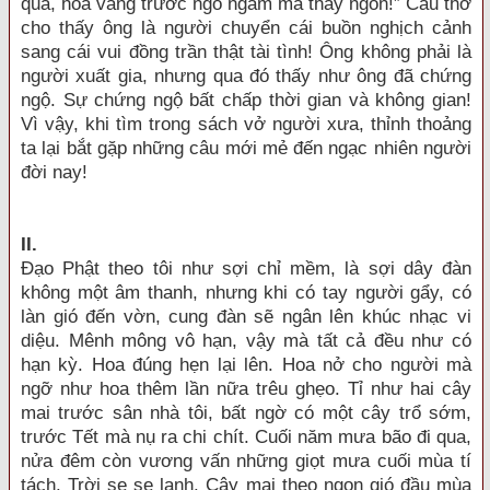
qua, hoa vàng trước ngõ ngắm mà thấy ngon!” Câu thơ
cho thấy ông là người chuyển cái buồn nghịch cảnh
sang cái vui đồng trần thật tài tình! Ông không phải là
người xuất gia, nhưng qua đó thấy như ông đã chứng
ngộ. Sự chứng ngộ bất chấp thời gian và không gian!
Vì vậy, khi tìm trong sách vở người xưa, thỉnh thoảng
ta lại bắt gặp những câu mới mẻ đến ngạc nhiên người
đời nay!
I
I.
Đạo Phật theo tôi như sợi chỉ mềm, là sợi dây đàn
không một âm thanh, nhưng khi có tay người gẩy, có
làn gió đến vờn, cung đàn sẽ ngân lên khúc nhạc vi
diệu. Mênh mông vô hạn, vậy mà tất cả đều như có
hạn kỳ. Hoa đúng hẹn lại lên. Hoa nở cho người mà
ngỡ như hoa thêm lần nữa trêu ghẹo. Tỉ như hai cây
mai trước sân nhà tôi, bất ngờ có một cây trổ sớm,
trước Tết mà nụ ra chi chít. Cuối năm mưa bão đi qua,
nửa đêm còn vương vấn những giọt mưa cuối mùa tí
tách. Trời se se lạnh. Cây mai theo ngọn gió đầu mùa