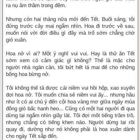
ra nụ âm thầm trong đêm.
Nhưng còn hai tháng nữa mới đến Tết. Buổi sáng, tôi
đứng trước cây mai ngắm nhìn. Hoa đi trước về sau,
muốn nói với đời điều gì đây mà trổ sớm chẳng chờ
gió xuân.
Hoa nở vì ai? Một ý nghĩ vui vui. Hay là thử ăn Tết
sớm xem có cảm giác gì không? Thế là mặc cho
người nhà ngăn cản, tôi bứt hết lá mai để cho những
bông hoa bừng nở.
Tôi không thể tả được cái niềm vui hồi hộp, xao xuyến
đợi hoa nở. Tôi muốn chia sẻ niềm vui ấy... nhưng hầu
như ít có ai chú ý đến cội hoa vàng mơ giữa ngày mùa
đông gió bấc hanh heo... Cũng có một hai người đi qua
dừng lại ngắm nhìn giây lát. Tôi đợi môt tiếng trầm trồ,
nhưng chẳng có tiếng khen nào. Người dừng lại rồi
quay đi, dường như nó không phải là hoa xuân dành
cho ngày Tết sắp đến.