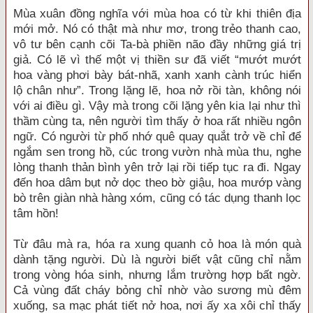
Mùa xuân đồng nghĩa với mùa hoa có từ khi thiên địa
mới mở. Nó có thật mà như mơ, trong trẻo thanh cao,
vô tư bên cạnh cõi Ta-bà phiền não đầy những giá trị
giả. Có lẽ vì thế một vị thiền sư đã viết “mướt mướt
hoa vàng phơi bày bát-nhã, xanh xanh cành trúc hiển
lộ chân như”. Trong lặng lẽ, hoa nở rồi tàn, không nói
với ai điều gì. Vậy mà trong cõi lặng yên kia lại như thì
thầm cùng ta, nên người tìm thấy ở hoa rất nhiều ngôn
ngữ. Có người từ phố nhớ quê quay quắt trở về chỉ để
ngắm sen trong hồ, cúc trong vườn nhà mùa thu, nghe
lòng thanh thản bình yên trở lại rồi tiếp tục ra đi. Ngay
đến hoa dâm bụt nở dọc theo bờ giậu, hoa mướp vàng
bò trên giàn nhà hàng xóm, cũng có tác dụng thanh lọc
tâm hồn!
Từ đâu mà ra, hóa ra xung quanh cỏ hoa là món quà
dành tặng người. Dù là người biết vật cũng chỉ nằm
trong vòng hóa sinh, nhưng lắm trường hợp bất ngờ.
Cả vùng đất cháy bỏng chỉ nhờ vào sương mù đêm
xuống, sa mạc phát tiết nở hoa, nơi ấy xa xôi chỉ thấy