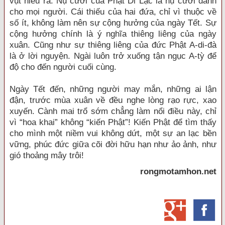
vụt hiểu ra. Nụ cười của Phật Di Lặc là nụ cười dành
cho mọi người. Cái thiếu của hai đứa, chỉ vì thuộc về
số ít, không làm nên sự cộng hưởng của ngày Tết. Sự
cộng hưởng chính là ý nghĩa thiêng liêng của ngày
xuân. Cũng như sự thiêng liêng của đức Phật A-di-đà
là ở lời nguyện. Ngài luôn trở xuống tận ngục A-tỳ để
độ cho đến người cuối cùng.
Ngày Tết đến, những người may mắn, những ai lận
đận, trước mùa xuân về đều nghe lòng rạo rực, xao
xuyến. Cành mai trổ sớm chẳng làm nổi điều này, chỉ
vì “hoa khai” không “kiến Phật”! Kiến Phật để tìm thấy
cho mình một niềm vui không dứt, một sự an lạc bền
vững, phúc đức giữa cõi đời hữu hạn như ảo ảnh, như
gió thoảng mây trôi!
rongmotamhon.net