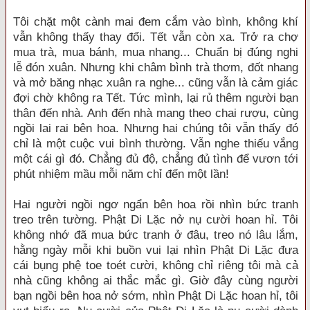
Tôi chặt một cành mai đem cắm vào bình, không khí
vẫn không thấy thay đổi. Tết vẫn còn xa. Trở ra chợ
mua trà, mua bánh, mua nhang... Chuẩn bị đúng nghi
lễ đón xuân. Nhưng khi châm bình trà thơm, đốt nhang
và mở băng nhạc xuân ra nghe... cũng vẫn là cảm giác
đợi chờ không ra Tết. Tức mình, lại rủ thêm người bạn
thân đến nhà. Anh đến nhà mang theo chai rượu, cùng
ngồi lai rai bên hoa. Nhưng hai chúng tôi vẫn thấy đó
chỉ là một cuộc vui bình thường. Vẫn nghe thiếu vắng
một cái gì đó. Chẳng đủ độ, chẳng đủ tình để vươn tới
phút nhiệm mầu mỗi năm chỉ đến một lần!
Hai người ngồi ngơ ngẩn bên hoa rồi nhìn bức tranh
treo trên tường. Phật Di Lặc nở nụ cười hoan hỉ. Tôi
không nhớ đã mua bức tranh ở đâu, treo nó lâu lắm,
hằng ngày mỗi khi buồn vui lại nhìn Phật Di Lặc đưa
cái bụng phệ toe toét cười, không chỉ riêng tôi mà cả
nhà cũng không ai thắc mắc gì. Giờ đây cùng người
bạn ngồi bên hoa nở sớm, nhìn Phật Di Lặc hoan hỉ, tôi