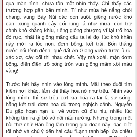
qua màn hình, chưa tận mắt nhìn thấy. Chỉ thấy các
trường hợp gần bên mình. Tỉ như mùa hè nắng chói
chang, vùng Bảy Núi các con suối, giếng nước khô
cạn, xung quanh cây cối rụng lá như mưa, còn trơ
cành khô khẳng khiu, riêng giống phượng vĩ lại trổ hoa
đỏ rực, nhất là giống mãng cầu ta lại đợi lúc khó khăn
này mới ra lộc non, đơm bông, kết trái. Bốn tháng
nước nổi lênh đênh, quê đất An Giang vườn tược ủ rũ,
xác xơ, cây cối thi nhau chết. Vậy mà xoài, mận đơm
bông, điên điển trổ bông tròn vun giống mâm xôi màu
vàng!
Trước hết hãy nhìn vào lòng mình. Mãi theo đuổi tìm
kiếm nơi khác, lắm khi thấy hoa nở như trêu. Nhìn vào
lòng mình, thì sự trêu cợt kia hóa ra lại là sự sống,
hằng kết trái đơm hoa dù trong nghịch cảnh. Nguyễn
Du gặp hoạn nạn lui về vườn cũ đìu hiu, nhiều lúc
không tìm ra gì bỏ vô nồi nấu nướng. Nhưng trong một
bài thơ chữ Hán ông làm trong giai đoạn này, đặc biệt
tôi nhớ và chú ý đến hai câu “Lạnh tanh bếp lửa chiều