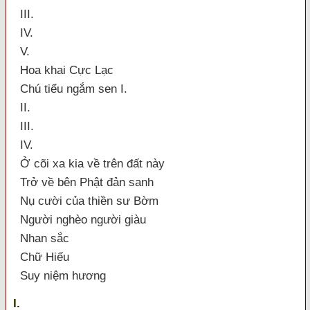
III.
IV.
V.
Hoa khai Cực Lạc
Chú tiểu ngắm sen I.
II.
III.
IV.
Ở cõi xa kia về trên đất này
Trở về bên Phật đản sanh
Nụ cười của thiền sư Bờm
Người nghèo người giàu
Nhan sắc
Chữ Hiếu
Suy niệm hương
I.