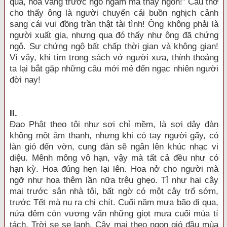
qua, hoa vàng trước ngõ ngắm mà thấy ngon!” Câu thơ
cho thấy ông là người chuyển cái buồn nghịch cảnh
sang cái vui đồng trần thật tài tình! Ông không phải là
người xuất gia, nhưng qua đó thấy như ông đã chứng
ngộ. Sự chứng ngộ bất chấp thời gian và không gian!
Vì vậy, khi tìm trong sách vở người xưa, thỉnh thoảng
ta lại bắt gặp những câu mới mẻ đến ngạc nhiên người
đời nay!
I
I.
Đạo Phật theo tôi như sợi chỉ mềm, là sợi dây đàn
không một âm thanh, nhưng khi có tay người gẩy, có
làn gió đến vờn, cung đàn sẽ ngân lên khúc nhạc vi
diệu. Mênh mông vô hạn, vậy mà tất cả đều như có
hạn kỳ. Hoa đúng hẹn lại lên. Hoa nở cho người mà
ngỡ như hoa thêm lần nữa trêu ghẹo. Tỉ như hai cây
mai trước sân nhà tôi, bất ngờ có một cây trổ sớm,
trước Tết mà nụ ra chi chít. Cuối năm mưa bão đi qua,
nửa đêm còn vương vấn những giọt mưa cuối mùa tí
tách. Trời se se lạnh. Cây mai theo ngọn gió đầu mùa