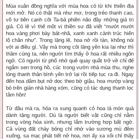
Mùa xuân đồng nghĩa với mùa hoa có từ khi thiên địa
mới mở. Nó có thật mà như mơ, trong trẻo thanh cao,
vô tư bên cạnh cõi Ta-bà phiền não đầy những giá trị
giả. Có lẽ vì thế một vị thiền sư đã viết “mướt mướt
hoa vàng phơi bày bát-nhã, xanh xanh cành trúc hiển
lộ chân như”. Trong lặng lẽ, hoa nở rồi tàn, không nói
với ai điều gì. Vậy mà trong cõi lặng yên kia lại như thì
thầm cùng ta, nên người tìm thấy ở hoa rất nhiều ngôn
ngữ. Có người từ phố nhớ quê quay quắt trở về chỉ để
ngắm sen trong hồ, cúc trong vườn nhà mùa thu, nghe
lòng thanh thản bình yên trở lại rồi tiếp tục ra đi. Ngay
đến hoa dâm bụt nở dọc theo bờ giậu, hoa mướp vàng
bò trên giàn nhà hàng xóm, cũng có tác dụng thanh lọc
tâm hồn!
Từ đâu mà ra, hóa ra xung quanh cỏ hoa là món quà
dành tặng người. Dù là người biết vật cũng chỉ nằm
trong vòng hóa sinh, nhưng lắm trường hợp bất ngờ.
Cả vùng đất cháy bỏng chỉ nhờ vào sương mù đêm
xuống, sa mạc phát tiết nở hoa, nơi ấy xa xôi chỉ thấy