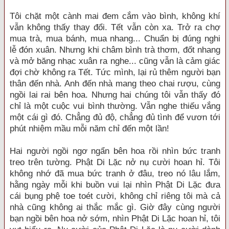
Tôi chặt một cành mai đem cắm vào bình, không khí
vẫn không thấy thay đổi. Tết vẫn còn xa. Trở ra chợ
mua trà, mua bánh, mua nhang... Chuẩn bị đúng nghi
lễ đón xuân. Nhưng khi châm bình trà thơm, đốt nhang
và mở băng nhạc xuân ra nghe... cũng vẫn là cảm giác
đợi chờ không ra Tết. Tức mình, lại rủ thêm người bạn
thân đến nhà. Anh đến nhà mang theo chai rượu, cùng
ngồi lai rai bên hoa. Nhưng hai chúng tôi vẫn thấy đó
chỉ là một cuộc vui bình thường. Vẫn nghe thiếu vắng
một cái gì đó. Chẳng đủ độ, chẳng đủ tình để vươn tới
phút nhiệm mầu mỗi năm chỉ đến một lần!
Hai người ngồi ngơ ngẩn bên hoa rồi nhìn bức tranh
treo trên tường. Phật Di Lặc nở nụ cười hoan hỉ. Tôi
không nhớ đã mua bức tranh ở đâu, treo nó lâu lắm,
hằng ngày mỗi khi buồn vui lại nhìn Phật Di Lặc đưa
cái bụng phệ toe toét cười, không chỉ riêng tôi mà cả
nhà cũng không ai thắc mắc gì. Giờ đây cùng người
bạn ngồi bên hoa nở sớm, nhìn Phật Di Lặc hoan hỉ, tôi