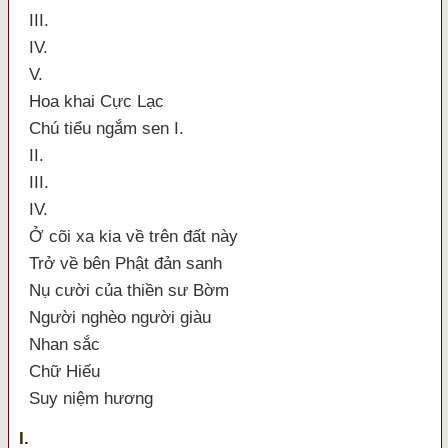
III.
IV.
V.
Hoa khai Cực Lạc
Chú tiểu ngắm sen I.
II.
III.
IV.
Ở cõi xa kia về trên đất này
Trở về bên Phật đản sanh
Nụ cười của thiền sư Bờm
Người nghèo người giàu
Nhan sắc
Chữ Hiếu
Suy niệm hương
I.