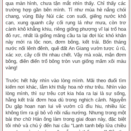
qua màn hình, chưa tận mắt nhìn thấy. Chỉ thấy các
trường hợp gần bên mình. Tỉ như mùa hè nắng chói
chang, vùng Bảy Núi các con suối, giếng nước khô
cạn, xung quanh cây cối rụng lá như mưa, còn trơ
cành khô khẳng khiu, riêng giống phượng vĩ lại trổ hoa
đỏ rực, nhất là giống mãng cầu ta lại đợi lúc khó khăn
này mới ra lộc non, đơm bông, kết trái. Bốn tháng
nước nổi lênh đênh, quê đất An Giang vườn tược ủ rũ,
xác xơ, cây cối thi nhau chết. Vậy mà xoài, mận đơm
bông, điên điển trổ bông tròn vun giống mâm xôi màu
vàng!
Trước hết hãy nhìn vào lòng mình. Mãi theo đuổi tìm
kiếm nơi khác, lắm khi thấy hoa nở như trêu. Nhìn vào
lòng mình, thì sự trêu cợt kia hóa ra lại là sự sống,
hằng kết trái đơm hoa dù trong nghịch cảnh. Nguyễn
Du gặp hoạn nạn lui về vườn cũ đìu hiu, nhiều lúc
không tìm ra gì bỏ vô nồi nấu nướng. Nhưng trong một
bài thơ chữ Hán ông làm trong giai đoạn này, đặc biệt
tôi nhớ và chú ý đến hai câu “Lạnh tanh bếp lửa chiều