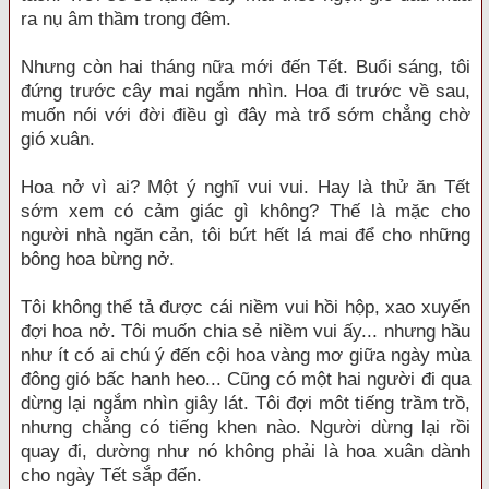
ra nụ âm thầm trong đêm.
Nhưng còn hai tháng nữa mới đến Tết. Buổi sáng, tôi
đứng trước cây mai ngắm nhìn. Hoa đi trước về sau,
muốn nói với đời điều gì đây mà trổ sớm chẳng chờ
gió xuân.
Hoa nở vì ai? Một ý nghĩ vui vui. Hay là thử ăn Tết
sớm xem có cảm giác gì không? Thế là mặc cho
người nhà ngăn cản, tôi bứt hết lá mai để cho những
bông hoa bừng nở.
Tôi không thể tả được cái niềm vui hồi hộp, xao xuyến
đợi hoa nở. Tôi muốn chia sẻ niềm vui ấy... nhưng hầu
như ít có ai chú ý đến cội hoa vàng mơ giữa ngày mùa
đông gió bấc hanh heo... Cũng có một hai người đi qua
dừng lại ngắm nhìn giây lát. Tôi đợi môt tiếng trầm trồ,
nhưng chẳng có tiếng khen nào. Người dừng lại rồi
quay đi, dường như nó không phải là hoa xuân dành
cho ngày Tết sắp đến.