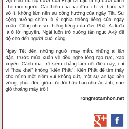
vụt hiểu ra. Nụ cười của Phật Di Lặc là nụ cười dành
cho mọi người. Cái thiếu của hai đứa, chỉ vì thuộc về
số ít, không làm nên sự cộng hưởng của ngày Tết. Sự
cộng hưởng chính là ý nghĩa thiêng liêng của ngày
xuân. Cũng như sự thiêng liêng của đức Phật A-di-đà
là ở lời nguyện. Ngài luôn trở xuống tận ngục A-tỳ để
độ cho đến người cuối cùng.
Ngày Tết đến, những người may mắn, những ai lận
đận, trước mùa xuân về đều nghe lòng rạo rực, xao
xuyến. Cành mai trổ sớm chẳng làm nổi điều này, chỉ
vì “hoa khai” không “kiến Phật”! Kiến Phật để tìm thấy
cho mình một niềm vui không dứt, một sự an lạc bền
vững, phúc đức giữa cõi đời hữu hạn như ảo ảnh, như
gió thoảng mây trôi!
rongmotamhon.net