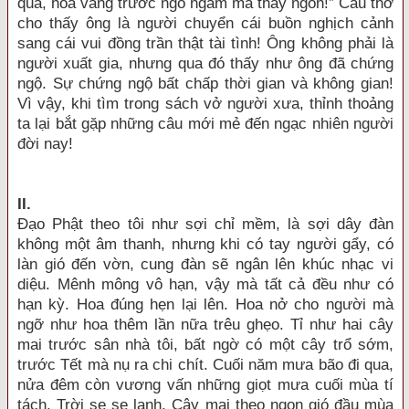
qua, hoa vàng trước ngõ ngắm mà thấy ngon!” Câu thơ
cho thấy ông là người chuyển cái buồn nghịch cảnh
sang cái vui đồng trần thật tài tình! Ông không phải là
người xuất gia, nhưng qua đó thấy như ông đã chứng
ngộ. Sự chứng ngộ bất chấp thời gian và không gian!
Vì vậy, khi tìm trong sách vở người xưa, thỉnh thoảng
ta lại bắt gặp những câu mới mẻ đến ngạc nhiên người
đời nay!
I
I.
Đạo Phật theo tôi như sợi chỉ mềm, là sợi dây đàn
không một âm thanh, nhưng khi có tay người gẩy, có
làn gió đến vờn, cung đàn sẽ ngân lên khúc nhạc vi
diệu. Mênh mông vô hạn, vậy mà tất cả đều như có
hạn kỳ. Hoa đúng hẹn lại lên. Hoa nở cho người mà
ngỡ như hoa thêm lần nữa trêu ghẹo. Tỉ như hai cây
mai trước sân nhà tôi, bất ngờ có một cây trổ sớm,
trước Tết mà nụ ra chi chít. Cuối năm mưa bão đi qua,
nửa đêm còn vương vấn những giọt mưa cuối mùa tí
tách. Trời se se lạnh. Cây mai theo ngọn gió đầu mùa