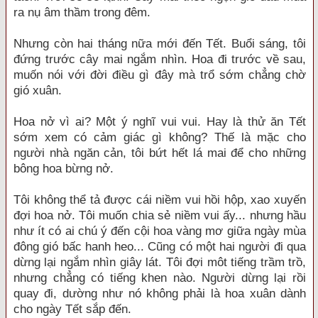
ra nụ âm thầm trong đêm.
Nhưng còn hai tháng nữa mới đến Tết. Buổi sáng, tôi
đứng trước cây mai ngắm nhìn. Hoa đi trước về sau,
muốn nói với đời điều gì đây mà trổ sớm chẳng chờ
gió xuân.
Hoa nở vì ai? Một ý nghĩ vui vui. Hay là thử ăn Tết
sớm xem có cảm giác gì không? Thế là mặc cho
người nhà ngăn cản, tôi bứt hết lá mai để cho những
bông hoa bừng nở.
Tôi không thể tả được cái niềm vui hồi hộp, xao xuyến
đợi hoa nở. Tôi muốn chia sẻ niềm vui ấy... nhưng hầu
như ít có ai chú ý đến cội hoa vàng mơ giữa ngày mùa
đông gió bấc hanh heo... Cũng có một hai người đi qua
dừng lại ngắm nhìn giây lát. Tôi đợi môt tiếng trầm trồ,
nhưng chẳng có tiếng khen nào. Người dừng lại rồi
quay đi, dường như nó không phải là hoa xuân dành
cho ngày Tết sắp đến.