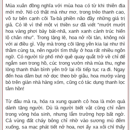
Mùa xuân đồng nghĩa với mùa hoa có từ khi thiên địa
mới mở. Nó có thật mà như mơ, trong trẻo thanh cao,
vô tư bên cạnh cõi Ta-bà phiền não đầy những giá trị
giả. Có lẽ vì thế một vị thiền sư đã viết “mướt mướt
hoa vàng phơi bày bát-nhã, xanh xanh cành trúc hiển
lộ chân như”. Trong lặng lẽ, hoa nở rồi tàn, không nói
với ai điều gì. Vậy mà trong cõi lặng yên kia lại như thì
thầm cùng ta, nên người tìm thấy ở hoa rất nhiều ngôn
ngữ. Có người từ phố nhớ quê quay quắt trở về chỉ để
ngắm sen trong hồ, cúc trong vườn nhà mùa thu, nghe
lòng thanh thản bình yên trở lại rồi tiếp tục ra đi. Ngay
đến hoa dâm bụt nở dọc theo bờ giậu, hoa mướp vàng
bò trên giàn nhà hàng xóm, cũng có tác dụng thanh lọc
tâm hồn!
Từ đâu mà ra, hóa ra xung quanh cỏ hoa là món quà
dành tặng người. Dù là người biết vật cũng chỉ nằm
trong vòng hóa sinh, nhưng lắm trường hợp bất ngờ.
Cả vùng đất cháy bỏng chỉ nhờ vào sương mù đêm
xuống, sa mạc phát tiết nở hoa, nơi ấy xa xôi chỉ thấy