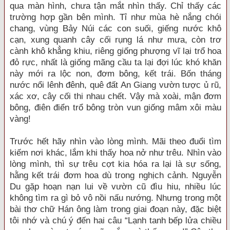
qua màn hình, chưa tận mắt nhìn thấy. Chỉ thấy các
trường hợp gần bên mình. Tỉ như mùa hè nắng chói
chang, vùng Bảy Núi các con suối, giếng nước khô
cạn, xung quanh cây cối rụng lá như mưa, còn trơ
cành khô khẳng khiu, riêng giống phượng vĩ lại trổ hoa
đỏ rực, nhất là giống mãng cầu ta lại đợi lúc khó khăn
này mới ra lộc non, đơm bông, kết trái. Bốn tháng
nước nổi lênh đênh, quê đất An Giang vườn tược ủ rũ,
xác xơ, cây cối thi nhau chết. Vậy mà xoài, mận đơm
bông, điên điển trổ bông tròn vun giống mâm xôi màu
vàng!
Trước hết hãy nhìn vào lòng mình. Mãi theo đuổi tìm
kiếm nơi khác, lắm khi thấy hoa nở như trêu. Nhìn vào
lòng mình, thì sự trêu cợt kia hóa ra lại là sự sống,
hằng kết trái đơm hoa dù trong nghịch cảnh. Nguyễn
Du gặp hoạn nạn lui về vườn cũ đìu hiu, nhiều lúc
không tìm ra gì bỏ vô nồi nấu nướng. Nhưng trong một
bài thơ chữ Hán ông làm trong giai đoạn này, đặc biệt
tôi nhớ và chú ý đến hai câu “Lạnh tanh bếp lửa chiều