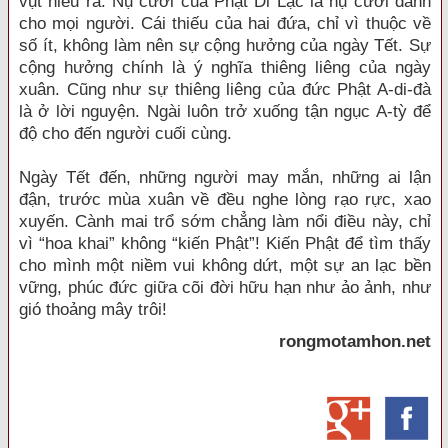
vụt hiểu ra. Nụ cười của Phật Di Lặc là nụ cười dành
cho mọi người. Cái thiếu của hai đứa, chỉ vì thuộc về
số ít, không làm nên sự cộng hưởng của ngày Tết. Sự
cộng hưởng chính là ý nghĩa thiêng liêng của ngày
xuân. Cũng như sự thiêng liêng của đức Phật A-di-đà
là ở lời nguyện. Ngài luôn trở xuống tận ngục A-tỳ để
độ cho đến người cuối cùng.
Ngày Tết đến, những người may mắn, những ai lận
đận, trước mùa xuân về đều nghe lòng rạo rực, xao
xuyến. Cành mai trổ sớm chẳng làm nổi điều này, chỉ
vì “hoa khai” không “kiến Phật”! Kiến Phật để tìm thấy
cho mình một niềm vui không dứt, một sự an lạc bền
vững, phúc đức giữa cõi đời hữu hạn như ảo ảnh, như
gió thoảng mây trôi!
rongmotamhon.net