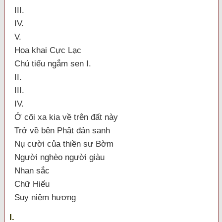
III.
IV.
V.
Hoa khai Cực Lạc
Chú tiểu ngắm sen I.
II.
III.
IV.
Ở cõi xa kia về trên đất này
Trở về bên Phật đản sanh
Nụ cười của thiền sư Bờm
Người nghèo người giàu
Nhan sắc
Chữ Hiếu
Suy niệm hương
I.