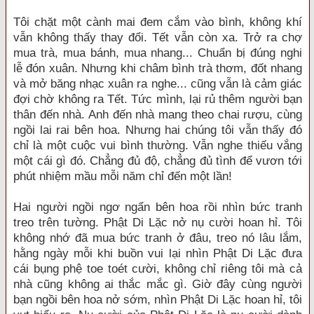
Tôi chặt một cành mai đem cắm vào bình, không khí
vẫn không thấy thay đổi. Tết vẫn còn xa. Trở ra chợ
mua trà, mua bánh, mua nhang... Chuẩn bị đúng nghi
lễ đón xuân. Nhưng khi châm bình trà thơm, đốt nhang
và mở băng nhạc xuân ra nghe... cũng vẫn là cảm giác
đợi chờ không ra Tết. Tức mình, lại rủ thêm người bạn
thân đến nhà. Anh đến nhà mang theo chai rượu, cùng
ngồi lai rai bên hoa. Nhưng hai chúng tôi vẫn thấy đó
chỉ là một cuộc vui bình thường. Vẫn nghe thiếu vắng
một cái gì đó. Chẳng đủ độ, chẳng đủ tình để vươn tới
phút nhiệm mầu mỗi năm chỉ đến một lần!
Hai người ngồi ngơ ngẩn bên hoa rồi nhìn bức tranh
treo trên tường. Phật Di Lặc nở nụ cười hoan hỉ. Tôi
không nhớ đã mua bức tranh ở đâu, treo nó lâu lắm,
hằng ngày mỗi khi buồn vui lại nhìn Phật Di Lặc đưa
cái bụng phệ toe toét cười, không chỉ riêng tôi mà cả
nhà cũng không ai thắc mắc gì. Giờ đây cùng người
bạn ngồi bên hoa nở sớm, nhìn Phật Di Lặc hoan hỉ, tôi