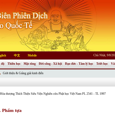
Chủ Nhật, 9/8/2
glish
中文
Mobile
 độ
Thiền học
Mật tông
Đời sống - Xã hội
Đạo đức - Tâm lý học
Triết học
Vă
Giới thiệu & Giảng giải kinh điển
: Hòa thượng Thích Thiện Siêu Viện Nghiên cứu Phật học Việt Nam PL 2541 - TL 1997
. Phẩm tựa