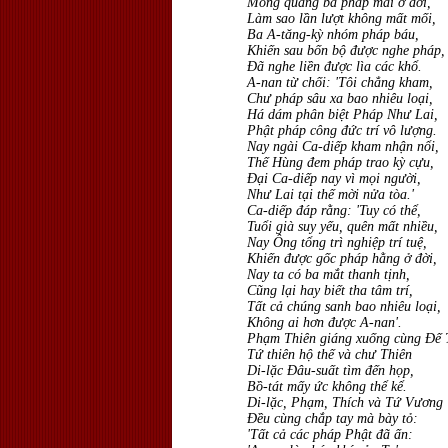
Mong quảng bá pháp mãi ở đời,
Làm sao lần lượt không mất mối,
Ba A-tăng-kỳ nhóm pháp báu,
Khiến sau bốn bộ được nghe pháp,
Ðã nghe liền được lìa các khổ.
A-nan từ chối: 'Tôi chẳng kham,
Chư pháp sâu xa bao nhiêu loại,
Há dám phân biệt Pháp Như Lai,
Phật pháp công đức trí vô lượng.
Nay ngài Ca-diếp kham nhận nổi,
Thế Hùng đem pháp trao kỳ cựu,
Ðại Ca-diếp nay vì mọi người,
Như Lai tại thế mời nửa tòa.'
Ca-diếp đáp rằng: 'Tuy có thể,
Tuổi già suy yếu, quên mất nhiều,
Nay Ông tổng trì nghiệp trí tuệ,
Khiến được gốc pháp hằng ở đời,
Nay ta có ba mắt thanh tịnh,
Cũng lại hay biết tha tâm trí,
Tất cả chúng sanh bao nhiêu loại,
Không ai hơn được A-nan'.
Phạm Thiên giáng xuống cùng Ðế 
Tứ thiên hộ thế và chư Thiên
Di-lặc Ðâu-suất tìm đến họp,
Bồ-tát mấy ức không thể kể.
Di-lặc, Phạm, Thích và Tứ Vương
Ðều cùng chắp tay mà bày tỏ:
'Tất cả các pháp Phật đã ấn: