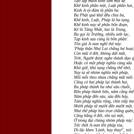
Tạo lập mười kinh làm một kệ.
Khế kinh phần một, Luật phần hai,
Kinh A-tỳ-đàm là phần ba.
Ba Phật quá khứ đều chia ba,
Khế kinh, Luật, Pháp là ba tạng,
Khế kinh nay sẽ phân bốn đoạn,
Kế là Tăng Nhất, hai là Trung,
Ba gọi là Trường, nhiều anh lạc,
Tạp kinh sau cùng là bốn phần'.
Tôn giả A-nan nghĩ thế này:
'Pháp thân Như Lai chẳng hư hoại
Còn mãi ở đời, không dứt mất,
Trời, Người được nghe thành đạo q
Hoặc có một pháp nghĩa cùng sâu
Khó giữ, khó tụng chẳng thể nhớ,
Nay ta sẽ nhóm nghĩa một pháp,
Mỗi mỗi theo nhau chẳng mất mối.
Cũng có hai pháp lại thành hai,
Ba pháp thành ba như xâu chuỗi,
Bốn pháp thành bốn, năm cũng thế
Năm pháp đến sáu, sáu đến bảy,
Tám pháp nghĩa rộng, chín tiếp the
Mười pháp từ mười đến mười một.
Như thế pháp bảo trọn chẳng quên
Cũng hằng ở đời, tồn tại mãi,
Ở trong đại chúng nhóm pháp này'.
Tức thời A-nan lên pháp tòa,
Di-lặc khen 'Lành, hay thay!', nói: