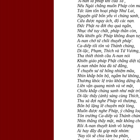
'A-nan là pháp khí của Ta',
Nếu Ngài chẳng muốn Pháp còn mã
Tức làm tổn hoại pháp Như Lai,
Nguyện giữ bổn yếu vì chúng sanh,
Cứu được nguy ách, độ các nạn.
Ðức Phật ra đời thọ quá ngắn,
Nhục thể tuy chất, pháp thân còn,
Nếu khiến gốc Pháp không đoạn tuy
A-nan chớ từ chối thuyết pháp'.
Ca-diếp tối tôn và Thánh chúng,
Di-lặc, Phạm, Thích và Tứ Vương,
Tha thiết thỉnh cầu A-nan nói
Khiến giáo pháp Phật chẳng diệt t
A-nan nhân hòa đủ tứ đẳng,
Ý chuyển sư tử hống nhiệm mầu,
Nhìn khắp bốn bộ, ngắm hư không,
Thương khóc lệ trào không dừng đ
Liền vận quang minh và vẻ mặt,
Chiếu khắp chúng sanh như mặt trờ
Di-lặc thấy (ánh) sáng cùng Thích
Thu xả đợi nghe Pháp vô thượng,
Bốn bộ lặng lẽ chuyên một lòng,
Muốn được nghe Pháp, ý chẳng lo
Tôn trưởng Ca-diếp và Thánh chún
Nhìn thẳng thấy mặt, mắt không ch
Rồi A-nan thuyết kinh vô lượng.
Ai hay đầy đủ góp một nhóm:
'Nay tôi sẽ chia làm ba phần,