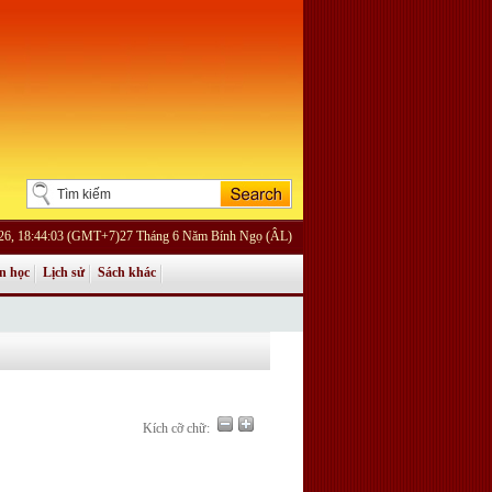
026, 18:44:03 (GMT+7)27 Tháng 6 Năm Bính Ngọ (ÂL)
n học
Lịch sử
Sách khác
Kích cỡ chữ: