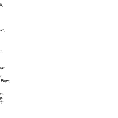
i,
ệt,
ận.
ược.
i,
, Phạm,
ạn,
g,
ớp.