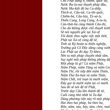
Chỗ Phật đang ở, thành, quốc độ,
Nước Ba-la-nai thuyết pháp đầu,
Nước Ma-kiệt độ ba Ca-diếp,
Thích-sí, Câu-tát, Ca-thi-quốc,
Chiêm-bà, Câu-lưu, Tỳ-xá-ly,
Thiên Cung, Long Cung, A-tu-la,
Càn-thát-bà cùng thành Câu-thi,
Cho dù không được chỗ thuyết kinh
Sẽ nói nguyên gốc tại Xá-vệ.
Tôi được theo nghe việc một thời,
Phật tại Xá-vệ cùng đệ tử,
Tinh xá Kỳ-hoàn tu thiện nghiệp,
Trưởng giả Cô Ðộc dâng cúng vườ
Lúc Phật tại đó dạy Tỳ-kheo,
Nên tu một pháp chuyên nhất tâm,
Suy nghĩ một pháp không phóng dậ
Một pháp là gì? Là niệm Phật,
Niệm Pháp, niệm Tăng và niệm Giớ
Niệm Thí, rồi tiếp đến niệm Thiên,
Niệm Thơ An-ban và niệm Thân,
Niệm Chết, trừ loạn là mười niệm,
Ðây gọi là mười niệm lại có mười.
Sau đó sẽ nói đệ tử Phật,
Trước dạy Câu-lân thành đệ tử,
Cuối cùng nhỏ nhất là Tu-đạt
Dùng phương tiện này rõ một pháp
Hai theo hai pháp, ba theo ba,
Bốn, năm, sáu, bảy, tám, chín, mườ