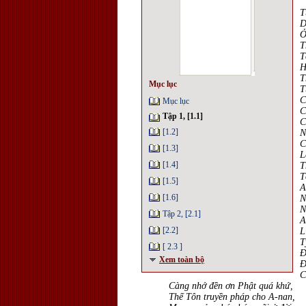
T
D
Ở
T
T
H
T
Mục lục
T
C
Mục lục
C
Tập 1, [1.1]
C
[1.2]
N
C
[1.3]
L
[1.4]
T
T
[1.5]
A
[1.6]
N
N
Tập 2, [2.1]
A
[2.2]
L
T
[ 2.3 ]
Ð
Xem toàn bộ
Ð
C
Càng nhớ đền ơn Phật quá khứ,
Thế Tôn truyền pháp cho A-nan,