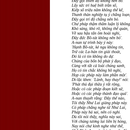
Ðây gọi thiền độ không nên bỏ.
Lấy sức trí huệ biết trần số,
Kiếp số triệu năm không thể kể,
Thanh thản nghiệp tụ ý chẳng loạn
Ðây gọi trí độ chẳng nên bỏ.
Chư pháp thậm thâm luận lý không
Khó sáng, khó rõ, không thể quán,
Về sau hậu tấn ôm hoài nghi,
Ðây đức Bồ-tát không nên bỏ'.
A-nan tự trình bày ý này:
'Hạnh Bồ-tát, kẻ ngu không tin,
Trừ các La-hán tin giải thoát,
Ðó là có tin không do dự.
Chúng của bốn bộ phát ý đạo,
Cùng với tất cả loài chúng sanh,
Họ có tin chắc không hồ nghi,
Họp các pháp này làm phần một'.
Di-lặc khen: 'Lành, hay thay!' nói:
'Phát thú đại thừa ý rất rộng,
Hoặc có các pháp đoạn kiết sử,
Hoặc có các pháp thành đạo quả'.
A-nan thuyết rằng: Ðây thế nào,
Tôi thấy Như Lai giảng pháp này.
Có pháp chẳng nghe từ Như Lai,
Pháp này há sai, nên có nghi.
Dù tôi nói thấy, nghĩa này sai,
Với chúng tương lai liền bị hỏng,
Nay nói chư kinh nghe như thế,