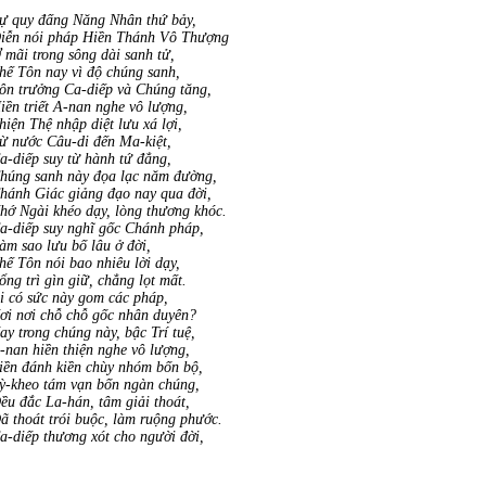
ự quy đấng Năng Nhân thứ bảy,
iễn nói pháp Hiền Thánh Vô Thượng
 mãi trong sông dài sanh tử,
hế Tôn nay vì độ chúng sanh,
ôn trưởng Ca-diếp và Chúng tăng,
iền triết A-nan nghe vô lượng,
hiện Thệ nhập diệt lưu xá lợi,
ừ nước Câu-di đến Ma-kiệt,
a-diếp suy từ hành tứ đẳng,
húng sanh này đọa lạc năm đường,
hánh Giác giảng đạo nay qua đời,
hớ Ngài khéo dạy, lòng thương khóc.
a-diếp suy nghĩ gốc Chánh pháp,
àm sao lưu bố lâu ở đời,
hế Tôn nói bao nhiêu lời dạy,
ổng trì gìn giữ, chẳng lọt mất.
i có sức này gom các pháp,
ơi nơi chỗ chỗ gốc nhân duyên?
ay trong chúng này, bậc Trí tuệ,
-nan hiền thiện nghe vô lượng,
iền đánh kiền chùy nhóm bốn bộ,
ỳ-kheo tám vạn bốn ngàn chúng,
ều đắc La-hán, tâm giải thoát,
ã thoát trói buộc, làm ruộng phước.
a-diếp thương xót cho người đời,