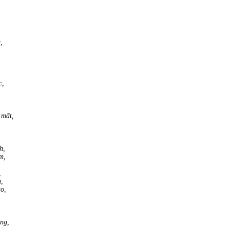
,
c,
 mất,
h,
m,
,
n,
o,
ng,