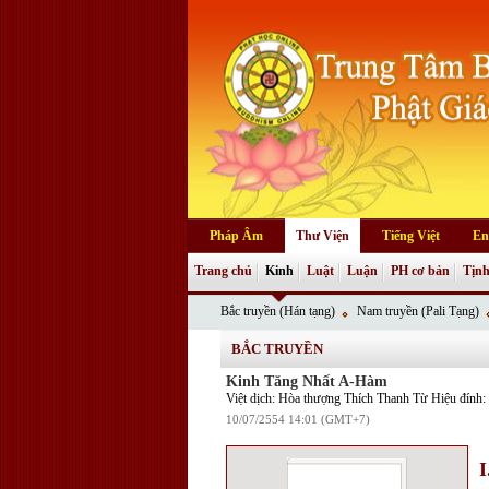
Pháp Âm
Thư Viện
Tiếng Việt
En
Trang chủ
Kinh
Luật
Luận
PH cơ bản
Tịnh
Bắc truyền (Hán tạng)
Nam truyền (Pali Tạng)
BẮC TRUYỀN
Kinh Tăng Nhất A-Hàm
Việt dịch: Hòa thượng Thích Thanh Từ Hiệu đính
10/07/2554 14:01 (GMT+7)
I