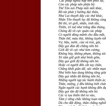
'Các pháp nghĩa hợp nên phối lại,
Còn các pháp nên phân bộ.
Thế Tôn nói Pháp mỗi mỗi khác,
Bồ-tát phát ý hướng đại thừa,
Như Lai thuyết đây các thứ khác,
Nhân Tôn thuyết lục độ không cùng
Bố thí, trì giới, nhẫn, tinh tấn,
Thiền, trí tuệ như trăng đầu tháng,
Chóng độ vô cực quán các pháp.
Có người dũng mãnh cho đầu mắt,
Thân thể, máu thịt, không luyến tiế
Vợ, hầu, nước, của và trai, gái,
Ðây gọi đàn độ chẳng nên bỏ.
Giới độ vô cực như kim cương,
Không hủy, không phạm, không sót
Trì tâm giữ giới như bình gốm,
Ðây gọi giới độ không nên bỏ.
Hoặc có người đến cắt tay chân,
Chẳng khởi giận dữ, sức nhẫn mạn
Như biển bao dung không tăng giả
Ðây gọi nhẫn độ không nên bỏ,
Những người tạp tác hành thiện ác
Thân, miệng, ý đều không biết chá
Ngăn người các hạnh không đến đạ
Ðây gọi tần độ không nên bỏ.
Các vị tọa thiền thở ra vào,
Tâm ý vững chắc không loạn niệm,
Dù cho đất động, thân chẳng nghiê