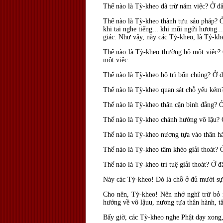
Thế nào là Tỳ-kheo
đ
ã trừ n
ăm việc? Ở đ
Thế nào là Tỳ-kheo thành tựu sáu pháp?
khi tai nghe tiếng... khi mũi ngửi hương..
giác. Như vậy, này các Tỷ-kheo, là Tỷ-kh
Thế nào là Tỳ-kheo thường hộ một việc
một việc.
Thế nào là Tỳ-kheo hộ trì bốn chúng? Ở
đ
Thế nào là Tỳ-kheo quan sát chỗ yếu ké
Thế nào là Tỳ-kheo thân cận bình
đẳng? Ở
Thế nào là Tỳ-kheo chánh hướng vô lậu?
Thế nào là Tỳ-kheo nương tựa vào thân 
Thế nào là Tỳ-kheo tâm khéo giải thoát?
Thế nào là Tỳ-kheo trí tuệ giải thoát? Ở
đ
Này các Tỳ-kheo! Ðó là chỗ ở
đủ mười sự
Cho nên, Tỳ-kheo! Nên nhớ nghĩ trừ bỏ 
hướng về vô
lậuu, nương tựa thân hành, 
Bấy giờ, các Tỳ-kheo nghe Phật dạy xong,