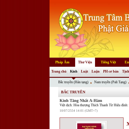
Pháp Âm
Thư Viện
Tiếng Việt
En
Trang chủ
Kinh
Luật
Luận
PH cơ bản
Tịnh
Bắc truyền (Hán tạng)
Nam truyền (Pali Tạng)
BẮC TRUYỀN
Kinh Tăng Nhất A-Hàm
Việt dịch: Hòa thượng Thích Thanh Từ Hiệu đính
10/07/2554 14:01 (GMT+7)