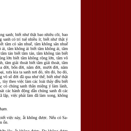
ng sanh; biết như thật bao nhiêu cõi, bao
g sanh có trí tuệ nhiều ít; biết như thật ý
iết tâm có sân nhuế, tâm không sân nhuế
ó ái, tâm không ái biết tâm không ái, tâm
tâm tán biết tâm tán, tâm không tán biết
ộng lớn biết tâm không rộng lớn, tâm vô
, tâm giải thoát biết tâm giải thoát, tâm
ba đời, bốn đời, năm đời, mười đời, năm
oại, xưa kia ta sanh nơi
đó, t
ên
đó, họ đó,
ng vô số đời đ
ã qua như thế; biết như thật
, t
ùy theo việc làm các loài thảy
đều biết
ặc có chúng sanh thân miệng ý l
àm lành,
 sát các hành
động dẫn chúng sanh đi các
đ
ã lập, việc phải làm
đ
ã làm xong, không
Phạm.
iết việc này, ắt không
được. Nếu có Sa-
n ổn.