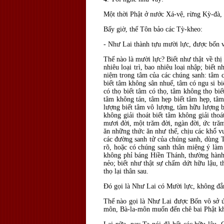
Một thời Phật ở nước Xá-vệ, rừng Kỳ-
đ
à,
Bấy giờ, thế Tôn bảo các Tỳ-kheo:
- Như Lai thành tựu mười lực,
được bốn v
Thế nào là mười lực? Biết như thật về thị 
nhiêu loại trì, bao nhiêu loại nhập; biết n
niệm trong tâm của các chúng sanh: tâm c
biết tâm không sân nhuế, tâm có ngu si bi
có thọ biết tâm có thọ, tâm không thọ biế
tâm không tán, tâm hẹp biết tâm hẹp, tâm
lượng biết tâm vô lượng, tâm hữu lượng 
không giải thoát biết tâm không giải thoá
mươi đời, một trăm đời, ng
àn
đời, ức tră
ăn những thức ăn như thế, chịu các khổ v
các
đường sanh tử của chúng sanh, d
ùng T
r
õ, hoặc có chúng sanh thân miệng ý làm 
không phỉ báng Hiền Thánh, thường hành c
nẻo; biết như thật sự chấm dứt hữu lậu, t
thọ lại thân sau.
Ðó gọi là Như Lai có Mười lực, không
đắ
Thế nào gọi là Như Lai
được
Bốn vô sở 
môn, B
à-la-môn muốn
đến ch
ê bai Phật 