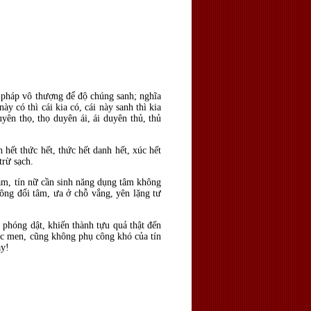
 pháp vô thượng để độ chúng sanh; nghĩa
ày có thì cái kia có, cái này sanh thì kia
yên thọ, thọ duyên ái, ái duyên thủ, thủ
 hết thức hết, thức hết danh hết, xúc hết
trừ sạch.
m, tín nữ cần sinh n
ăng dụng tâm không
không
đổi tâm, ưa ở chỗ vắng, y
ên lặng tư
h phóng dật, khiến thành tựu quả thật
đến
ốc men, cũng không phụ công khó của tín
ày!