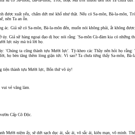
 Giả sử có Sa-môn, Bà-la-môn, Trời, hoặc Ma trời muốn
đến nói Ta chưa dứt
ánh
được xuất yếu, chấm dứt mé khổ như thật. Nếu có Sa-môn, B
à-la-môn, Tr
ế, n
ên Ta an ổn.
g ác. Giả sử có Sa-môn, B
à-la-môn
đến, muốn nói không phải, ắt không được
ở úy. Giả sử hàng ngoại
đạo dị học nói rằng: 'Sa-môn C
ù-
đ
àm kia có những th
ời lực n
ày mà trả lời họ.
ầy: 'Chúng ta cũng th
ành tựu Mười lực'. Tỳ-kheo các Thầy nên hỏi họ rằng: 
lời, họ b
èn t
ăng th
êm lòng giận tức. Vì sao? Ta chưa từng thấy Sa-môn, Bà-
 tiện thành tựu Mười lực, Bốn thứ vô úy!
 vui vẻ vâng làm.
 vườn Cấp Cô Ðộc.
nh Mười niệm ấy, sẽ dứt sạch dục ái, sắc ái, vô sắc ái, kiêu mạn, vô minh. T