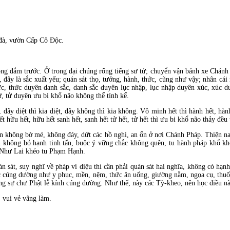
đ
à, vườn Cấp Cô Ðộc.
hông
đắm trước. Ở trong đại chúng rống tiếng sư tử; chuyển vận bánh xe Chánh
n,
đây l
à sắc xuất yếu; quán sát thọ, tưởng, hành, thức, cũng như vậy; nhân cái n
c, thức duyên danh sắc, danh sắc duyên lục nhập, lục nhập duyên xúc, xúc du
, tử duyên ưu bi khổ não không thể tính kể.
y,
đây diệt th
ì kia diệt,
đây không th
ì kia không. Vô minh hết thì hành hết, hành
 hết hữu hết, hữu hết sanh hết, sanh hết tử hết, tử hết thì ưu bi khổ não thảy
đều 
lớn không bờ mé, không
đáy, dứt các hồ
nghi, an ổn ở nơi Chánh Pháp. Thiện na
ọn không bỏ hạnh tinh tấn, buộc ý vững chắc không quên, tu hành pháp khổ 
 Như Lai khéo tu Phạm Hạnh.
 sát, suy nghĩ về pháp vi diệu thì cần phải quán sát hai nghĩa, không có hạn
ác cúng dường như y phục, mền, nệm, thức ăn uống, giường nằm, ngọa cụ, thu
ng sự chư Phật lễ kính cúng dường. Như thế, n
ày các Tỳ-kheo, nên học
điều n
 vui vẻ vâng làm.