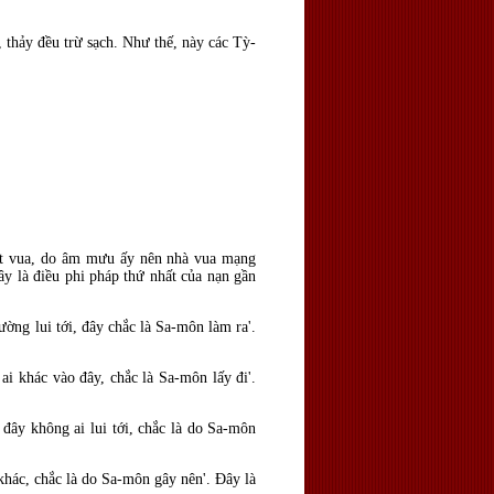
, thảy
đều trừ sạch. Như thế, n
ày các Tỳ-
ết vua, do âm mưu ấy nên nhà vua mạng
ây là
điều phi pháp thứ nhất của nạn gần
ường lui tới, đây chắc l
à Sa-môn làm ra'.
g ai khác vào
đây, chắc l
à Sa-môn lấy
đi'.
g
đây không ai lui tới, chắc l
à do Sa-môn
khác, chắc l
à do Sa-môn gây nên'. Ðây là