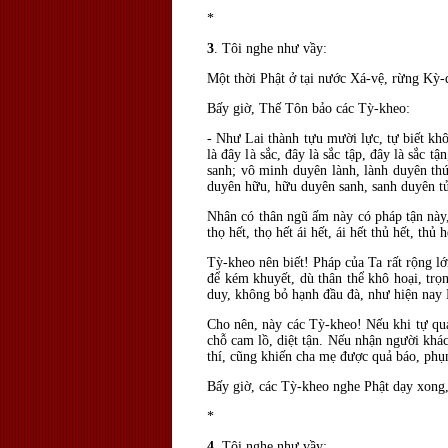
*
3
. Tôi nghe như vầy:
Một thời Phật ở tại nước Xá-vệ, rừng Kỳ-
Bấy giờ, Thế Tôn bảo các Tỳ-kheo:
- Như Lai thành tựu mười lực, tự biết k
l
à
đây l
à sắc,
đây l
à sắc tập,
đây l
à sắc tậ
sanh; vô minh duyên lành, lành duyên thứ
duyên hữu, hữu duyên sanh, sanh duyên tử
Nhân có thân ngũ ấm này có pháp tận nà
thọ hết, thọ hết ái hết, ái hết thủ hết, thủ
Tỳ-kheo nên biết! Pháp của Ta rất rộng 
để kém khuyết, d
ù thân thể khô hoại, tr
duy, không bỏ hạnh
đầu đ
à, như hiện nay
Cho nên, này các Tỳ-kheo! Nếu khi tự quán
chỗ cam lồ, diệt tận. Nếu nhận người kh
thí, cũng khiến cha mẹ được quả báo, phụ
Bấy giờ, các Tỳ-kheo nghe Phật dạy xong,
*
4
. Tôi nghe như vầy: