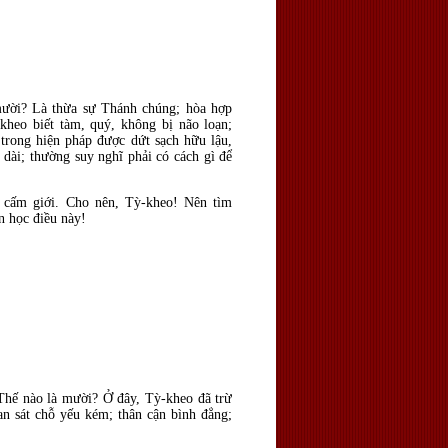
mười? Là thừa sự Thánh chúng; hòa hợp
kheo biết tàm, quý, không bị não loạn;
 trong hiện pháp
được dứt sạch hữu lậu,
 d
ài; thường suy nghĩ phải có cách gì
để
i cấm giới. Cho nên, Tỳ-kheo! Nên tìm
ên học
điều n
ày!
Thế n
ào là mười? Ở
đây, Tỳ-kheo đ
ã trừ
an sát chỗ yếu kém; thân cận bình
đẳng;