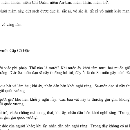
, niệm Thiên, niệm Chỉ Quán, niệm An-ban, niệm Thân, niệm Tử.
Mười niệm này, dứt sạch
được dục ái, sắc ái, vô sắc ái, tất cả vô minh ki
êu mạn
 vẻ vâng làm.
 vườn Cấp Cô Ðộc.
ời việc phi pháp. Thế nào là mười? Khi nước ấy khởi tâm mưu hại muốn gi
 rằng: 'Các Sa-môn
đạo sĩ nầy thường lui tới, đây ắt l
à do Sa-môn gây nên'. Ð
vua bắt v
à làm hại; khi ấy, nhân dân bèn khởi nghĩ rằng: 'Sa-môn
đạo sĩ nầy th
 gũi quốc vương.
người giữ kho liền khởi ý nghĩ nầy: 'Các báu vật này ta thường giữ gìn, khôn
gũi quốc vương.
ổi
trẻ, chưa chồng mà mang thai; khi ấy, nhân dân bèn khởi nghĩ rằng: 'Tron
ạn gần gũi quốc vương.
ốc
độc của người khác; khi ấy, nhân dân b
èn nghĩ rằng: 'Trong
đây không có ai 