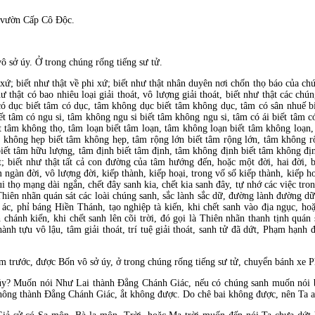
 vườn Cấp Cô Ðộc.
ô sở úy. Ở trong chúng rống tiếng sư tử.
xứ; biết như thật về phi xứ; biết như thật nhân duyên nơi chốn thọ báo của chú
hư thật có bao nhiêu loại giải thoát, vô lượng giải thoát, biết như thật các chún
ó dục biết tâm có dục, tâm không dục biết tâm không dục, tâm có sân nhuế b
ết tâm có ngu si, tâm không ngu si biết tâm không ngu si, tâm có ái biết tâm c
t tâm không thọ, tâm loạn biết tâm loạn, tâm không loạn biết tâm không loạn, 
 không hẹp biết tâm không hẹp, tâm rộng lớn biết tâm rộng lớn, tâm không r
biết tâm hữu lượng, tâm
định biết tâm định, tâm không định biết tâm không định
t; biết như
thật tất cả con
đường của tâm hướng đến, hoặc một đời, hai đời, 
m ng
àn
đời, vô lượng đời, kiếp th
ành, kiếp hoại, trong vố số kiếp thành, kiếp h
ui thọ mạng d
ài ngắn, chết
đây sanh kia, chết kia sanh đây, tự nhớ các việc tro
hiên nhãn quán sát các loài chúng sanh, sắc lành sắc dữ,
đường l
ành
đường dữ
ác, phỉ báng Hiền Thánh, tạo nghiệp tà kiến, khi chết sanh vào
địa ngục, ho
hánh kiến, khi chết sanh lên cõi trời,
đó gọi l
à Thiên nhãn thanh tịnh quán
h
ành tựu vô lậu, tâm giải thoát, trí tuệ giải thoát, sanh tử
đ
ã dứt, Phạm hạnh
m trước, được Bốn vô sở úy, ở trong chúng rống tiếng sư tử, chuyển bánh xe 
úy? Muốn nói Như Lai thành Ðẳng Chánh Giác, nếu có chúng sanh muốn nói b
không thành Ðẳng Chánh Giác, ắt không
được. Do ch
ê bai không
được, n
ên Ta a