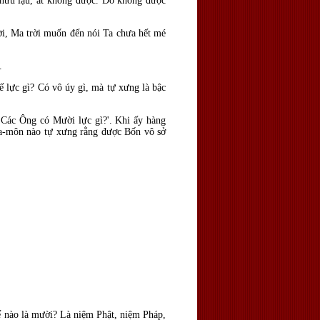
 hữu lậu, ắt không được. Do không được
ời, Ma trời muốn
đến nói Ta chưa hết mé
.
ế lực gì? Có vô úy gì, mà tự xưng là bậc
'Các Ông có Mười lực gì?'. Khi ấy hàng
la-môn nào tự xưng rằng
được Bốn vô sở
hế nào là mười? Là niệm Phật, niệm Pháp,