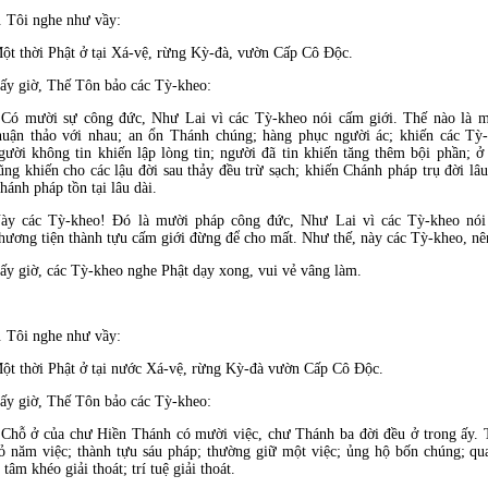
. Tôi nghe như vầy:
ột thời Phật ở tại Xá-vệ, rừng Kỳ-
đ
à, vườn Cấp Cô Ðộc.
ấy giờ, Thế Tôn bảo các Tỳ-kheo:
 Có mười sự công
đức, Như Lai v
ì các Tỳ-kheo nói cấm giới. Thế nào là 
huận thảo với nhau; an ổn Thánh chúng; hàng phục người ác; khiến các Tỳ-
gười không tin khiến lập lòng tin; người
đ
ã tin khiến t
ăng th
êm bội phần; ở
ũng khiến cho các lậu đời sau thảy đều trừ sạch; khiến Chánh pháp trụ đời lâu
hánh pháp tồn tại lâu d
ài.
ày các Tỳ-kheo! Ðó là mười pháp công
đức, Như Lai v
ì các Tỳ-kheo nó
hương tiện thành tựu cấm giới
đừng để cho mất. Như thế, n
ày các Tỳ-kheo, n
ấy giờ, các Tỳ-kheo nghe Phật dạy xong, vui vẻ vâng làm.
. Tôi nghe như vầy:
ột thời Phật ở tại nước Xá-vệ, rừng Kỳ-
đ
à vườn Cấp Cô Ðộc.
ấy giờ, Thế Tôn bảo các Tỳ-kheo:
 Chỗ ở của chư Hiền Thánh có mười việc, chư Thánh ba
đời đều ở trong ấy. 
ỏ n
ăm việc; th
ành tựu sáu pháp; thường giữ một việc; ủng hộ bốn chúng; qu
 tâm khéo giải thoát; trí tuệ giải thoát.