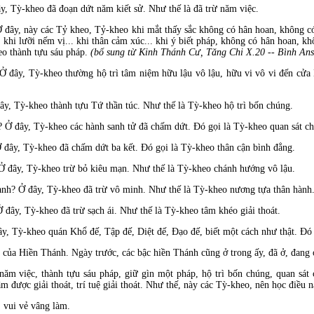
ây, Tỳ-kheo đ
ã
đoạn dứt năm kiết sử. Như thế l
à
đ
ã trừ n
ăm việc.
 Ở
đây, n
ày các Tỷ kheo, Tỷ-kheo khi mắt thấy sắc không có hân hoan, không có 
. khi lưỡi nếm vị... khi thân cảm xúc... khi ý biết pháp, không có hân hoan, kh
eo thành tựu sáu pháp.
(bổ sung từ Kinh Thánh Cư, T
ăng Chi X.20 -- B
ình An
? Ở
đây, Tỳ-kheo thường hộ tr
ì tâm niệm hữu lậu vô lậu, hữu vi vô vi
đến cửa 
ây, Tỳ-kheo th
ành tựu Tứ thần túc. Như thế là Tỳ-kheo hộ trì bốn chúng.
m? Ở
đây, Tỳ-kheo các h
ành sanh tử
đ
ã chấm dứt. Ðó gọi là Tỳ-kheo quan sát c
 đây, Tỳ-kheo đ
ã chấm dứt ba kết. Ðó gọi là Tỳ-kheo thân cận bình
đẳng.
 Ở
đây, Tỳ-kheo trừ bỏ ki
êu mạn. Như thế là Tỳ-kheo chánh hướng vô lậu.
hành? Ở
đây, Tỳ-kheo đ
ã trừ vô minh. Như thế là Tỳ-kheo nương tựa thân hành
 Ở
đây, Tỳ-kheo đ
ã trừ sạch ái. Như thế là Tỳ-kheo tâm khéo giải thoát.
ây, Tỳ-kheo quán Khổ đế, Tập đế, Diệt đế,
Ðạo
đế, biết một cách như thật.
Ðó 
 của Hiền Thánh. Ng
ày trước, các bậc hiền Thánh cũng ở trong ấy,
đ
ã ở,
đang 
n
ăm việc, th
ành tựu sáu pháp, giữ gìn một pháp, hộ trì bốn chúng, quan sát
tâm
được giải thoát, trí tuệ giải thoát. Như thế, n
ày các Tỳ-kheo, nên học
điều n
 vui vẻ vâng làm.