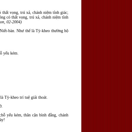
thất vọng, trú xả, chánh niệm tỉnh giác;
ông có thất vọng, trú xả, chánh niệm tỉnh
son, 02-2004)
Niết-b
àn. Như thế là Tỳ-kheo thường hộ
hỗ yếu kém.
.
là Tỳ-kheo trí tuệ giải thoát.
ở.
 chỗ yếu kém, thân cận bình
đẳng, chánh
ày!