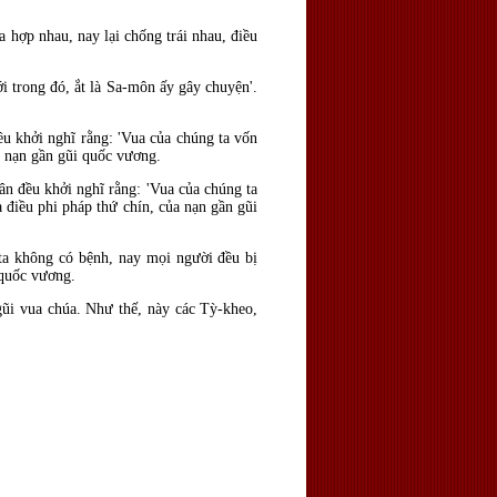
a hợp nhau, nay lại chống trái nhau,
điều
ới trong
đó, ắt l
à Sa-môn ấy gây chuyện'.
ều khởi nghĩ rằng: 'Vua của chúng ta vốn
a nạn gần gũi quốc vương.
dân
đều khởi nghĩ rằng: 'Vua của chúng ta
là
điều phi pháp thứ chín, của nạn gần gũi
 ta không có bệnh, nay mọi người đều bị
 quốc vương.
ũi vua chúa. Như thế, này các Tỳ-kheo,