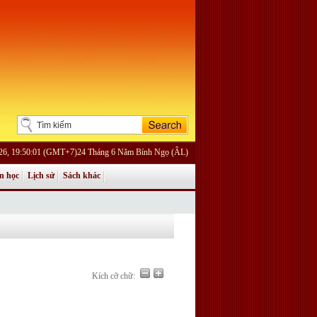
26, 19:50:01 (GMT+7)24 Tháng 6 Năm Bính Ngọ (ÂL)
n học
Lịch sử
Sách khác
Kích cỡ chữ: