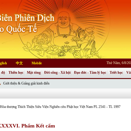
Thứ Năm, 6/8/20
glish
中文
Mobile
 độ
Thiền học
Mật tông
Đời sống - Xã hội
Đạo đức - Tâm lý học
Triết học
Vă
Giới thiệu & Giảng giải kinh điển
: Hòa thượng Thích Thiện Siêu Viện Nghiên cứu Phật học Việt Nam PL 2541 - TL 1997
XXXXVI. Phẩm Kết cấm