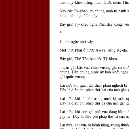
niệm Tỳ-kheo T
ăng, niệm Giới, niệm
Thí
Này các Tỳ-kheo, có chúng sanh tu hành 
kheo, nên học
điều n
ày!
Bấy giờ, Tỳ-kheo nghe Phật dạy xong, vui
*
6
. Tôi nghe như vầy:
Một thời Phật ở nước Xá-vệ, rừng Kỳ-
đ
à,
Bấy giờ, Thế Tôn bảo các Tỳ-kheo:
- Gần gũi bậc vua chúa vương gia có mư
chung. Dân chúng nước ấy bèn khởi nghĩ
gũi quốc vương.
Lại nữa khi quan
đại thần phản nghịch bị 
Ðây là
điều phi pháp thứ hai của nạn gần
Lại nữa, khi tài bảo trong nước bị mất, 
Ðây là
điều phi pháp thứ ba của nạn gần 
Lại nữa, khi con gái nhà vua
đang lúc tu
gây ra'. Ðây là
điều phi pháp thứ tư của n
Lại nữa, khi vua bị bệnh nặng, trúng thu