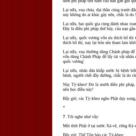
điều phi pháp thứ năm của nạn gần gũi q
Lại nữa, vua chúa,
đại thần c
ùng tranh
đấu
n
ày không do ai khác gây nên, chắc là d
Lại nữa, hai quốc gia cùng
đánh nhau tran
Ðây là
điều phi pháp thứ bảy, của nạn gầ
Lại nữa, quốc vương vốn ưa thích bố thí t
thích bố thí, nay lại bỏn sẻn tham lam khô
Lại nữa, vua thường dùng Chánh pháp
để 
vốn d
ùng Chánh Pháp
để lấy t
ài vật nhân
quốc vương'.
Lại nữa, nhân dân khắp nước bị bệnh bở
bệnh, người chết đầy đường, chắc l
à do c
Này Tỳ-kheo! Ðó là mười
điều phi pháp,
nên học
điều n
ày!
Bấy giờ, các Tỳ-kheo nghe Phật dạy xong,
*
7
. Tôi nghe như vầy:
Một thời Phật ở tại nước Xá-vệ, rừng Kỳ-
Bấy giờ, Thế Tôn bảo các Tỳ-kheo: