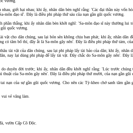
uốc vương.
 nhau, giết hại nhau; khi ấy, nhân dân b
èn nghĩ rằng: 'Các
đại thần n
ày vốn hò
o Sa-môn
đạo sĩ'.
Ðây là
điều phi pháp thứ sáu của nạn gần gũi quốc vương.
h phần thắng; khi ấy nhân dân b
èn khởi nghĩ: 'Sa-môn
đạo sĩ n
ày thường lui t
n gũi quốc vương.
ài vật cho dân chúng, sau lại bỏn sẻn không chịu ban phát; khi ấy, nhân dân
đ
ng có tâm bố thí, đây ắt l
à Sa-môn gây nên'. Ðây là
điều phi pháp thứ tám, củ
thâu t
ài vật của dân chúng, sau lại phi pháp lấy tài bảo của dân; khi ấy, nhân 
 dân, nay lại dùng phi pháp
để lấy t
ài vật. Ðây chắc do Sa-môn gây nên'. Ðây 
i do duyên
đời trước; khi ấy, nhân dân đều khởi nghĩ rằng: 'Lúc trước chúng
hú thuật của Sa-môn gây nên'. Ðây là
điều phi pháp thứ mười, của nạn gần gũi
 tai nạn của sự gần
gũi quốc vương. Cho nên các Tỳ-kheo chớ sanh tâm gần g
 vui vẻ vâng làm.
đ
à, vườn Cấp Cô Ðộc.