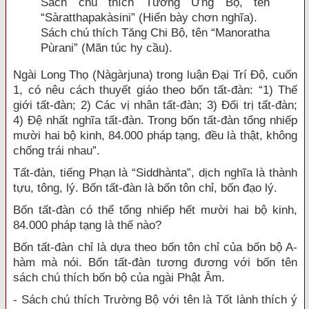
Sách chú thích Tương Ưng Bộ, tên
“Sàratthapakàsini” (Hiển bày chơn nghĩa).
Sách chú thích Tăng Chi Bộ, tên “Manoratha
Pùrani” (Mãn túc hy cầu).
Ngài Long Thọ (Nàgàrjuna) trong luận Đại Trí Độ, cuốn
1, có nêu cách thuyết giáo theo bốn tất-đàn: “1) Thế
giới tất-đàn; 2) Các vị nhân tất-đàn; 3) Đối trị tất-đàn;
4) Đệ nhất nghĩa tất-đàn. Trong bốn tất-đàn tổng nhiếp
mười hai bộ kinh, 84.000 pháp tạng, đều là thật, không
chống trái nhau”.
Tất-đàn, tiếng Phạn là “Siddhànta”, dịch nghĩa là thành
tựu, tông, lý. Bốn tất-đàn là bốn tôn chỉ, bốn đạo lý.
Bốn tất-đàn có thể tổng nhiếp hết mười hai bộ kinh,
84.000 pháp tạng là thế nào?
Bốn tất-đàn chỉ là dựa theo bốn tôn chỉ của bốn bộ A-
hàm mà nói. Bốn tất-đàn tương đương với bốn tên
sách chú thích bốn bộ của ngài Phật Âm.
- Sách chú thích Trường Bộ với tên là Tốt lành thích ý