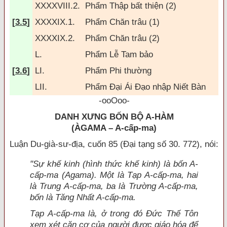
XXXXVIII.2.
Phẩm Thập bất thiện (2)
[
3.5
]
XXXXIX.1.
Phẩm Ch
ăn trâu (1)
XXXXIX.2.
Phẩm Ch
ăn trâu (2)
L.
Phẩm Lễ Tam bảo
[
3.6
]
LI.
Phẩm Phi thường
LII.
Phẩm
Đại Ái Đạo
nhập Niết Bàn
-ooOoo-
DANH XƯNG BỐN BỘ A-HÀM
(ÀGAMA – A-cấp-ma)
Luận Du-già-sư-địa, cuốn 85 (Đại tạng số 30. 772), nói:
"Sự khế kinh (hình thức khế kinh) là bốn A-
cấp-ma (Agama). Một là Tạp A-cấp-ma, hai
là Trung A-cấp-ma, ba là Trường A-cấp-ma,
bốn là Tăng Nhất A-cấp-ma.
Tạp A-cấp-ma là, ở trong đó Đức Thế Tôn
xem xét căn cơ của người được giáo hóa để