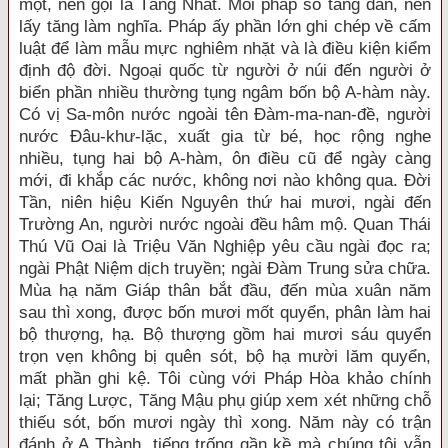
một, nên gọi là Tăng Nhất. Mỗi pháp số tăng dần, nên
lấy tăng làm nghĩa. Pháp ấy phần lớn ghi chép về cấm
luật để làm mẫu mực nghiêm nhặt và là điều kiện kiểm
định độ đời. Ngoại quốc từ người ở núi đến người ở
biển phần nhiều thường tụng ngâm bốn bộ A-hàm này.
Có vị Sa-môn nước ngoài tên Đàm-ma-nan-đề, người
nước Đâu-khư-lặc, xuất gia từ bé, học rộng nghe
nhiều, tụng hai bộ A-hàm, ôn điều cũ để ngày càng
mới, đi khắp các nước, không nơi nào không qua. Đời
Tần, niên hiệu Kiến Nguyên thứ hai mươi, ngài đến
Trường An, người nước ngoài đều hâm mộ. Quan Thái
Thú Vũ Oai là Triệu Văn Nghiệp yêu cầu ngài đọc ra;
ngài Phật Niệm dịch truyền; ngài Đàm Trung sửa chữa.
Mùa hạ năm Giáp thân bắt đầu, đến mùa xuân năm
sau thì xong, được bốn mươi mốt quyển, phân làm hai
bộ thượng, hạ. Bộ thượng gồm hai mươi sáu quyển
trọn vẹn không bị quên sót, bộ hạ mười lăm quyển,
mất phần ghi kệ. Tôi cùng với Pháp Hòa khảo chính
lại; Tăng Lược, Tăng Mậu phụ giúp xem xét những chỗ
thiếu sót, bốn mươi ngày thì xong. Năm này có trận
đánh ở A Thành, tiếng trống gần kề mà chúng tôi vẫn