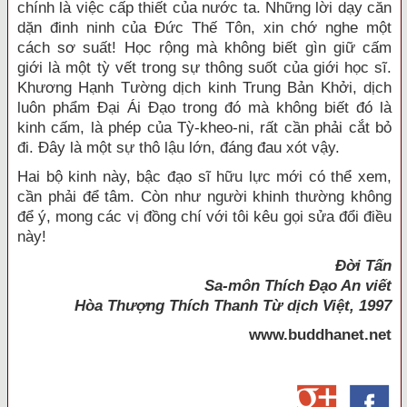
chính là việc cấp thiết của nước ta. Những lời dạy căn
dặn đinh ninh của Đức Thế Tôn, xin chớ nghe một
cách sơ suất! Học rộng mà không biết gìn giữ cấm
giới là một tỳ vết trong sự thông suốt của giới học sĩ.
Khương Hạnh Tường dịch kinh Trung Bản Khởi, dịch
luôn phẩm Đại Ái Đạo trong đó mà không biết đó là
kinh cấm, là phép của Tỳ-kheo-ni, rất cần phải cắt bỏ
đi. Đây là một sự thô lậu lớn, đáng đau xót vậy.
Hai bộ kinh này, bậc đạo sĩ hữu lực mới có thể xem,
cần phải để tâm. Còn như người khinh thường không
để ý, mong các vị đồng chí với tôi kêu gọi sửa đổi điều
này!
Đời Tấn
Sa-môn Thích Đạo An viết
Hòa Thượng Thích Thanh Từ dịch Việt, 1997
www.buddhanet.net