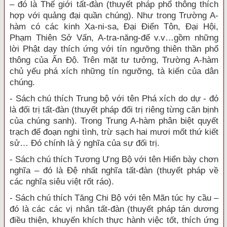
– đó là Thế giới tất-đàn (thuyết pháp phổ thông thích
hợp với quảng đại quần chúng). Như trong Trường A-
hàm có các kinh Xa-ni-sa, Đại Điển Tôn, Đại Hội,
Phạm Thiên Sở Vấn, A-tra-năng-để v.v…gồm những
lời Phật dạy thích ứng với tín ngưỡng thiên thần phổ
thông của Ấn Độ. Trên mặt tư tưởng, Trường A-hàm
chủ yếu phá xích những tín ngưỡng, tà kiến của dân
chúng.
- Sách chú thích Trung bộ với tên Phá xích do dự - đó
là đối trị tất-đàn (thuyết pháp đối trị riêng từng căn bịnh
của chúng sanh). Trong Trung A-hàm phân biệt quyết
trạch để đoạn nghi tình, trừ sạch hai mươi mốt thứ kiết
sử… Đó chính là ý nghĩa của sự đối trị.
- Sách chú thích Tương Ưng Bộ với tên Hiển bày chơn
nghĩa – đó là Đệ nhất nghĩa tất-đàn (thuyết pháp về
các nghĩa siêu việt rốt ráo).
- Sách chú thích Tăng Chi Bộ với tên Mãn túc hy cầu –
đó là các các vị nhân tất-đàn (thuyết pháp tán dương
điều thiện, khuyến khích thực hành việc tốt, thích ứng