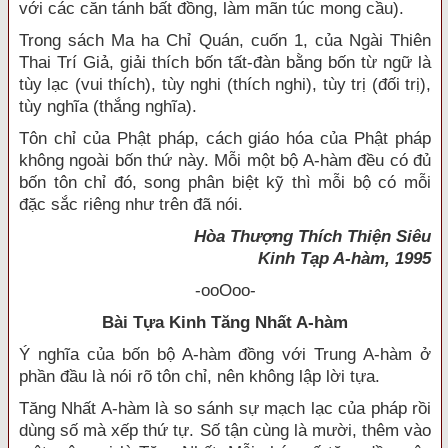
với các căn tánh bất đồng, làm mãn túc mong cầu).
Trong sách Ma ha Chỉ Quán, cuốn 1, của Ngài Thiên
Thai Trí Giả, giải thích bốn tất-đàn bằng bốn từ ngữ là
tùy lạc (vui thích), tùy nghi (thích nghi), tùy trị (đối trị),
tùy nghĩa (thắng nghĩa).
Tôn chỉ của Phật pháp, cách giáo hóa của Phật pháp
không ngoài bốn thứ này. Mỗi một bộ A-hàm đều có đủ
bốn tôn chỉ đó, song phân biệt kỹ thì mỗi bộ có mỗi
đặc sắc riêng như trên đã nói.
Hòa Thượng Thích Thiện Siêu
Kinh Tạp A-hàm, 1995
-ooOoo-
Bài Tựa Kinh Tăng Nhất A-hàm
Ý nghĩa của bốn bộ A-hàm đồng với Trung A-hàm ở
phần đầu là nói rõ tôn chỉ, nên không lập lời tựa.
Tăng Nhất A-hàm là so sánh sự mạch lạc của pháp rồi
dùng số mà xếp thứ tự. Số tận cùng là mười, thêm vào