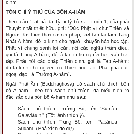
kinh”.
TÔN CHỈ Ý THÚ CỦA BỐN A-HÀM
Theo luận “Tát-bà-đa Tỳ-ni-tỳ-bà-sa”, cuốn 1, của phái
Thuyết nhất thiết hữu, ghi: “Đức Phật vì chư Thiên và
Người đời theo thời cơ nói pháp, kết tập lại làm Tăng
Nhất A-hàm, đó là kinh cho người khuyến hóa học tập.
Phật vì chúng sanh lợi căn, nói các nghĩa thâm diệu,
gọi là Trung A-hàm; đó là kinh cho người học vấn học
tập. Phật nói các pháp Thiền định, gọi là Tạp A-hàm;
đó là kinh cho người tọa Thiền học tập. Phật phá các
ngoại đạo, là Trường A-hàm”.
Ngài Phật Âm (Buddhaghosa) có sách chú thích bốn
bộ A-hàm. Theo tên sách chú thích, đã biểu hiện rõ
đặc sắc của bốn bộ A-hàm như sau:
Sách chú thích Trường Bộ, tên “Sumàn
Galaviàsini” (Tốt lành thích ý).
Sách chú thích Trung Bộ, tên “Papànca
Sùdani” (Phá xích do dự).