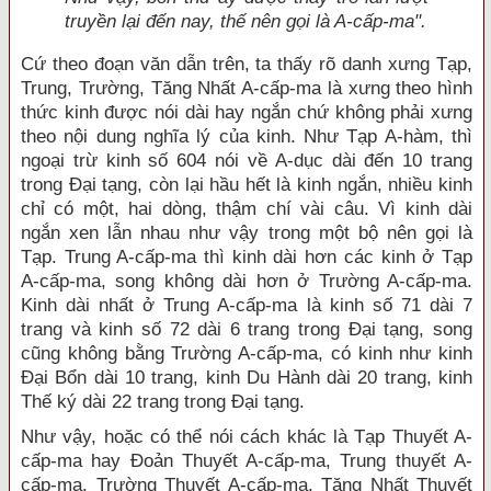
truyền lại đến nay, thế nên gọi là A-cấp-ma".
Cứ theo đoạn văn dẫn trên, ta thấy rõ danh xưng Tạp,
Trung, Trường, Tăng Nhất A-cấp-ma là xưng theo hình
thức kinh được nói dài hay ngắn chứ không phải xưng
theo nội dung nghĩa lý của kinh. Như Tạp A-hàm, thì
ngoại trừ kinh số 604 nói về A-dục dài đến 10 trang
trong Đại tạng, còn lại hầu hết là kinh ngắn, nhiều kinh
chỉ có một, hai dòng, thậm chí vài câu. Vì kinh dài
ngắn xen lẫn nhau như vậy trong một bộ nên gọi là
Tạp. Trung A-cấp-ma thì kinh dài hơn các kinh ở Tạp
A-cấp-ma, song không dài hơn ở Trường A-cấp-ma.
Kinh dài nhất ở Trung A-cấp-ma là kinh số 71 dài 7
trang và kinh số 72 dài 6 trang trong Đại tạng, song
cũng không bằng Trường A-cấp-ma, có kinh như kinh
Đại Bổn dài 10 trang, kinh Du Hành dài 20 trang, kinh
Thế ký dài 22 trang trong Đại tạng.
Như vậy, hoặc có thể nói cách khác là Tạp Thuyết A-
cấp-ma hay Đoản Thuyết A-cấp-ma, Trung thuyết A-
cấp-ma, Trường Thuyết A-cấp-ma, Tăng Nhất Thuyết