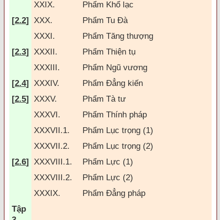
XXIX.
Phẩm Khổ lạc
[
2.2
]
XXX.
Phẩm Tu Ðà
XXXI.
Phẩm T
ăng
thượng
[
2.3
]
XXXII.
Phẩm Thiện tụ
XXXIII.
Phẩm Ngũ vương
[
2.4
]
XXXIV.
Phẩm
Đ
ẳng kiến
[
2.5
]
XXXV.
Phẩm Tà tư
XXXVI.
Phẩm Thính pháp
XXXVII.1.
Phẩm Lục trọng (1)
XXXVII.2.
Phẩm Lục trọng (2)
[
2.6
]
XXXVIII.1.
Phẩm Lực (1)
XXXVIII.2.
Phẩm Lực (2)
XXXIX.
Phẩm
Đ
ẳng pháp
Tập
3