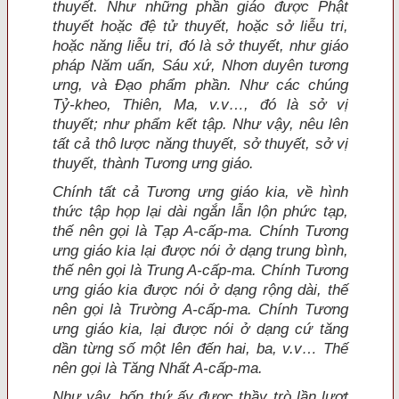
thuyết. Như những phần giáo được Phật
thuyết hoặc đệ tử thuyết, hoặc sở liễu tri,
hoặc năng liễu tri, đó là sở thuyết, như giáo
pháp Năm uẩn, Sáu xứ, Nhơn duyên tương
ưng, và Đạo phẩm phần. Như các chúng
Tỷ-kheo, Thiên, Ma, v.v…, đó là sở vị
thuyết; như phẩm kết tập. Như vậy, nêu lên
tất cả thô lược năng thuyết, sở thuyết, sở vị
thuyết, thành Tương ưng giáo.
Chính tất cả Tương ưng giáo kia, về hình
thức tập họp lại dài ngắn lẫn lộn phức tạp,
thế nên gọi là Tạp A-cấp-ma. Chính Tương
ưng giáo kia lại được nói ở dạng trung bình,
thế nên gọi là Trung A-cấp-ma. Chính Tương
ưng giáo kia được nói ở dạng rộng dài, thế
nên gọi là Trường A-cấp-ma. Chính Tương
ưng giáo kia, lại được nói ở dạng cứ tăng
dần từng số một lên đến hai, ba, v.v… Thế
nên gọi là Tăng Nhất A-cấp-ma.
Như vậy, bốn thứ ấy được thầy trò lần lượt