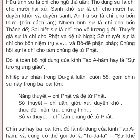
Hữu tình sự là chỉ cho ngũ thủ uẩn; Thọ dụng sự là chỉ
cho mười hai xứ; Sanh khởi sự là chỉ cho mười hai
duyên khởi và duyên sanh; An trú sự là chỉ cho bốn
thực (bốn cách ăn); Nhiễm tịnh sự là chỉ cho bốn
Thánh đế; Sai biệt sự là chỉ cho vô lượng giới; Thuyết
giả sự là chỉ cho Phật và đệ tử Ngài; Sở thuyết sự là
chỉ cho bốn niệm trụ v.v… và Bồ-đề phận pháp; Chúng
hội sự là chỉ cho tám chúng đệ tử Phật.
Đó là toàn bộ nội dung của kinh Tạp A-hàm hay là “Sự
tương ưng giáo”.
Nhiếp sự phần trong Du-già luận, cuốn 58, gom chín
sự này trong ba loại lớn:
Năng thuyết – chỉ Phật và đệ tử Phật.
Sở thuyết – chỉ uẩn, giới, xứ, duyên khởi,
thực đế, niệm trụ, chứng tịnh…
Sở vị thuyết – chỉ tám chúng đệ tử Phật.
Chín sự hay ba loại lớn, đó là nội dung của kinh Tạp A-
hàm, và cũng có thể gọi đó là “Tu-đa-la” – “Sự khế