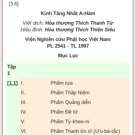
[3.6]
Kinh Tăng Nhất A-Hàm
Việt dịch:
Hòa thượng Thích Thanh Từ
Hiệu đính:
Hòa thượng Thích Thiện Siêu
Viện Nghiên cứu Phật học Việt Nam
PL 2541 - TL 1997
Mục Lục
Tập
1
[
1.1
]
I.
Phẩm tựa
II.
Phẩm Thập Niệm
III.
Phẩm Quảng diễn
IV.
Phẩm Ðệ tử
V.
Phẩm Tỳ-kheo-ni
VI.
Phẩm Thanh tín sĩ (Ưu-bà-tắc)