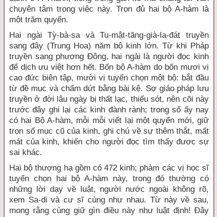
chuyên tâm trong việc này. Trọn đủ hai bộ A-hàm là
một trăm quyển.
Hai ngài Tỳ-bà-sa và Tu-mật-tăng-già-la-đát truyền
sang đây (Trung Hoa) năm bộ kinh lớn. Từ khi Pháp
truyền sang phương Đông, hai ngài là người đọc kinh
để dịch ưu việt hơn hết. Bốn bộ A-hàm do bốn mươi vị
cao đức biên tập, mười vị tuyển chọn một bộ: bắt đầu
từ đề mục và chấm dứt bằng bài kệ. Sợ giáo pháp lưu
truyền ở đời lâu ngày bị thất lạc, thiếu sót, nên cõi này
trước đây ghi lại các kinh đành rành; trong số ấy nay
có hai Bộ A-hàm, mỗi mỗi viết lại một quyển mới, giữ
trọn số mục cũ của kinh, ghi chú về sự thêm thắt, mất
mát của kinh, khiến cho người đọc tìm thấy được sự
sai khác.
Hai bộ thượng hạ gồm có 472 kinh; phàm các vị học sĩ
tuyển chọn hai bộ A-hàm này, trong đó thường có
những lời dạy về luật, người nước ngoài không rõ,
xem Sa-di và cư sĩ cùng như nhau. Từ này về sau,
mong rằng cùng giữ gìn điều này như luật định! Đây