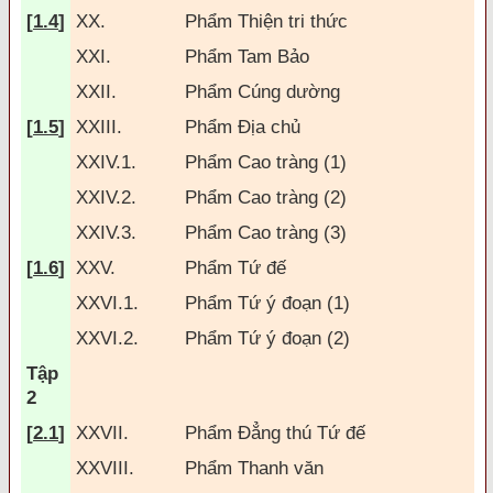
[
1.4
]
XX.
Phẩm Thiện tri thức
XXI.
Phẩm Tam Bảo
XXII.
Phẩm Cúng dường
[
1.5
]
XXIII.
Phẩm Ðịa chủ
XXIV.1.
Phẩm Cao tràng (1)
XXIV.2.
Phẩm Cao tràng (2)
XXIV.3.
Phẩm Cao tràng (3)
[
1.6
]
XXV.
Phẩm Tứ
đế
XXVI.1.
Phẩm Tứ ý
đoạn (1)
XXVI.2.
Phẩm Tứ ý
đoạn (2)
Tập
2
[
2.1
]
XXVII.
Phẩm
Đẳng thú
Tứ
đế
XXVIII.
Phẩm Thanh v
ăn