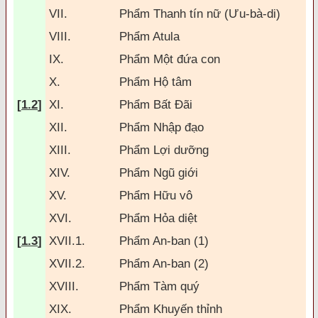
VII.
Phẩm Thanh tín nữ (Ưu-bà-di)
VIII.
Phẩm Atula
IX.
Phẩm Một
đứa con
X.
Phẩm Hộ tâm
[
1.2
]
XI.
Phẩm Bất
Đ
ãi
XII.
Phẩm Nhập
đạo
XIII.
Phẩm Lợi dưỡng
XIV.
Phẩm Ngũ giới
XV.
Phẩm Hữu vô
XVI.
Phẩm Hỏa diệt
[
1.3
]
XVII.1.
Phẩm An-ban (1)
XVII.2.
Phẩm An-ban (2)
XVIII.
Phẩm Tàm quý
XIX.
Phẩm Khuyến thỉnh