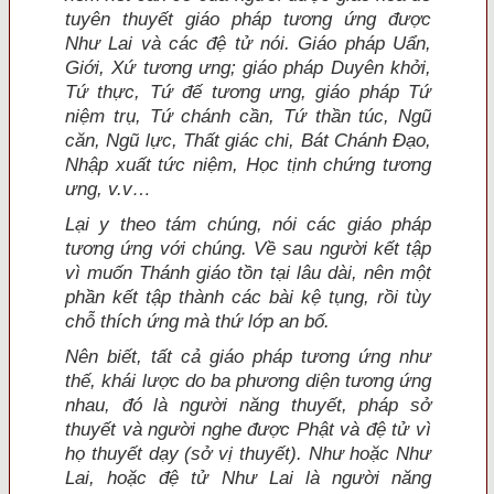
tuyên thuyết giáo pháp tương ứng được
Như Lai và các đệ tử nói. Giáo pháp Uẩn,
Giới, Xứ tương ưng; giáo pháp Duyên khởi,
Tứ thực, Tứ đế tương ưng, giáo pháp Tứ
niệm trụ, Tứ chánh cần, Tứ thần túc, Ngũ
căn, Ngũ lực, Thất giác chi, Bát Chánh Đạo,
Nhập xuất tức niệm, Học tịnh chứng tương
ưng, v.v…
Lại y theo tám chúng, nói các giáo pháp
tương ứng với chúng. Về sau người kết tập
vì muốn Thánh giáo tồn tại lâu dài, nên một
phần kết tập thành các bài kệ tụng, rồi tùy
chỗ thích ứng mà thứ lớp an bố.
Nên biết, tất cả giáo pháp tương ứng như
thế, khái lược do ba phương diện tương ứng
nhau, đó là người năng thuyết, pháp sở
thuyết và người nghe được Phật và đệ tử vì
họ thuyết dạy (sở vị thuyết). Như hoặc Như
Lai, hoặc đệ tử Như Lai là người năng