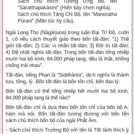
Sách chú thích Tương Ưng Bộ, tên
“Sàratthapakàsini” (Hiển bày chơn nghĩa).
Sách chú thích Tăng Chi Bộ, tên “Manoratha
Pùrani” (Mãn túc hy cầu).
Ngài Long Thọ (Nàgàrjuna) trong luận Đại Trí Độ, cuốn
1, có nêu cách thuyết giáo theo bốn tất-đàn: “1) Thế
giới tất-đàn; 2) Các vị nhân tất-đàn; 3) Đối trị tất-đàn;
4) Đệ nhất nghĩa tất-đàn. Trong bốn tất-đàn tổng nhiếp
mười hai bộ kinh, 84.000 pháp tạng, đều là thật, không
chống trái nhau”.
Tất-đàn, tiếng Phạn là “Siddhànta”, dịch nghĩa là thành
tựu, tông, lý. Bốn tất-đàn là bốn tôn chỉ, bốn đạo lý.
Bốn tất-đàn có thể tổng nhiếp hết mười hai bộ kinh,
84.000 pháp tạng là thế nào?
Bốn tất-đàn chỉ là dựa theo bốn tôn chỉ của bốn bộ A-
hàm mà nói. Bốn tất-đàn tương đương với bốn tên
sách chú thích bốn bộ của ngài Phật Âm.
- Sách chú thích Trường Bộ với tên là Tốt lành thích ý