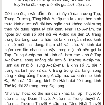
truyền lại đến nay, thế nên gọi là A-cấp-ma".
Cứ theo đoạn văn dẫn trên, ta thấy rõ danh xưng Tạp,
Trung, Trường, Tăng Nhất A-cấp-ma là xưng theo hình
thức kinh được nói dài hay ngắn chứ không phải xưng
theo nội dung nghĩa lý của kinh. Như Tạp A-hàm, thì
ngoại trừ kinh số 604 nói về A-dục dài đến 10 trang
trong Đại tạng, còn lại hầu hết là kinh ngắn, nhiều kinh
chỉ có một, hai dòng, thậm chí vài câu. Vì kinh dài
ngắn xen lẫn nhau như vậy trong một bộ nên gọi là
Tạp. Trung A-cấp-ma thì kinh dài hơn các kinh ở Tạp
A-cấp-ma, song không dài hơn ở Trường A-cấp-ma.
Kinh dài nhất ở Trung A-cấp-ma là kinh số 71 dài 7
trang và kinh số 72 dài 6 trang trong Đại tạng, song
cũng không bằng Trường A-cấp-ma, có kinh như kinh
Đại Bổn dài 10 trang, kinh Du Hành dài 20 trang, kinh
Thế ký dài 22 trang trong Đại tạng.
Như vậy, hoặc có thể nói cách khác là Tạp Thuyết A-
cấp-ma hay Đoản Thuyết A-cấp-ma, Trung thuyết A-
cấp-ma, Trường Thuyết A-cấp-ma, Tăng Nhất Thuyết