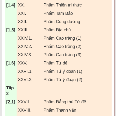
[
1.4
]
XX.
Phẩm Thiện tri thức
XXI.
Phẩm Tam Bảo
XXII.
Phẩm Cúng dường
[
1.5
]
XXIII.
Phẩm Ðịa chủ
XXIV.1.
Phẩm Cao tràng (1)
XXIV.2.
Phẩm Cao tràng (2)
XXIV.3.
Phẩm Cao tràng (3)
[
1.6
]
XXV.
Phẩm Tứ
đế
XXVI.1.
Phẩm Tứ ý
đoạn (1)
XXVI.2.
Phẩm Tứ ý
đoạn (2)
Tập
2
[
2.1
]
XXVII.
Phẩm
Đẳng thú
Tứ
đế
XXVIII.
Phẩm Thanh v
ăn