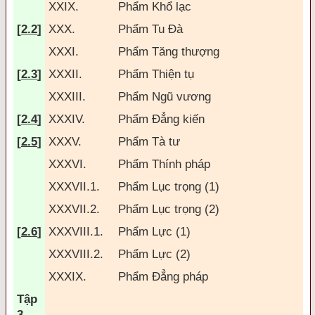
XXIX.
Phẩm Khổ lạc
[
2.2
]
XXX.
Phẩm Tu Ðà
XXXI.
Phẩm T
ăng
thượng
[
2.3
]
XXXII.
Phẩm Thiện tụ
XXXIII.
Phẩm Ngũ vương
[
2.4
]
XXXIV.
Phẩm
Đ
ẳng kiến
[
2.5
]
XXXV.
Phẩm Tà tư
XXXVI.
Phẩm Thính pháp
XXXVII.1.
Phẩm Lục trọng (1)
XXXVII.2.
Phẩm Lục trọng (2)
[
2.6
]
XXXVIII.1.
Phẩm Lực (1)
XXXVIII.2.
Phẩm Lực (2)
XXXIX.
Phẩm
Đ
ẳng pháp
Tập
3