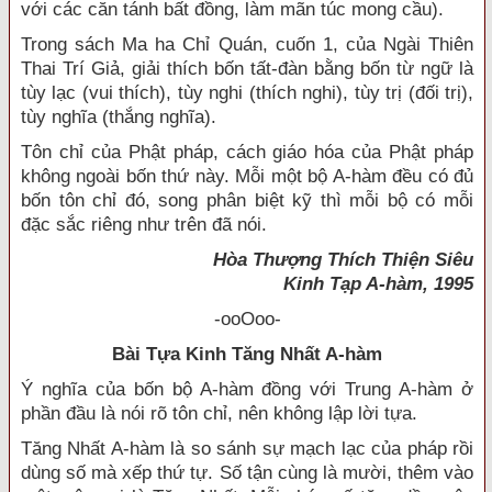
với các căn tánh bất đồng, làm mãn túc mong cầu).
Trong sách Ma ha Chỉ Quán, cuốn 1, của Ngài Thiên
Thai Trí Giả, giải thích bốn tất-đàn bằng bốn từ ngữ là
tùy lạc (vui thích), tùy nghi (thích nghi), tùy trị (đối trị),
tùy nghĩa (thắng nghĩa).
Tôn chỉ của Phật pháp, cách giáo hóa của Phật pháp
không ngoài bốn thứ này. Mỗi một bộ A-hàm đều có đủ
bốn tôn chỉ đó, song phân biệt kỹ thì mỗi bộ có mỗi
đặc sắc riêng như trên đã nói.
Hòa Thượng Thích Thiện Siêu
Kinh Tạp A-hàm, 1995
-ooOoo-
Bài Tựa Kinh Tăng Nhất A-hàm
Ý nghĩa của bốn bộ A-hàm đồng với Trung A-hàm ở
phần đầu là nói rõ tôn chỉ, nên không lập lời tựa.
Tăng Nhất A-hàm là so sánh sự mạch lạc của pháp rồi
dùng số mà xếp thứ tự. Số tận cùng là mười, thêm vào