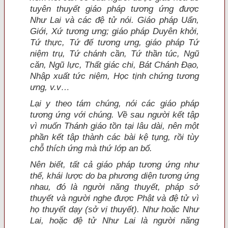
tuyên thuyết giáo pháp tương ứng được
Như Lai và các đệ tử nói. Giáo pháp Uẩn,
Giới, Xứ tương ưng; giáo pháp Duyên khởi,
Tứ thực, Tứ đế tương ưng, giáo pháp Tứ
niệm trụ, Tứ chánh cần, Tứ thần túc, Ngũ
căn, Ngũ lực, Thất giác chi, Bát Chánh Đạo,
Nhập xuất tức niệm, Học tịnh chứng tương
ưng, v.v…
Lại y theo tám chúng, nói các giáo pháp
tương ứng với chúng. Về sau người kết tập
vì muốn Thánh giáo tồn tại lâu dài, nên một
phần kết tập thành các bài kệ tụng, rồi tùy
chỗ thích ứng mà thứ lớp an bố.
Nên biết, tất cả giáo pháp tương ứng như
thế, khái lược do ba phương diện tương ứng
nhau, đó là người năng thuyết, pháp sở
thuyết và người nghe được Phật và đệ tử vì
họ thuyết dạy (sở vị thuyết). Như hoặc Như
Lai, hoặc đệ tử Như Lai là người năng