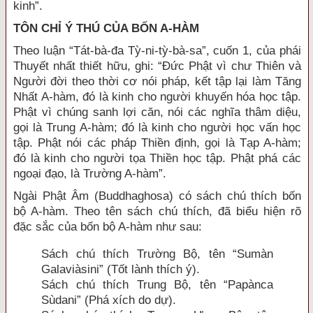
kinh”.
TÔN CHỈ Ý THÚ CỦA BỐN A-HÀM
Theo luận “Tát-bà-đa Tỳ-ni-tỳ-bà-sa”, cuốn 1, của phái
Thuyết nhất thiết hữu, ghi: “Đức Phật vì chư Thiên và
Người đời theo thời cơ nói pháp, kết tập lại làm Tăng
Nhất A-hàm, đó là kinh cho người khuyến hóa học tập.
Phật vì chúng sanh lợi căn, nói các nghĩa thâm diệu,
gọi là Trung A-hàm; đó là kinh cho người học vấn học
tập. Phật nói các pháp Thiền định, gọi là Tạp A-hàm;
đó là kinh cho người tọa Thiền học tập. Phật phá các
ngoại đạo, là Trường A-hàm”.
Ngài Phật Âm (Buddhaghosa) có sách chú thích bốn
bộ A-hàm. Theo tên sách chú thích, đã biểu hiện rõ
đặc sắc của bốn bộ A-hàm như sau:
Sách chú thích Trường Bộ, tên “Sumàn
Galaviàsini” (Tốt lành thích ý).
Sách chú thích Trung Bộ, tên “Papànca
Sùdani” (Phá xích do dự).