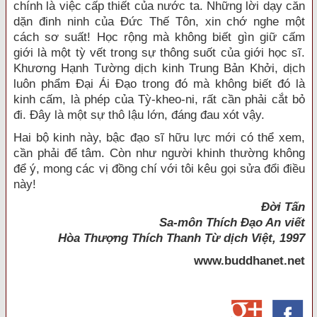
chính là việc cấp thiết của nước ta. Những lời dạy căn
dặn đinh ninh của Đức Thế Tôn, xin chớ nghe một
cách sơ suất! Học rộng mà không biết gìn giữ cấm
giới là một tỳ vết trong sự thông suốt của giới học sĩ.
Khương Hạnh Tường dịch kinh Trung Bản Khởi, dịch
luôn phẩm Đại Ái Đạo trong đó mà không biết đó là
kinh cấm, là phép của Tỳ-kheo-ni, rất cần phải cắt bỏ
đi. Đây là một sự thô lậu lớn, đáng đau xót vậy.
Hai bộ kinh này, bậc đạo sĩ hữu lực mới có thể xem,
cần phải để tâm. Còn như người khinh thường không
để ý, mong các vị đồng chí với tôi kêu gọi sửa đổi điều
này!
Đời Tấn
Sa-môn Thích Đạo An viết
Hòa Thượng Thích Thanh Từ dịch Việt, 1997
www.buddhanet.net