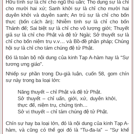
Hữu tình sự là chỉ cho ngũ thủ uẩn; Thọ dụng sự là chỉ
cho mười hai xứ; Sanh khởi sự là chỉ cho mười hai
duyên khởi và duyên sanh; An trú sự là chỉ cho bốn
thực (bốn cách ăn); Nhiễm tịnh sự là chỉ cho bốn
Thánh đế; Sai biệt sự là chỉ cho vô lượng giới; Thuyết
giả sự là chỉ cho Phật và đệ tử Ngài; Sở thuyết sự là
chỉ cho bốn niệm trụ v.v… và Bồ-đề phận pháp; Chúng
hội sự là chỉ cho tám chúng đệ tử Phật.
Đó là toàn bộ nội dung của kinh Tạp A-hàm hay là “Sự
tương ưng giáo”.
Nhiếp sự phần trong Du-già luận, cuốn 58, gom chín
sự này trong ba loại lớn:
Năng thuyết – chỉ Phật và đệ tử Phật.
Sở thuyết – chỉ uẩn, giới, xứ, duyên khởi,
thực đế, niệm trụ, chứng tịnh…
Sở vị thuyết – chỉ tám chúng đệ tử Phật.
Chín sự hay ba loại lớn, đó là nội dung của kinh Tạp A-
hàm, và cũng có thể gọi đó là “Tu-đa-la” – “Sự khế