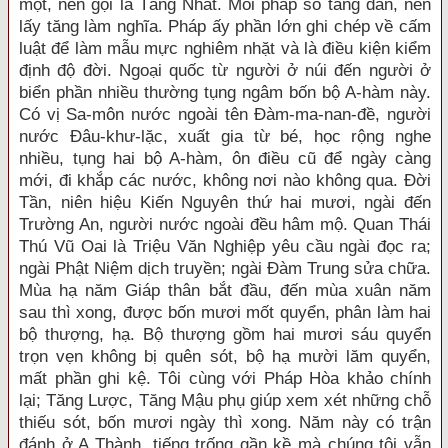
một, nên gọi là Tăng Nhất. Mỗi pháp số tăng dần, nên
lấy tăng làm nghĩa. Pháp ấy phần lớn ghi chép về cấm
luật để làm mẫu mực nghiêm nhặt và là điều kiện kiểm
định độ đời. Ngoại quốc từ người ở núi đến người ở
biển phần nhiều thường tụng ngâm bốn bộ A-hàm này.
Có vị Sa-môn nước ngoài tên Đàm-ma-nan-đề, người
nước Đâu-khư-lặc, xuất gia từ bé, học rộng nghe
nhiều, tụng hai bộ A-hàm, ôn điều cũ để ngày càng
mới, đi khắp các nước, không nơi nào không qua. Đời
Tần, niên hiệu Kiến Nguyên thứ hai mươi, ngài đến
Trường An, người nước ngoài đều hâm mộ. Quan Thái
Thú Vũ Oai là Triệu Văn Nghiệp yêu cầu ngài đọc ra;
ngài Phật Niệm dịch truyền; ngài Đàm Trung sửa chữa.
Mùa hạ năm Giáp thân bắt đầu, đến mùa xuân năm
sau thì xong, được bốn mươi mốt quyển, phân làm hai
bộ thượng, hạ. Bộ thượng gồm hai mươi sáu quyển
trọn vẹn không bị quên sót, bộ hạ mười lăm quyển,
mất phần ghi kệ. Tôi cùng với Pháp Hòa khảo chính
lại; Tăng Lược, Tăng Mậu phụ giúp xem xét những chỗ
thiếu sót, bốn mươi ngày thì xong. Năm này có trận
đánh ở A Thành, tiếng trống gần kề mà chúng tôi vẫn