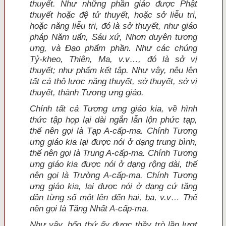
thuyết. Như những phần giáo được Phật
thuyết hoặc đệ tử thuyết, hoặc sở liễu tri,
hoặc năng liễu tri, đó là sở thuyết, như giáo
pháp Năm uẩn, Sáu xứ, Nhơn duyên tương
ưng, và Đạo phẩm phần. Như các chúng
Tỷ-kheo, Thiên, Ma, v.v…, đó là sở vị
thuyết; như phẩm kết tập. Như vậy, nêu lên
tất cả thô lược năng thuyết, sở thuyết, sở vị
thuyết, thành Tương ưng giáo.
Chính tất cả Tương ưng giáo kia, về hình
thức tập họp lại dài ngắn lẫn lộn phức tạp,
thế nên gọi là Tạp A-cấp-ma. Chính Tương
ưng giáo kia lại được nói ở dạng trung bình,
thế nên gọi là Trung A-cấp-ma. Chính Tương
ưng giáo kia được nói ở dạng rộng dài, thế
nên gọi là Trường A-cấp-ma. Chính Tương
ưng giáo kia, lại được nói ở dạng cứ tăng
dần từng số một lên đến hai, ba, v.v… Thế
nên gọi là Tăng Nhất A-cấp-ma.
Như vậy, bốn thứ ấy được thầy trò lần lượt