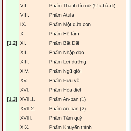
VII.
Phẩm Thanh tín nữ (Ưu-bà-di)
VIII.
Phẩm Atula
IX.
Phẩm Một
đứa con
X.
Phẩm Hộ tâm
[
1.2
]
XI.
Phẩm Bất
Đ
ãi
XII.
Phẩm Nhập
đạo
XIII.
Phẩm Lợi dưỡng
XIV.
Phẩm Ngũ giới
XV.
Phẩm Hữu vô
XVI.
Phẩm Hỏa diệt
[
1.3
]
XVII.1.
Phẩm An-ban (1)
XVII.2.
Phẩm An-ban (2)
XVIII.
Phẩm Tàm quý
XIX.
Phẩm Khuyến thỉnh