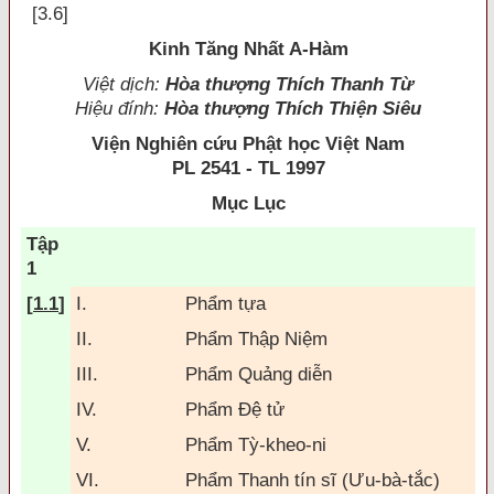
[3.6]
Kinh Tăng Nhất A-Hàm
Việt dịch:
Hòa thượng Thích Thanh Từ
Hiệu đính:
Hòa thượng Thích Thiện Siêu
Viện Nghiên cứu Phật học Việt Nam
PL 2541 - TL 1997
Mục Lục
Tập
1
[
1.1
]
I.
Phẩm tựa
II.
Phẩm Thập Niệm
III.
Phẩm Quảng diễn
IV.
Phẩm Ðệ tử
V.
Phẩm Tỳ-kheo-ni
VI.
Phẩm Thanh tín sĩ (Ưu-bà-tắc)