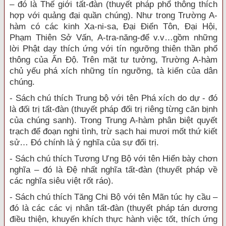
– đó là Thế giới tất-đàn (thuyết pháp phổ thông thích
hợp với quảng đại quần chúng). Như trong Trường A-
hàm có các kinh Xa-ni-sa, Đại Điển Tôn, Đại Hội,
Phạm Thiên Sở Vấn, A-tra-năng-để v.v…gồm những
lời Phật dạy thích ứng với tín ngưỡng thiên thần phổ
thông của Ấn Độ. Trên mặt tư tưởng, Trường A-hàm
chủ yếu phá xích những tín ngưỡng, tà kiến của dân
chúng.
- Sách chú thích Trung bộ với tên Phá xích do dự - đó
là đối trị tất-đàn (thuyết pháp đối trị riêng từng căn bịnh
của chúng sanh). Trong Trung A-hàm phân biệt quyết
trạch để đoạn nghi tình, trừ sạch hai mươi mốt thứ kiết
sử… Đó chính là ý nghĩa của sự đối trị.
- Sách chú thích Tương Ưng Bộ với tên Hiển bày chơn
nghĩa – đó là Đệ nhất nghĩa tất-đàn (thuyết pháp về
các nghĩa siêu việt rốt ráo).
- Sách chú thích Tăng Chi Bộ với tên Mãn túc hy cầu –
đó là các các vị nhân tất-đàn (thuyết pháp tán dương
điều thiện, khuyến khích thực hành việc tốt, thích ứng