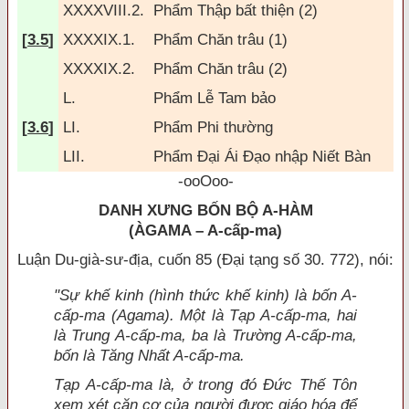
XXXXVIII.2.
Phẩm Thập bất thiện (2)
[
3.5
]
XXXXIX.1.
Phẩm Ch
ăn trâu (1)
XXXXIX.2.
Phẩm Ch
ăn trâu (2)
L.
Phẩm Lễ Tam bảo
[
3.6
]
LI.
Phẩm Phi thường
LII.
Phẩm
Đại Ái Đạo
nhập Niết Bàn
-ooOoo-
DANH XƯNG BỐN BỘ A-HÀM
(ÀGAMA – A-cấp-ma)
Luận Du-già-sư-địa, cuốn 85 (Đại tạng số 30. 772), nói:
"Sự khế kinh (hình thức khế kinh) là bốn A-
cấp-ma (Agama). Một là Tạp A-cấp-ma, hai
là Trung A-cấp-ma, ba là Trường A-cấp-ma,
bốn là Tăng Nhất A-cấp-ma.
Tạp A-cấp-ma là, ở trong đó Đức Thế Tôn
xem xét căn cơ của người được giáo hóa để