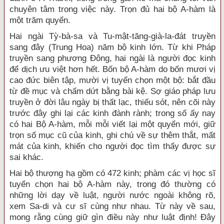
chuyên tâm trong việc này. Trọn đủ hai bộ A-hàm là
một trăm quyển.
Hai ngài Tỳ-bà-sa và Tu-mật-tăng-già-la-đát truyền
sang đây (Trung Hoa) năm bộ kinh lớn. Từ khi Pháp
truyền sang phương Đông, hai ngài là người đọc kinh
để dịch ưu việt hơn hết. Bốn bộ A-hàm do bốn mươi vị
cao đức biên tập, mười vị tuyển chọn một bộ: bắt đầu
từ đề mục và chấm dứt bằng bài kệ. Sợ giáo pháp lưu
truyền ở đời lâu ngày bị thất lạc, thiếu sót, nên cõi này
trước đây ghi lại các kinh đành rành; trong số ấy nay
có hai Bộ A-hàm, mỗi mỗi viết lại một quyển mới, giữ
trọn số mục cũ của kinh, ghi chú về sự thêm thắt, mất
mát của kinh, khiến cho người đọc tìm thấy được sự
sai khác.
Hai bộ thượng hạ gồm có 472 kinh; phàm các vị học sĩ
tuyển chọn hai bộ A-hàm này, trong đó thường có
những lời dạy về luật, người nước ngoài không rõ,
xem Sa-di và cư sĩ cùng như nhau. Từ này về sau,
mong rằng cùng giữ gìn điều này như luật định! Đây