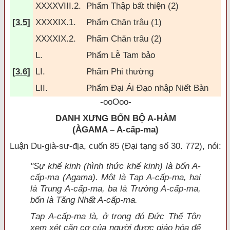
XXXXVIII.2.
Phẩm Thập bất thiện (2)
[
3.5
]
XXXXIX.1.
Phẩm Ch
ăn trâu (1)
XXXXIX.2.
Phẩm Ch
ăn trâu (2)
L.
Phẩm Lễ Tam bảo
[
3.6
]
LI.
Phẩm Phi thường
LII.
Phẩm
Đại Ái Đạo
nhập Niết Bàn
-ooOoo-
DANH XƯNG BỐN BỘ A-HÀM
(ÀGAMA – A-cấp-ma)
Luận Du-già-sư-địa, cuốn 85 (Đại tạng số 30. 772), nói:
"Sự khế kinh (hình thức khế kinh) là bốn A-
cấp-ma (Agama). Một là Tạp A-cấp-ma, hai
là Trung A-cấp-ma, ba là Trường A-cấp-ma,
bốn là Tăng Nhất A-cấp-ma.
Tạp A-cấp-ma là, ở trong đó Đức Thế Tôn
xem xét căn cơ của người được giáo hóa để