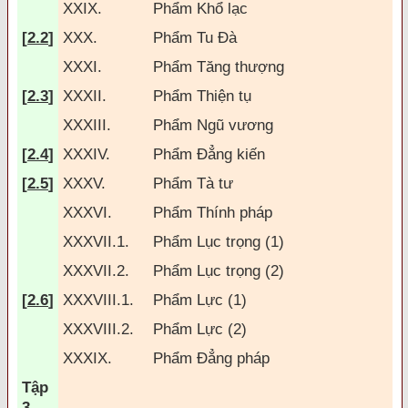
XXIX.
Phẩm Khổ lạc
[
2.2
]
XXX.
Phẩm Tu Ðà
XXXI.
Phẩm T
ăng
thượng
[
2.3
]
XXXII.
Phẩm Thiện tụ
XXXIII.
Phẩm Ngũ vương
[
2.4
]
XXXIV.
Phẩm
Đ
ẳng kiến
[
2.5
]
XXXV.
Phẩm Tà tư
XXXVI.
Phẩm Thính pháp
XXXVII.1.
Phẩm Lục trọng (1)
XXXVII.2.
Phẩm Lục trọng (2)
[
2.6
]
XXXVIII.1.
Phẩm Lực (1)
XXXVIII.2.
Phẩm Lực (2)
XXXIX.
Phẩm
Đ
ẳng pháp
Tập
3