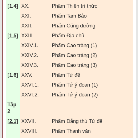
[
1.4
]
XX.
Phẩm Thiện tri thức
XXI.
Phẩm Tam Bảo
XXII.
Phẩm Cúng dường
[
1.5
]
XXIII.
Phẩm Ðịa chủ
XXIV.1.
Phẩm Cao tràng (1)
XXIV.2.
Phẩm Cao tràng (2)
XXIV.3.
Phẩm Cao tràng (3)
[
1.6
]
XXV.
Phẩm Tứ
đế
XXVI.1.
Phẩm Tứ ý
đoạn (1)
XXVI.2.
Phẩm Tứ ý
đoạn (2)
Tập
2
[
2.1
]
XXVII.
Phẩm
Đẳng thú
Tứ
đế
XXVIII.
Phẩm Thanh v
ăn