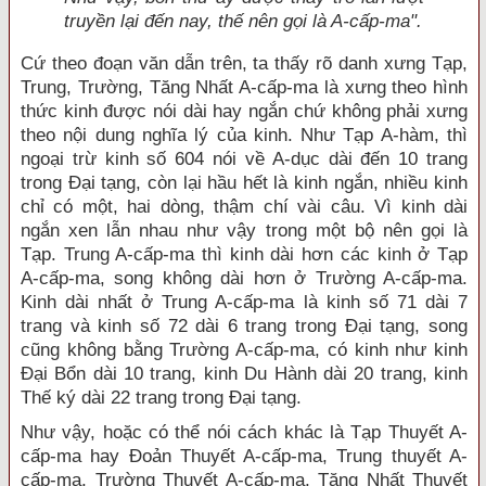
truyền lại đến nay, thế nên gọi là A-cấp-ma".
Cứ theo đoạn văn dẫn trên, ta thấy rõ danh xưng Tạp,
Trung, Trường, Tăng Nhất A-cấp-ma là xưng theo hình
thức kinh được nói dài hay ngắn chứ không phải xưng
theo nội dung nghĩa lý của kinh. Như Tạp A-hàm, thì
ngoại trừ kinh số 604 nói về A-dục dài đến 10 trang
trong Đại tạng, còn lại hầu hết là kinh ngắn, nhiều kinh
chỉ có một, hai dòng, thậm chí vài câu. Vì kinh dài
ngắn xen lẫn nhau như vậy trong một bộ nên gọi là
Tạp. Trung A-cấp-ma thì kinh dài hơn các kinh ở Tạp
A-cấp-ma, song không dài hơn ở Trường A-cấp-ma.
Kinh dài nhất ở Trung A-cấp-ma là kinh số 71 dài 7
trang và kinh số 72 dài 6 trang trong Đại tạng, song
cũng không bằng Trường A-cấp-ma, có kinh như kinh
Đại Bổn dài 10 trang, kinh Du Hành dài 20 trang, kinh
Thế ký dài 22 trang trong Đại tạng.
Như vậy, hoặc có thể nói cách khác là Tạp Thuyết A-
cấp-ma hay Đoản Thuyết A-cấp-ma, Trung thuyết A-
cấp-ma, Trường Thuyết A-cấp-ma, Tăng Nhất Thuyết