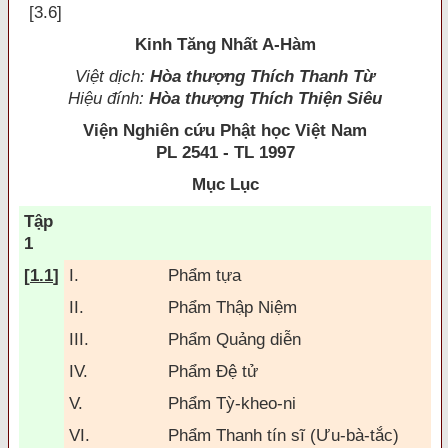
[3.6]
Kinh Tăng Nhất A-Hàm
Việt dịch:
Hòa thượng Thích Thanh Từ
Hiệu đính:
Hòa thượng Thích Thiện Siêu
Viện Nghiên cứu Phật học Việt Nam
PL 2541 - TL 1997
Mục Lục
Tập
1
[
1.1
]
I.
Phẩm tựa
II.
Phẩm Thập Niệm
III.
Phẩm Quảng diễn
IV.
Phẩm Ðệ tử
V.
Phẩm Tỳ-kheo-ni
VI.
Phẩm Thanh tín sĩ (Ưu-bà-tắc)