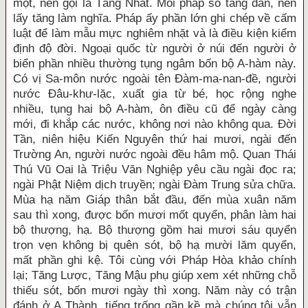
một, nên gọi là Tăng Nhất. Mỗi pháp số tăng dần, nên
lấy tăng làm nghĩa. Pháp ấy phần lớn ghi chép về cấm
luật để làm mẫu mực nghiêm nhặt và là điều kiện kiểm
định độ đời. Ngoại quốc từ người ở núi đến người ở
biển phần nhiều thường tụng ngâm bốn bộ A-hàm này.
Có vị Sa-môn nước ngoài tên Đàm-ma-nan-đề, người
nước Đâu-khư-lặc, xuất gia từ bé, học rộng nghe
nhiều, tụng hai bộ A-hàm, ôn điều cũ để ngày càng
mới, đi khắp các nước, không nơi nào không qua. Đời
Tần, niên hiệu Kiến Nguyên thứ hai mươi, ngài đến
Trường An, người nước ngoài đều hâm mộ. Quan Thái
Thú Vũ Oai là Triệu Văn Nghiệp yêu cầu ngài đọc ra;
ngài Phật Niệm dịch truyền; ngài Đàm Trung sửa chữa.
Mùa hạ năm Giáp thân bắt đầu, đến mùa xuân năm
sau thì xong, được bốn mươi mốt quyển, phân làm hai
bộ thượng, hạ. Bộ thượng gồm hai mươi sáu quyển
trọn vẹn không bị quên sót, bộ hạ mười lăm quyển,
mất phần ghi kệ. Tôi cùng với Pháp Hòa khảo chính
lại; Tăng Lược, Tăng Mậu phụ giúp xem xét những chỗ
thiếu sót, bốn mươi ngày thì xong. Năm này có trận
đánh ở A Thành, tiếng trống gần kề mà chúng tôi vẫn