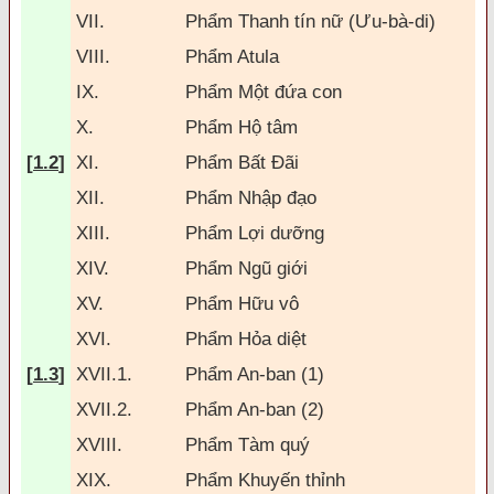
VII.
Phẩm Thanh tín nữ (Ưu-bà-di)
VIII.
Phẩm Atula
IX.
Phẩm Một
đứa con
X.
Phẩm Hộ tâm
[
1.2
]
XI.
Phẩm Bất
Đ
ãi
XII.
Phẩm Nhập
đạo
XIII.
Phẩm Lợi dưỡng
XIV.
Phẩm Ngũ giới
XV.
Phẩm Hữu vô
XVI.
Phẩm Hỏa diệt
[
1.3
]
XVII.1.
Phẩm An-ban (1)
XVII.2.
Phẩm An-ban (2)
XVIII.
Phẩm Tàm quý
XIX.
Phẩm Khuyến thỉnh