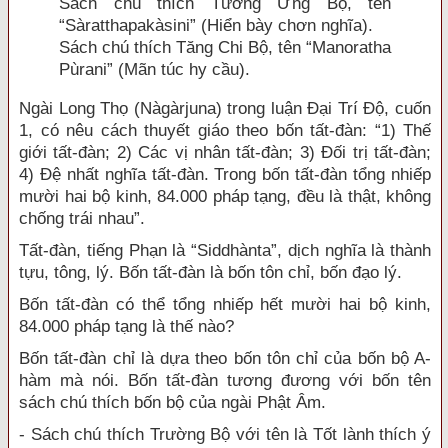
Sách chú thích Tương Ưng Bộ, tên
“Sàratthapakàsini” (Hiển bày chơn nghĩa).
Sách chú thích Tăng Chi Bộ, tên “Manoratha
Pùrani” (Mãn túc hy cầu).
Ngài Long Thọ (Nàgàrjuna) trong luận Đại Trí Độ, cuốn
1, có nêu cách thuyết giáo theo bốn tất-đàn: “1) Thế
giới tất-đàn; 2) Các vị nhân tất-đàn; 3) Đối trị tất-đàn;
4) Đệ nhất nghĩa tất-đàn. Trong bốn tất-đàn tổng nhiếp
mười hai bộ kinh, 84.000 pháp tạng, đều là thật, không
chống trái nhau”.
Tất-đàn, tiếng Phạn là “Siddhànta”, dịch nghĩa là thành
tựu, tông, lý. Bốn tất-đàn là bốn tôn chỉ, bốn đạo lý.
Bốn tất-đàn có thể tổng nhiếp hết mười hai bộ kinh,
84.000 pháp tạng là thế nào?
Bốn tất-đàn chỉ là dựa theo bốn tôn chỉ của bốn bộ A-
hàm mà nói. Bốn tất-đàn tương đương với bốn tên
sách chú thích bốn bộ của ngài Phật Âm.
- Sách chú thích Trường Bộ với tên là Tốt lành thích ý