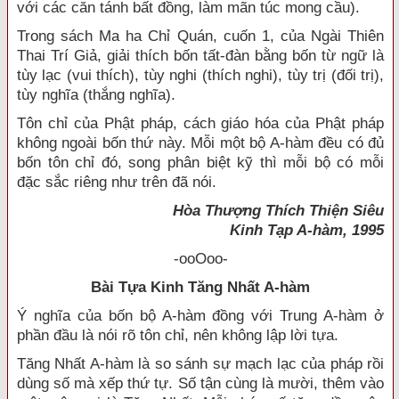
với các căn tánh bất đồng, làm mãn túc mong cầu).
Trong sách Ma ha Chỉ Quán, cuốn 1, của Ngài Thiên
Thai Trí Giả, giải thích bốn tất-đàn bằng bốn từ ngữ là
tùy lạc (vui thích), tùy nghi (thích nghi), tùy trị (đối trị),
tùy nghĩa (thắng nghĩa).
Tôn chỉ của Phật pháp, cách giáo hóa của Phật pháp
không ngoài bốn thứ này. Mỗi một bộ A-hàm đều có đủ
bốn tôn chỉ đó, song phân biệt kỹ thì mỗi bộ có mỗi
đặc sắc riêng như trên đã nói.
Hòa Thượng Thích Thiện Siêu
Kinh Tạp A-hàm, 1995
-ooOoo-
Bài Tựa Kinh Tăng Nhất A-hàm
Ý nghĩa của bốn bộ A-hàm đồng với Trung A-hàm ở
phần đầu là nói rõ tôn chỉ, nên không lập lời tựa.
Tăng Nhất A-hàm là so sánh sự mạch lạc của pháp rồi
dùng số mà xếp thứ tự. Số tận cùng là mười, thêm vào