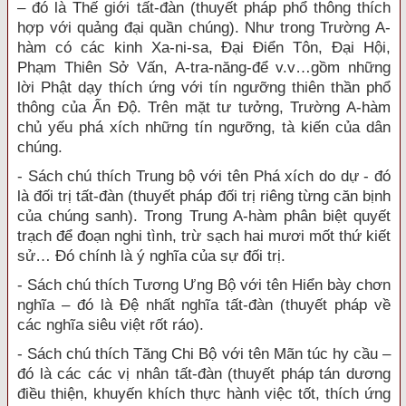
– đó là Thế giới tất-đàn (thuyết pháp phổ thông thích
hợp với quảng đại quần chúng). Như trong Trường A-
hàm có các kinh Xa-ni-sa, Đại Điển Tôn, Đại Hội,
Phạm Thiên Sở Vấn, A-tra-năng-để v.v…gồm những
lời Phật dạy thích ứng với tín ngưỡng thiên thần phổ
thông của Ấn Độ. Trên mặt tư tưởng, Trường A-hàm
chủ yếu phá xích những tín ngưỡng, tà kiến của dân
chúng.
- Sách chú thích Trung bộ với tên Phá xích do dự - đó
là đối trị tất-đàn (thuyết pháp đối trị riêng từng căn bịnh
của chúng sanh). Trong Trung A-hàm phân biệt quyết
trạch để đoạn nghi tình, trừ sạch hai mươi mốt thứ kiết
sử… Đó chính là ý nghĩa của sự đối trị.
- Sách chú thích Tương Ưng Bộ với tên Hiển bày chơn
nghĩa – đó là Đệ nhất nghĩa tất-đàn (thuyết pháp về
các nghĩa siêu việt rốt ráo).
- Sách chú thích Tăng Chi Bộ với tên Mãn túc hy cầu –
đó là các các vị nhân tất-đàn (thuyết pháp tán dương
điều thiện, khuyến khích thực hành việc tốt, thích ứng