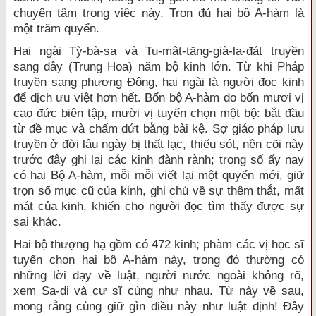
chuyên tâm trong việc này. Trọn đủ hai bộ A-hàm là
một trăm quyển.
Hai ngài Tỳ-bà-sa và Tu-mật-tăng-già-la-đát truyền
sang đây (Trung Hoa) năm bộ kinh lớn. Từ khi Pháp
truyền sang phương Đông, hai ngài là người đọc kinh
để dịch ưu việt hơn hết. Bốn bộ A-hàm do bốn mươi vị
cao đức biên tập, mười vị tuyển chọn một bộ: bắt đầu
từ đề mục và chấm dứt bằng bài kệ. Sợ giáo pháp lưu
truyền ở đời lâu ngày bị thất lạc, thiếu sót, nên cõi này
trước đây ghi lại các kinh đành rành; trong số ấy nay
có hai Bộ A-hàm, mỗi mỗi viết lại một quyển mới, giữ
trọn số mục cũ của kinh, ghi chú về sự thêm thắt, mất
mát của kinh, khiến cho người đọc tìm thấy được sự
sai khác.
Hai bộ thượng hạ gồm có 472 kinh; phàm các vị học sĩ
tuyển chọn hai bộ A-hàm này, trong đó thường có
những lời dạy về luật, người nước ngoài không rõ,
xem Sa-di và cư sĩ cùng như nhau. Từ này về sau,
mong rằng cùng giữ gìn điều này như luật định! Đây