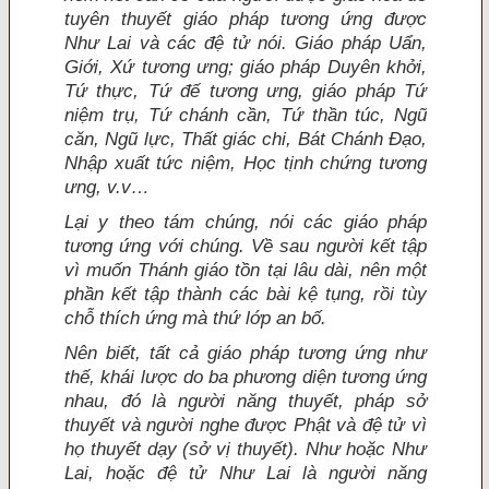
tuyên thuyết giáo pháp tương ứng được
Như Lai và các đệ tử nói. Giáo pháp Uẩn,
Giới, Xứ tương ưng; giáo pháp Duyên khởi,
Tứ thực, Tứ đế tương ưng, giáo pháp Tứ
niệm trụ, Tứ chánh cần, Tứ thần túc, Ngũ
căn, Ngũ lực, Thất giác chi, Bát Chánh Đạo,
Nhập xuất tức niệm, Học tịnh chứng tương
ưng, v.v…
Lại y theo tám chúng, nói các giáo pháp
tương ứng với chúng. Về sau người kết tập
vì muốn Thánh giáo tồn tại lâu dài, nên một
phần kết tập thành các bài kệ tụng, rồi tùy
chỗ thích ứng mà thứ lớp an bố.
Nên biết, tất cả giáo pháp tương ứng như
thế, khái lược do ba phương diện tương ứng
nhau, đó là người năng thuyết, pháp sở
thuyết và người nghe được Phật và đệ tử vì
họ thuyết dạy (sở vị thuyết). Như hoặc Như
Lai, hoặc đệ tử Như Lai là người năng