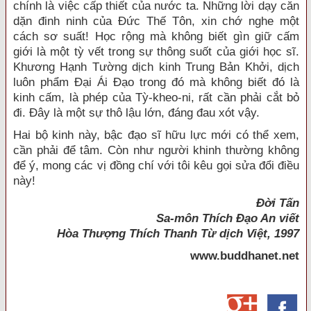
chính là việc cấp thiết của nước ta. Những lời dạy căn
dặn đinh ninh của Đức Thế Tôn, xin chớ nghe một
cách sơ suất! Học rộng mà không biết gìn giữ cấm
giới là một tỳ vết trong sự thông suốt của giới học sĩ.
Khương Hạnh Tường dịch kinh Trung Bản Khởi, dịch
luôn phẩm Đại Ái Đạo trong đó mà không biết đó là
kinh cấm, là phép của Tỳ-kheo-ni, rất cần phải cắt bỏ
đi. Đây là một sự thô lậu lớn, đáng đau xót vậy.
Hai bộ kinh này, bậc đạo sĩ hữu lực mới có thể xem,
cần phải để tâm. Còn như người khinh thường không
để ý, mong các vị đồng chí với tôi kêu gọi sửa đổi điều
này!
Đời Tấn
Sa-môn Thích Đạo An viết
Hòa Thượng Thích Thanh Từ dịch Việt, 1997
www.buddhanet.net