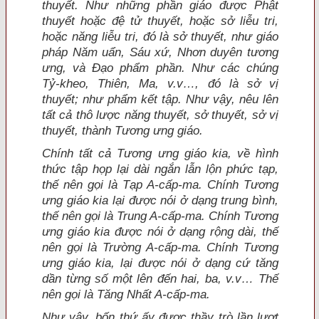
thuyết. Như những phần giáo được Phật
thuyết hoặc đệ tử thuyết, hoặc sở liễu tri,
hoặc năng liễu tri, đó là sở thuyết, như giáo
pháp Năm uẩn, Sáu xứ, Nhơn duyên tương
ưng, và Đạo phẩm phần. Như các chúng
Tỷ-kheo, Thiên, Ma, v.v…, đó là sở vị
thuyết; như phẩm kết tập. Như vậy, nêu lên
tất cả thô lược năng thuyết, sở thuyết, sở vị
thuyết, thành Tương ưng giáo.
Chính tất cả Tương ưng giáo kia, về hình
thức tập họp lại dài ngắn lẫn lộn phức tạp,
thế nên gọi là Tạp A-cấp-ma. Chính Tương
ưng giáo kia lại được nói ở dạng trung bình,
thế nên gọi là Trung A-cấp-ma. Chính Tương
ưng giáo kia được nói ở dạng rộng dài, thế
nên gọi là Trường A-cấp-ma. Chính Tương
ưng giáo kia, lại được nói ở dạng cứ tăng
dần từng số một lên đến hai, ba, v.v… Thế
nên gọi là Tăng Nhất A-cấp-ma.
Như vậy, bốn thứ ấy được thầy trò lần lượt