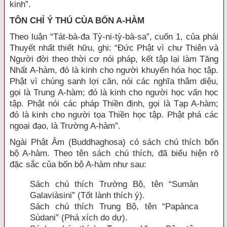
kinh”.
TÔN CHỈ Ý THÚ CỦA BỐN A-HÀM
Theo luận “Tát-bà-đa Tỳ-ni-tỳ-bà-sa”, cuốn 1, của phái
Thuyết nhất thiết hữu, ghi: “Đức Phật vì chư Thiên và
Người đời theo thời cơ nói pháp, kết tập lại làm Tăng
Nhất A-hàm, đó là kinh cho người khuyến hóa học tập.
Phật vì chúng sanh lợi căn, nói các nghĩa thâm diệu,
gọi là Trung A-hàm; đó là kinh cho người học vấn học
tập. Phật nói các pháp Thiền định, gọi là Tạp A-hàm;
đó là kinh cho người tọa Thiền học tập. Phật phá các
ngoại đạo, là Trường A-hàm”.
Ngài Phật Âm (Buddhaghosa) có sách chú thích bốn
bộ A-hàm. Theo tên sách chú thích, đã biểu hiện rõ
đặc sắc của bốn bộ A-hàm như sau:
Sách chú thích Trường Bộ, tên “Sumàn
Galaviàsini” (Tốt lành thích ý).
Sách chú thích Trung Bộ, tên “Papànca
Sùdani” (Phá xích do dự).