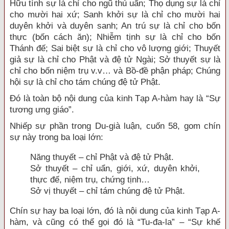
Hữu tình sự là chỉ cho ngũ thủ uẩn; Thọ dụng sự là chỉ
cho mười hai xứ; Sanh khởi sự là chỉ cho mười hai
duyên khởi và duyên sanh; An trú sự là chỉ cho bốn
thực (bốn cách ăn); Nhiễm tịnh sự là chỉ cho bốn
Thánh đế; Sai biệt sự là chỉ cho vô lượng giới; Thuyết
giả sự là chỉ cho Phật và đệ tử Ngài; Sở thuyết sự là
chỉ cho bốn niệm trụ v.v… và Bồ-đề phận pháp; Chúng
hội sự là chỉ cho tám chúng đệ tử Phật.
Đó là toàn bộ nội dung của kinh Tạp A-hàm hay là “Sự
tương ưng giáo”.
Nhiếp sự phần trong Du-già luận, cuốn 58, gom chín
sự này trong ba loại lớn:
Năng thuyết – chỉ Phật và đệ tử Phật.
Sở thuyết – chỉ uẩn, giới, xứ, duyên khởi,
thực đế, niệm trụ, chứng tịnh…
Sở vị thuyết – chỉ tám chúng đệ tử Phật.
Chín sự hay ba loại lớn, đó là nội dung của kinh Tạp A-
hàm, và cũng có thể gọi đó là “Tu-đa-la” – “Sự khế