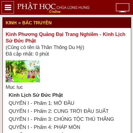
»
KINH
BẮC TRUYỀN
Kinh Phương Quảng Đại Trang Nghiêm - Kinh Lịch
Sử Đức Phật
(Cũng có tên là Thần Thông Du Hý)
Đã cập nhật: 0 phút
Mục lục
Kinh Lịch Sử Đức Phật
QUYỂN I - Phẩm 1: MỞ ĐẦU
QUYỂN I - Phẩm 2: CUNG TRỜI ĐÂU SUẤT
QUYỂN I - Phẩm 3: CHỦNG TỘC THÙ THẮNG
QUYỂN I - Phẩm 4: PHÁP MÔN