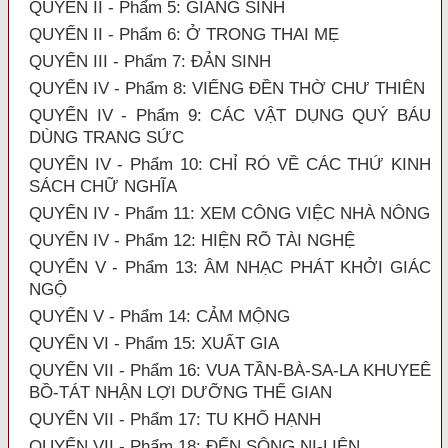
QUYỂN II - Phẩm 5: GIÁNG SINH
QUYỂN II - Phẩm 6: Ở TRONG THAI MẸ
QUYỂN III - Phẩm 7: ĐẢN SINH
QUYỂN IV - Phẩm 8: VIẾNG ĐỀN THỜ CHƯ THIÊN
QUYỂN IV - Phẩm 9: CÁC VẬT DỤNG QUÝ BÁU
DÙNG TRANG SỨC
QUYỂN IV - Phẩm 10: CHỈ RÓ VỀ CÁC THỨ KINH
SÁCH CHỮ NGHĨA
QUYỂN IV - Phẩm 11: XEM CÔNG VIỆC NHÀ NÔNG
QUYỂN IV - Phẩm 12: HIỆN RÕ TÀI NGHỆ
QUYỂN V - Phẩm 13: ÂM NHẠC PHÁT KHỞI GIÁC
NGỘ
QUYỂN V - Phẩm 14: CẢM MỘNG
QUYỂN VI - Phẩm 15: XUẤT GIA
QUYỂN VII - Phẩm 16: VUA TẦN-BÀ-SA-LA KHUYEÊ
BỒ-TÁT NHẬN LỢI DƯỠNG THẾ GIAN
QUYỂN VII - Phẩm 17: TU KHỔ HẠNH
QUYỂN VII - Phẩm 18: ĐẾN SÔNG NI-LIÊN