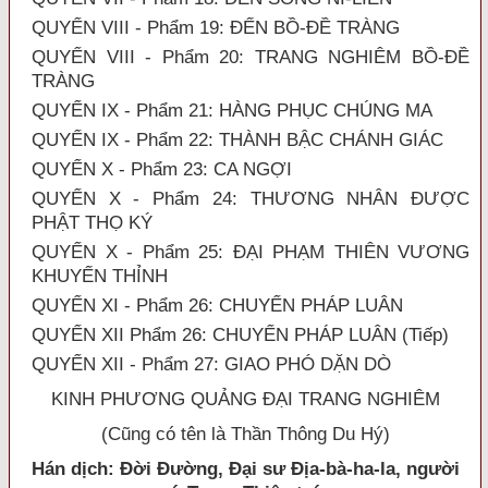
QUYỂN VIII - Phẩm 19: ĐẾN BỒ-ĐỀ TRÀNG
QUYỂN VIII - Phẩm 20: TRANG NGHIÊM BỒ-ĐỀ
TRÀNG
QUYỂN IX - Phẩm 21: HÀNG PHỤC CHÚNG MA
QUYỂN IX - Phẩm 22: THÀNH BẬC CHÁNH GIÁC
QUYỂN X - Phẩm 23: CA NGỢI
QUYỂN X - Phẩm 24: THƯƠNG NHÂN ĐƯỢC
PHẬT THỌ KÝ
QUYỂN X - Phẩm 25: ĐẠI PHẠM THIÊN VƯƠNG
KHUYẾN THỈNH
QUYỂN XI - Phẩm 26: CHUYỂN PHÁP LUÂN
QUYỂN XII Phẩm 26: CHUYỂN PHÁP LUÂN (Tiếp)
QUYỂN XII - Phẩm 27: GIAO PHÓ DẶN DÒ
KINH PHƯƠNG QUẢNG ĐẠI TRANG NGHIÊM
(Cũng có tên là Thần Thông Du Hý)
Hán dịch:
Đời Đường, Đại sư Địa-b
à
-ha-
l
a, người