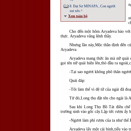
n
8. Đại Sư MINAPA , Con người
xui xẻo ^
Xem toàn bộ
n
c
Cho đến một hôm.Aryadeva báo với t
thực. Aryadeva vâng lệnh thầy.
Nhưng lần này,Mộc thần định đến cún
Aryadeva.
Aryadeva mang thức ăn mà nữ quái c
gọi tên nữ quái hiện lên,thò đầu ra ngoài,
-Tại sao ngươi không phô thân ngươi 
Quái đáp:
-Tôi làm thế vì đệ tử của ngài đã đoạ
Từ đó,Long thọ đặt tên cho ngài là 
Sau khi Long Thọ Bồ Tát điều chế 
trường sinh vào gốc cây.Lập tức rượu ấy b
-Ngươi làm phí rượu của ta như thế.H
Aryadeva lấy một cái bình,tiểu vào 