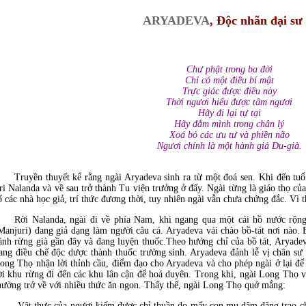
ARYADEVA
,
Ðộc nhãn đại s
Chư phật trong ba đời
Chỉ có một điều bí mật
Trực giác được điều này
Thời ngươi hiểu được tâm ngươi
Hãy đi lại tự tại
Hãy đắm mình trong chân lý
Xoá bỏ các ưu tư và phiền não
Ngươi chính là một hành giả Du-già.
Truyền thuyết kể rằng ngài Aryadeva sinh ra từ một đoá sen. Khi đến tuổi
ri Nalanda và về sau trở thành Tu viện trưởng ở đấy. Ngài từng là giáo thọ c
ố các nhà học giả, trí thức đương thời, tuy nhiên ngài vẫn chưa chứng đắc. Vì
Rời Nalanda, ngài đi về phía Nam, khi ngang qua một cái hồ nước rộ
Manjuri) đang giả dạng làm người câu cá. Aryadeva vái chào bồ-tát nơi nào. 
ánh rừng già gần đây và đang luyện thuốc.Theo hướng chỉ của bồ tát, Aryade
ang điều chế độc dược thành thuốc trường sinh. Aryadeva đảnh lễ vị chân sư
ong Thọ nhận lời thỉnh cầu, điểm đạo cho Aryadeva và cho phép ngài ở lại để 
ời khu rừng đi đến các khu lân cận để hoá duyên. Trong khi, ngài Long Thọ v
hường trở về với nhiều thức ăn ngon. Thấy thế, ngài Long Thọ quở mắng:
-Vật thực của ngươi kiếm được chỉ thuần do mấy con mụ dâm đãng trao cho