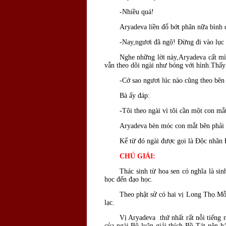
-Nhiều quá!
Aryadeva liền đổ bớt phân nữa bình 
-Nay,ngươi đã ngộ! Ðừng đi vào lục 
Nghe những lời này,Aryadeva cất mì
vẫn theo dõi ngài như bóng với hình.Thấy
-Cớ sao ngươi lúc nào cũng theo bên 
Bà ấy đáp:
-Tôi theo ngài vì tôi cần một con mắt
Aryadeva bèn móc con mắt bên phải t
Kể từ đó ngài được gọi là Ðộc nhãn 
CHÚ GIẢI:
Thác sinh từ hoa sen có nghĩa là sin
học đến đạo học.
Theo phật sử có hai vị Long Thọ.Mỗi
lạc.
Vị Aryadeva thứ nhất rất nỗi tiếng 
của ngài.Bộ luận giải thích Bồ Tát nên h