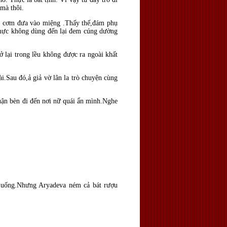
mà thôi.
t cơm đưa vào miệng .Thấy thế,đám phụ
 mực không dùng đến lại đem cúng dường
 lại trong lều không được ra ngoài khất
.Sau đó,ả giả vờ lân la trò chuyện cùng
uận bèn đi đến nơi nữ quái ẩn mình.Nghe
a uống.Nhưng Aryadeva ném cả bát rượu