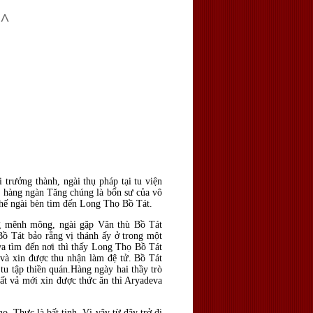
^
ư
 trưởng thành, ngài thụ pháp tại tu viện
ủa hàng ngàn Tăng chúng là bổn sư của vô
 thế ngài bèn tìm đến Long Thọ Bồ Tát.
ng mênh mông, ngài gặp Văn thù Bồ Tát
Bồ Tát bảo rằng vị thánh ấy ở trong một
va tìm đến nơi thì thấy Long Thọ Bồ Tát
 và xin được thu nhận làm đệ tử. Bồ Tát
tu tập thiền quán.Hàng ngày hai thầy trò
ất vả mới xin được thức ăn thì Aryadeva
. Thực là bất tịnh. Vì vậy từ đây trở đi