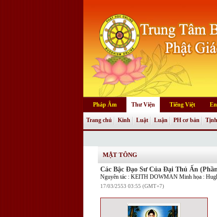
Pháp Âm
Thư Viện
Tiếng Việt
En
Trang chủ
Kinh
Luật
Luận
PH cơ bản
Tịnh
MẬT TÔNG
Các Bậc Đạo Sư Của Đại Thủ Ấn (Phầ
Nguyên tác : KEITH DOWMAN Minh họa : Hugh
17/03/2553 03:55 (GMT+7)