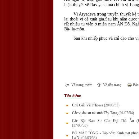
luận thuyết về Rasayana mà chính vị Long
Vị Aryadeva trong truyền thuyết kể 
lại thoái vị để xuất gia.Sau khi nắm đư
rất nhiều tu viện ở miền nam ẤN Ðộ. Ngài
Bà- la-môn.
Sau khi nhiếp phục và chỉ đạo cho vị
Về trang trước
Về đầu trang
Bản 
Tiêu điểm:
Chú Giải Về P’howa
(29/03/55)
Các vị đại sư tái sinh Tây Tạng
(01/07/54)
Các Bậc Đạo Sư Của Đại Thủ Ấn (P
(17/03/53)
BỘ MẬT TÔNG - Tập bốn: Kinh mạt pháp 
La Ni
(04/03/53)