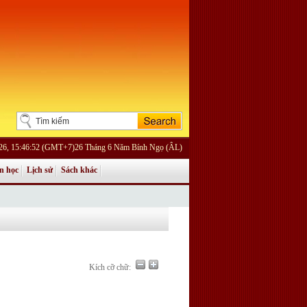
026, 15:46:52 (GMT+7)26 Tháng 6 Năm Bính Ngọ (ÂL)
n học
Lịch sử
Sách khác
Kích cỡ chữ: