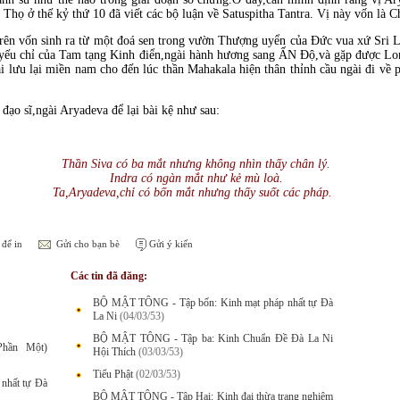
 Thọ ở thế kỷ thứ 10 đã viết các bộ luận về Satuspitha Tantra. Vị này vốn là
trên vốn sinh ra từ một đoá sen trong vườn Thượng uyển của Ðức vua xứ Sri L
ợc yếu chỉ của Tam tạng Kinh điển,ngài hành hương sang ẤN Ðộ,và gặp được 
 lưu lại miền nam cho đến lúc thần Mahakala hiện thân thỉnh cầu ngài đi về 
 đạo sĩ,ngài Aryadeva để lại bài kệ như sau:
Thần Siva có ba mắt nhưng không nhìn thấy chân lý.
Indra có ngàn mắt như kẻ mù loà.
Ta,Aryadeva,chỉ có bốn mắt nhưng thấy suốt các pháp.
để in
Gửi cho bạn bè
Gửi ý kiến
Các tin đã đăng:
BỘ MẬT TÔNG - Tập bốn: Kinh mạt pháp nhất tự Đà
La Ni
(04/03/53)
BỘ MẬT TÔNG - Tập ba: Kinh Chuẩn Đề Đà La Ni
hần Một)
Hội Thích
(03/03/53)
Tiểu Phật
(02/03/53)
nhất tự Đà
BỘ MẬT TÔNG - Tập Hai: Kinh đại thừa trang nghiêm