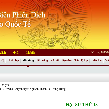
Thứ Bảy, 8/8/2
glish
中文
Mobile
 độ
Thiền học
Mật tông
Đời sống - Xã hội
Đạo đức - Tâm lý học
Triết học
Vă
n Một)
 B.Downs Chuyển ngữ: Nguyên Thạnh Lê Trung Hưng
ÐẠI
SƯ THỨ 18