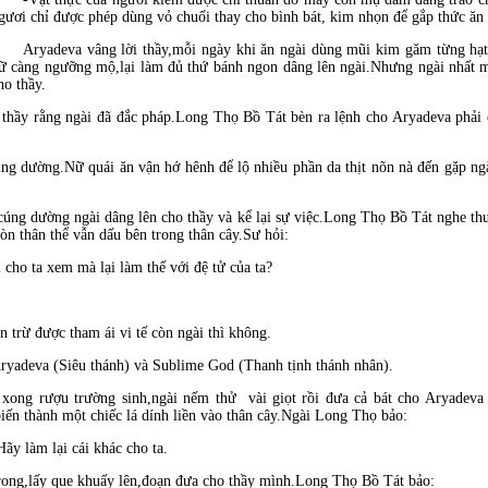
gươi chỉ được phép dùng vỏ chuối thay cho bình bát, kim nhọn để gắp thức ăn 
Aryadeva vâng lời thầy,mỗi ngày khi ăn ngài dùng mũi kim găm từng hạ
ữ càng ngưỡng mộ,lại làm đủ thứ bánh ngon dâng lên ngài.Nhưng ngài nhất
ho thầy.
hầy rằng ngài đã đắc pháp.Long Thọ Bồ Tát bèn ra lệnh cho Aryadeva phải ở
g dường.Nữ quái ăn vận hớ hênh để lộ nhiều phần da thịt nõn nà đến gặp ngài
úng dường ngài dâng lên cho thầy và kể lại sự việc.Long Thọ Bồ Tát nghe th
còn thân thể vẫn dấu bên trong thân cây.Sư hỏi:
cho ta xem mà lại làm thế với đệ tử của ta?
n trừ được tham ái vi tế còn ngài thì không.
Aryadeva (Siêu thánh) và Sublime God (Thanh tịnh thánh nhân).
xong rượu trường sinh,ngài nếm thử vài giọt rồi đưa cả bát cho Aryadev
iến thành một chiếc lá dính liền vào thân cây.Ngài Long Thọ bảo:
ãy làm lại cái khác cho ta.
trong,lấy que khuấy lên,đoạn đưa cho thầy mình.Long Thọ Bồ Tát bảo: