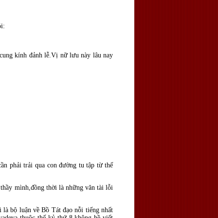
i:
cung kính đảnh lễ.Vị nữ lưu này lâu nay
ần phải trải qua con đường tu tập từ thế
thầy mình,đồng thời là những văn tài lỗi
là bộ luận về Bồ Tát đạo nỗi tiếng nhất
yadeva thuộc thế kỷ thứ 8 không hề viết