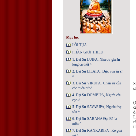
Mục lục
LỜI TỰA
PHẦN GIỚI THIỆU
1. Đại Sư LUIPA, Nhà du-già ăn
lòng cá thối ^
2. Đại Sư LILAPA , Ðức vua ẩn sĩ
^
3. Đại Sư VIRUPA , Chân sư của
S
các thiên nữ ^
s
4. Đại Sư DOMBIPA, Người cỡi
cọp ^
(
5. Đại Sư SAVARIPA, Người thợ
c
săn ^
đ
L
6. Đại Sư SARAHA Ðại Bà-la-
r
môn ^
t
7. Đại Sư KANKARIPA , Kẻ goá
vợ ^