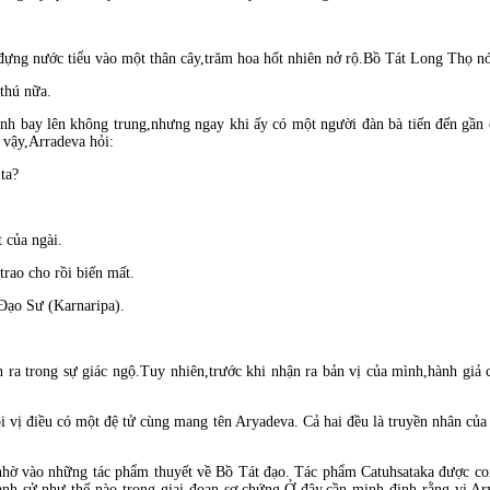
đựng nước tiểu vào một thân cây,trăm hoa hốt nhiên nở rộ.Bồ Tát Long Thọ nó
thú nữa.
nh bay lên không trung,nhưng ngay khi ấy có một người đàn bà tiến đến gần 
 vậy,Arradeva hỏi:
ta?
 của ngài.
rao cho rồi biến mất.
Ðạo Sư (Karnaripa).
h ra trong sự giác ngộ.Tuy nhiên,trước khi nhận ra bản vị của mình,hành giả c
 vị điều có một đệ tử cùng mang tên Aryadeva. Cả hai đều là truyền nhân của 
nhờ vào những tác phẩm thuyết về Bồ Tát đạo. Tác phẩm Catuhsataka được coi 
ành sử như thế nào trong giai đoạn sơ chứng.Ở đây,cần minh định rằng vị Ar