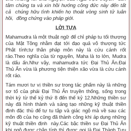
tâm chúng ta và xin hồi hướng công đức này đến tất
cả chúng hữu tình khiến họ thoát vòng sinh tử luân
hồi, đồng chứng vào pháp giới.
LỜI TỰA
Mahamudra là một thuật ngữ để chỉ pháp tu tối thượng
của Mật Tông nhằm đạt tới đạo quả vô thượng tức
Phật tính;tự thân pháp môn này là cứu cánh rốt
ráo.Theo nghĩa của từ nguyên, Maha là to lớn, Mudra
là dấu ấn.Như vậy, mahamudra tức Ðại Thủ Ấn.Ðại
Thủ Ấn vừa là phương tiện thiện xão vừa là cứu cánh
rốt ráo.
Tám mươi tư vị thiền sư trong tác phẩm này là những
sơ tổ của phái Ðại Thủ Ấn truyền thống, sống trong
thời kỳ từ thế kỷ thứ 8 đến thế kỷ 12.Những thiền sư
này đã hình thành và sáng tạo những kỹ thuật thiền
định đặc thù để tự tu tập và giác ngộ mà về sau các
môn đồ của họ cũng đã thành công khi áp dụng những
kỹ thuật thiền định này.Các bậc thiền sư Ðại Thủ Ấn
khi ngộ được chân tính thì được gọi là Ðại Thành Tựu