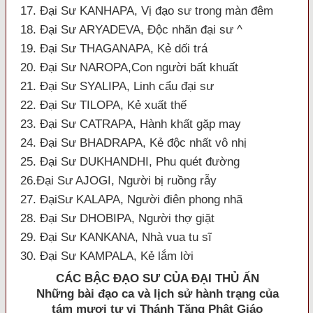
17. Đại Sư KANHAPA, Vị đạo sư trong màn đêm
18. Đại Sư ARYADEVA, Ðộc nhãn đại sư ^
19. Đại Sư THAGANAPA, Kẻ dối trá
20. Đại Sư NAROPA,Con người bất khuất
21. Đại Sư SYALIPA, Linh cẩu đại sư
22. Đại Sư TILOPA, Kẻ xuất thế
23. Đại Sư CATRAPA, Hành khất gặp may
24. Đại Sư BHADRAPA, Kẻ độc nhất vô nhị
25. Đại Sư DUKHANDHI, Phu quét đường
26.Đại Sư AJOGI, Người bị ruồng rẫy
27. ĐạiSư KALAPA, Người điên phong nhã
28. Đại Sư DHOBIPA, Người thợ giặt
29. Đại Sư KANKANA, Nhà vua tu sĩ
30. Đại Sư KAMPALA, Kẻ lắm lời
CÁC BẬC
ÐẠO SƯ CỦA ÐẠI THỦ ẤN
Những bài đạo ca và lịch sử hành trạng của
tám mươi tư vị Thánh Tăng Phật Giáo