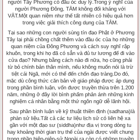
người Tây Phương có đầu óc duy lý.Trong ý nghĩ của
người Phương Ðông, TÂM không đối kháng với
VẬT.Một quan niệm như thế tất nhiên có hiệu quả hơn
trong việc giải thích công dụng của TÂM.
Tại sao những con người sùng tín đạo Phật ở Phương
Tây lại phải chồng chất thêm vào đầu óc của họ những
quan niệm của Ðông Phương và cách suy nghĩ rập
khuôn, trong khi họ đã có sẳn và đủ tư lương để đi vào
cửa đạo? Nhưng bằng cách nào đi nữa, họ cũng phải
từ bỏ chính bản thân mình, nếu không muốn nói là trừ
tiệt cái Ngã, mới có thể đến chốn đạo tràng.Do đó,
mặc dù công thức căn bản về giáo pháp được áp dụng
trong phần bình luận, vốn được truyền thừa trên 1.200
năm, những ở đây lời bình phẩm phản ánh những kinh
nghiệm cá nhân bằng một thứ ngôn ngữ dễ lãnh hội.
Sau phần bình luận về kỹ thuật thiền định (sadhana)là
phàn sử liệu.Tất cả các tư liệu lịch sử có liên hệ xa
gần với một đạo sư (siddha)như địa vị trong dòng tu
hay khoảng thời gian trụ thế của ngài được viết chung
trong phần biên-niên-sử.Ngoài ra còn có những truyền