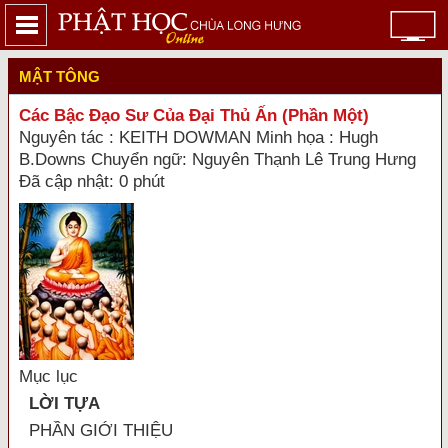
MẬT TÔNG
Các Bậc Đạo Sư Của Đại Thủ Ấn (Phần Một)
Nguyên tác : KEITH DOWMAN Minh họa : Hugh
B.Downs Chuyển ngữ: Nguyên Thạnh Lê Trung Hưng
Đã cập nhật: 0 phút
Mục lục
LỜI TỰA
PHẦN GIỚI THIỆU