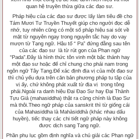
quan hệ truyền thừa giữa các đạo sư.
Pháp hiệu của các đạo sư được lấy làm tiêu đề cho
Tám Mươi Tư Truyền Thuyết giúp cho người đọc dễ
nhớ, tuy nhiên cũng có một số pháp hiệu sai sót về
mặt từ nguyên ngay trong nguyên tắc hay do vay
mượn từ Tạng ngữ. Hậu tố “ Pa” đứng đằng sau tên
của các đạo sư là từ rút gọn của Phạn ngữ
“Pada”.Ðây là hình thức tôn vinh một bậc thánh hay
một đạo sư hoặc để chỉ chung cho phái nam trong
ngôn ngữ Tây Tạng.Ðể xác định địa vị của một đạo sư
thì chủ yếu dựa trên căn bản phương pháp tu tập của
vị ấy, chứ không phát xuất từ địa vị trong tông
phái.Ngoài ra danh hiệu Ðại Ðạo Sư hay Ðại Thành
Tựu Giả (mahasiddha) thật ra cũng chính là Ðạo Sư
mà thôi.Theo ngữ pháp của sanskrit thì từ giống cái
của Mahasiddha là Mahàsiddhà (khác nhau dấu
huyền), tiếc thay các chi tiết ngữ pháp này không
được dịch sang Tạng ngữ.
Phần phụ lục gồm định nghĩa và chú giải các Phạn ngữ