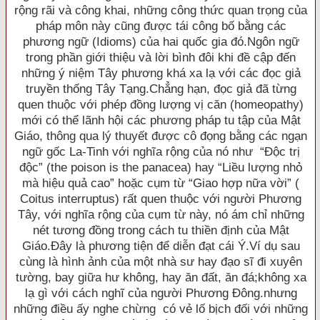
rộng rãi và công khai, những công thức quan trọng của
pháp môn này cũng được tái công bố bằng các
phương ngữ (Idioms) của hai quốc gia đó.Ngôn ngữ
trong phần giới thiệu và lời bình đôi khi đề cập đến
những ý niệm Tây phương khá xa lạ với các đọc giả
truyền thống Tây Tạng.Chẳng hạn, đọc giả đã từng
quen thuộc với phép đồng lượng vị căn (homeopathy)
mới có thể lãnh hội các phương pháp tu tập của Mật
Giáo, thông qua lý thuyết được cô đọng bằng các ngạn
ngữ gốc La-Tinh với nghĩa rộng của nó như “Ðộc trị
độc” (the poison is the panacea) hay “Liều lượng nhỏ
mà hiệu quả cao” hoặc cụm từ “Giao hợp nữa vời” (
Coitus interruptus) rất quen thuộc với người Phương
Tây, với nghĩa rộng của cụm từ này, nó ám chỉ những
nét tương đồng trong cách tu thiền định của Mật
Giáo.Ðây là phương tiện để diễn đạt cái Ý.Ví dụ sau
cùng là hình ảnh của một nhà sư hay đạo sĩ đi xuyên
tường, bay giữa hư không, hay ăn đất, ăn đá;không xa
lạ gì với cách nghĩ của người Phương Ðông.nhưng
những điều ấy nghe chừng có vẻ lố bịch đối với những