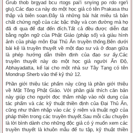
Grub thob brgyad bcu rtogs pai'i snying po rdo rge'i
glu).Các đạo ca này do một học giả có tên Prakasa thu
thập và biên soạn.Ðây là những bài hát miêu tả bản
chất chứng ngộ của các bậc thầy và con đường mà họ
đã đi qua để đạt đến đích.Tất cả đều được diễn đạt
bằng ngôn ngữ của Phật Giáo (pháp số) và giàu hình
ảnh của pháp môn Ðại Thủ Ấn truyền thống.Bên dưới
bài kệ là truyền thuyết về một đạo sư và ở đoạn giữa
là phép hướng dẫn thiền định của đạo sư ấy.Các
truyền thuyết này do một học giả người Ấn Ðộ,
Abhayadatta, kể lại cho một nhà sư Tây Tạng có tên
Mondrup Sherb vào thế kỷ thứ 12.
Phần giới thiệu tác phẩm này cũng là phần giới thiệu
về Mật Tông Phật Giáo. Với phần giải thích căn bản
này giúp cho người đọc thâm nhập vào nội dung của
tác phẩm và các kỹ thuật thiền định của Ðại Thủ Ấn,
cũng như thâm nhập vào các ý niệm và thuật ngữ của
pháp thiền trong các truyền thuyết.Sau mỗi câu chuyện
là lời bình dành cho những độc giả có ý muốn xem các
truyền thuyết là khuôn mẫu để tu tập, kỹ thuật thiền