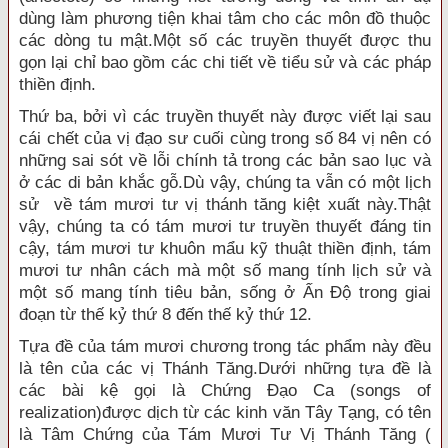
dùng làm phương tiện khai tâm cho các môn đồ thuộc
các dòng tu mật.Một số các truyền thuyết được thu
gọn lại chỉ bao gồm các chi tiết về tiểu sử và các pháp
thiền định.
Thứ ba, bởi vì các truyền thuyết này được viết lại sau
cái chết của vị đạo sư cuối cùng trong số 84 vị nên có
những sai sót về lỗi chính tả trong các bản sao lục và
ở các di bản khắc gỗ.Dù vậy, chúng ta vẫn có một lịch
sử về tám mươi tư vị thánh tăng kiệt xuất này.Thật
vậy, chúng ta có tám mươi tư truyền thuyết đáng tin
cậy, tám mươi tư khuôn mẩu kỹ thuật thiền định, tám
mươi tư nhân cách mà một số mang tính lịch sử và
một số mang tính tiêu bản, sống ở Ấn Ðộ trong giai
đoạn từ thế kỷ thứ 8 đến thế kỷ thứ 12.
Tựa đề của tám mươi chương trong tác phẩm này đều
là tên của các vị Thánh Tăng.Dưới những tựa đề là
các bài kệ gọi là Chứng Ðạo Ca (songs of
realization)được dịch từ các kinh văn Tây Tạng, có tên
là Tâm Chứng của Tám Mươi Tư Vị Thánh Tăng (