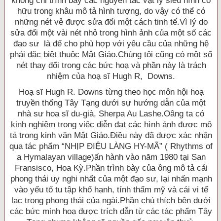
không chỉ trình bày các nguyên tắc vật lý siêu hình cố
hữu trong khâu mô tả hình tượng, do vậy có thể có
những nét vẻ được sửa đổi một cách tinh tế.Vì lý do
sửa đổi một vài nét nhỏ trong hình ảnh của một số các
đạo sư là để cho phù hợp với yêu cầu của những hệ
phái đặc biệt thuộc Mật Giáo.Chúng tôi cũng có một số
nét thay đổi trong các bức hoạ và phần này là trách
nhiệm của hoạ sĩ Hugh R, Downs.
Hoạ sĩ Hugh R. Downs từng theo học môn hội hoạ
truyền thống Tây Tạng dưới sự hướng dẫn của một
nhà sư hoạ sĩ du-già, Sherpa Au Lashe.Oâng ta có
kinh nghiệm trong việc diễn đạt các hình ảnh được mô
tả trong kinh văn Mật Giáo.Ðiều này đã được xác nhận
qua tác phẩm “NHỊP ÐIỆU LÀNG HY-MÃ” ( Rhythms of
a Hymalayan village)ấn hành vào năm 1980 tại San
Fransisco, Hoa Kỳ.Phần trình bày của ông mô tả cái
phong thái uy nghi nhất của một đạo sư, lại nhấn mạnh
vào yếu tố tu tập khổ hạnh, tính thẩm mỹ và cái vi tế
lạc trong phong thái của ngài.Phần chú thích bên dưới
các bức minh hoạ được trích dẫn từ các tác phẩm Tây