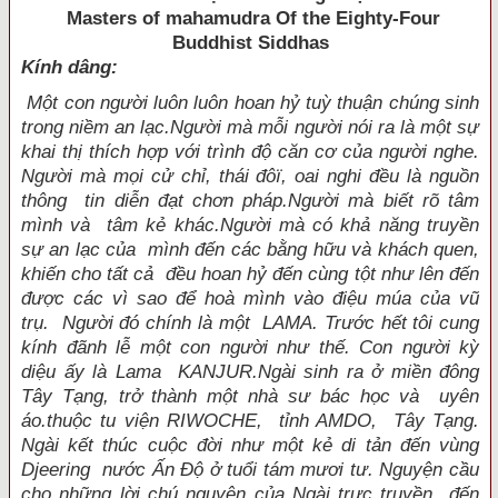
Masters of mahamudra Of the Eighty-Four
Buddhist Siddhas
Kính dâng:
Một con người luôn luôn hoan hỷ tuỳ thuận chúng sinh
trong niềm an lạc.Người mà mỗi người nói ra là một sự
khai thị thích hợp với trình độ căn cơ của người nghe.
Người mà mọi cử chỉ, thái đôï, oai nghi đều là nguồn
thông tin diễn đạt chơn pháp.Người mà biết rõ tâm
mình và tâm kẻ khác.Người mà có khả năng truyền
sự an lạc của mình đến các bằng hữu và khách quen,
khiến cho tất cả đều hoan hỷ đến cùng tột như lên đến
được các vì sao để hoà mình vào điệu múa của vũ
trụ. Người đó chính là một LAMA. Trước hết tôi cung
kính đãnh lễ một con người như thế. Con người kỳ
diệu ấy là Lama KANJUR.Ngài sinh ra ở miền đông
Tây Tạng, trở thành một nhà sư bác học và uyên
áo.thuộc tu viện RIWOCHE, tỉnh AMDO, Tây Tạng.
Ngài kết thúc cuộc đời như một kẻ di tản đến vùng
Djeering nước Ấn Ðộ ở tuổi tám mươi tư. Nguyện cầu
cho những lời chú nguyện của Ngài trực truyền đến