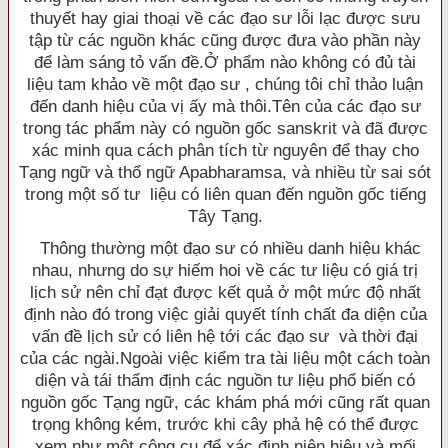
thuyết hay giai thoại về các đạo sư lỗi lạc được sưu
tập từ các nguồn khác cũng được đưa vào phần này
để làm sáng tỏ vấn đề.Ở phẩm nào không có đủ tài
liệu tam khảo về một đạo sư , chúng tôi chỉ thảo luận
đến danh hiệu của vị ấy mà thôi.Tên của các đạo sư
trong tác phẩm này có nguồn gốc sanskrit và đã được
xác minh qua cách phân tích từ nguyên để thay cho
Tạng ngữ và thổ ngữ Apabharamsa, và nhiều từ sai sót
trong một số tư liệu có liên quan đến nguồn gốc tiếng
Tây Tạng.
Thông thường một đạo sư có nhiều danh hiệu khác
nhau, nhưng do sự hiếm hoi về các tư liệu có giá trị
lịch sử nên chỉ đạt được kết quả ở một mức độ nhất
định nào đó trong việc giải quyết tính chất đa diện của
vấn đề lịch sử có liên hệ tới các đạo sư và thời đại
của các ngài.Ngoài việc kiểm tra tài liệu một cách toàn
diện và tái thẩm định các nguồn tư liệu phổ biến có
nguồn gốc Tạng ngữ, các khám phá mới cũng rất quan
trọng không kém, trước khi cây phả hệ có thể được
xem như một công cụ để xác định niên hiệu và mối