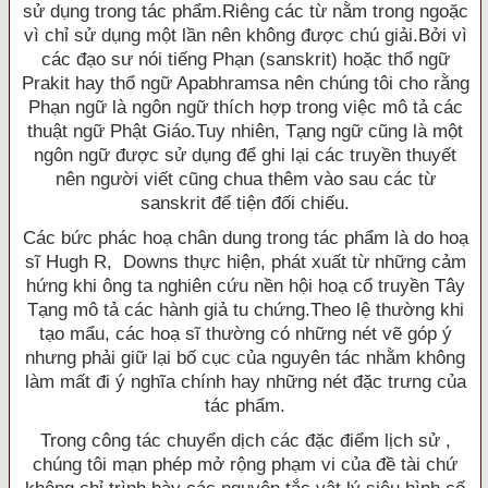
sử dụng trong tác phẩm.Riêng các từ nằm trong ngoặc
vì chỉ sử dụng một lần nên không được chú giải.Bởi vì
các đạo sư nói tiếng Phạn (sanskrit) hoặc thổ ngữ
Prakit hay thổ ngữ Apabhramsa nên chúng tôi cho rằng
Phạn ngữ là ngôn ngữ thích hợp trong việc mô tả các
thuật ngữ Phật Giáo.Tuy nhiên, Tạng ngữ cũng là một
ngôn ngữ được sử dụng để ghi lại các truyền thuyết
nên người viết cũng chua thêm vào sau các từ
sanskrit để tiện đối chiếu.
Các bức phác hoạ chân dung trong tác phẩm là do hoạ
sĩ Hugh R, Downs thực hiện, phát xuất từ những cảm
hứng khi ông ta nghiên cứu nền hội hoạ cổ truyền Tây
Tạng mô tả các hành giả tu chứng.Theo lệ thường khi
tạo mẩu, các hoạ sĩ thường có những nét vẽ góp ý
nhưng phải giữ lại bố cục của nguyên tác nhằm không
làm mất đi ý nghĩa chính hay những nét đặc trưng của
tác phẩm.
Trong công tác chuyển dịch các đặc điểm lịch sử ,
chúng tôi mạn phép mở rộng phạm vi của đề tài chứ