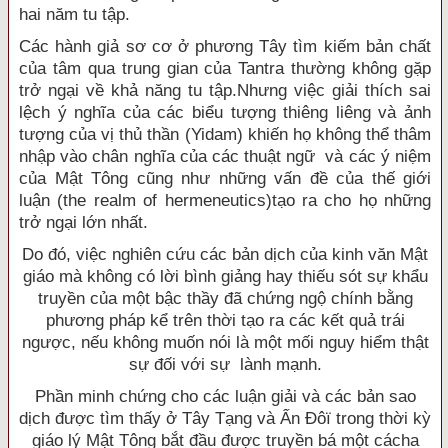
hai năm tu tập.
Các hành giả sơ cơ ở phương Tây tìm kiếm bản chất
của tâm qua trung gian của Tantra thường không gặp
trở ngại về khả năng tu tập.Nhưng việc giải thích sai
lệch ý nghĩa của các biểu tượng thiêng liêng và ảnh
tượng của vị thủ thần (Yidam) khiến họ không thể thâm
nhập vào chân nghĩa của các thuật ngữ và các ý niệm
của Mật Tông cũng như những vấn đề của thế giới
luận (the realm of hermeneutics)tạo ra cho họ những
trở ngại lớn nhất.
Do đó, việc nghiên cứu các bản dịch của kinh văn Mật
giáo mà không có lời bình giảng hay thiếu sót sự khẩu
truyền của một bậc thầy đã chứng ngộ chính bằng
phương pháp kể trên thời tạo ra các kết quả trái
ngược, nếu không muốn nói là một mối nguy hiểm thật
sự đối với sự lành mạnh.
Phần minh chứng cho các luận giải và các bản sao
dịch được tìm thấy ở Tây Tạng và Ấn Ðôï trong thời kỳ
giáo lý Mật Tông bắt đầu được truyền bá một cácha