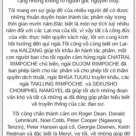
Tạng nhưng không rõ nguồn gốc nguyên thuỷ.
Tôi mang ơn sự giúp đỡ của nhiều người để có được
những thuận duyên hoàn thành tác phẩm này trong
thời gian mười năm.Ðặc biệt là món nợ tích luỷ nhiều
năm đối với các Lạt-ma của tôi, vì vậy tất cả công đức
của việc thực hiện quyển sách này, tôi xin cung kính
hồi hướng đến quí ngài.Tôi cũng vô cùng biết ơn Lạt-
ma KALZANG giúp tôi khâu ấn hành tác phẩm, một
con người ban cho tôi nguồn cảm hứng;ngài CHATRAL
RIMPOCHE chủ biên, ngài DUJOM RIMPOCHE đã
ban phép lành cho tác phẩm và cho phép tôi có thẩm
quyền dịch thuật, ngài BHGA TULKU truyền khẩu, các
ngài TAKLUNG RIMPOCHE và SEKUSHO
CHOMPHEL NAMGYEL đã giúp tôi dịch những đoạn
văn khó và tất cả những ai đã đóng góp phần hiểu biết
về truyền thống của các đạo sư.
Tôi cũng chân thành cảm ơn Roger Dean, Donald
Lehmkuhl, Noel Cobb, Peter Cooper (Ngawong
Tenzin), Peter Hansen quá cố, Georgie Downes, Keith
Redman và đặc biệt là Meryl, vợ tôi, về những giúp đỡ