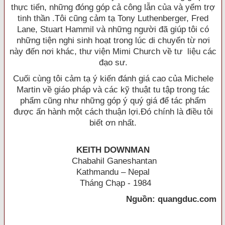
thực tiển, những đóng góp cả công lẫn của và yểm trợ
tinh thần .Tôi cũng cảm tạ Tony Luthenberger, Fred
Lane, Stuart Hammil và những người đã giúp tôi có
những tiện nghi sinh hoạt trong lúc di chuyển từ nơi
này đến nơi khác, thư viện Mimi Church về tư liệu các
đạo sư.
Cuối cùng tôi cảm tạ ý kiến đánh giá cao của Michele
Martin về giáo pháp và các kỹ thuật tu tập trong tác
phẩm cũng như những góp ý quý giá để tác phẩm
được ấn hành một cách thuận lợi.Ðó chính là điều tôi
biết ơn nhất.
KEITH DOWNMAN
Chabahil Ganeshantan
Kathmandu – Nepal
Tháng Chạp - 1984
Nguồn: quangduc.com