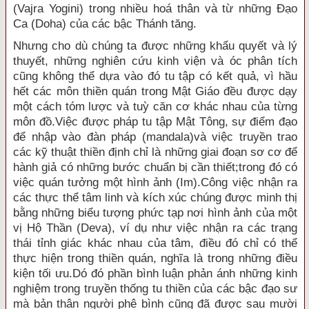
(Vajra Yogini) trong nhiều hoá thân và từ những Ðạo
Ca (Doha) của các bậc Thánh tăng.
Nhưng cho dù chúng ta được những khẩu quyết và lý
thuyết, những nghiên cứu kinh viện và óc phân tích
cũng không thể dựa vào đó tu tập có kết quả, vì hầu
hết các môn thiền quán trong Mật Giáo đều được dạy
một cách tóm lược và tuỳ căn cơ khác nhau của từng
môn đồ.Việc được pháp tu tập Mật Tông, sự điểm đạo
để nhập vào đàn pháp (mandala)và việc truyền trao
các kỹ thuật thiền định chỉ là những giai đoạn sơ cơ để
hành giả có những bước chuẩn bị cần thiết;trong đó có
việc quán tưởng một hình ảnh (Im).Công việc nhận ra
các thực thể tâm linh và kích xúc chúng được minh thị
bằng những biểu tượng phức tạp nơi hình ảnh của một
vị Hộ Thần (Deva), ví dụ như việc nhận ra các trạng
thái tỉnh giác khác nhau của tâm, điều đó chỉ có thể
thực hiện trong thiền quán, nghĩa là trong những điều
kiện tối ưu.Dó đó phần bình luận phản ánh những kinh
nghiệm trong truyền thống tu thiền của các bậc đạo sư
mà bản thân người phê bình cũng đã được sau mười