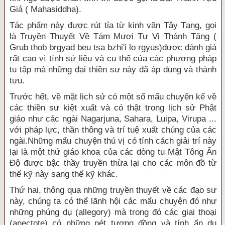
Giả ( Mahasiddha).
Tác phẩm này được rút tỉa từ kinh văn Tây Tạng, gọi
là Truyền Thuyết Về Tám Mươi Tư Vị Thánh Tăng (
Grub thob brgyad beu tsa bzhi'i lo rgyus)được đánh giá
rất cao vì tính sử liệu và cụ thể của các phương pháp
tu tập mà những đại thiền sư này đã áp dụng và thành
tựu.
Trước hết, về mặt lịch sử có một số mẩu chuyện kể về
các thiền sư kiệt xuất và có thật trong lịch sử Phật
giáo như các ngài Nagarjuna, Sahara, Luipa, Virupa ...
với pháp lực, thần thông và trí tuệ xuất chúng của các
ngài.Những mẩu chuyện thú vị có tính cách giải trí này
lại là một thứ giáo khoa của các dòng tu Mật Tông Ấn
Ðộ được bậc thầy truyền thừa lại cho các môn đồ từ
thế kỹ này sang thế kỹ khác.
Thứ hai, thông qua những truyền thuyết về các đạo sư
này, chúng ta có thể lãnh hội các mẩu chuyện đó như
những phúng dụ (allegory) mà trong đó các giai thoại
(anectote) có những nét tương đồng và tính ẩn dụ