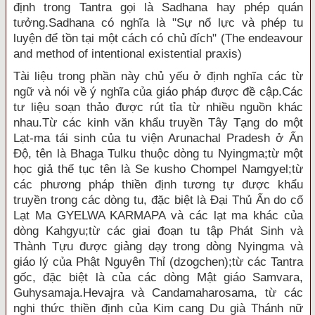
định trong Tantra gọi là Sadhana hay phép quán
tưởng.Sadhana có nghĩa là "Sự nổ lực và phép tu
luyện để tồn tại một cách có chủ đích" (The endeavour
and method of intentional existential praxis)
Tài liệu trong phần này chủ yếu ở định nghĩa các từ
ngữ và nói về ý nghĩa của giáo pháp được đề cập.Các
tư liệu soạn thảo được rút tỉa từ nhiều nguồn khác
nhau.Từ các kinh văn khẩu truyền Tây Tạng do một
Lạt-ma tái sinh của tu viện Arunachal Pradesh ở Ấn
Ðộ, tên là Bhaga Tulku thuộc dòng tu Nyingma;từ một
học giả thế tục tên là Se kusho Chompel Namgyel;từ
các phương pháp thiền định tương tự được khẩu
truyền trong các dòng tu, đặc biệt là Ðại Thủ Ấn do cố
Lạt Ma GYELWA KARMAPA và các lạt ma khác của
dòng Kahgyu;từ các giai đoạn tu tập Phát Sinh và
Thành Tựu được giảng dạy trong dòng Nyingma và
giáo lý của Phật Nguyên Thỉ (dzogchen);từ các Tantra
gốc, đặc biệt là của các dòng Mật giáo Samvara,
Guhysamaja.Hevajra và Candamaharosama, từ các
nghi thức thiền định của Kim cang Du già Thánh nữ