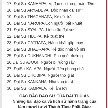
17. Đại Sư KANHAPA, Vị đạo sư trong màn đêm
18. Đại Sư ARYADEVA, Ðộc nhãn đại sư ^
19. Đại Sư THAGANAPA, Kẻ dối trá
20. Đại Sư NAROPA,Con người bất khuất
21. Đại Sư SYALIPA, Linh cẩu đại sư
22. Đại Sư TILOPA, Kẻ xuất thế
23. Đại Sư CATRAPA, Hành khất gặp may
24. Đại Sư BHADRAPA, Kẻ độc nhất vô nhị
25. Đại Sư DUKHANDHI, Phu quét đường
26.Đại Sư AJOGI, Người bị ruồng rẫy
27. ĐạiSư KALAPA, Người điên phong nhã
28. Đại Sư DHOBIPA, Người thợ giặt
29. Đại Sư KANKANA, Nhà vua tu sĩ
30. Đại Sư KAMPALA, Kẻ lắm lời
CÁC BẬC
ÐẠO SƯ CỦA ÐẠI THỦ ẤN
Những bài đạo ca và lịch sử hành trạng của
tám mươi tư vị Thánh Tăng Phật Giáo