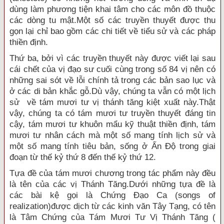
dùng làm phương tiện khai tâm cho các môn đồ thuộc
các dòng tu mật.Một số các truyền thuyết được thu
gọn lại chỉ bao gồm các chi tiết về tiểu sử và các pháp
thiền định.
Thứ ba, bởi vì các truyền thuyết này được viết lại sau
cái chết của vị đạo sư cuối cùng trong số 84 vị nên có
những sai sót về lỗi chính tả trong các bản sao lục và
ở các di bản khắc gỗ.Dù vậy, chúng ta vẫn có một lịch
sử về tám mươi tư vị thánh tăng kiệt xuất này.Thật
vậy, chúng ta có tám mươi tư truyền thuyết đáng tin
cậy, tám mươi tư khuôn mẩu kỹ thuật thiền định, tám
mươi tư nhân cách mà một số mang tính lịch sử và
một số mang tính tiêu bản, sống ở Ấn Ðộ trong giai
đoạn từ thế kỷ thứ 8 đến thế kỷ thứ 12.
Tựa đề của tám mươi chương trong tác phẩm này đều
là tên của các vị Thánh Tăng.Dưới những tựa đề là
các bài kệ gọi là Chứng Ðạo Ca (songs of
realization)được dịch từ các kinh văn Tây Tạng, có tên
là Tâm Chứng của Tám Mươi Tư Vị Thánh Tăng (