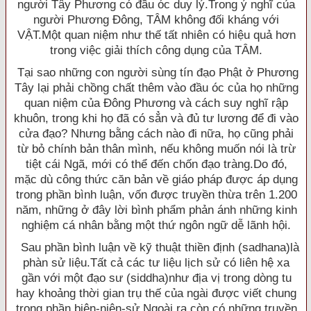
người Tây Phương có đầu óc duy lý.Trong ý nghĩ của
người Phương Ðông, TÂM không đối kháng với
VẬT.Một quan niệm như thế tất nhiên có hiệu quả hơn
trong việc giải thích công dụng của TÂM.
Tại sao những con người sùng tín đạo Phật ở Phương
Tây lại phải chồng chất thêm vào đầu óc của họ những
quan niệm của Ðông Phương và cách suy nghĩ rập
khuôn, trong khi họ đã có sẳn và đủ tư lương để đi vào
cửa đạo? Nhưng bằng cách nào đi nữa, họ cũng phải
từ bỏ chính bản thân mình, nếu không muốn nói là trừ
tiệt cái Ngã, mới có thể đến chốn đạo tràng.Do đó,
mặc dù công thức căn bản về giáo pháp được áp dụng
trong phần bình luận, vốn được truyền thừa trên 1.200
năm, những ở đây lời bình phẩm phản ánh những kinh
nghiệm cá nhân bằng một thứ ngôn ngữ dễ lãnh hội.
Sau phần bình luận về kỹ thuật thiền định (sadhana)là
phàn sử liệu.Tất cả các tư liệu lịch sử có liên hệ xa
gần với một đạo sư (siddha)như địa vị trong dòng tu
hay khoảng thời gian trụ thế của ngài được viết chung
trong phần biên-niên-sử.Ngoài ra còn có những truyền