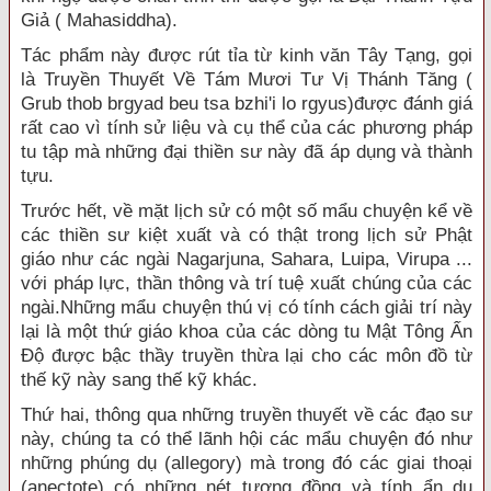
Giả ( Mahasiddha).
Tác phẩm này được rút tỉa từ kinh văn Tây Tạng, gọi
là Truyền Thuyết Về Tám Mươi Tư Vị Thánh Tăng (
Grub thob brgyad beu tsa bzhi'i lo rgyus)được đánh giá
rất cao vì tính sử liệu và cụ thể của các phương pháp
tu tập mà những đại thiền sư này đã áp dụng và thành
tựu.
Trước hết, về mặt lịch sử có một số mẩu chuyện kể về
các thiền sư kiệt xuất và có thật trong lịch sử Phật
giáo như các ngài Nagarjuna, Sahara, Luipa, Virupa ...
với pháp lực, thần thông và trí tuệ xuất chúng của các
ngài.Những mẩu chuyện thú vị có tính cách giải trí này
lại là một thứ giáo khoa của các dòng tu Mật Tông Ấn
Ðộ được bậc thầy truyền thừa lại cho các môn đồ từ
thế kỹ này sang thế kỹ khác.
Thứ hai, thông qua những truyền thuyết về các đạo sư
này, chúng ta có thể lãnh hội các mẩu chuyện đó như
những phúng dụ (allegory) mà trong đó các giai thoại
(anectote) có những nét tương đồng và tính ẩn dụ