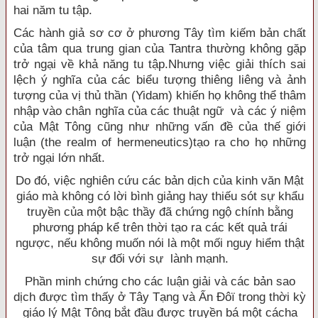
hai năm tu tập.
Các hành giả sơ cơ ở phương Tây tìm kiếm bản chất
của tâm qua trung gian của Tantra thường không gặp
trở ngại về khả năng tu tập.Nhưng việc giải thích sai
lệch ý nghĩa của các biểu tượng thiêng liêng và ảnh
tượng của vị thủ thần (Yidam) khiến họ không thể thâm
nhập vào chân nghĩa của các thuật ngữ và các ý niệm
của Mật Tông cũng như những vấn đề của thế giới
luận (the realm of hermeneutics)tạo ra cho họ những
trở ngại lớn nhất.
Do đó, việc nghiên cứu các bản dịch của kinh văn Mật
giáo mà không có lời bình giảng hay thiếu sót sự khẩu
truyền của một bậc thầy đã chứng ngộ chính bằng
phương pháp kể trên thời tạo ra các kết quả trái
ngược, nếu không muốn nói là một mối nguy hiểm thật
sự đối với sự lành mạnh.
Phần minh chứng cho các luận giải và các bản sao
dịch được tìm thấy ở Tây Tạng và Ấn Ðôï trong thời kỳ
giáo lý Mật Tông bắt đầu được truyền bá một cácha