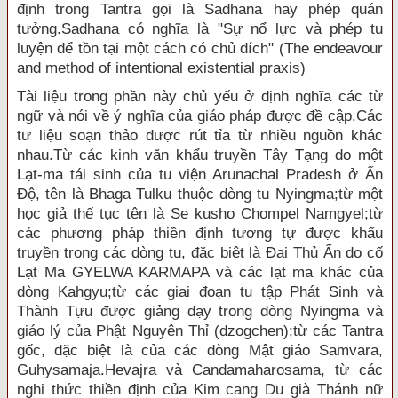
định trong Tantra gọi là Sadhana hay phép quán
tưởng.Sadhana có nghĩa là "Sự nổ lực và phép tu
luyện để tồn tại một cách có chủ đích" (The endeavour
and method of intentional existential praxis)
Tài liệu trong phần này chủ yếu ở định nghĩa các từ
ngữ và nói về ý nghĩa của giáo pháp được đề cập.Các
tư liệu soạn thảo được rút tỉa từ nhiều nguồn khác
nhau.Từ các kinh văn khẩu truyền Tây Tạng do một
Lạt-ma tái sinh của tu viện Arunachal Pradesh ở Ấn
Ðộ, tên là Bhaga Tulku thuộc dòng tu Nyingma;từ một
học giả thế tục tên là Se kusho Chompel Namgyel;từ
các phương pháp thiền định tương tự được khẩu
truyền trong các dòng tu, đặc biệt là Ðại Thủ Ấn do cố
Lạt Ma GYELWA KARMAPA và các lạt ma khác của
dòng Kahgyu;từ các giai đoạn tu tập Phát Sinh và
Thành Tựu được giảng dạy trong dòng Nyingma và
giáo lý của Phật Nguyên Thỉ (dzogchen);từ các Tantra
gốc, đặc biệt là của các dòng Mật giáo Samvara,
Guhysamaja.Hevajra và Candamaharosama, từ các
nghi thức thiền định của Kim cang Du già Thánh nữ