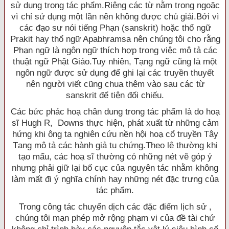
sử dụng trong tác phẩm.Riêng các từ nằm trong ngoặc
vì chỉ sử dụng một lần nên không được chú giải.Bởi vì
các đạo sư nói tiếng Phạn (sanskrit) hoặc thổ ngữ
Prakit hay thổ ngữ Apabhramsa nên chúng tôi cho rằng
Phạn ngữ là ngôn ngữ thích hợp trong việc mô tả các
thuật ngữ Phật Giáo.Tuy nhiên, Tạng ngữ cũng là một
ngôn ngữ được sử dụng để ghi lại các truyền thuyết
nên người viết cũng chua thêm vào sau các từ
sanskrit để tiện đối chiếu.
Các bức phác hoạ chân dung trong tác phẩm là do hoạ
sĩ Hugh R, Downs thực hiện, phát xuất từ những cảm
hứng khi ông ta nghiên cứu nền hội hoạ cổ truyền Tây
Tạng mô tả các hành giả tu chứng.Theo lệ thường khi
tạo mẩu, các hoạ sĩ thường có những nét vẽ góp ý
nhưng phải giữ lại bố cục của nguyên tác nhằm không
làm mất đi ý nghĩa chính hay những nét đặc trưng của
tác phẩm.
Trong công tác chuyển dịch các đặc điểm lịch sử ,
chúng tôi mạn phép mở rộng phạm vi của đề tài chứ