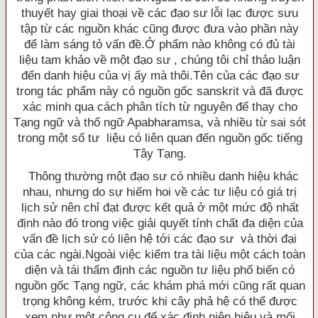
thuyết hay giai thoại về các đạo sư lỗi lạc được sưu
tập từ các nguồn khác cũng được đưa vào phần này
để làm sáng tỏ vấn đề.Ở phẩm nào không có đủ tài
liệu tam khảo về một đạo sư , chúng tôi chỉ thảo luận
đến danh hiệu của vị ấy mà thôi.Tên của các đạo sư
trong tác phẩm này có nguồn gốc sanskrit và đã được
xác minh qua cách phân tích từ nguyên để thay cho
Tạng ngữ và thổ ngữ Apabharamsa, và nhiều từ sai sót
trong một số tư liệu có liên quan đến nguồn gốc tiếng
Tây Tạng.
Thông thường một đạo sư có nhiều danh hiệu khác
nhau, nhưng do sự hiếm hoi về các tư liệu có giá trị
lịch sử nên chỉ đạt được kết quả ở một mức độ nhất
định nào đó trong việc giải quyết tính chất đa diện của
vấn đề lịch sử có liên hệ tới các đạo sư và thời đại
của các ngài.Ngoài việc kiểm tra tài liệu một cách toàn
diện và tái thẩm định các nguồn tư liệu phổ biến có
nguồn gốc Tạng ngữ, các khám phá mới cũng rất quan
trọng không kém, trước khi cây phả hệ có thể được
xem như một công cụ để xác định niên hiệu và mối