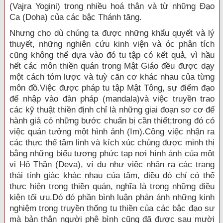
(Vajra Yogini) trong nhiều hoá thân và từ những Ðạo
Ca (Doha) của các bậc Thánh tăng.
Nhưng cho dù chúng ta được những khẩu quyết và lý
thuyết, những nghiên cứu kinh viện và óc phân tích
cũng không thể dựa vào đó tu tập có kết quả, vì hầu
hết các môn thiền quán trong Mật Giáo đều được dạy
một cách tóm lược và tuỳ căn cơ khác nhau của từng
môn đồ.Việc được pháp tu tập Mật Tông, sự điểm đạo
để nhập vào đàn pháp (mandala)và việc truyền trao
các kỹ thuật thiền định chỉ là những giai đoạn sơ cơ để
hành giả có những bước chuẩn bị cần thiết;trong đó có
việc quán tưởng một hình ảnh (Im).Công việc nhận ra
các thực thể tâm linh và kích xúc chúng được minh thị
bằng những biểu tượng phức tạp nơi hình ảnh của một
vị Hộ Thần (Deva), ví dụ như việc nhận ra các trạng
thái tỉnh giác khác nhau của tâm, điều đó chỉ có thể
thực hiện trong thiền quán, nghĩa là trong những điều
kiện tối ưu.Dó đó phần bình luận phản ánh những kinh
nghiệm trong truyền thống tu thiền của các bậc đạo sư
mà bản thân người phê bình cũng đã được sau mười