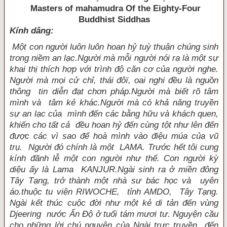
Masters of mahamudra Of the Eighty-Four
Buddhist Siddhas
Kính dâng:
Một con người luôn luôn hoan hỷ tuỳ thuận chúng sinh
trong niềm an lạc.Người mà mỗi người nói ra là một sự
khai thị thích hợp với trình độ căn cơ của người nghe.
Người mà mọi cử chỉ, thái đôï, oai nghi đều là nguồn
thông tin diễn đạt chơn pháp.Người mà biết rõ tâm
mình và tâm kẻ khác.Người mà có khả năng truyền
sự an lạc của mình đến các bằng hữu và khách quen,
khiến cho tất cả đều hoan hỷ đến cùng tột như lên đến
được các vì sao để hoà mình vào điệu múa của vũ
trụ. Người đó chính là một LAMA. Trước hết tôi cung
kính đãnh lễ một con người như thế. Con người kỳ
diệu ấy là Lama KANJUR.Ngài sinh ra ở miền đông
Tây Tạng, trở thành một nhà sư bác học và uyên
áo.thuộc tu viện RIWOCHE, tỉnh AMDO, Tây Tạng.
Ngài kết thúc cuộc đời như một kẻ di tản đến vùng
Djeering nước Ấn Ðộ ở tuổi tám mươi tư. Nguyện cầu
cho những lời chú nguyện của Ngài trực truyền đến