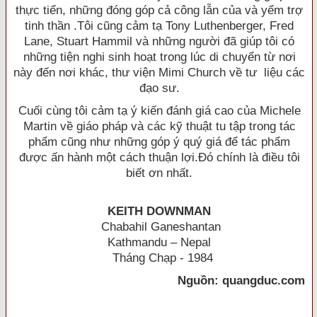
thực tiển, những đóng góp cả công lẫn của và yểm trợ
tinh thần .Tôi cũng cảm tạ Tony Luthenberger, Fred
Lane, Stuart Hammil và những người đã giúp tôi có
những tiện nghi sinh hoạt trong lúc di chuyển từ nơi
này đến nơi khác, thư viện Mimi Church về tư liệu các
đạo sư.
Cuối cùng tôi cảm tạ ý kiến đánh giá cao của Michele
Martin về giáo pháp và các kỹ thuật tu tập trong tác
phẩm cũng như những góp ý quý giá để tác phẩm
được ấn hành một cách thuận lợi.Ðó chính là điều tôi
biết ơn nhất.
KEITH DOWNMAN
Chabahil Ganeshantan
Kathmandu – Nepal
Tháng Chạp - 1984
Nguồn: quangduc.com