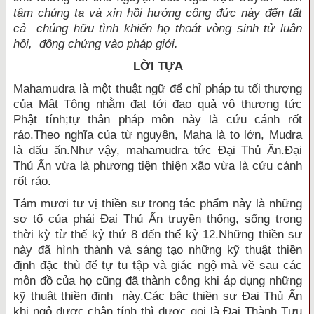
tâm chúng ta và xin hồi hướng công đức này đến tất
cả chúng hữu tình khiến họ thoát vòng sinh tử luân
hồi, đồng chứng vào pháp giới.
LỜI TỰA
Mahamudra là một thuật ngữ để chỉ pháp tu tối thượng
của Mật Tông nhằm đạt tới đạo quả vô thượng tức
Phật tính;tự thân pháp môn này là cứu cánh rốt
ráo.Theo nghĩa của từ nguyên, Maha là to lớn, Mudra
là dấu ấn.Như vậy, mahamudra tức Ðại Thủ Ấn.Ðại
Thủ Ấn vừa là phương tiện thiện xão vừa là cứu cánh
rốt ráo.
Tám mươi tư vị thiền sư trong tác phẩm này là những
sơ tổ của phái Ðại Thủ Ấn truyền thống, sống trong
thời kỳ từ thế kỷ thứ 8 đến thế kỷ 12.Những thiền sư
này đã hình thành và sáng tạo những kỹ thuật thiền
định đặc thù để tự tu tập và giác ngộ mà về sau các
môn đồ của họ cũng đã thành công khi áp dụng những
kỹ thuật thiền định này.Các bậc thiền sư Ðại Thủ Ấn
khi ngộ được chân tính thì được gọi là Ðại Thành Tựu