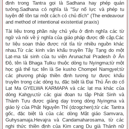
định trong Tantra gọi là Sadhana hay phép quán
tưởng.Sadhana có nghĩa là "Sự nổ lực và phép tu
luyện để tồn tại một cách có chủ đích" (The endeavour
and method of intentional existential praxis)
Tài liệu trong phần này chủ yếu ở định nghĩa các từ
ngữ và nói về ý nghĩa của giáo pháp được đề cập.Các
tư liệu soạn thảo được rút tỉa từ nhiều nguồn khác
nhau.Từ các kinh văn khẩu truyền Tây Tạng do một
Lạt-ma tái sinh của tu viện Arunachal Pradesh ở Ấn
Ðộ, tên là Bhaga Tulku thuộc dòng tu Nyingma;từ một
học giả thế tục tên là Se kusho Chompel Namgyel;từ
các phương pháp thiền định tương tự được khẩu
truyền trong các dòng tu, đặc biệt là Ðại Thủ Ấn do cố
Lạt Ma GYELWA KARMAPA và các lạt ma khác của
dòng Kahgyu;từ các giai đoạn tu tập Phát Sinh và
Thành Tựu được giảng dạy trong dòng Nyingma và
giáo lý của Phật Nguyên Thỉ (dzogchen);từ các Tantra
gốc, đặc biệt là của các dòng Mật giáo Samvara,
Guhysamaja.Hevajra và Candamaharosama, từ các
nghi thức thiền định của Kim cang Du già Thánh nữ