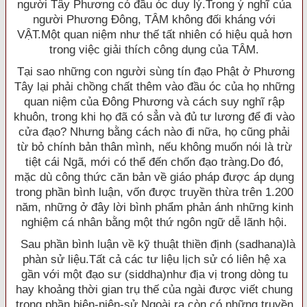
người Tây Phương có đầu óc duy lý.Trong ý nghĩ của
người Phương Ðông, TÂM không đối kháng với
VẬT.Một quan niệm như thế tất nhiên có hiệu quả hơn
trong việc giải thích công dụng của TÂM.
Tại sao những con người sùng tín đạo Phật ở Phương
Tây lại phải chồng chất thêm vào đầu óc của họ những
quan niệm của Ðông Phương và cách suy nghĩ rập
khuôn, trong khi họ đã có sẳn và đủ tư lương để đi vào
cửa đạo? Nhưng bằng cách nào đi nữa, họ cũng phải
từ bỏ chính bản thân mình, nếu không muốn nói là trừ
tiệt cái Ngã, mới có thể đến chốn đạo tràng.Do đó,
mặc dù công thức căn bản về giáo pháp được áp dụng
trong phần bình luận, vốn được truyền thừa trên 1.200
năm, những ở đây lời bình phẩm phản ánh những kinh
nghiệm cá nhân bằng một thứ ngôn ngữ dễ lãnh hội.
Sau phần bình luận về kỹ thuật thiền định (sadhana)là
phàn sử liệu.Tất cả các tư liệu lịch sử có liên hệ xa
gần với một đạo sư (siddha)như địa vị trong dòng tu
hay khoảng thời gian trụ thế của ngài được viết chung
trong phần biên-niên-sử.Ngoài ra còn có những truyền