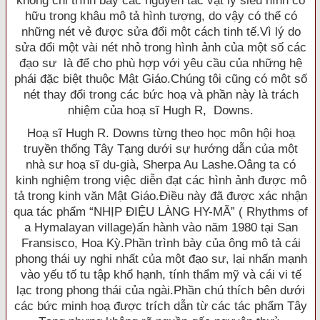
không chỉ trình bày các nguyên tắc vật lý siêu hình cố
hữu trong khâu mô tả hình tượng, do vậy có thể có
những nét vẻ được sửa đổi một cách tinh tế.Vì lý do
sửa đổi một vài nét nhỏ trong hình ảnh của một số các
đạo sư là để cho phù hợp với yêu cầu của những hệ
phái đặc biệt thuộc Mật Giáo.Chúng tôi cũng có một số
nét thay đổi trong các bức hoạ và phần này là trách
nhiệm của hoạ sĩ Hugh R, Downs.
Hoạ sĩ Hugh R. Downs từng theo học môn hội hoạ
truyền thống Tây Tạng dưới sự hướng dẫn của một
nhà sư hoạ sĩ du-già, Sherpa Au Lashe.Oâng ta có
kinh nghiệm trong việc diễn đạt các hình ảnh được mô
tả trong kinh văn Mật Giáo.Ðiều này đã được xác nhận
qua tác phẩm “NHỊP ÐIỆU LÀNG HY-MÃ” ( Rhythms of
a Hymalayan village)ấn hành vào năm 1980 tại San
Fransisco, Hoa Kỳ.Phần trình bày của ông mô tả cái
phong thái uy nghi nhất của một đạo sư, lại nhấn mạnh
vào yếu tố tu tập khổ hạnh, tính thẩm mỹ và cái vi tế
lạc trong phong thái của ngài.Phần chú thích bên dưới
các bức minh hoạ được trích dẫn từ các tác phẩm Tây