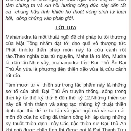
tâm chúng ta và xin hồi hướng công đức này đến tất
cả chúng hữu tình khiến họ thoát vòng sinh tử luân
hồi, đồng chứng vào pháp giới.
LỜI TỰA
Mahamudra là một thuật ngữ để chỉ pháp tu tối thượng
của Mật Tông nhằm đạt tới đạo quả vô thượng tức
Phật tính;tự thân pháp môn này là cứu cánh rốt
ráo.Theo nghĩa của từ nguyên, Maha là to lớn, Mudra
là dấu ấn.Như vậy, mahamudra tức Ðại Thủ Ấn.Ðại
Thủ Ấn vừa là phương tiện thiện xão vừa là cứu cánh
rốt ráo.
Tám mươi tư vị thiền sư trong tác phẩm này là những
sơ tổ của phái Ðại Thủ Ấn truyền thống, sống trong
thời kỳ từ thế kỷ thứ 8 đến thế kỷ 12.Những thiền sư
này đã hình thành và sáng tạo những kỹ thuật thiền
định đặc thù để tự tu tập và giác ngộ mà về sau các
môn đồ của họ cũng đã thành công khi áp dụng những
kỹ thuật thiền định này.Các bậc thiền sư Ðại Thủ Ấn
khi ngộ được chân tính thì được gọi là Ðại Thành Tựu