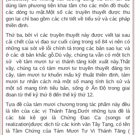
dùng làm phương tiện khai tâm cho các môn đồ thuộc
các dòng tu mật.Một số các truyền thuyết được thu
gọn lại chỉ bao gồm các chi tiết về tiểu sử và các pháp
thiền định.
Thứ ba, bởi vì các truyền thuyết này được viết lại sau
cái chết của vị đạo sư cuối cùng trong số 84 vị nên có
những sai sót về lỗi chính tả trong các bản sao lục và
ở các di bản khắc gỗ.Dù vậy, chúng ta vẫn có một lịch
sử về tám mươi tư vị thánh tăng kiệt xuất này.Thật
vậy, chúng ta có tám mươi tư truyền thuyết đáng tin
cậy, tám mươi tư khuôn mẩu kỹ thuật thiền định, tám
mươi tư nhân cách mà một số mang tính lịch sử và
một số mang tính tiêu bản, sống ở Ấn Ðộ trong giai
đoạn từ thế kỷ thứ 8 đến thế kỷ thứ 12.
Tựa đề của tám mươi chương trong tác phẩm này đều
là tên của các vị Thánh Tăng.Dưới những tựa đề là
các bài kệ gọi là Chứng Ðạo Ca (songs of
realization)được dịch từ các kinh văn Tây Tạng, có tên
là Tâm Chứng của Tám Mươi Tư Vị Thánh Tăng (