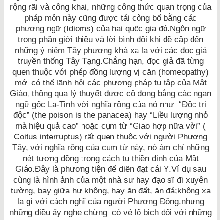
rộng rãi và công khai, những công thức quan trọng của
pháp môn này cũng được tái công bố bằng các
phương ngữ (Idioms) của hai quốc gia đó.Ngôn ngữ
trong phần giới thiệu và lời bình đôi khi đề cập đến
những ý niệm Tây phương khá xa lạ với các đọc giả
truyền thống Tây Tạng.Chẳng hạn, đọc giả đã từng
quen thuộc với phép đồng lượng vị căn (homeopathy)
mới có thể lãnh hội các phương pháp tu tập của Mật
Giáo, thông qua lý thuyết được cô đọng bằng các ngạn
ngữ gốc La-Tinh với nghĩa rộng của nó như “Ðộc trị
độc” (the poison is the panacea) hay “Liều lượng nhỏ
mà hiệu quả cao” hoặc cụm từ “Giao hợp nữa vời” (
Coitus interruptus) rất quen thuộc với người Phương
Tây, với nghĩa rộng của cụm từ này, nó ám chỉ những
nét tương đồng trong cách tu thiền định của Mật
Giáo.Ðây là phương tiện để diễn đạt cái Ý.Ví dụ sau
cùng là hình ảnh của một nhà sư hay đạo sĩ đi xuyên
tường, bay giữa hư không, hay ăn đất, ăn đá;không xa
lạ gì với cách nghĩ của người Phương Ðông.nhưng
những điều ấy nghe chừng có vẻ lố bịch đối với những