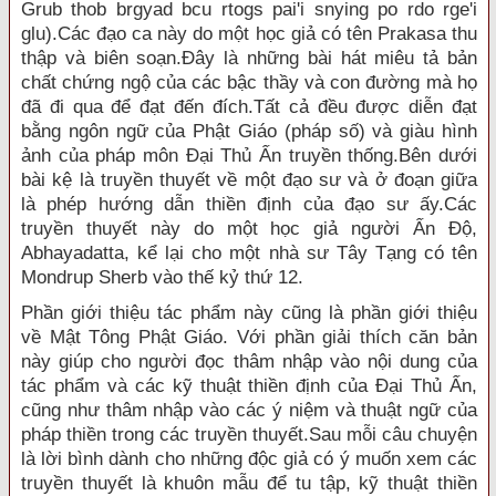
Grub thob brgyad bcu rtogs pai'i snying po rdo rge'i
glu).Các đạo ca này do một học giả có tên Prakasa thu
thập và biên soạn.Ðây là những bài hát miêu tả bản
chất chứng ngộ của các bậc thầy và con đường mà họ
đã đi qua để đạt đến đích.Tất cả đều được diễn đạt
bằng ngôn ngữ của Phật Giáo (pháp số) và giàu hình
ảnh của pháp môn Ðại Thủ Ấn truyền thống.Bên dưới
bài kệ là truyền thuyết về một đạo sư và ở đoạn giữa
là phép hướng dẫn thiền định của đạo sư ấy.Các
truyền thuyết này do một học giả người Ấn Ðộ,
Abhayadatta, kể lại cho một nhà sư Tây Tạng có tên
Mondrup Sherb vào thế kỷ thứ 12.
Phần giới thiệu tác phẩm này cũng là phần giới thiệu
về Mật Tông Phật Giáo. Với phần giải thích căn bản
này giúp cho người đọc thâm nhập vào nội dung của
tác phẩm và các kỹ thuật thiền định của Ðại Thủ Ấn,
cũng như thâm nhập vào các ý niệm và thuật ngữ của
pháp thiền trong các truyền thuyết.Sau mỗi câu chuyện
là lời bình dành cho những độc giả có ý muốn xem các
truyền thuyết là khuôn mẫu để tu tập, kỹ thuật thiền