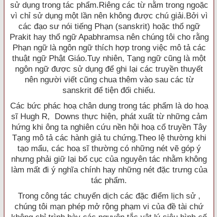
sử dụng trong tác phẩm.Riêng các từ nằm trong ngoặc
vì chỉ sử dụng một lần nên không được chú giải.Bởi vì
các đạo sư nói tiếng Phạn (sanskrit) hoặc thổ ngữ
Prakit hay thổ ngữ Apabhramsa nên chúng tôi cho rằng
Phạn ngữ là ngôn ngữ thích hợp trong việc mô tả các
thuật ngữ Phật Giáo.Tuy nhiên, Tạng ngữ cũng là một
ngôn ngữ được sử dụng để ghi lại các truyền thuyết
nên người viết cũng chua thêm vào sau các từ
sanskrit để tiện đối chiếu.
Các bức phác hoạ chân dung trong tác phẩm là do hoạ
sĩ Hugh R, Downs thực hiện, phát xuất từ những cảm
hứng khi ông ta nghiên cứu nền hội hoạ cổ truyền Tây
Tạng mô tả các hành giả tu chứng.Theo lệ thường khi
tạo mẩu, các hoạ sĩ thường có những nét vẽ góp ý
nhưng phải giữ lại bố cục của nguyên tác nhằm không
làm mất đi ý nghĩa chính hay những nét đặc trưng của
tác phẩm.
Trong công tác chuyển dịch các đặc điểm lịch sử ,
chúng tôi mạn phép mở rộng phạm vi của đề tài chứ