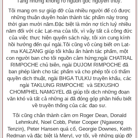
Tạng nhưng không rõ nguồn gốc nguyên thuỷ.
Tôi mang ơn sự giúp đỡ của nhiều người để có được
những thuận duyên hoàn thành tác phẩm này trong
thời gian mười năm.Ðặc biệt là món nợ tích luỷ nhiều
năm đối với các Lạt-ma của tôi, vì vậy tất cả công đức
của việc thực hiện quyển sách này, tôi xin cung kính
hồi hướng đến quí ngài.Tôi cũng vô cùng biết ơn Lạt-
ma KALZANG giúp tôi khâu ấn hành tác phẩm, một
con người ban cho tôi nguồn cảm hứng;ngài CHATRAL
RIMPOCHE chủ biên, ngài DUJOM RIMPOCHE đã
ban phép lành cho tác phẩm và cho phép tôi có thẩm
quyền dịch thuật, ngài BHGA TULKU truyền khẩu, các
ngài TAKLUNG RIMPOCHE và SEKUSHO
CHOMPHEL NAMGYEL đã giúp tôi dịch những đoạn
văn khó và tất cả những ai đã đóng góp phần hiểu biết
về truyền thống của các đạo sư.
Tôi cũng chân thành cảm ơn Roger Dean, Donald
Lehmkuhl, Noel Cobb, Peter Cooper (Ngawong
Tenzin), Peter Hansen quá cố, Georgie Downes, Keith
Redman và đặc biệt là Meryl, vợ tôi, về những giúp đỡ