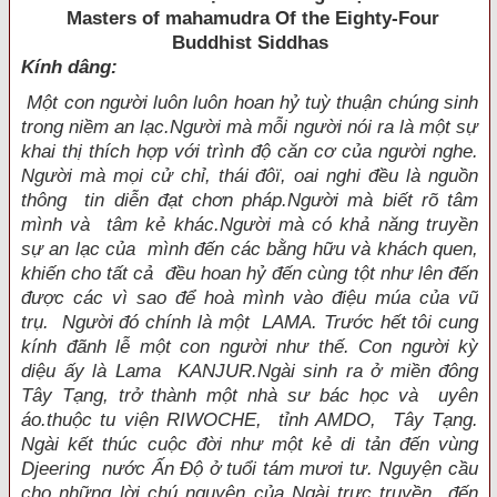
Masters of mahamudra Of the Eighty-Four
Buddhist Siddhas
Kính dâng:
Một con người luôn luôn hoan hỷ tuỳ thuận chúng sinh
trong niềm an lạc.Người mà mỗi người nói ra là một sự
khai thị thích hợp với trình độ căn cơ của người nghe.
Người mà mọi cử chỉ, thái đôï, oai nghi đều là nguồn
thông tin diễn đạt chơn pháp.Người mà biết rõ tâm
mình và tâm kẻ khác.Người mà có khả năng truyền
sự an lạc của mình đến các bằng hữu và khách quen,
khiến cho tất cả đều hoan hỷ đến cùng tột như lên đến
được các vì sao để hoà mình vào điệu múa của vũ
trụ. Người đó chính là một LAMA. Trước hết tôi cung
kính đãnh lễ một con người như thế. Con người kỳ
diệu ấy là Lama KANJUR.Ngài sinh ra ở miền đông
Tây Tạng, trở thành một nhà sư bác học và uyên
áo.thuộc tu viện RIWOCHE, tỉnh AMDO, Tây Tạng.
Ngài kết thúc cuộc đời như một kẻ di tản đến vùng
Djeering nước Ấn Ðộ ở tuổi tám mươi tư. Nguyện cầu
cho những lời chú nguyện của Ngài trực truyền đến