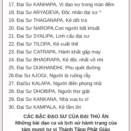
17. Đại Sư KANHAPA, Vị đạo sư trong màn đêm
18. Đại Sư ARYADEVA, Ðộc nhãn đại sư ^
19. Đại Sư THAGANAPA, Kẻ dối trá
20. Đại Sư NAROPA,Con người bất khuất
21. Đại Sư SYALIPA, Linh cẩu đại sư
22. Đại Sư TILOPA, Kẻ xuất thế
23. Đại Sư CATRAPA, Hành khất gặp may
24. Đại Sư BHADRAPA, Kẻ độc nhất vô nhị
25. Đại Sư DUKHANDHI, Phu quét đường
26.Đại Sư AJOGI, Người bị ruồng rẫy
27. ĐạiSư KALAPA, Người điên phong nhã
28. Đại Sư DHOBIPA, Người thợ giặt
29. Đại Sư KANKANA, Nhà vua tu sĩ
30. Đại Sư KAMPALA, Kẻ lắm lời
CÁC BẬC
ÐẠO SƯ CỦA ÐẠI THỦ ẤN
Những bài đạo ca và lịch sử hành trạng của
tám mươi tư vị Thánh Tăng Phật Giáo