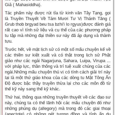
Giả ( Mahasiddha).
Tác phẩm này được rút tỉa từ kinh văn Tây Tạng, gọi
là Truyền Thuyết Về Tám Mươi Tư Vị Thánh Tăng (
Grub thob brgyad beu tsa bzhi'i lo rgyus)được đánh giá
rất cao vì tính sử liệu và cụ thể của các phương pháp
tu tập mà những đại thiền sư này đã áp dụng và thành
tựu.
Trước hết, về mặt lịch sử có một số mẩu chuyện kể về
các thiền sư kiệt xuất và có thật trong lịch sử Phật
giáo như các ngài Nagarjuna, Sahara, Luipa, Virupa ...
với pháp lực, thần thông và trí tuệ xuất chúng của các
ngài.Những mẩu chuyện thú vị có tính cách giải trí này
lại là một thứ giáo khoa của các dòng tu Mật Tông Ấn
Ðộ được bậc thầy truyền thừa lại cho các môn đồ từ
thế kỹ này sang thế kỹ khác.
Thứ hai, thông qua những truyền thuyết về các đạo sư
này, chúng ta có thể lãnh hội các mẩu chuyện đó như
những phúng dụ (allegory) mà trong đó các giai thoại
(anectote) có những nét tương đồng và tính ẩn dụ