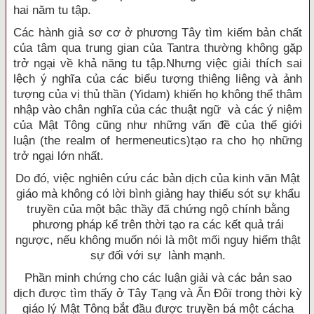
hai năm tu tập.
Các hành giả sơ cơ ở phương Tây tìm kiếm bản chất
của tâm qua trung gian của Tantra thường không gặp
trở ngại về khả năng tu tập.Nhưng việc giải thích sai
lệch ý nghĩa của các biểu tượng thiêng liêng và ảnh
tượng của vị thủ thần (Yidam) khiến họ không thể thâm
nhập vào chân nghĩa của các thuật ngữ và các ý niệm
của Mật Tông cũng như những vấn đề của thế giới
luận (the realm of hermeneutics)tạo ra cho họ những
trở ngại lớn nhất.
Do đó, việc nghiên cứu các bản dịch của kinh văn Mật
giáo mà không có lời bình giảng hay thiếu sót sự khẩu
truyền của một bậc thầy đã chứng ngộ chính bằng
phương pháp kể trên thời tạo ra các kết quả trái
ngược, nếu không muốn nói là một mối nguy hiểm thật
sự đối với sự lành mạnh.
Phần minh chứng cho các luận giải và các bản sao
dịch được tìm thấy ở Tây Tạng và Ấn Ðôï trong thời kỳ
giáo lý Mật Tông bắt đầu được truyền bá một cácha