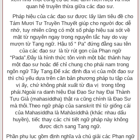
quan hệ truyền thừa giữa các đạo sư.
Pháp hiệu của các đạo sư được lấy làm tiêu đề cho
Tám Mươi Tư Truyền Thuyết giúp cho người đọc dễ
nhớ, tuy nhiên cũng có một số pháp hiệu sai sót về
mặt từ nguyên ngay trong nguyên tắc hay do vay
mượn từ Tạng ngữ. Hậu tố “ Pa” đứng đằng sau tên
của các đạo sư là từ rút gọn của Phạn ngữ
“Pada”.Ðây là hình thức tôn vinh một bậc thánh hay
một đạo sư hoặc để chỉ chung cho phái nam trong
ngôn ngữ Tây Tạng.Ðể xác định địa vị của một đạo sư
thì chủ yếu dựa trên căn bản phương pháp tu tập của
vị ấy, chứ không phát xuất từ địa vị trong tông
phái.Ngoài ra danh hiệu Ðại Ðạo Sư hay Ðại Thành
Tựu Giả (mahasiddha) thật ra cũng chính là Ðạo Sư
mà thôi.Theo ngữ pháp của sanskrit thì từ giống cái
của Mahasiddha là Mahàsiddhà (khác nhau dấu
huyền), tiếc thay các chi tiết ngữ pháp này không
được dịch sang Tạng ngữ.
Phần phụ lục gồm định nghĩa và chú giải các Phạn ngữ