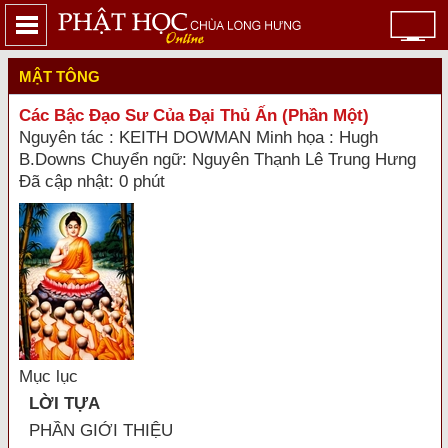
MẬT TÔNG
Các Bậc Đạo Sư Của Đại Thủ Ấn (Phần Một)
Nguyên tác : KEITH DOWMAN Minh họa : Hugh
B.Downs Chuyển ngữ: Nguyên Thạnh Lê Trung Hưng
Đã cập nhật: 0 phút
Mục lục
LỜI TỰA
PHẦN GIỚI THIỆU