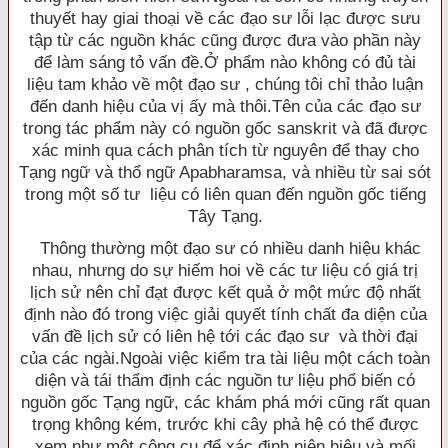
thuyết hay giai thoại về các đạo sư lỗi lạc được sưu
tập từ các nguồn khác cũng được đưa vào phần này
để làm sáng tỏ vấn đề.Ở phẩm nào không có đủ tài
liệu tam khảo về một đạo sư , chúng tôi chỉ thảo luận
đến danh hiệu của vị ấy mà thôi.Tên của các đạo sư
trong tác phẩm này có nguồn gốc sanskrit và đã được
xác minh qua cách phân tích từ nguyên để thay cho
Tạng ngữ và thổ ngữ Apabharamsa, và nhiều từ sai sót
trong một số tư liệu có liên quan đến nguồn gốc tiếng
Tây Tạng.
Thông thường một đạo sư có nhiều danh hiệu khác
nhau, nhưng do sự hiếm hoi về các tư liệu có giá trị
lịch sử nên chỉ đạt được kết quả ở một mức độ nhất
định nào đó trong việc giải quyết tính chất đa diện của
vấn đề lịch sử có liên hệ tới các đạo sư và thời đại
của các ngài.Ngoài việc kiểm tra tài liệu một cách toàn
diện và tái thẩm định các nguồn tư liệu phổ biến có
nguồn gốc Tạng ngữ, các khám phá mới cũng rất quan
trọng không kém, trước khi cây phả hệ có thể được
xem như một công cụ để xác định niên hiệu và mối