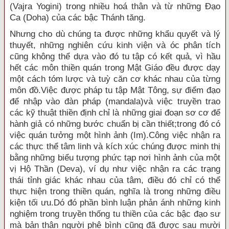
(Vajra Yogini) trong nhiều hoá thân và từ những Ðạo
Ca (Doha) của các bậc Thánh tăng.
Nhưng cho dù chúng ta được những khẩu quyết và lý
thuyết, những nghiên cứu kinh viện và óc phân tích
cũng không thể dựa vào đó tu tập có kết quả, vì hầu
hết các môn thiền quán trong Mật Giáo đều được dạy
một cách tóm lược và tuỳ căn cơ khác nhau của từng
môn đồ.Việc được pháp tu tập Mật Tông, sự điểm đạo
để nhập vào đàn pháp (mandala)và việc truyền trao
các kỹ thuật thiền định chỉ là những giai đoạn sơ cơ để
hành giả có những bước chuẩn bị cần thiết;trong đó có
việc quán tưởng một hình ảnh (Im).Công việc nhận ra
các thực thể tâm linh và kích xúc chúng được minh thị
bằng những biểu tượng phức tạp nơi hình ảnh của một
vị Hộ Thần (Deva), ví dụ như việc nhận ra các trạng
thái tỉnh giác khác nhau của tâm, điều đó chỉ có thể
thực hiện trong thiền quán, nghĩa là trong những điều
kiện tối ưu.Dó đó phần bình luận phản ánh những kinh
nghiệm trong truyền thống tu thiền của các bậc đạo sư
mà bản thân người phê bình cũng đã được sau mười