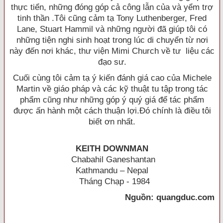
thực tiển, những đóng góp cả công lẫn của và yểm trợ
tinh thần .Tôi cũng cảm tạ Tony Luthenberger, Fred
Lane, Stuart Hammil và những người đã giúp tôi có
những tiện nghi sinh hoạt trong lúc di chuyển từ nơi
này đến nơi khác, thư viện Mimi Church về tư liệu các
đạo sư.
Cuối cùng tôi cảm tạ ý kiến đánh giá cao của Michele
Martin về giáo pháp và các kỹ thuật tu tập trong tác
phẩm cũng như những góp ý quý giá để tác phẩm
được ấn hành một cách thuận lợi.Ðó chính là điều tôi
biết ơn nhất.
KEITH DOWNMAN
Chabahil Ganeshantan
Kathmandu – Nepal
Tháng Chạp - 1984
Nguồn: quangduc.com