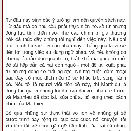
T
ừ đâu nảy sinh các ý tưởng làm nên quyển sách này.
Từ đâu mà có nhu cầu phải thực hiện nó.Và từ những
động lực tinh thần nào- như các chính trị gia thường
nói- đã thúc đẩy chúng tôi nghĩ đến việc này. Nếu chỉ
một mình tôi viết lời dẫn nhập này, chẳng qua là vì sự
tiện lợi trong việc sử dụng ngữ pháp. Và nếu không có
những lời rào đón quanh co, thật khó mà ghi chú một
đề tài hấp dẫn cả hai con người- một đề tài xuất phát
từ những động cơ trái ngược. Những cuộc đàm thoại
sau đây có mục đích nêu rõ sự khác biệt song hành
đó. Nếu tôi là người viết tiền đề này, thì Matthieu là
đồng tác giả vì chúng tôi đã trao đổi với nhau từ trước
và Matthieu đã đọc lại, sửa chữa, bổ sung theo cách
nhìn của Matthieu.
Bỏ qua những sự thừa thãi vô ích về những gì sẽ
được trình bày rộng rãi qua các cuộc nói chuyện, tôi
xin tóm tắt về cuộc gặp gỡ tâm linh của hai cá nhân,