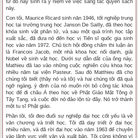
từ đó nảy sinh ra ý niệm về việc sáng tác quyển sách
này.
Con tôi, Maurice Ricard sinh năn 1946, tốt nghiệp trung
học tại trường trung học Janson De Sailly, đã theo học
khóa sinh vật phân tử, và sau một quá trình học tập
xuất sắc, đã đưa nó đến học vị Tiến sĩ quốc gia sinh
học vào năm 1972. Chủ tịch hội đồng chấm thi luận án
là Francois Jacob, một nhà khoa học nổi danh, giải
Nobel về sinh vật học. Dưới sự dẫn dắt của ông này,
Mathieu đã lao vào những cuộc nghiên cứu khoa học
nhiều năm tại viện Pasteur. Sau đó Matthieu đã cho
chúng tôi biết (thầy nó và tôi) và hai chúng tôi đã quá
ngỡ ngàng, ý định của nó muốn rời bỏ công tác khoa
học để đi châu Á theo học về Phật Giáo Mật Tông ở
Tây Tạng, và cuộc đời nó đảo lộn từ đây. Nó trở thành
một tu sĩ Phật giáo.
Phần tôi, tôi đeo đuổi sự nghiệp đại học cốt yếu là về
văn chương và triết học. Tôi đã dạy triết ở đại học
nhiều năm, và đã rời đại học vào năm 1963 để chuyên
vào lãnh vực viết văn và xuất bản. Tôi cũng không vì