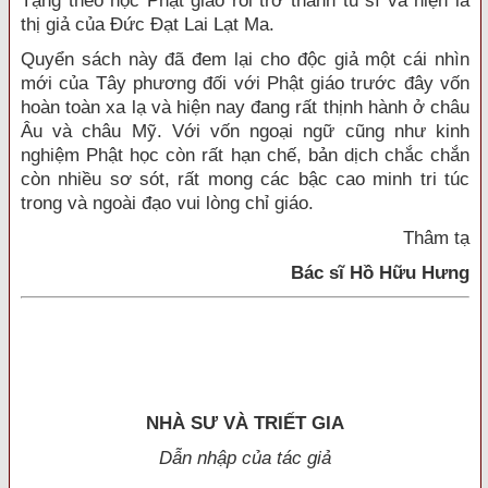
Tạng theo học Phật giáo rồi trở thành tu sĩ và hiện là
thị giả của Đức Đạt Lai Lạt Ma.
Quyển sách này đã đem lại cho độc giả một cái nhìn
mới của Tây phương đối với Phật giáo trước đây vốn
hoàn toàn xa lạ và hiện nay đang rất thịnh hành ở châu
Âu và châu Mỹ. Với vốn ngoại ngữ cũng như kinh
nghiệm Phật học còn rất hạn chế, bản dịch chắc chắn
còn nhiều sơ sót, rất mong các bậc cao minh tri túc
trong và ngoài đạo vui lòng chỉ giáo.
Thâm tạ
Bác sĩ Hồ Hữu Hưng
NHÀ SƯ VÀ TRIẾT GIA
Dẫn nhập của tác giả