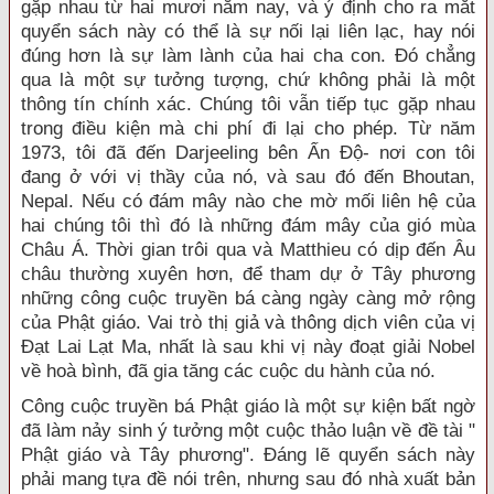
gặp nhau từ hai mươi năm nay, và ý định cho ra mắt
quyển sách này có thể là sự nối lại liên lạc, hay nói
đúng hơn là sự làm lành của hai cha con. Đó chẳng
qua là một sự tưởng tượng, chứ không phải là một
thông tín chính xác. Chúng tôi vẫn tiếp tục gặp nhau
trong điều kiện mà chi phí đi lại cho phép. Từ năm
1973, tôi đã đến Darjeeling bên Ấn Độ- nơi con tôi
đang ở với vị thầy của nó, và sau đó đến Bhoutan,
Nepal. Nếu có đám mây nào che mờ mối liên hệ của
hai chúng tôi thì đó là những đám mây của gió mùa
Châu Á. Thời gian trôi qua và Matthieu có dịp đến Âu
châu thường xuyên hơn, để tham dự ở Tây phương
những công cuộc truyền bá càng ngày càng mở rộng
của Phật giáo. Vai trò thị giả và thông dịch viên của vị
Đạt Lai Lạt Ma, nhất là sau khi vị này đoạt giải Nobel
về hoà bình, đã gia tăng các cuộc du hành của nó.
Công cuộc truyền bá Phật giáo là một sự kiện bất ngờ
đã làm nảy sinh ý tưởng một cuộc thảo luận về đề tài "
Phật giáo và Tây phương". Đáng lẽ quyển sách này
phải mang tựa đề nói trên, nhưng sau đó nhà xuất bản