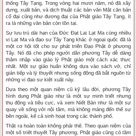
thống Tây Tạng. Trong vòng hai mươi năm, nó đã xây
dựng, xuất bản, và dịch thuật các bản văn Mật căn bản
cổ đại cũng như đương đại của Phật giáo Tây Tạng, ít
ra là những văn bản còn tồn tại.
Sự lưu trú dài hạn của Đức Đạt Lai Lạt Ma cùng nhiều
vị Lạt Ma và đạo sư Tây Tạng khác ở ngoại quốc đã là
một cơ hội tốt cho sự phát triển Đạo Phật ở phương
Tây. Nó đã cho phép người dân phương Tây dễ dàng
thâm nhập vào giáo lý Phật giáo một cách xác thực
nhất. Một sự giáo huấn không dựa vào sách vở, chỉ
gián tiếp và lý thuyết nhưng sống động đã bắt nguồn từ
những vị đạo sư kiệt xuất này.
Dựa theo một quan niệm cũ kỹ lâu đời, phương Tây
hình dung Phật giáo như là một sự minh triết nhưng
thụ động và tiêu cực, và xem Niết Bàn như là một sự
quay về sống với nội tâm, mà không màng đến thế sự
bên ngoài, kể cả sinh hoạt trong các thành phố.
Thật ra hoàn toàn không phải thế. Theo quan niệm của
một số triết thuyết Tây phương, Phật giáo cũng có tầm