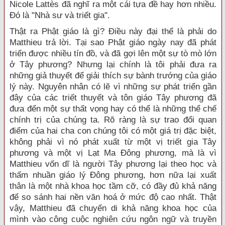
Nicole Lattès đã nghĩ ra một cái tựa đề hay hơn nhiều.
Đó là "Nhà sư và triết gia".
Thật ra Phật giáo là gì? Điều này đại thể là phải do
Matthieu trả lời. Tại sao Phật giáo ngày nay đã phát
triển được nhiều tín đồ, và đã gợi lên một sự tò mò lớn
ở Tây phương? Nhưng lại chính là tôi phải đưa ra
những giả thuyết để giải thích sự bành trướng của giáo
lý này. Nguyên nhân có lẽ vì những sự phát triển gần
đây của các triết thuyết và tôn giáo Tây phương đã
đưa đến một sự thất vọng hay có thể là những thể chế
chính trị của chúng ta. Rõ ràng là sự trao đổi quan
điểm của hai cha con chúng tôi có một giá trị đặc biệt,
không phải vì nó phát xuất từ một vị triết gia Tây
phương và một vị Lạt Ma Đông phương, mà là vì
Matthieu vốn dĩ là người Tây phương lại theo học và
thấm nhuần giáo lý Đông phương, hơn nữa lại xuất
thân là một nhà khoa học tầm cỡ, có đầy đủ khả năng
để so sánh hai nền văn hoá ở mức độ cao nhất. Thật
vậy, Matthieu đã chuyển di khả năng khoa học của
mình vào công cuộc nghiên cứu ngôn ngữ và truyền