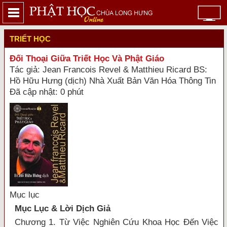
TRIẾT HỌC
Đối Thoại Giữa Triết Học Và Phật Giáo
Tác giả: Jean Francois Revel & Matthieu Ricard BS:
Hồ Hữu Hưng (dịch) Nhà Xuất Bản Văn Hóa Thông Tin
Đã cập nhật: 0 phút
Mục lục
Mục Lục & Lời Dịch Giả
Chương 1. Từ Việc Nghiên Cứu Khoa Học Đến Việc