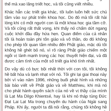
thế mà xao lãng triết học, và tôi cũng viết nhiều.
Khác hẳn các triết gia khác, tôi luôn luôn hết sức chú
tâm vào sự phát triển khoa học. Do đó mà tôi rất hài
lòng khi có một người con là một khoa học gia tầm cỡ.
Và tôi cũng rất thất vọng, khi thấy nó chấm dứt ngang
cuộc khởi đầu đầy hứa hẹn. Quan điểm của cá nhân
tôi là hoàn toàn phi tôn giáo và vô thần, do đó không
cho phép tôi quan tâm nhiều đến Phật giáo, mặc dù tôi
không hề ghét bỏ nó, vì rõ ràng Phật giáo chiếm một
ngôi vị lành mạnh trong các học thuyết hiện đại, và đã
được cảm tình của một số triết gia khó tính nhất.
Do vậy dù có bực bội nhất thời với con tôi, tôi không
hề bất hòa và lạnh nhạt với nó. Tôi ghi lại giai thoại này
bởi vì vào năm 1996, những buổi phát hình và những
bài báo viết về Phật giáo và về Matthieu, khi mà nó
cho phát hành quyển sách của nó về vị thầy của mình
là Lạt Ma Dilgo Khientsé, hay là khi nó tháp tùng Đức
Đạt Lai Lạt Ma trong chuyến du hành của Ngài sang
Pháp. Khi ấy, người ta đã nói rằng, chúng tôi không hề