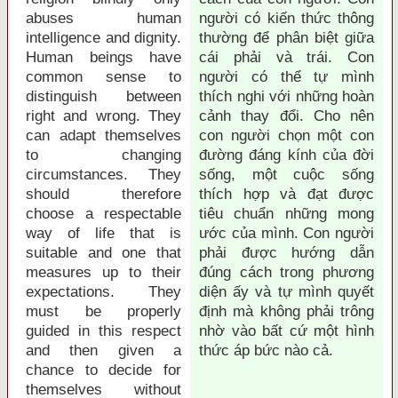
abuses human
người có kiến thức thông
intelligence and dignity.
thường để phân biệt giữa
Human beings have
cái phải và trái. Con
common sense to
người có thể tự mình
distinguish between
thích nghi với những hoàn
right and wrong. They
cảnh thay đổi. Cho nên
can adapt themselves
con người chọn một con
to changing
đường đáng kính của đời
circumstances. They
sống, một cuộc sống
should therefore
thích hợp và đạt được
choose a respectable
tiêu chuẩn những mong
way of life that is
ước của mình. Con người
suitable and one that
phải được hướng dẫn
measures up to their
đúng cách trong phương
expectations. They
diện ấy và tự mình quyết
must be properly
định mà không phải trông
guided in this respect
nhờ vào bất cứ một hình
and then given a
thức áp bức nào cả.
chance to decide for
themselves without