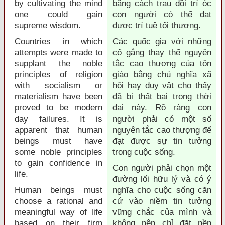
by cultivating the mind
bằng cách trau dồi trí óc
one could gain
con người có thể đạt
supreme wisdom.
được trí tuệ tối thượng.
Countries in which
Các quốc gia với những
attempts were made to
cố gắng thay thế nguyên
supplant the noble
tắc cao thượng của tôn
principles of religion
giáo bằng chủ nghĩa xã
with socialism or
hội hay duy vật cho thấy
materialism have been
đã bị thất bại trong thời
proved to be modern
đại này. Rõ ràng con
day failures. It is
người phải có một số
apparent that human
nguyên tắc cao thượng để
beings must have
đạt được sự tin tưởng
some noble principles
trong cuộc sống.
to gain confidence in
Con người phải chọn một
life.
đường lối hữu lý và có ý
Human beings must
nghĩa cho cuộc sống căn
choose a rational and
cứ vào niềm tin tưởng
meaningful way of life
vững chắc của mình và
based on their firm
không nên chỉ đặt nền