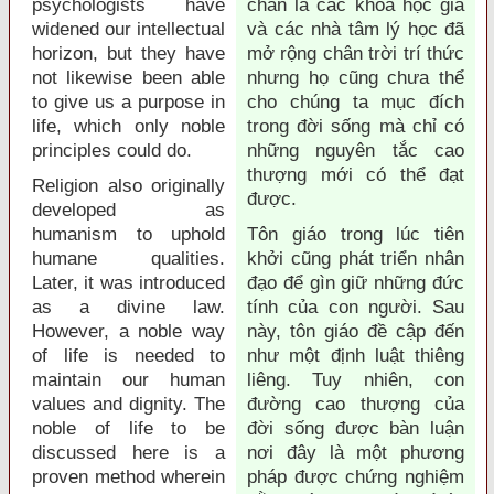
psychologists have
chắn là các khoa học gia
widened our intellectual
và các nhà tâm lý học đã
horizon, but they have
mở rộng chân trời trí thức
not likewise been able
nhưng họ cũng chưa thể
to give us a purpose in
cho chúng ta mục đích
life, which only noble
trong đời sống mà chỉ có
principles could do.
những nguyên tắc cao
thượng mới có thể đạt
Religion also originally
được.
developed as
humanism to uphold
Tôn giáo trong lúc tiên
humane qualities.
khởi cũng phát triển nhân
Later, it was introduced
đạo để gìn giữ những đức
as a divine law.
tính của con người. Sau
However, a noble way
này, tôn giáo đề cập đến
of life is needed to
như một định luật thiêng
maintain our human
liêng. Tuy nhiên, con
values and dignity. The
đường cao thượng của
noble of life to be
đời sống được bàn luận
discussed here is a
nơi đây là một phương
proven method wherein
pháp được chứng nghiệm