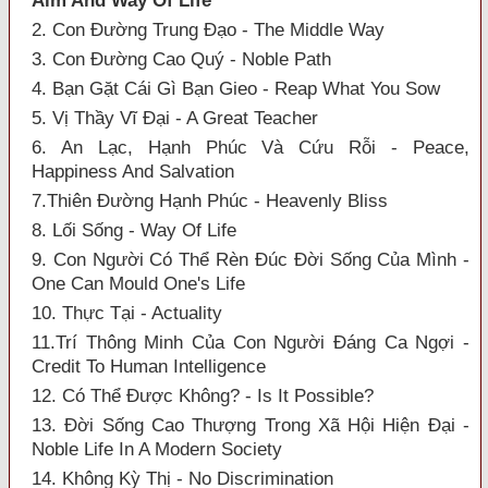
Aim And Way Of Life
2. Con Đường Trung Đạo - The Middle Way
3. Con Đường Cao Quý - Noble Path
4. Bạn Gặt Cái Gì Bạn Gieo - Reap What You Sow
5. Vị Thầy Vĩ Đại - A Great Teacher
6. An Lạc, Hạnh Phúc Và Cứu Rỗi - Peace,
Happiness And Salvation
7.Thiên Đường Hạnh Phúc - Heavenly Bliss
8. Lối Sống - Way Of Life
9. Con Người Có Thể Rèn Đúc Đời Sống Của Mình -
One Can Mould One's Life
10. Thực Tại - Actuality
11.Trí Thông Minh Của Con Người Đáng Ca Ngợi -
Credit To Human Intelligence
12. Có Thể Được Không? - Is It Possible?
13. Đời Sống Cao Thượng Trong Xã Hội Hiện Đại -
Noble Life In A Modern Society
14. Không Kỳ Thị - No Discrimination