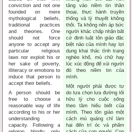
conviction and not one
tảng vào niềm tin thần
founded on mere
thoại, thực hành truyền
mythological beliefs,
thống và lý thuyết không
traditional practices
thôi. Ta không nên áp bức
and theories. One
người khác chấp nhận bất
should not force
cứ định luật tôn giáo đặc
anyone to accept any
biệt nào của mình hay lợi
particular religious
dụng khai thác tình trạng
laws nor exploit his or
nghèo khổ, mù chữ hay
her sake of poverty,
lúc xúc động để xúi người
illiteracy or emotions to
đó theo niềm tin của
induce that person to
mình.
accept their beliefs.
Một người phải được tự
A person should be
do lựa chọn lựa đường lối
free to choose a
hữu lý cho cuộc sống
reasonable way of life
theo tầm hiểu biết của
according to his or her
mình. Theo tôn giáo một
understanding
cách mù quáng chỉ làm
capacity. Following a
hại đến trí óc và phẩm
religion blindly only
cách của con người. Con