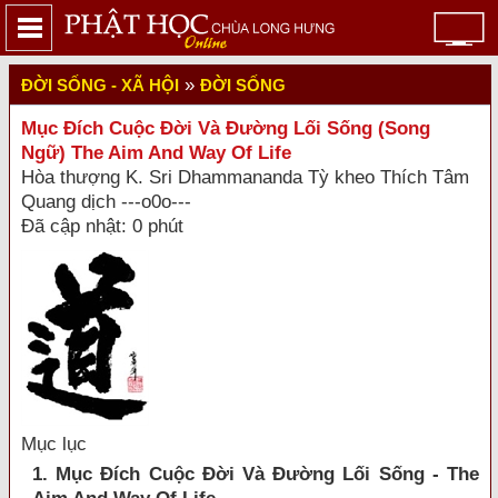
»
ĐỜI SỐNG - XÃ HỘI
ĐỜI SỐNG
Mục Đích Cuộc Đời Và Đường Lối Sống (Song
Ngữ) The Aim And Way Of Life
Hòa thượng K. Sri Dhammananda Tỳ kheo Thích Tâm
Quang dịch ---o0o---
Đã cập nhật: 0 phút
Mục lục
1. Mục Đích Cuộc Đời Và Đường Lối Sống - The