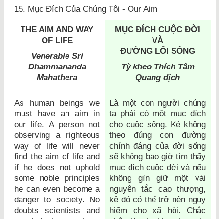
15. Mục Đích Của Chúng Tôi - Our Aim
THE AIM AND WAY
MỤC ÐÍCH CUỘC ÐỜI
OF LIFE
VÀ
ÐƯỜNG LỐI SỐNG
Venerable Sri
Dhammananda
Tỳ kheo Thích Tâm
Mahathera
Quang dịch
A
s human beings we
L
à một con người chúng
must have an aim in
ta phải có một mục đích
our life. A person not
cho cuộc sống. Kẻ không
observing a righteous
theo đúng con đường
way of life will never
chính đáng của đời sống
find the aim of life and
sẽ không bao giờ tìm thấy
if he does not uphold
mục đích cuộc đời và nếu
some noble principles
không gìn giữ một vài
he can even become a
nguyên tắc cao thượng,
danger to society. No
kẻ đó có thể trở nên nguy
doubts scientists and
hiểm cho xã hội. Chắc