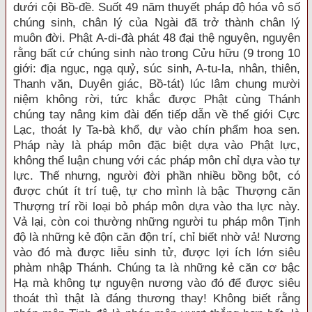
dưới cội Bồ-đề. Suốt 49 năm thuyết pháp độ hóa vô số
chúng sinh, chân lý của Ngài đã trở thành chân lý
muôn đời. Phật A-di-đà phát 48 đại thệ nguyện, nguyện
rằng bất cứ chúng sinh nào trong Cửu hữu (9 trong 10
giới: địa ngục, ngạ quỷ, súc sinh, A-tu-la, nhân, thiên,
Thanh văn, Duyên giác, Bồ-tát) lúc lâm chung mười
niệm không rời, tức khắc được Phật cùng Thánh
chúng tay nâng kim đài đến tiếp dẫn về thế giới Cực
Lạc, thoát ly Ta-bà khổ, dự vào chín phẩm hoa sen.
Pháp này là pháp môn đặc biệt dựa vào Phật lực,
không thể luận chung với các pháp môn chỉ dựa vào tự
lực. Thế nhưng, người đời phần nhiều bồng bột, có
được chút ít trí tuệ, tự cho mình là bậc Thượng căn
Thượng trí rồi loại bỏ pháp môn dựa vào tha lực này.
Vả lại, còn coi thường những người tu pháp môn Tịnh
độ là những kẻ độn căn độn trí, chỉ biết nhờ vả! Nương
vào đó mà được liễu sinh tử, được lợi ích lớn siêu
phàm nhập Thánh. Chúng ta là những kẻ căn cơ bậc
Hạ mà không tự nguyện nương vào đó để được siêu
thoát thì thật là đáng thương thay! Không biết rằng