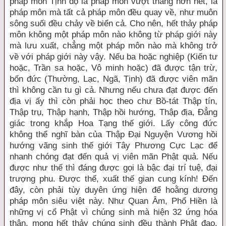
pháp môn Tịnh độ là pháp môn vượt thắng hơn hết, là
pháp môn mà tất cả pháp môn đều quay về, như muôn
sông suối đều chảy về biển cả. Cho nên, hết thảy pháp
môn không một pháp môn nào không từ pháp giới này
mà lưu xuất, chẳng một pháp môn nào mà không trở
về với pháp giới này vậy. Nếu ba hoặc nghiệp (Kiến tư
hoặc, Trần sa hoặc, Vô minh hoặc) đã được tận trừ,
bốn đức (Thường, Lạc, Ngã, Tịnh) đã được viên mãn
thì không cần tu gì cả. Nhưng nếu chưa đạt được đến
địa vị ấy thì còn phải học theo chư Bồ-tát Thập tín,
Thập trụ, Thập hạnh, Thập hồi hướng, Thập địa, Đẳng
giác trong khắp Hoa Tạng thế giới. Lấy công đức
không thể nghĩ bàn của Thập Đại Nguyện Vương hồi
hướng vãng sinh thế giới Tây Phương Cực Lạc để
nhanh chóng đạt đến quả vị viên mãn Phật quả. Nếu
được như thế thì đáng được gọi là bậc đại trí tuệ, đại
trượng phu. Được thế, xuất thế gian cung kính! Đến
đây, còn phải tùy duyên ứng hiện để hoằng dương
pháp môn siêu việt này. Như Quan Âm, Phổ Hiền là
những vị cổ Phật vì chúng sinh mà hiện 32 ứng hóa
thân, mong hết thảy chúng sinh đều thành Phật đạo.