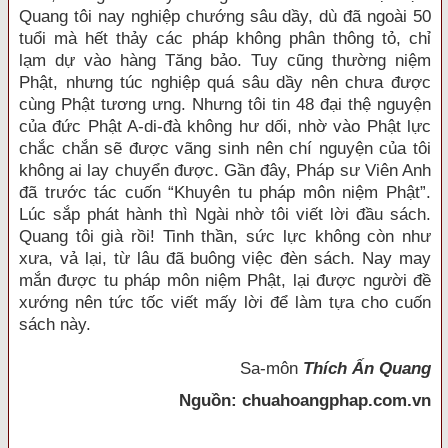
Quang tôi nay nghiệp chướng sâu dầy, dù đã ngoài 50
tuổi mà hết thảy các pháp không phân thông tỏ, chỉ
lạm dự vào hàng Tăng bảo. Tuy cũng thường niệm
Phật, nhưng túc nghiệp quá sâu dầy nên chưa được
cùng Phật tương ưng. Nhưng tôi tin 48 đại thệ nguyện
của đức Phật A-di-đà không hư dối, nhờ vào Phật lực
chắc chắn sẽ được vãng sinh nên chí nguyện của tôi
không ai lay chuyển được. Gần đây, Pháp sư Viên Anh
đã trước tác cuốn “Khuyên tu pháp môn niệm Phật”.
Lúc sắp phát hành thì Ngài nhờ tôi viết lời đầu sách.
Quang tôi già rồi! Tinh thần, sức lực không còn như
xưa, vả lại, từ lâu đã buông việc đèn sách. Nay may
mắn được tu pháp môn niệm Phật, lại được người đề
xướng nên tức tốc viết mấy lời để làm tựa cho cuốn
sách này.
Sa-môn
Thích Ấn Quang
Nguồn: chuahoangphap.com.vn