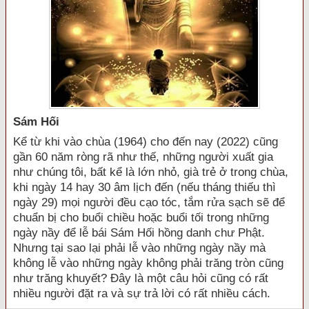
Sám Hối
Kể từ khi vào chùa (1964) cho đến nay (2022) cũng
gần 60 năm ròng rã như thế, những người xuất gia
như chúng tôi, bất kể là lớn nhỏ, già trẻ ở trong chùa,
khi ngày 14 hay 30 âm lịch đến (nếu tháng thiếu thì
ngày 29) mọi người đều cạo tóc, tắm rửa sạch sẽ để
chuẩn bị cho buổi chiều hoặc buổi tối trong những
ngày nầy để lễ bái Sám Hối hồng danh chư Phật.
Nhưng tại sao lại phải lễ vào những ngày nầy mà
không lễ vào những ngày không phải trăng tròn cũng
như trăng khuyết? Đây là một câu hỏi cũng có rất
nhiều người đặt ra và sự trả lời có rất nhiều cách.