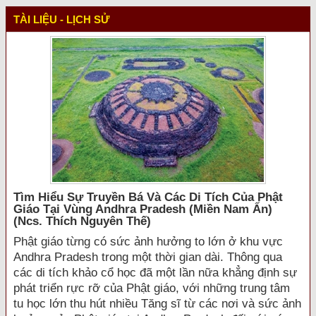
TÀI LIỆU - LỊCH SỬ
Tìm Hiểu Sự Truyền Bá Và Các Di Tích Của Phật
Giáo Tại Vùng Andhra Pradesh (miền Nam Ấn)
(ncs. Thích Nguyên Thế)
Phật giáo từng có sức ảnh hưởng to lớn ở khu vực
Andhra Pradesh trong một thời gian dài. Thông qua
các di tích khảo cổ học đã một lần nữa khẳng định sự
phát triển rực rỡ của Phật giáo, với những trung tâm
tu học lớn thu hút nhiều Tăng sĩ từ các nơi và sức ảnh