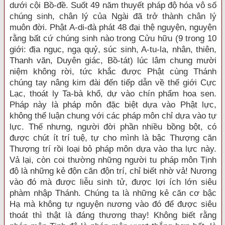
dưới cội Bồ-đề. Suốt 49 năm thuyết pháp độ hóa vô số
chúng sinh, chân lý của Ngài đã trở thành chân lý
muôn đời. Phật A-di-đà phát 48 đại thệ nguyện, nguyện
rằng bất cứ chúng sinh nào trong Cửu hữu (9 trong 10
giới: địa ngục, ngạ quỷ, súc sinh, A-tu-la, nhân, thiên,
Thanh văn, Duyên giác, Bồ-tát) lúc lâm chung mười
niệm không rời, tức khắc được Phật cùng Thánh
chúng tay nâng kim đài đến tiếp dẫn về thế giới Cực
Lạc, thoát ly Ta-bà khổ, dự vào chín phẩm hoa sen.
Pháp này là pháp môn đặc biệt dựa vào Phật lực,
không thể luận chung với các pháp môn chỉ dựa vào tự
lực. Thế nhưng, người đời phần nhiều bồng bột, có
được chút ít trí tuệ, tự cho mình là bậc Thượng căn
Thượng trí rồi loại bỏ pháp môn dựa vào tha lực này.
Vả lại, còn coi thường những người tu pháp môn Tịnh
độ là những kẻ độn căn độn trí, chỉ biết nhờ vả! Nương
vào đó mà được liễu sinh tử, được lợi ích lớn siêu
phàm nhập Thánh. Chúng ta là những kẻ căn cơ bậc
Hạ mà không tự nguyện nương vào đó để được siêu
thoát thì thật là đáng thương thay! Không biết rằng