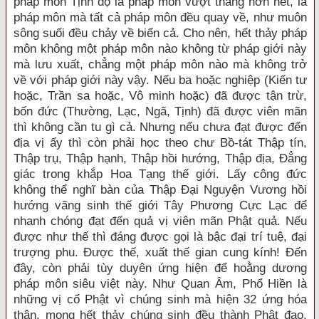
pháp môn Tịnh độ là pháp môn vượt thắng hơn hết, là
pháp môn mà tất cả pháp môn đều quay về, như muôn
sông suối đều chảy về biển cả. Cho nên, hết thảy pháp
môn không một pháp môn nào không từ pháp giới này
mà lưu xuất, chẳng một pháp môn nào mà không trở
về với pháp giới này vậy. Nếu ba hoặc nghiệp (Kiến tư
hoặc, Trần sa hoặc, Vô minh hoặc) đã được tận trừ,
bốn đức (Thường, Lạc, Ngã, Tịnh) đã được viên mãn
thì không cần tu gì cả. Nhưng nếu chưa đạt được đến
địa vị ấy thì còn phải học theo chư Bồ-tát Thập tín,
Thập trụ, Thập hạnh, Thập hồi hướng, Thập địa, Đẳng
giác trong khắp Hoa Tạng thế giới. Lấy công đức
không thể nghĩ bàn của Thập Đại Nguyện Vương hồi
hướng vãng sinh thế giới Tây Phương Cực Lạc để
nhanh chóng đạt đến quả vị viên mãn Phật quả. Nếu
được như thế thì đáng được gọi là bậc đại trí tuệ, đại
trượng phu. Được thế, xuất thế gian cung kính! Đến
đây, còn phải tùy duyên ứng hiện để hoằng dương
pháp môn siêu việt này. Như Quan Âm, Phổ Hiền là
những vị cổ Phật vì chúng sinh mà hiện 32 ứng hóa
thân, mong hết thảy chúng sinh đều thành Phật đạo.