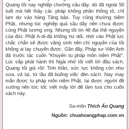
Quang tôi nay nghiệp chướng sâu dầy, dù đã ngoài 50
tuổi mà hết thảy các pháp không phân thông tỏ, chỉ
lạm dự vào hàng Tăng bảo. Tuy cũng thường niệm
Phật, nhưng túc nghiệp quá sâu dầy nên chưa được
cùng Phật tương ưng. Nhưng tôi tin 48 đại thệ nguyện
của đức Phật A-di-đà không hư dối, nhờ vào Phật lực
chắc chắn sẽ được vãng sinh nên chí nguyện của tôi
không ai lay chuyển được. Gần đây, Pháp sư Viên Anh
đã trước tác cuốn “Khuyên tu pháp môn niệm Phật”.
Lúc sắp phát hành thì Ngài nhờ tôi viết lời đầu sách.
Quang tôi già rồi! Tinh thần, sức lực không còn như
xưa, vả lại, từ lâu đã buông việc đèn sách. Nay may
mắn được tu pháp môn niệm Phật, lại được người đề
xướng nên tức tốc viết mấy lời để làm tựa cho cuốn
sách này.
Sa-môn
Thích Ấn Quang
Nguồn: chuahoangphap.com.vn