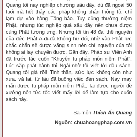
Quang tôi nay nghiệp chướng sâu dầy, dù đã ngoài 50
tuổi mà hết thảy các pháp không phân thông tỏ, chỉ
lạm dự vào hàng Tăng bảo. Tuy cũng thường niệm
Phật, nhưng túc nghiệp quá sâu dầy nên chưa được
cùng Phật tương ưng. Nhưng tôi tin 48 đại thệ nguyện
của đức Phật A-di-đà không hư dối, nhờ vào Phật lực
chắc chắn sẽ được vãng sinh nên chí nguyện của tôi
không ai lay chuyển được. Gần đây, Pháp sư Viên Anh
đã trước tác cuốn “Khuyên tu pháp môn niệm Phật”.
Lúc sắp phát hành thì Ngài nhờ tôi viết lời đầu sách.
Quang tôi già rồi! Tinh thần, sức lực không còn như
xưa, vả lại, từ lâu đã buông việc đèn sách. Nay may
mắn được tu pháp môn niệm Phật, lại được người đề
xướng nên tức tốc viết mấy lời để làm tựa cho cuốn
sách này.
Sa-môn
Thích Ấn Quang
Nguồn: chuahoangphap.com.vn