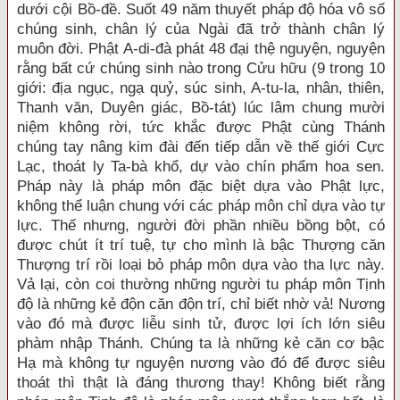
dưới cội Bồ-đề. Suốt 49 năm thuyết pháp độ hóa vô số
chúng sinh, chân lý của Ngài đã trở thành chân lý
muôn đời. Phật A-di-đà phát 48 đại thệ nguyện, nguyện
rằng bất cứ chúng sinh nào trong Cửu hữu (9 trong 10
giới: địa ngục, ngạ quỷ, súc sinh, A-tu-la, nhân, thiên,
Thanh văn, Duyên giác, Bồ-tát) lúc lâm chung mười
niệm không rời, tức khắc được Phật cùng Thánh
chúng tay nâng kim đài đến tiếp dẫn về thế giới Cực
Lạc, thoát ly Ta-bà khổ, dự vào chín phẩm hoa sen.
Pháp này là pháp môn đặc biệt dựa vào Phật lực,
không thể luận chung với các pháp môn chỉ dựa vào tự
lực. Thế nhưng, người đời phần nhiều bồng bột, có
được chút ít trí tuệ, tự cho mình là bậc Thượng căn
Thượng trí rồi loại bỏ pháp môn dựa vào tha lực này.
Vả lại, còn coi thường những người tu pháp môn Tịnh
độ là những kẻ độn căn độn trí, chỉ biết nhờ vả! Nương
vào đó mà được liễu sinh tử, được lợi ích lớn siêu
phàm nhập Thánh. Chúng ta là những kẻ căn cơ bậc
Hạ mà không tự nguyện nương vào đó để được siêu
thoát thì thật là đáng thương thay! Không biết rằng