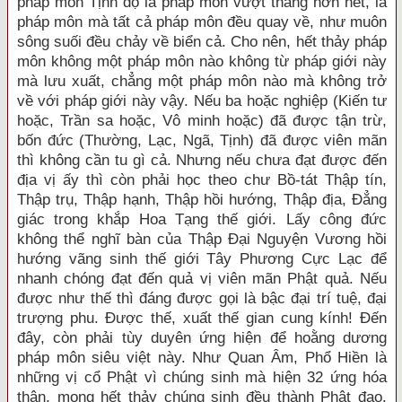
pháp môn Tịnh độ là pháp môn vượt thắng hơn hết, là
pháp môn mà tất cả pháp môn đều quay về, như muôn
sông suối đều chảy về biển cả. Cho nên, hết thảy pháp
môn không một pháp môn nào không từ pháp giới này
mà lưu xuất, chẳng một pháp môn nào mà không trở
về với pháp giới này vậy. Nếu ba hoặc nghiệp (Kiến tư
hoặc, Trần sa hoặc, Vô minh hoặc) đã được tận trừ,
bốn đức (Thường, Lạc, Ngã, Tịnh) đã được viên mãn
thì không cần tu gì cả. Nhưng nếu chưa đạt được đến
địa vị ấy thì còn phải học theo chư Bồ-tát Thập tín,
Thập trụ, Thập hạnh, Thập hồi hướng, Thập địa, Đẳng
giác trong khắp Hoa Tạng thế giới. Lấy công đức
không thể nghĩ bàn của Thập Đại Nguyện Vương hồi
hướng vãng sinh thế giới Tây Phương Cực Lạc để
nhanh chóng đạt đến quả vị viên mãn Phật quả. Nếu
được như thế thì đáng được gọi là bậc đại trí tuệ, đại
trượng phu. Được thế, xuất thế gian cung kính! Đến
đây, còn phải tùy duyên ứng hiện để hoằng dương
pháp môn siêu việt này. Như Quan Âm, Phổ Hiền là
những vị cổ Phật vì chúng sinh mà hiện 32 ứng hóa
thân, mong hết thảy chúng sinh đều thành Phật đạo.