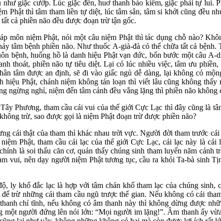
hư giặc cướp. Lúc giặc đến, huơ thanh bảo kiếm, giặc phải tự lui. P
ệm Phật thì tâm tham liền tự diệt, lúc tâm sân, tâm si khởi cũng đều
 tất cả phiền não đều được đoạn trừ tận gốc.
 môn niệm Phật, nói một câu niệm Phật thì tác dụng chỗ nào? Không
 thảy tâm bệnh phiền não. Như thuốc A-già-đà có thể chữa tất cả bệnh
muôn bệnh, huống hồ là danh hiệu Phật vạn đức, bốn bước một câu A-
anh thoát, phiền não tự tiêu diệt. Lại có lúc nhiều việc, tâm ưu phiề
 thân tâm được an định, sẽ đi vào giấc ngủ dễ dàng, lại không có mộ
h hiệu Phật, chánh niệm không tán loạn thì viết lâu cũng không thấy
ng ngừng nghỉ, niệm đến tâm cảnh đều vắng lặng thì phiền não không 
ây Phương, tham cầu cái vui của thế giới Cực Lạc thì đây cũng là tâ
 không trừ, sao được gọi là niệm Phật đoạn trừ được phiền não?
 cái thật của tham thì khác nhau trời vực. Người đời tham trước cái v
niệm Phật, tham cầu cái lạc của thế giới Cực Lạc, cái lạc này là cái 
hính là soi thấu căn cơ, quán thấy chúng sinh tham luyến năm cảnh trầ
làm vui, nên dạy người niệm Phật tương tục, cầu ra khỏi Ta-bà sinh 
, ly khổ đắc lạc là hợp với tâm chán khổ tham lạc của chúng sinh,
 để trừ những cái tham cầu ngũ trược thế gian. Nếu không có cái tha
thanh chỉ tĩnh, nếu không có âm thanh này thì không dừng được nhữ
 một người đứng lên nói lớn: “Mọi người im lặng!”. Âm thanh ấy vừa 
ũng lại như vậy, không những không có hại mà còn được lợi ích rất lớ