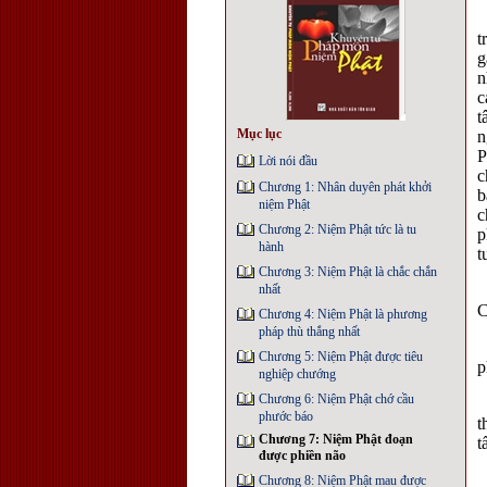
t
g
n
c
t
Mục lục
n
P
Lời nói đầu
c
Chương 1: Nhân duyên phát khởi
b
niệm Phật
c
Chương 2: Niệm Phật tức là tu
p
hành
t
Chương 3: Niệm Phật là chắc chắn
nhất
P
C
Chương 4: Niệm Phật là phương
pháp thù thắng nhất
*
Chương 5: Niệm Phật được tiêu
p
nghiệp chướng
Chương 6: Niệm Phật chớ cầu
T
phước báo
t
Chương 7: Niệm Phật đoạn
t
được phiền não
T
Chương 8: Niệm Phật mau được