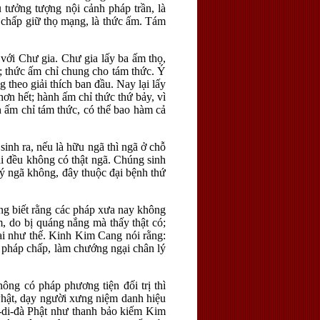
u tưởng tượng nội cảnh pháp trần, là
 chấp giữ thọ mạng, là thức ấm. Tám
 với Chư gia. Chư gia lấy ba ấm thọ,
h; thức ấm chỉ chung cho tám thức. Ý
 theo giải thích ban đầu. Nay lại lấy
hơn hết; hành ấm chỉ thức thứ bảy, vì
n ấm chỉ tám thức, có thể bao hàm cả
sinh ra, nếu là hữu ngã thì ngã ở chỗ
lai đều không có thật ngã. Chúng sinh
lý ngã không, đây thuộc đại bệnh thứ
ông biết rằng các pháp xưa nay không
, do bị quáng nắng mà thấy thật có;
lại như thế. Kinh Kim Cang nói rằng:
o pháp chấp, làm chướng ngại chân lý
ng có pháp phương tiện đối trị thì
hật, dạy người xưng niệm danh hiệu
A-di-đà Phật như thanh bảo kiếm Kim