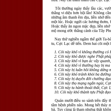
Tôi thường ngày thấy lầu các, vườn 
thắng vi diệu hơn bội lần! Không cầ
những âm thanh êm dịu, liền nhớ đến
một lúc. Hoặc ngửi các hương thơm, 
Hoặc thấy ăn ngon mặc đẹp, liền nhớ 
mộ mong ước thắng cảnh của Tây Phư
Nay thử nghiền ngẫm thế giới Ta-bà, 
tu, Cực Lạc dễ tiến. Đem hai cõi một 
1. Cõi này khổ vì không thường có P
2. Cõi này khó được nghe Phật pháp, 
3. Cõi này khổ vì bạn ác vây quanh,
4. Cõi này khổ vì thường hay bị ma 
5. Cõi này bị luân hồi không dừng ng
6. Cõi này khó tránh khỏi ba đường k
7. Cõi này bị duyên đời chướng đạo,
8. Cõi này thọ mạng ngắn ngủi, Cực
9. Cõi này tu hành thoái thất, Cực Lạ
10. Cõi này khó thành tựu Phật đạo,
Quán mười điều so sánh trên đây thì 
tâm bệnh phiền não. Mong hết thảy m
bà. Tuy cùng là tham nhưng thật khôn