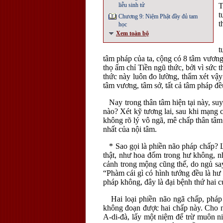
liễu sinh tử
T
t
Chương 9: Niệm Phật đầy đủ tam
t
học
Xem toàn bộ
S
t
tâm pháp của ta, cộng có 8 tâm vương 
thọ ấm chỉ Tiền ngũ thức, bởi vì sức 
thức này luôn đo lường, thẩm xét vậy
tâm vương, tâm sở, tất cả tâm pháp đề
Nay trong thân tâm hiện tại này, suy 
nào? Xét kỹ tương lai, sau khi mạng c
không rõ lý vô ngã, mê chấp thân tâm
nhất của nội tâm.
* Sao gọi là phiền não pháp chấp? Là
thật, như hoa đốm trong hư không, n
cảnh trong mộng cũng thế, do ngủ say
“Phàm cái gì có hình tướng đều là hư
pháp không, đây là đại bệnh thứ hai c
Hai loại phiền não ngã chấp, pháp c
không đoạn được hai chấp này. Cho n
A-di-đà, lấy một niệm để trừ muôn n