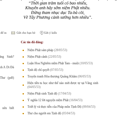
“Thời gian trăm tuổi có bao nhiêu,
Khuyên anh hãy sớm niệm Phật nhiều.
Đừng tham nhục dục Ta-bà cõi,
Về Tây Phương cảnh sướng hơn nhiều”.
để in
Gửi cho bạn bè
Gửi ý kiến
Các tin đã đăng:
Niệm Phật sám pháp
(28/05/53)
ng Sinh?
Niệm Phật cảnh
(22/05/53)
Luận Hoa Nghiêm niệm Phật Tam - muội
(10/05/53)
nh A Di Đà
Tịnh độ chỉ quyết
(07/05/53)
Truyện tranh Hòa thượng Quảng Khâm
(06/05/53)
Thư (pdf)
Hiện tiền tu học như thế nào mới được tự tại Vãng sinh
(04/05/53)
Niệm Phật sinh Tịnh độ
(17/04/53)
Ý nghĩa 12 lời nguyện niệm Phật
(16/04/53)
Triết lý và thực tiễn của Pháp môn Tịnh Độ
(09/04/53)
 nên biết
Thư cho người em Tịnh độ
(05/04/53)