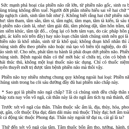
Sức mạnh phá hoại của phiền não rất lớn, từ phiền não gốc, sinh ra 
rùng trùng không đếm xuể. Người đời phần nhiều hiểu sai về hai chữ “
ặp nghịch cảnh, sinh tâm bất như ý. Không biết rằng hai chữ phiền não
hư: tâm tham, tâm sân, tâm si, tâm nghi, tâm mạn, tâm tà kiến, là sáu 
ả phiền não cành lá, như: tâm giải đãi, tâm phóng dật, tâm hôn trầm, 
âm siểm khúc, tâm tật đố... cộng lại có hơn tám vạn, do các pháp hôn 
ghi, ác kiến nói trên đây) hay não loạn chân tánh chúng sinh nên gọi là
hiền não là khổ nhân, sinh tử là khổ quả; không đoạn khổ nhân thì 
húng sinh đều theo phiền não hoặc mà tạo vô biên tội nghiệp, do đ
áo sinh tử. Cho nên, phát tâm tu hành là phải đoạn dứt phiền não. Phiề
húng sinh. Bệnh ngoài thân có thể mời bác sĩ chữa trị, còn có bện
hải thúc thủ, không một loại thuốc nào tác dụng. Chỉ có thuốc n
uyên thuyết mới trị được tâm bệnh phiền não mà thôi vậy.
hiền não tuy nhiều nhưng chung quy không ngoài hai loại: Phiền nã
húng sinh trong ba cõi sáu đường đầy đủ hai phiền não chấp này.
 Sao gọi là phiền não ngã chấp? Tất cả chúng sinh đều chấp thân n
háp xưa nay vốn vô ngã, cái thân này là do ngũ ấm tích tụ mà thành, đâ
rước xét vô ngã của thân. Thân thuộc sắc ấm là, địa, thủy, hỏa, ph
hịt, gân, cốt thuộc Địa đại; đàm dãi máu mủ thuộc Thủy đại; hơi ấm toà
ất cả động tác thuộc Phong đại. Thân này ngoài tứ đại ra, cái gì là ta?
hứ đến xét vô ngã của tâm. Tâm thuộc bốn ấm thọ, tưởng, hành, t