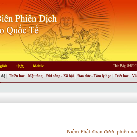
Thứ Bảy, 8/8/2
glish
中文
Mobile
 độ
Thiền học
Mật tông
Đời sống - Xã hội
Đạo đức - Tâm lý học
Triết học
Vă
Niệm Phật đoạn được phiền nã