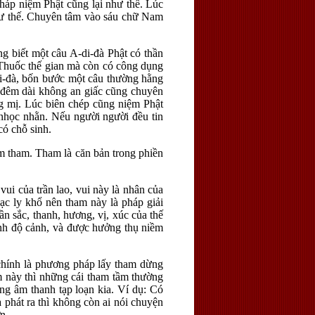
háp niệm Phật cũng lại như thế. Lúc
 như thế. Chuyên tâm vào sáu chữ Nam
 biết một câu A-di-đà Phật có thần
. Thuốc thế gian mà còn có công dụng
di-đà, bốn bước một câu thường hằng
n, đêm dài không an giấc cũng chuyên
ng mị. Lúc biên chép cũng niệm Phật
 nhọc nhằn. Nếu người người đều tin
có chỗ sinh.
m tham. Tham là căn bản trong phiền
ui của trần lao, vui này là nhân của
lạc ly khổ nên tham này là pháp giải
n sắc, thanh, hương, vị, xúc của thế
Tịnh độ cảnh, và được hưởng thụ niềm
 chính là phương pháp lấy tham dừng
m này thì những cái tham tầm thường
ng âm thanh tạp loạn kia. Ví dụ: Có
phát ra thì không còn ai nói chuyện
n.