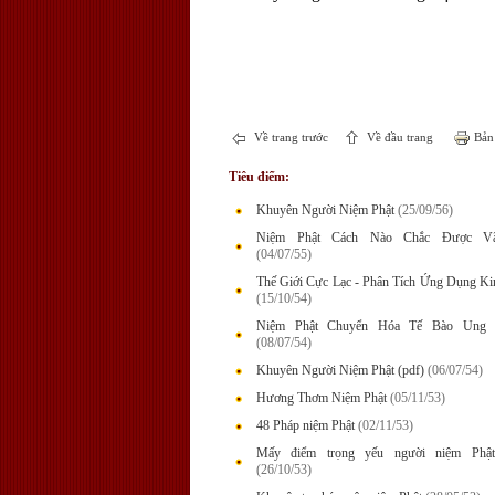
Về trang trước
Về đầu trang
Bản 
Tiêu điểm:
Khuyên Người Niệm Phật
(25/09/56)
Niệm Phật Cách Nào Chắc Được Vã
(04/07/55)
Thế Giới Cực Lạc - Phân Tích Ứng Dụng Ki
(15/10/54)
Niệm Phật Chuyển Hóa Tế Bào Ung 
(08/07/54)
Khuyên Người Niệm Phật (pdf)
(06/07/54)
Hương Thơm Niệm Phật
(05/11/53)
48 Pháp niệm Phật
(02/11/53)
Mấy điểm trọng yếu người niệm Phật
(26/10/53)