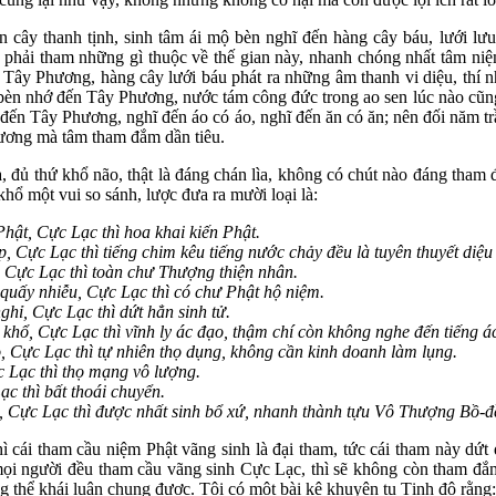
cây thanh tịnh, sinh tâm ái mộ bèn nghĩ đến hàng cây báu, lưới lưu 
n phải tham những gì thuộc về thế gian này, nhanh chóng nhất tâm ni
 Tây Phương, hàng cây lưới báu phát ra những âm thanh vi diệu, thí 
bèn nhớ đến Tây Phương, nước tám công đức trong ao sen lúc nào cũn
đến Tây Phương, nghĩ đến áo có áo, nghĩ đến ăn có ăn; nên đối năm trầ
ơng mà tâm tham đắm dần tiêu.
đủ thứ khổ não, thật là đáng chán lìa, không có chút nào đáng tham 
khổ một vui so sánh, lược đưa ra mười loại là:
hật, Cực Lạc thì hoa khai kiến Phật.
Cực Lạc thì tiếng chim kêu tiếng nước chảy đều là tuyên thuyết diệu
 Cực Lạc thì toàn chư Thượng thiện nhân.
quấy nhiễu, Cực Lạc thì có chư Phật hộ niệm.
hỉ, Cực Lạc thì dứt hẳn sinh tử.
hổ, Cực Lạc thì vĩnh ly ác đạo, thậm chí còn không nghe đến tiếng á
 Cực Lạc thì tự nhiên thọ dụng, không cần kinh doanh làm lụng.
 Lạc thì thọ mạng vô lượng.
c thì bất thoái chuyển.
 Cực Lạc thì được nhất sinh bổ xứ, nhanh thành tựu Vô Thượng Bồ-đ
cái tham cầu niệm Phật vãng sinh là đại tham, tức cái tham này dứt đ
ọi người đều tham cầu vãng sinh Cực Lạc, thì sẽ không còn tham đắm
g thể khái luận chung được. Tôi có một bài kệ khuyên tu Tịnh độ rằng: