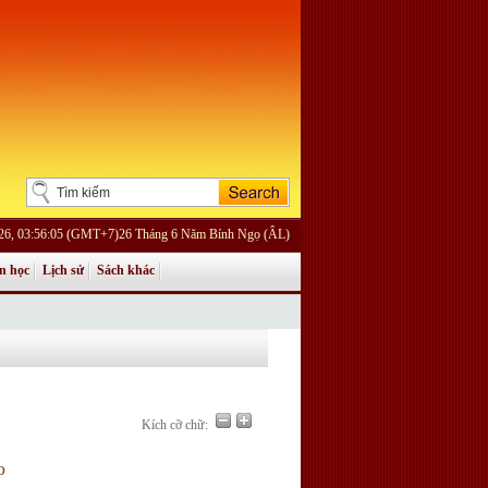
026, 03:56:05 (GMT+7)26 Tháng 6 Năm Bính Ngọ (ÂL)
n học
Lịch sử
Sách khác
Kích cỡ chữ:
o