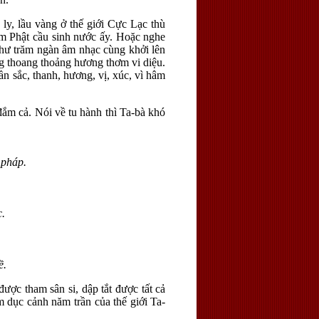
ly, lầu vàng ở thế giới Cực Lạc thù
ệm Phật cầu sinh nước ấy. Hoặc nghe
như trăm ngàn âm nhạc cùng khởi lên
g thoang thoảng hương thơm vi diệu.
n sắc, thanh, hương, vị, xúc, vì hâm
đắm cả. Nói về tu hành thì Ta-bà khó
 pháp.
c.
ề.
ược tham sân si, dập tắt được tất cả
 dục cảnh năm trần của thế giới Ta-