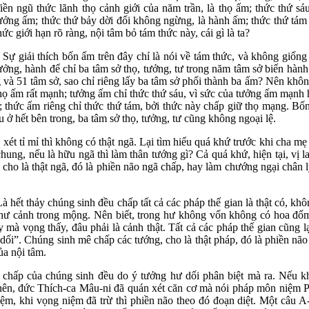
iền ngũ thức lãnh thọ cảnh giới của năm trần, là thọ ấm; thức thứ sá
ưởng ấm; thức thứ bảy dời đổi không ngừng, là hành ấm; thức thứ tám
hức giới hạn rõ ràng, nội tâm bỏ tám thức này, cái gì là ta?
ự giải thích bốn ấm trên đây chỉ là nói về tám thức, và không giống
ưởng, hành để chỉ ba tâm sở thọ, tưởng, tư trong năm tâm sở biến hàn
và 51 tâm sở, sao chỉ riêng lấy ba tâm sở phối thành ba ấm? Nên không
thọ ấm rất mạnh; tưởng ấm chỉ thức thứ sáu, vì sức của tưởng ấm mạnh 
; thức ấm riêng chỉ thức thứ tám, bởi thức này chấp giữ thọ mạng. Bố
u ở hết bên trong, ba tâm sở thọ, tưởng, tư cũng không ngoại lệ.
xét tỉ mỉ thì không có thật ngã. Lại tìm hiểu quá khứ trước khi cha mẹ 
hung, nếu là hữu ngã thì làm thân tướng gì? Cả quá khứ, hiện tại, vị 
 cho là thật ngã, đó là phiền não ngã chấp, hay làm chướng ngại chân 
 hết thảy chúng sinh đều chấp tất cả các pháp thế gian là thật có, kh
hư cảnh trong mộng. Nên biết, trong hư không vốn không có hoa đốm
 mà vọng thấy, đâu phải là cảnh thật. Tất cả các pháp thế gian cũng 
 dối”. Chúng sinh mê chấp các tướng, cho là thật pháp, đó là phiền nã
ủa nội tâm.
hấp của chúng sinh đều do ý tưởng hư dối phân biệt mà ra. Nếu khô
ên, đức Thích-ca Mâu-ni đã quán xét căn cơ mà nói pháp môn niệm P
iệm, khi vọng niệm đã trừ thì phiền não theo đó đoạn diệt. Một câu 