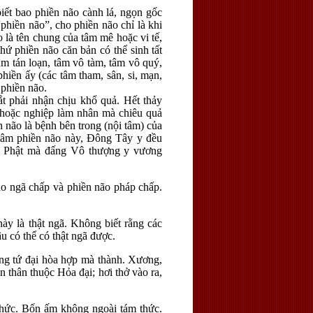
biết bao phiền não cành lá, ngọn gốc
phiền não”, cho phiền não chỉ là khi
 là tên chung của tâm mê hoặc vi tế,
thứ phiền não căn bản có thể sinh tất
tâm tán loạn, tâm vô tàm, tâm vô quý,
phiền ấy (các tâm tham, sân, si, mạn,
 phiền não.
ắt phải nhận chịu khổ quả. Hết thảy
ó hoặc nghiệp làm nhân mà chiêu quả
n não là bệnh bên trong (nội tâm) của
h tâm phiền não này, Đông Tây y đều
iệm Phật mà đấng Vô thượng y vương
o ngã chấp và phiền não pháp chấp.
ày là thật ngã. Không biết rằng các
u có thể có thật ngã được.
ong tứ đại hòa hợp mà thành. Xương,
n thân thuộc Hỏa đại; hơi thở vào ra,
hức. Bốn ấm không ngoài tám thức.