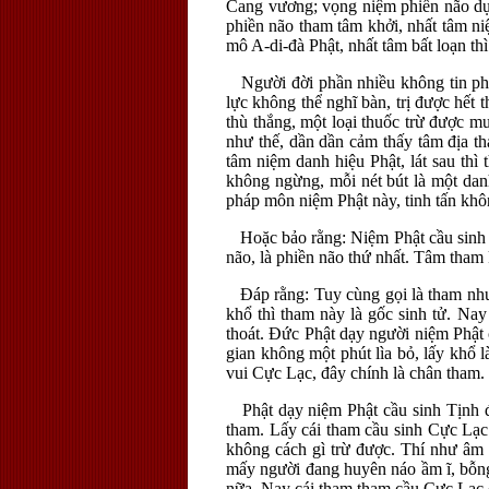
Cang vương; vọng niệm phiền não dụ n
phiền não tham tâm khởi, nhất tâm ni
mô A-di-đà Phật, nhất tâm bất loạn thì
Người đời phần nhiều không tin pháp
lực không thể nghĩ bàn, trị được hết
thù thắng, một loại thuốc trừ được 
như thế, dần dần cảm thấy tâm địa th
tâm niệm danh hiệu Phật, lát sau thì
không ngừng, mỗi nét bút là một dan
pháp môn niệm Phật này, tinh tấn khô
Hoặc bảo rằng: Niệm Phật cầu sinh T
não, là phiền não thứ nhất. Tâm tham
Đáp rằng: Tuy cùng gọi là tham nhưng
khổ thì tham này là gốc sinh tử. Nay 
thoát. Đức Phật dạy người niệm Phật c
gian không một phút lìa bỏ, lấy khổ 
vui Cực Lạc, đây chính là chân tham.
Phật dạy niệm Phật cầu sinh Tịnh độ
tham. Lấy cái tham cầu sinh Cực Lạc
không cách gì trừ được. Thí như âm 
mấy người đang huyên náo ầm ĩ, bỗng
nữa. Nay cái tham tham cầu Cực Lạc c