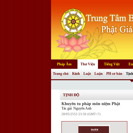
Pháp Âm
Thư Viện
Tiếng Việt
En
Trang chủ
Kinh
Luật
Luận
PH cơ bản
Tịnh
TỊNH ĐỘ
Khuyên tu pháp môn niệm Phật
Tác giả: Nguyên Anh
28/05/2553 23:50 (GMT+7)