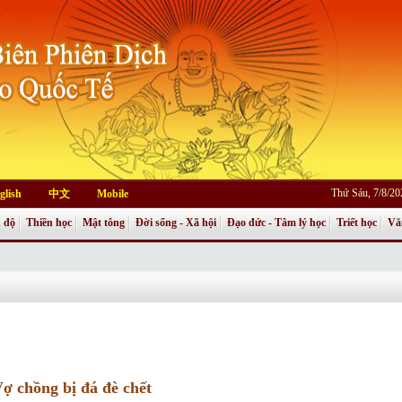
Thứ Sáu, 7/8/2
glish
中文
Mobile
 độ
Thiền học
Mật tông
Đời sống - Xã hội
Đạo đức - Tâm lý học
Triết học
Vă
ợ chồng bị đá đè chết