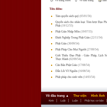
Về trang trước
Về đầu trang
Bản 
Tiêu điểm:
Tám quyển sách quý
(05/01/56)
Quyển sách cho nhân loại: Tóm lược Đạo P
Phật
(19/12/55)
Phật Giáo Nhập Môn
(19/07/55)
Định Nghiệp Trong Phật Giáo
(22/11/54)
Phật Giáo
(30/09/54)
Phật Pháp Cho Mọi Người
(27/09/54)
Giới Thiệu Đạo Phật - Giáo Pháp, Lịch 
Thực Hành
(02/09/54)
Căn Bản Phật Giáo
(17/08/54)
Dẫn Lối Về Nguồn
(16/08/54)
Phật pháp cho sinh viên
(14/03/54)
Về đầu trang
▲
Thư viện
Hình Ảnh
Kinh
Luật
Luận
Phật học cơ bản