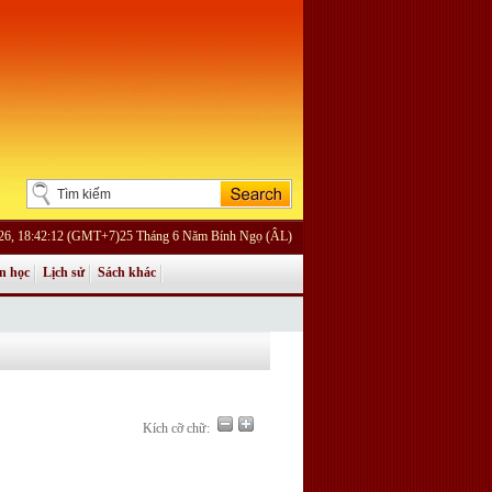
026, 18:42:12 (GMT+7)25 Tháng 6 Năm Bính Ngọ (ÂL)
n học
Lịch sử
Sách khác
Kích cỡ chữ: