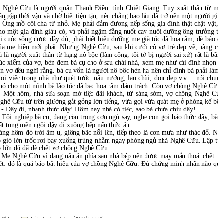
ghê Cữu là người quận Thanh Điền, tỉnh Chiết Giang. Tuy xuất thân từ m
án gặp thời vận và nhờ biết tiện tặn, nên chẳng bao lâu đã trở nên một người gi
ng mồ côi cha từ nhỏ. Mẹ phải đảm đương nếp sống gia đình thật chật vật
ho một gia đình giàu có, và phải ngậm đắng nuốt cay nuôi dưỡng ông trưởng
ại cuộc sống được đầy đủ, phải biết hiếu dưỡng mẹ già tóc đã hoa râm, để báo 
ủa mẹ hiền mới phải. Nhưng Nghê Cữu, sau khi cưới cô vợ trẻ đẹp về, nàng 
à là người xuất thân từ hạng nô bộc (làm công, tôi tớ bị người sai xử) rất là 
úc xiểm của vợ, bèn đem bà cụ cho ở sau chái nhà, xem mẹ như cái đinh nhọn
ẫn vợ đều nghĩ rằng, bà cụ vốn là người nô bộc hèn hạ nên chỉ định bà phải là
ọi việc trong nhà như quét tước, nấu nướng, lau chùi, dọn dẹp v.v… nói chun
hó cho một mình bà lão tóc đã bạc hoa râm đảm trách. Còn vợ chồng Nghê Cữ
ột hôm, nhà sửa soạn mở tiệc đãi khách, từ sáng sớm, vợ chồng Nghê Cữ
ghê Cữu từ trên giường gắt gỏng lớn tiếng, vừa gọi vừa quát mẹ ở phòng kế b
 Dậy đi, nhanh thức dậy! Hôm nay nhà có tiệc, sao bà chưa chịu dậy!
ội nghiệp bà cụ, đang còn trong cơn ngủ say, nghe con gọi bảo thức dậy, b
ất tung mền ngồi dậy đi xuống bếp nấu thức ăn.
áng hôm đó trời âm u, giông bão nổi lên, tiếp theo là cơn mưa như thác đổ. 
o gió lớn trốc rơi bay xuống trúng nhằm ngay phòng ngủ nhà Nghê Cữu. Lập tứ
o lớn đó đã đè chết vợ chồng Nghê Cữu.
ẹ Nghê Cữu vì đang nấu ăn phía sau nhà bếp nên được may mắn thoát chết. 
ét: đó là quả báo bất hiếu của vợ chồng Nghê Cữu. Đủ chứng minh nhân nào q