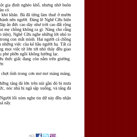
ột gia đình nghèo khổ, nhưng nhờ buôn
àu có.
, khó khăn. Bà đã từng làm thuê ở mướn
 thành nên người. Đáng lẽ Nghê Cữu hiện
đáp ân đức cao dày như trời cao đất rộng
coi mẹ chồng không ra gì. Nàng cho rằng
bần tiện), Nghê Cữu nghe những lời nhỏ to
 trong con mắt mình. Hai người cả chồng
m những việc của kẻ hầu người hạ. Tất cả
g mọi việc từ lớn tới nhỏ thảy đều giao
u phè phỡn ngồi không hưởng lạc.
u thức giấc đang còn nằm trên giường.
ên:
à chợt tỉnh trong cơn mơ mơ màng màng,
Những tảng đá lớn trên núi gần đó bị mưa
c, nóc nhà bị ngã sập xuống, và tảng đá
Người lối xóm nghe tin dữ này đều nhận
uả nấy.