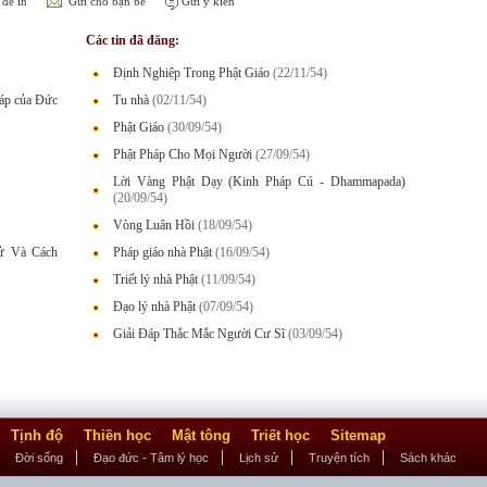
để in
Gửi cho bạn bè
Gửi ý kiến
Các tin đã đăng:
Định Nghiệp Trong Phật Giáo
(22/11/54)
háp của Đức
Tu nhà
(02/11/54)
Phật Giáo
(30/09/54)
Phật Pháp Cho Mọi Người
(27/09/54)
Lời Vàng Phật Dạy (Kinh Pháp Cú - Dhammapada)
(20/09/54)
Vòng Luân Hồi
(18/09/54)
Sử Và Cách
Pháp giáo nhà Phật
(16/09/54)
Triết lý nhà Phật
(11/09/54)
Đạo lý nhà Phật
(07/09/54)
Giải Đáp Thắc Mắc Người Cư Sĩ
(03/09/54)
Tịnh độ
Thiền học
Mật tông
Triết học
Sitemap
Đời sống
Đạo đức - Tâm lý học
Lịch sử
Truyện tích
Sách khác