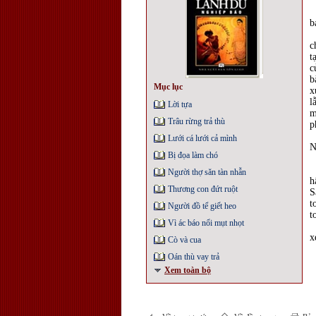
N
b
Ô
c
t
c
b
Mục lục
x
l
Lời tựa
m
Trâu rừng trả thù
p
M
Lưới cá lưới cả mình
N
Bị đọa làm chó
-
T
Người thợ săn tàn nhẫn
h
Thương con đứt ruột
S
t
Người đồ tể giết heo
t
Vì ác báo nổi mụt nhọt
M
x
Cò và cua
Oán thù vay trả
Xem toàn bộ