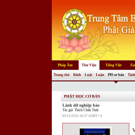
Pháp Âm
Thư Viện
Tiếng Việt
En
Trang chủ
Kinh
Luật
Luận
PH cơ bản
Tịnh
PHẬT HỌC CƠ BẢN
Lành dữ nghiệp báo
Tác giả: Thích Chân Tính
05/12/2554 16:57 (GMT+7)
V