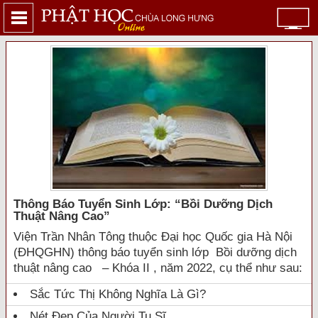
Thông Báo Tuyển Sinh Lớp: “bồi Dưỡng Dịch
Thuật Nâng Cao”
Viện Trần Nhân Tông thuộc Đại học Quốc gia Hà Nội
(ĐHQGHN) thông báo tuyển sinh lớp Bồi dưỡng dịch
thuật nâng cao – Khóa II , năm 2022, cụ thể như sau:
Sắc Tức Thị Không Nghĩa Là Gì?
Nét Đẹp Của Người Tu Sĩ