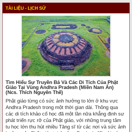
TÀI LIỆU - LỊCH SỬ
Tìm Hiểu Sự Truyền Bá Và Các Di Tích Của Phật
Giáo Tại Vùng Andhra Pradesh (miền Nam Ấn)
(ncs. Thích Nguyên Thế)
Phật giáo từng có sức ảnh hưởng to lớn ở khu vực
Andhra Pradesh trong một thời gian dài. Thông qua
các di tích khảo cổ học đã một lần nữa khẳng định sự
phát triển rực rỡ của Phật giáo, với những trung tâm
tu học lớn thu hút nhiều Tăng sĩ từ các nơi và sức ảnh