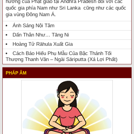
hưởng của Phật giáo tại Andhra Pradesh đối với các
quốc gia phía Nam như Sri Lanka cũng như các quốc
gia vùng Đông Nam Á.
Ánh Sáng Nội Tâm
Dấn Thân Như… Tăng Ni
Hoàng Tử Rāhula Xuất Gia
Cách Báo Hiếu Phụ Mẫu Của Bậc Thánh Tối
Thượng Thanh Văn – Ngài Sāriputta (Xá Lợi Phất)
PHÁP ÂM