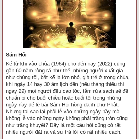
Sám Hối
Kể từ khi vào chùa (1964) cho đến nay (2022) cũng
gần 60 năm ròng rã như thế, những người xuất gia
như chúng tôi, bất kể là lớn nhỏ, già trẻ ở trong chùa,
khi ngày 14 hay 30 âm lịch đến (nếu tháng thiếu thì
ngày 29) mọi người đều cạo tóc, tắm rửa sạch sẽ để
chuẩn bị cho buổi chiều hoặc buổi tối trong những
ngày nầy để lễ bái Sám Hối hồng danh chư Phật.
Nhưng tại sao lại phải lễ vào những ngày nầy mà
không lễ vào những ngày không phải trăng tròn cũng
như trăng khuyết? Đây là một câu hỏi cũng có rất
nhiều người đặt ra và sự trả lời có rất nhiều cách.