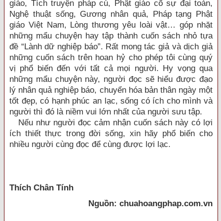
giáo, Tích truyện pháp cú, Phật giáo cố sự đại toàn,
Nghệ thuật sống, Gương nhân quả, Pháp tạng Phật
giáo Việt Nam, Lòng thương yêu loài vật… góp nhặt
những mẩu chuyện hay tập thành cuốn sách nhỏ tựa
đề “Lành dữ nghiệp báo”. Rất mong tác giả và dịch giả
những cuốn sách trên hoan hỷ cho phép tôi cùng quý
vị phổ biến đến với tất cả mọi người. Hy vọng qua
những mẩu chuyện này, người đọc sẽ hiểu được đạo
lý nhân quả nghiệp báo, chuyển hóa bản thân ngày một
tốt đẹp, có hạnh phúc an lạc, sống có ích cho mình và
người thì đó là niềm vui lớn nhất của người sưu tập.
Nếu như người đọc cảm nhận cuốn sách này có lợi
ích thiết thực trong đời sống, xin hãy phổ biến cho
nhiều người cùng đọc để cùng được lợi lạc.
Thích Chân Tính
Nguồn: chuahoangphap.com.vn