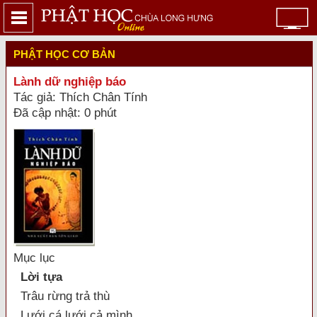
PHẬT HỌC CƠ BẢN
Lành dữ nghiệp báo
Tác giả: Thích Chân Tính
Đã cập nhật: 0 phút
Mục lục
Lời tựa
Trâu rừng trả thù
Lưới cá lưới cả mình