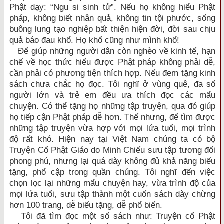
Phật dạy: “Ngu si sinh tử”. Nếu họ không hiểu Phật
pháp, không biết nhân quả, không tin tội phước, sống
buông lung tạo nghiệp bất thiện hiện đời, đời sau chịu
quả báo đau khổ. Họ khổ cũng như mình khổ!
Để giúp những người dân còn nghèo về kinh tế, hạn
chế về học thức hiểu được Phật pháp không phải dễ,
cần phải có phương tiện thích hợp. Nếu đem tặng kinh
sách chưa chắc họ đọc. Tôi nghĩ ở vùng quê, đa số
người lớn và trẻ em đều ưa thích đọc các mẩu
chuyện. Có thể tặng họ những tập truyện, qua đó giúp
họ tiếp cận Phật pháp dễ hơn. Thế nhưng, để tìm được
những tập truyện vừa hợp với mọi lứa tuổi, mọi trình
độ rất khó. Hiện nay tại Việt Nam chúng ta có bộ
Truyện Cổ Phật Giáo do Minh Chiếu sưu tập tương đối
phong phú, nhưng lại quá dày không đủ khả năng biếu
tặng, phổ cập trong quần chúng. Tôi nghĩ đến việc
chọn lọc lại những mẩu chuyện hay, vừa trình độ của
mọi lứa tuổi, sưu tập thành một cuốn sách dày chừng
hơn 100 trang, dễ biếu tặng, dễ phổ biến.
Tôi đã tìm đọc một số sách như: Truyện cổ Phật