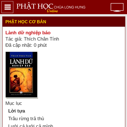
PHẬT HỌC CƠ BẢN
Lành dữ nghiệp báo
Tác giả: Thích Chân Tính
Đã cập nhật: 0 phút
Mục lục
Lời tựa
Trâu rừng trả thù
Lưới cá lưới cả mình