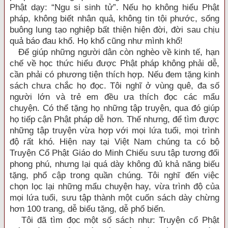
Phật dạy: “Ngu si sinh tử”. Nếu họ không hiểu Phật
pháp, không biết nhân quả, không tin tội phước, sống
buông lung tạo nghiệp bất thiện hiện đời, đời sau chịu
quả báo đau khổ. Họ khổ cũng như mình khổ!
Để giúp những người dân còn nghèo về kinh tế, hạn
chế về học thức hiểu được Phật pháp không phải dễ,
cần phải có phương tiện thích hợp. Nếu đem tặng kinh
sách chưa chắc họ đọc. Tôi nghĩ ở vùng quê, đa số
người lớn và trẻ em đều ưa thích đọc các mẩu
chuyện. Có thể tặng họ những tập truyện, qua đó giúp
họ tiếp cận Phật pháp dễ hơn. Thế nhưng, để tìm được
những tập truyện vừa hợp với mọi lứa tuổi, mọi trình
độ rất khó. Hiện nay tại Việt Nam chúng ta có bộ
Truyện Cổ Phật Giáo do Minh Chiếu sưu tập tương đối
phong phú, nhưng lại quá dày không đủ khả năng biếu
tặng, phổ cập trong quần chúng. Tôi nghĩ đến việc
chọn lọc lại những mẩu chuyện hay, vừa trình độ của
mọi lứa tuổi, sưu tập thành một cuốn sách dày chừng
hơn 100 trang, dễ biếu tặng, dễ phổ biến.
Tôi đã tìm đọc một số sách như: Truyện cổ Phật