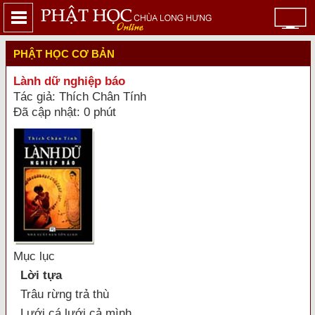
PHẬT HỌC CƠ BẢN
Lành dữ nghiệp báo
Tác giả: Thích Chân Tính
Đã cập nhật: 0 phút
Mục lục
Lời tựa
Trâu rừng trả thù
Lưới cá lưới cả mình