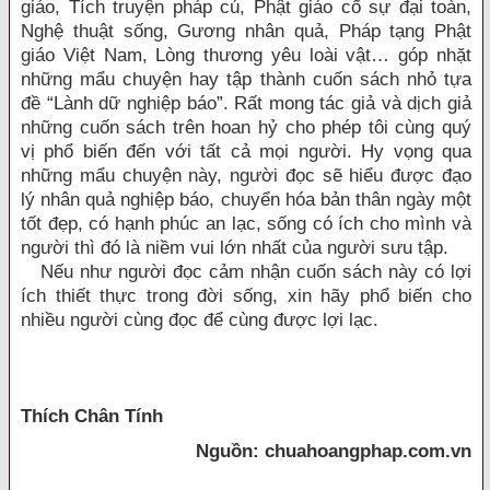
giáo, Tích truyện pháp cú, Phật giáo cố sự đại toàn,
Nghệ thuật sống, Gương nhân quả, Pháp tạng Phật
giáo Việt Nam, Lòng thương yêu loài vật… góp nhặt
những mẩu chuyện hay tập thành cuốn sách nhỏ tựa
đề “Lành dữ nghiệp báo”. Rất mong tác giả và dịch giả
những cuốn sách trên hoan hỷ cho phép tôi cùng quý
vị phổ biến đến với tất cả mọi người. Hy vọng qua
những mẩu chuyện này, người đọc sẽ hiểu được đạo
lý nhân quả nghiệp báo, chuyển hóa bản thân ngày một
tốt đẹp, có hạnh phúc an lạc, sống có ích cho mình và
người thì đó là niềm vui lớn nhất của người sưu tập.
Nếu như người đọc cảm nhận cuốn sách này có lợi
ích thiết thực trong đời sống, xin hãy phổ biến cho
nhiều người cùng đọc để cùng được lợi lạc.
Thích Chân Tính
Nguồn: chuahoangphap.com.vn