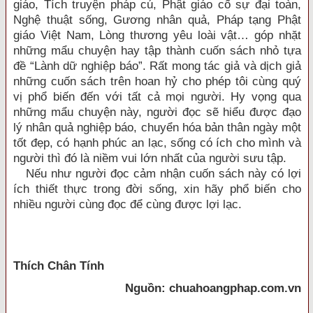
giáo, Tích truyện pháp cú, Phật giáo cố sự đại toàn,
Nghệ thuật sống, Gương nhân quả, Pháp tạng Phật
giáo Việt Nam, Lòng thương yêu loài vật… góp nhặt
những mẩu chuyện hay tập thành cuốn sách nhỏ tựa
đề “Lành dữ nghiệp báo”. Rất mong tác giả và dịch giả
những cuốn sách trên hoan hỷ cho phép tôi cùng quý
vị phổ biến đến với tất cả mọi người. Hy vọng qua
những mẩu chuyện này, người đọc sẽ hiểu được đạo
lý nhân quả nghiệp báo, chuyển hóa bản thân ngày một
tốt đẹp, có hạnh phúc an lạc, sống có ích cho mình và
người thì đó là niềm vui lớn nhất của người sưu tập.
Nếu như người đọc cảm nhận cuốn sách này có lợi
ích thiết thực trong đời sống, xin hãy phổ biến cho
nhiều người cùng đọc để cùng được lợi lạc.
Thích Chân Tính
Nguồn: chuahoangphap.com.vn