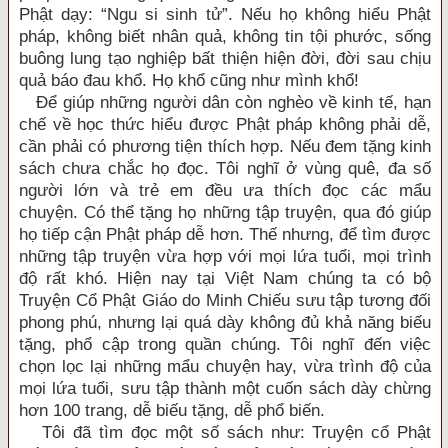
Phật dạy: “Ngu si sinh tử”. Nếu họ không hiểu Phật
pháp, không biết nhân quả, không tin tội phước, sống
buông lung tạo nghiệp bất thiện hiện đời, đời sau chịu
quả báo đau khổ. Họ khổ cũng như mình khổ!
Để giúp những người dân còn nghèo về kinh tế, hạn
chế về học thức hiểu được Phật pháp không phải dễ,
cần phải có phương tiện thích hợp. Nếu đem tặng kinh
sách chưa chắc họ đọc. Tôi nghĩ ở vùng quê, đa số
người lớn và trẻ em đều ưa thích đọc các mẩu
chuyện. Có thể tặng họ những tập truyện, qua đó giúp
họ tiếp cận Phật pháp dễ hơn. Thế nhưng, để tìm được
những tập truyện vừa hợp với mọi lứa tuổi, mọi trình
độ rất khó. Hiện nay tại Việt Nam chúng ta có bộ
Truyện Cổ Phật Giáo do Minh Chiếu sưu tập tương đối
phong phú, nhưng lại quá dày không đủ khả năng biếu
tặng, phổ cập trong quần chúng. Tôi nghĩ đến việc
chọn lọc lại những mẩu chuyện hay, vừa trình độ của
mọi lứa tuổi, sưu tập thành một cuốn sách dày chừng
hơn 100 trang, dễ biếu tặng, dễ phổ biến.
Tôi đã tìm đọc một số sách như: Truyện cổ Phật