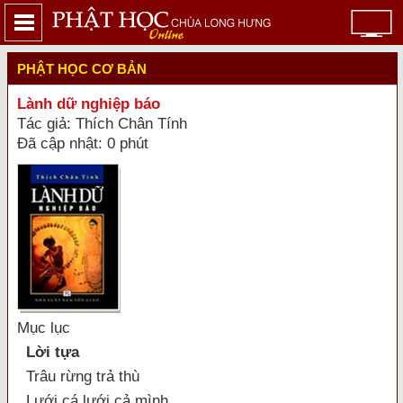
PHẬT HỌC CƠ BẢN
Lành dữ nghiệp báo
Tác giả: Thích Chân Tính
Đã cập nhật: 0 phút
Mục lục
Lời tựa
Trâu rừng trả thù
Lưới cá lưới cả mình