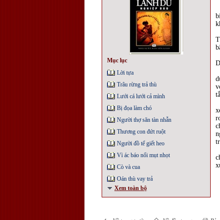
M
b
k
T
T
b
H
Mục lục
D
C
Lời tựa
d
Trâu rừng trả thù
v
t
Lưới cá lưới cả mình
T
Bị đọa làm chó
x
r
Người thợ săn tàn nhẫn
c
Thương con đứt ruột
n
t
Người đồ tể giết heo
N
Vì ác báo nổi mụt nhọt
c
x
Cò và cua
Oán thù vay trả
Xem toàn bộ