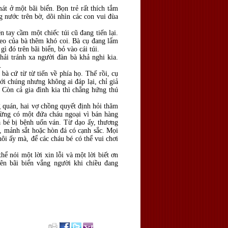
 ở một bãi biển. Bọn trẻ rất thích tắm
g nước trên bờ, dõi nhìn các con vui đùa
 tay cầm một chiếc túi cũ đang tiến lại.
heo của bà thêm khó coi. Bà cụ đang lẩm
ì đó trên bãi biển, bỏ vào cái túi.
ải tránh xa người đàn bà khả nghi kia.
.
bà cứ từ từ tiến về phía họ. Thế rồi, cụ
ới chúng nhưng không ai đáp lại, chỉ giả
. Còn cả gia đình kia thì chẳng hứng thú
quán, hai vợ chồng quyết định hỏi thăm
từng có một đứa cháu ngoại vì bán hàng
ứa bé bị bệnh uốn ván. Từ dạo ấy, thương
i, mảnh sắt hoặc hòn đá có cạnh sắc. Mọi
hôi ấy mà, để các cháu bé có thể vui chơi
 nói một lời xin lỗi và một lời biết ơn
ên bãi biển vắng người khi chiều đang