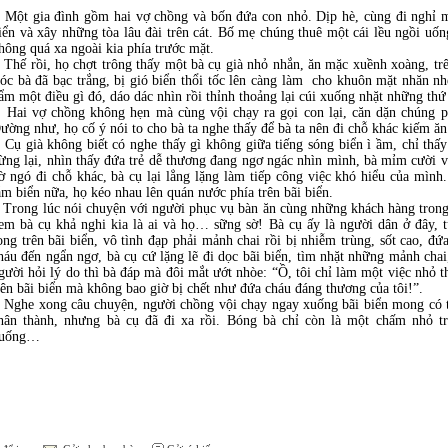
ột gia đình gồm hai vợ chồng và bốn đứa con nhỏ. Dịp hè, cùng đi nghỉ mát
iển và xây những tòa lâu đài trên cát. Bố mẹ chúng thuê một cái lều ngồi uốn
hông quá xa ngoài kia phía trước mặt.
hế rồi, họ chợt trông thấy một bà cụ già nhỏ nhắn, ăn mặc xuềnh xoàng, trên
óc bà đã bạc trắng, bị gió biển thổi tốc lên càng làm cho khuôn mặt nhăn n
ẩm một điều gì đó, dáo dác nhìn rồi thỉnh thoảng lại cúi xuống nhặt những thứ g
ai vợ chồng không hẹn mà cùng vội chạy ra gọi con lại, căn dặn chúng ph
ường như, họ cố ý nói to cho bà ta nghe thấy để bà ta nên đi chỗ khác kiếm ăn
ụ già không biết có nghe thấy gì không giữa tiếng sóng biển ì ầm, chỉ thấy 
ừng lại, nhìn thấy đứa trẻ dễ thương đang ngơ ngác nhìn mình, bà mỉm cười v
ờ ngó đi chỗ khác, bà cụ lại lẳng lặng làm tiếp công việc khó hiểu của mình
ắm biển nữa, họ kéo nhau lên quán nước phía trên bãi biển.
rong lúc nói chuyện với người phục vụ bàn ăn cùng những khách hàng trong 
em bà cụ khả nghi kia là ai và họ… sững sờ! Bà cụ ấy là người dân ở đây, 
ong trên bãi biển, vô tình đạp phải mảnh chai rồi bị nhiễm trùng, sốt cao, đ
háu đến ngẩn ngơ, bà cụ cứ lặng lẽ đi dọc bãi biển, tìm nhặt những mảnh cha
gười hỏi lý do thì bà đáp mà đôi mắt ướt nhòe: “Ồ, tôi chỉ làm một việc nhỏ t
rên bãi biển mà không bao giờ bị chết như đứa cháu đáng thương của tôi!”.
ghe xong câu chuyện, người chồng vội chạy ngay xuống bãi biển mong có thể
hân thành, nhưng bà cụ đã đi xa rồi. Bóng bà chỉ còn là một chấm nhỏ tr
uống…