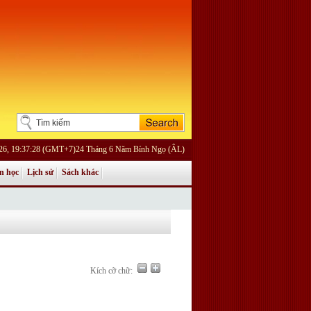
26, 19:37:28 (GMT+7)24 Tháng 6 Năm Bính Ngọ (ÂL)
n học
Lịch sử
Sách khác
Kích cỡ chữ: