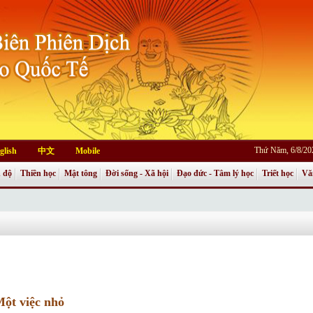
Thứ Năm, 6/8/20
glish
中文
Mobile
 độ
Thiền học
Mật tông
Đời sống - Xã hội
Đạo đức - Tâm lý học
Triết học
Vă
ột việc nhỏ