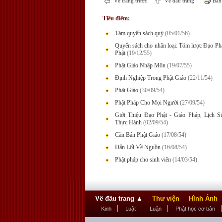
Về trang trước
Về đầu trang
Bản 
Tiêu điểm:
Tám quyển sách quý
(05/01/56)
Quyển sách cho nhân loại: Tóm lược Đạo P
Phật
(19/12/55)
Phật Giáo Nhập Môn
(19/07/55)
Định Nghiệp Trong Phật Giáo
(22/11/54)
Phật Giáo
(30/09/54)
Phật Pháp Cho Mọi Người
(27/09/54)
Giới Thiệu Đạo Phật - Giáo Pháp, Lịch 
Thực Hành
(02/09/54)
Căn Bản Phật Giáo
(17/08/54)
Dẫn Lối Về Nguồn
(16/08/54)
Phật pháp cho sinh viên
(14/03/54)
Về đầu trang
▲
Thư viện
Hình Ảnh
Kinh
Luật
Luận
Phật học cơ bản