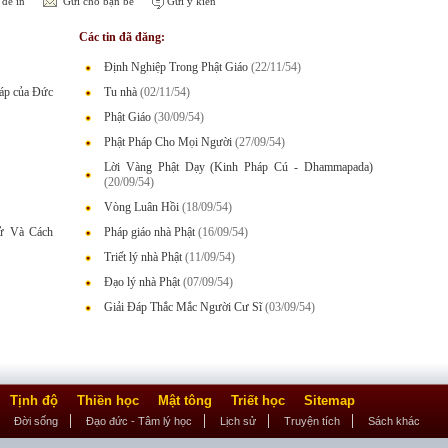
để in
Gửi cho bạn bè
Gửi ý kiến
Các tin đã đăng:
Định Nghiệp Trong Phật Giáo
(22/11/54)
háp của Đức
Tu nhà
(02/11/54)
Phật Giáo
(30/09/54)
Phật Pháp Cho Mọi Người
(27/09/54)
Lời Vàng Phật Dạy (Kinh Pháp Cú - Dhammapada)
(20/09/54)
Vòng Luân Hồi
(18/09/54)
Sử Và Cách
Pháp giáo nhà Phật
(16/09/54)
Triết lý nhà Phật
(11/09/54)
Đạo lý nhà Phật
(07/09/54)
Giải Đáp Thắc Mắc Người Cư Sĩ
(03/09/54)
Tịnh độ
Thiền học
Mật tông
Triết học
Sitemap
Đời sống
Đạo đức - Tâm lý học
Lịch sử
Truyện tích
Sách khác