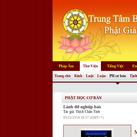
Pháp Âm
Thư Viện
Tiếng Việt
En
Trang chủ
Kinh
Luật
Luận
PH cơ bản
Tịnh
PHẬT HỌC CƠ BẢN
Lành dữ nghiệp báo
Tác giả: Thích Chân Tính
05/12/2554 16:57 (GMT+7)
M