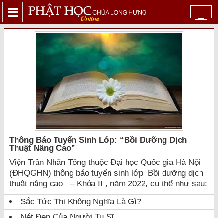
Thông Báo Tuyển Sinh Lớp: “bồi Dưỡng Dịch
Thuật Nâng Cao”
Viện Trần Nhân Tông thuộc Đại học Quốc gia Hà Nội
(ĐHQGHN) thông báo tuyển sinh lớp Bồi dưỡng dịch
thuật nâng cao – Khóa II , năm 2022, cụ thể như sau:
Sắc Tức Thị Không Nghĩa Là Gì?
Nét Đẹp Của Người Tu Sĩ