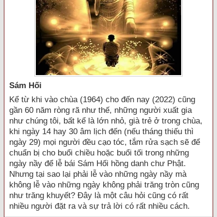
Sám Hối
Kể từ khi vào chùa (1964) cho đến nay (2022) cũng
gần 60 năm ròng rã như thế, những người xuất gia
như chúng tôi, bất kể là lớn nhỏ, già trẻ ở trong chùa,
khi ngày 14 hay 30 âm lịch đến (nếu tháng thiếu thì
ngày 29) mọi người đều cạo tóc, tắm rửa sạch sẽ để
chuẩn bị cho buổi chiều hoặc buổi tối trong những
ngày nầy để lễ bái Sám Hối hồng danh chư Phật.
Nhưng tại sao lại phải lễ vào những ngày nầy mà
không lễ vào những ngày không phải trăng tròn cũng
như trăng khuyết? Đây là một câu hỏi cũng có rất
nhiều người đặt ra và sự trả lời có rất nhiều cách.