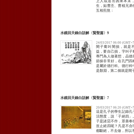
上人或道出因果本末
生，如曹丕、曹植兄弟
互相煎熬：
水鏡回天錄白話解〈賢聖篇〉9
24/03/2017 06:00 (GMT+7
閔子騫叫閔損，就是
益，要自己損，字叫子
專門為人做著想，品德
節操非常好，在孔門四
是屬於德行科。德行科
是顏淵，第二個就是閔
水鏡回天錄白話解〈賢聖篇〉7
20/03/2017 06:20 (GMT+7
這是孔子的學生記錄孔
活態度，說「子絕四」
子是諸惡不作，眾善奉
豈止絕四呢？凡是不合
都斷絕，不去做，所以