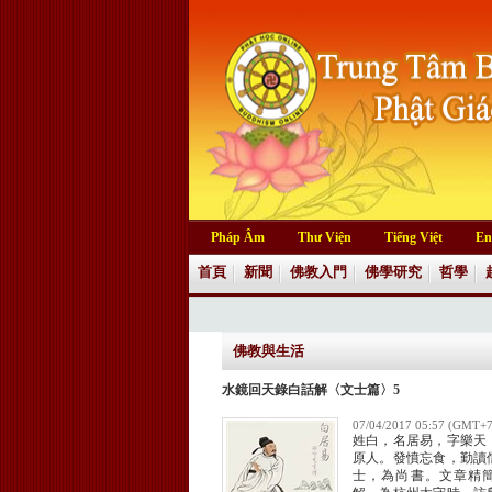
Pháp Âm
Thư Viện
Tiếng Việt
En
首頁
新聞
佛教入門
佛學研究
哲學
佛教與生活
水鏡回天錄白話解〈文士篇〉5
07/04/2017 05:57 (GMT+7
姓白，名居易，字樂天
原人。發憤忘食，勤讀
士，為尚書。文章精