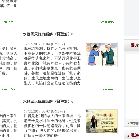
，來警示眾
何以這一世
水鏡回天錄白話解〈賢聖篇〉8
)
22/03/2017 06:04 (GMT+7)
» 圖片
不要什麼利
現在講能源，我們人也有個能源。
騫。這個人
不單是人的能源，一切畜生的能源
非常清高，
都是從這兒來的。不過經過化學工
科裏頭，他
廠的化驗，就有的做人，有的做畜
中，頭一個
生，有的就去做餓鬼，也有的去做
子騫。
佛、菩薩，這都是從這個「能」來
的。生天生地生萬物，生仙生佛生
聖人，無論什麼都是從這個能的力
量生出來的。
水鏡回天錄白話解〈賢聖篇〉6
)
17/03/2017 06:07 (GMT+7)
子的日常生
四書是教我們做人的根本道理，孔
。其實，孔
老夫子是水月童子的化身，他是來
南無
行的人，他
做佛教的一個開路先鋒，到震旦國
理的事，他
（中國）把大乘的因給揭發出來，
» 講法
不止四。
耕耘這一些大乘的根性。