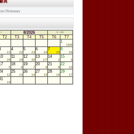
學辭典
ist Dictionary
8/2026
<
>
>>
T2
T3
T4
T5
T6
T7
1
19/6
3
4
5
6
7
8
21
22
23
24
25
26
10
11
12
13
14
15
28
29
30
1/7
2
3
17
18
19
20
21
22
5
6
7
8
9
10
24
25
26
27
28
29
12
13
14
15
16
17
31
19