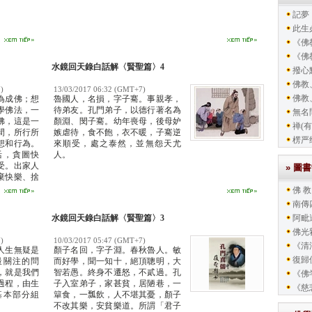
記夢
此生
《佛教
《佛教
水鏡回天錄白話解〈賢聖篇〉4
撥心
佛教
)
13/03/2017 06:32 (GMT+7)
佛教
為成佛；想
魯國人，名損，字子騫。事親孝，
學佛法，一
待弟友。孔門弟子，以德行著名為
無名
佛，這是一
顏淵、閔子騫。幼年喪母，後母妒
禅(有
間，所行所
嫉虐待，食不飽，衣不暖，子騫逆
楞严
想和行為。
來順受，處之泰然，並無怨天尤
活，貪圖快
人。
受。出家人
» 圖
棄快樂、捨
佛 教
南傳
水鏡回天錄白話解〈賢聖篇〉3
阿毗
佛光
)
10/03/2017 05:47 (GMT+7)
《清
人生無疑是
顏子名回，字子淵。春秋魯人。敏
復歸
最關注的問
而好學，聞一知十，絕頂聰明，大
，就是我們
智若愚。終身不遷怒，不貳過。孔
《佛
過程，由生
子入室弟子，家甚貧，居陋巷，一
《慈
基本部分組
簞食，一瓢飲，人不堪其憂，顏子
不改其樂，安貧樂道。所謂「君子