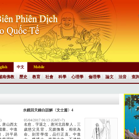
glish
中文
Mobile
越南佛教
歷史
教育
社會
科學
心理學
倫理學
論文
法音
查
水鏡回天錄白話解〈文士篇〉4
)
05/04/2017 06:13 (GMT+7)
，唐山西太
名愈，字退之，唐河北昌黎人，三
儒書。中進
歲慈父見背，兄嫂撫養，相依為
簡，詩平易
命。刻苦學儒，品行正直。中進