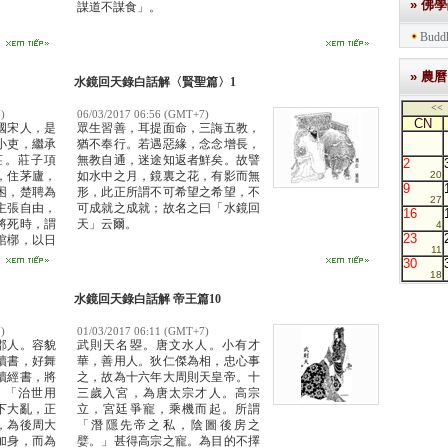
» 佛
謀道不謀食」。
Buddh
» 農曆
水鏡回天錄白話解〈賢聖篇〉1
<<
)
06/03/2017 06:56 (GMT+7)
CN
國宋人，是
眾生習善，耳提面命，三誨五教，
小吏，繼承
猶不奉行。若遇惡緣，念念增長，
莊。莊子項
無教自通，迷途知返者鮮矣。故譬
2
，住茅廬，
如水中之月，鏡裏之花，有影而無
20
9
困，楚聘為
形，此正所謂不可希望之希望，不
27
主張自由，
可成就之成就；故名之曰「水鏡回
16
將死時，謂
天」云爾。
4
23
棺槨，以日
11
，萬物為齎
30
18
水鏡回天錄白話解 帝王篇10
)
01/03/2017 06:11 (GMT+7)
郡人。容貌
武則天名曌。唐文水人。小有才
讀書，好舞
華，善用人。狄仁傑為相，忠心事
讀經書，將
之，故為十六年大周則天皇帝。十
：「治世用
三歲入宮，為唐太宗才人。高宗
下大亂，正
立，宮廷爭寵，乘機而起。所謂
，為後周大
「潛隱先帝之私，陰圖後房之
加身，而為
嬖。」甚得高宗之寵。為目的不擇