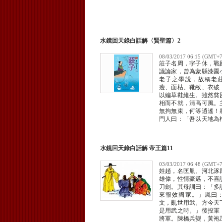
水鏡回天錄白話解〈賢聖篇〉2
08/03/2017 06:15 (GMT+7
莊子名周，字子休，戰
議論家，曾為蒙縣漆園
老子之學說，故稱老
瘦、面枯、靴敝、衣破
以編草鞋維生。雖然貧
相而不就，清高可風。
無拘無束，何等逍遙！
門人曰：「吾以天地為
月為連璧，星辰為珠璣
送。」
水鏡回天錄白話解 帝王篇11
03/03/2017 06:48 (GMT+7
姓趙，名匡胤。河北涿
雄偉，性情豪邁，不喜
刀劍。其母訓曰：「多
來報效國家。」胤曰
文，亂世用武。方今天
是用武之時。」後投軍
將軍。陳橋兵變，黃袍