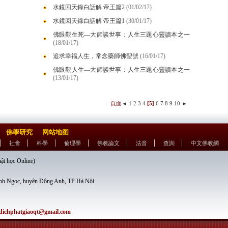
水鏡回天錄白話解 帝王篇2
(01/02/17)
水鏡回天錄白話解 帝王篇1
(30/01/17)
佛眼觀生死—大師談世事：人生三題心靈讀本之一
(18/01/17)
追求幸福人生，常念藥師佛聖號
(16/01/17)
佛眼觀人生—大師談世事：人生三題心靈讀本之一
(13/01/17)
頁面
◄
1
2
3
4
[5]
6
7
8
9
10
►
佛學研究
网站地图
社會
科學
倫理學
佛教論文
法音
查詢
中文佛教網
học Online)
nh Ngọc, huyện Đông Anh, TP Hà Nội.
dichphatgiaoqt@gmail.com