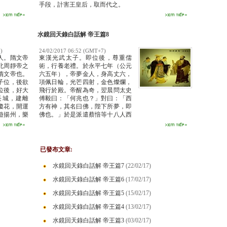
手段，計害王皇后，取而代之。
水鏡回天錄白話解 帝王篇8
)
24/02/2017 06:52 (GMT+7)
人。隋文帝
東漢光武太子。即位後，尊重儒
北周靜帝之
術，行養老禮。於永平七年（公元
隋文帝也。
六五年），帝夢金人，身高丈六，
子位，後欲
項佩日輪，光芒四射，金色燦爛，
位後，好大
飛行於殿。帝醒為奇，翌晨問太史
長城，建離
傅毅曰：「何兆也？」對曰：「西
瓊花，開運
方有神，其名曰佛，陛下所夢，即
遊揚州，樂
佛也。」於是派遣蔡愔等十八人西
聲載道，民
訪，至大月氏國，遇迦葉摩騰及竺
弒。
法蘭二聖僧，持佛像、舍利、貝葉
經東來，迎至洛陽。帝悅之，建白
馬寺為二聖僧譯經場。
已發布文章:
水鏡回天錄白話解 帝王篇7
(22/02/17)
水鏡回天錄白話解 帝王篇6
(17/02/17)
水鏡回天錄白話解 帝王篇5
(15/02/17)
水鏡回天錄白話解 帝王篇4
(13/02/17)
水鏡回天錄白話解 帝王篇3
(03/02/17)