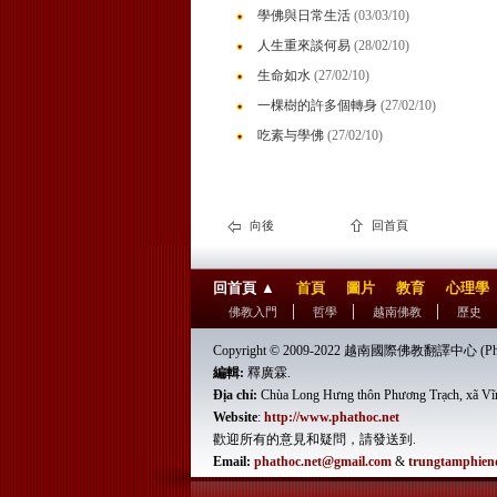
學佛與日常生活
(03/03/10)
人生重來談何易
(28/02/10)
生命如水
(27/02/10)
一棵樹的許多個轉身
(27/02/10)
吃素与學佛
(27/02/10)
向後
回首頁
回首頁
▲
首頁
圖片
教育
心理學
佛教入門
哲學
越南佛教
歷史
Copyright © 2009-2022 越南國際佛教翻譯中心 (Phật 
編輯:
釋廣霖.
Địa chỉ:
Chùa Long Hưng thôn Phương Trạch, xã Vĩ
Website
:
http://www.phathoc.net
歡迎所有的意見和疑問，請發送到.
Email:
phathoc.net@gmail.com
&
trungtamphien