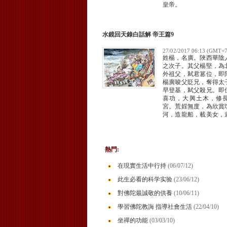
皇帝。
水鏡回天錄白話解 帝王篇9
27/02/2017 06:13 (GMT+7
姓楊，名廣。陜西華陰
之次子。其父楊堅，為
外祖父，弒君篡位，即
楊廣唆父貶兄，奪得太
早登基，弒父殺兄。即
喜功，大興土木，修
宮。荒婬無度，為欣賞
河，造龍船，載美女，
而忘返，勞民傷財，怨
不聊生，被宇文化及所
熱門:
在現實生活中行持
(06/07/12)
此生必看的科学实验
(23/06/12)
對佛陀最誠敬的供養
(10/06/11)
學習佛陀教誨 指導社會生活
(22/04/10)
坐禪的功能
(03/03/10)