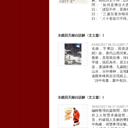
解。為杭州太守時，訪
問：「如何是佛法大
曰：「諸惡不作，眾善
曰：「三歲兒童亦曉
曰：「八十老翁行不得
山寺結香火社，自稱香
錢三萬貫，繪極樂世界
水鏡回天錄白話解〈文士篇〉3
03/04/2017 06:35 (GMT+7
名維，字摩詰，因喜
經》故。唐代山西河東
教家，其母篤信佛，持
卒後，捨莊為寺。居士
染，虔誠奉佛。九歲能
山水，分外傳神，近視
遠觀奇峰異谷活現紙上
「詩中有畫，畫中有詩
水鏡回天錄白話解〈文士篇〉1
30/03/2017 06:17 (GMT+7
編輯整理此篇期間，我
於上人智慧卓越超然
見，灼破我人見解的樊
中鳥瞰，得覽事理全貌