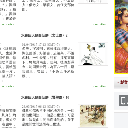
鳥窠禪師，
士，獲博士。復興古文，不遺餘
意？」禪師
力；倡散文，擊駢文。曾任吏部侍
奉行。」易
郎。
得。」禪師
。」後於香
山居士。捨
圖。
水鏡回天錄白話解〈文士篇〉2
)
01/04/2017 17:13 (GMT+7)
誦《維摩詰
名潛，字淵明，東晉江西潯陽人。
人。生於佛
陶侃曾孫，好讀書，志清高，不羨
戒坐禪。母
名利。一生愛菊，詩有「採菊東籬
自幼耳濡目
下，悠然見南山」佳句。後為彭澤
文，善繪墨
令，恥同流合污，為官八十日，辭
亂墨一片，
官歸里，曾曰：「不為五斗米折
。後人謂：
腰。」
。」
» 影音
水鏡回天錄白話解〈賢聖篇〉10
)
28/03/2017 06:13 (GMT+7)
等每每驚嘆
佛教和儒教所不同的地方是，一個
，其真知灼
提倡世間法，一個是出世法；可是
龍，猶如空
出世法是由世間法而達到的，並不
。在書中，
是離開世間法而有出世法。