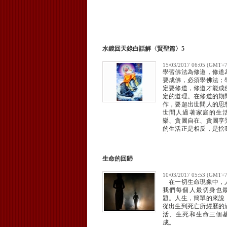
水鏡回天錄白話解〈賢聖篇〉5
15/03/2017 06:05 (GMT+7
學習佛法為修道，修道
要成佛，必須學佛法；
定要修道，修道才能成
定的道理。在修道的期
作，要超出世間人的思
世間人過著家庭的生
樂、貪圖自在、貪圖享
的生活正是相反，是捨
棄自在、捨棄享受。
生命的回歸
10/03/2017 05:53 (GMT+7
在一切生命現象中，
我們每個人最切身也
題。人生，簡單的來說
從出生到死亡所經歷的
活、生死和生命三個
成。