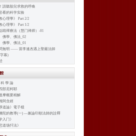
！請聽胎兒求救的呼喚
必看的科学实验
心理學》 Part 2/2
心理學》 Part 1/2
點睛禪療法（慧门禅师）-01
、佛學、佛法_02
、佛學、佛法_01
問無明 —— 當李連杰遇上聖嚴法師
字幕)
经
書館
 科 學 論
四部尼柯耶
達摩概要精解
雜阿含經
淨道論》電子檔
佛陀的教導(一) ---兼論印順法師的詮釋
学入门》
悲道场忏法》