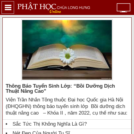
Thông Báo Tuyển Sinh Lớp: “bồi Dưỡng Dịch
Thuật Nâng Cao”
Viện Trần Nhân Tông thuộc Đại học Quốc gia Hà Nội
(ĐHQGHN) thông báo tuyển sinh lớp Bồi dưỡng dịch
thuật nâng cao – Khóa II , năm 2022, cụ thể như sau:
Sắc Tức Thị Không Nghĩa Là Gì?
Nét Đẹp Của Người Tu Sĩ