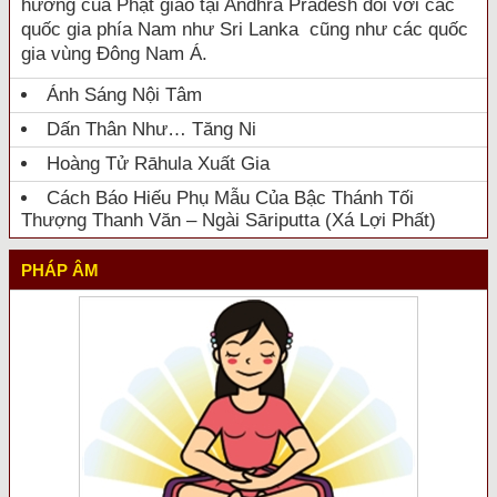
hưởng của Phật giáo tại Andhra Pradesh đối với các
quốc gia phía Nam như Sri Lanka cũng như các quốc
gia vùng Đông Nam Á.
Ánh Sáng Nội Tâm
Dấn Thân Như… Tăng Ni
Hoàng Tử Rāhula Xuất Gia
Cách Báo Hiếu Phụ Mẫu Của Bậc Thánh Tối
Thượng Thanh Văn – Ngài Sāriputta (Xá Lợi Phất)
PHÁP ÂM