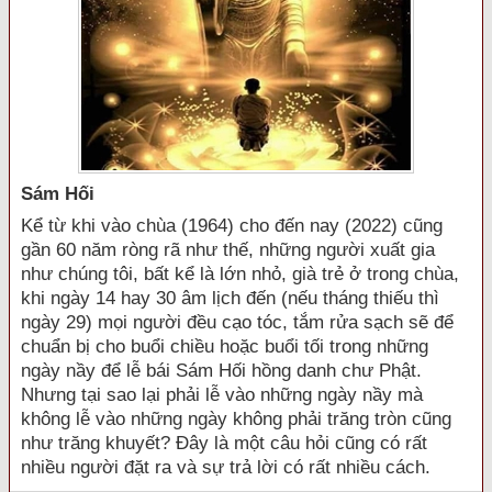
Sám Hối
Kể từ khi vào chùa (1964) cho đến nay (2022) cũng
gần 60 năm ròng rã như thế, những người xuất gia
như chúng tôi, bất kể là lớn nhỏ, già trẻ ở trong chùa,
khi ngày 14 hay 30 âm lịch đến (nếu tháng thiếu thì
ngày 29) mọi người đều cạo tóc, tắm rửa sạch sẽ để
chuẩn bị cho buổi chiều hoặc buổi tối trong những
ngày nầy để lễ bái Sám Hối hồng danh chư Phật.
Nhưng tại sao lại phải lễ vào những ngày nầy mà
không lễ vào những ngày không phải trăng tròn cũng
như trăng khuyết? Đây là một câu hỏi cũng có rất
nhiều người đặt ra và sự trả lời có rất nhiều cách.