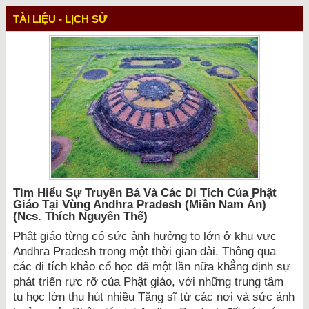
TÀI LIỆU - LỊCH SỬ
Tìm Hiểu Sự Truyền Bá Và Các Di Tích Của Phật
Giáo Tại Vùng Andhra Pradesh (miền Nam Ấn)
(ncs. Thích Nguyên Thế)
Phật giáo từng có sức ảnh hưởng to lớn ở khu vực
Andhra Pradesh trong một thời gian dài. Thông qua
các di tích khảo cổ học đã một lần nữa khẳng định sự
phát triển rực rỡ của Phật giáo, với những trung tâm
tu học lớn thu hút nhiều Tăng sĩ từ các nơi và sức ảnh