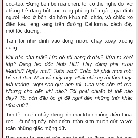
cốc-teo. Đứng bên bệ rửa chén, tôi có thể nghe đôi vợ
chồng trẻ đang hút bụi trong phòng trên gác, gia đình
người Hoa ở bên kia hẻm khua nồi chảo, và chiếc xe
điện kêu leng keng trên đường California, cách đây
một lốc đường.
Tâm tôi như dính vào dòng nước chảy xoáy xuống
cống.
Khi nào cha mất? Lúc đó tôi đang ở đâu? Vừa ra khỏi
lớp? Đang leo dốc Nob Hill? Hay đang pha rượu
Martini? Ngày mai? Tuần sau? Chắc tôi phải mua một
bộ suit đen. Mua vé máy bay. Phải nhờ người làm thay.
Mà không. Nghĩ sao quá đen tối. Cha vẫn còn đó mà.
Nhưng cho đến khi nào? Tôi phải chuẩn bị thế nào
đây? Tôi còn đầu óc gì để nghĩ đến những thứ khác
nữa chứ?
Tim tôi muốn nhảy dựng lên mỗi khi chuông điện thoại
reo. Tôi nóng nảy, bồn chồn, thần kinh muốn đứt ra với
toàn những giấc mộng dữ.