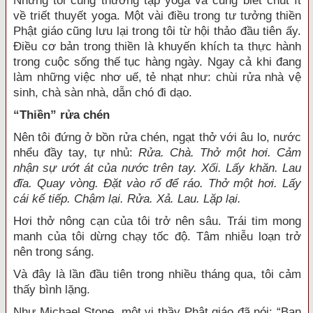
Nhưng tôi cũng thường tập yoga và cũng biết chút ít
về triết thuyết yoga. Một vài điều trong tư tưởng thiền
Phật giáo cũng lưu lại trong tôi từ hội thảo đầu tiên ấy.
Điều cơ bản trong thiền là khuyến khích ta thực hành
trong cuộc sống thế tục hàng ngày. Ngay cả khi đang
làm những việc nhơ uế, tẻ nhạt như: chùi rửa nhà vệ
sinh, chà sàn nhà, dẫn chó đi dạo.
“Thiền” rửa chén
Nên tôi đứng ở bồn rửa chén, ngạt thở với âu lo, nước
nhểu đầy tay, tự nhủ:
Rửa. Chà. Thở một hơi. Cảm
nhận sự ướt át của nước trên tay. Xối. Lấy khăn. Lau
đĩa. Quay vòng. Đặt vào rổ để ráo. Thở một hơi. Lấy
cái kế tiếp. Chậm lại. Rửa. Xả. Lau. Lặp lại.
Hơi thở nông cạn của tôi trở nên sâu. Trái tim mong
manh của tôi dừng chạy tốc độ. Tâm nhiễu loạn trở
nên trong sáng.
Và đây là lần đầu tiên trong nhiều tháng qua, tôi cảm
thấy bình lặng.
Như Michael Stone, một vị thầy Phật giáo đã nói: “Bạn