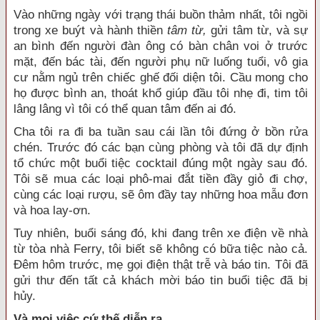
Vào những ngày với trạng thái buồn thảm nhất, tôi ngồi
trong xe buýt và hành thiền
tâm từ,
gửi tâm từ, và sự
an bình đến người đàn ông có bàn chân voi ở trước
mặt, đến bác tài, đến người phụ nữ luống tuổi, vô gia
cư nằm ngủ trên chiếc ghế đối diện tôi. Cầu mong cho
họ được bình an, thoát khổ giúp đầu tôi nhẹ đi, tim tôi
lâng lâng vì tôi có thể quan tâm đến ai đó.
Cha tôi ra đi ba tuần sau cái lần tôi đứng ở bồn rửa
chén. Trước đó các bạn cùng phòng và tôi đã dự định
tổ chức một buổi tiệc cocktail đúng một ngày sau đó.
Tôi sẽ mua các loại phô-mai đắt tiền đầy giỏ đi chợ,
cùng các loại rượu, sẽ ôm đầy tay những hoa mẫu đơn
và hoa lay-ơn.
Tuy nhiên, buổi sáng đó, khi đang trên xe điện về nhà
từ tòa nhà Ferry, tôi biết sẽ không có bữa tiệc nào cả.
Đêm hôm trước, mẹ gọi điện thật trễ và báo tin. Tôi đã
gửi thư đến tất cả khách mời báo tin buổi tiệc đã bị
hủy.
Và mọi việc cứ thế diễn ra