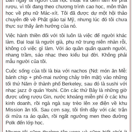
Ban ngày là người của học thuật và đêm làm kẻ pha
rượu, vì tôi đang theo chương trình cao học, môn thần
học về phụ nữ Mác-xít. Tôi đã được dự một hội thảo
chuyên đề về Phật giáo tại Mỹ, nhưng lúc đó tôi chưa
thực sự thấy ảnh hưởng của nó.
Việc hành thiền đối với tôi luôn là việc để người khác
làm. Đại loại là người già, phụ nữ trung niên nhàn rỗi,
không có việc gì làm. Với áo quần quấn quanh người,
nhang trầm, sáo nhạc theo kiểu bụi đời. Không phải
mẫu người của tôi.
Cuộc sống của tôi là bia với nachos (Nd: món ăn Mễ:
bánh chip + phô-mai nướng chảy trên mặt) vào những
tối thứ Năm ở thành phố Berkeley, sau đó là sushi với
nhạc jazz ở quán Yoshi. Còn các thứ Bảy là những giờ
được uống rượu Gin, nước khoáng miễn phí ở các khu
kinh doanh, rồi ngà ngà say trèo lên xe điện về khu
Mission ăn tối. Sau cơn say, tôi tỉnh dậy với các trận
ói mửa ra áo quần, rồi ngất ngưởng men theo đường
Polk đến lớp học.