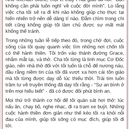
không cần phải luôn nghĩ về cuộc đời mình”. Lo lắng
việc cha tôi sẽ ra đi khi nào không giúp cho thực tại
hiển nhiên trở nên dễ dàng tí nào. Đắm chìm trong chi
tiết cũng không giúp tôi làm chủ được sự mất mát
không thể tránh.
Trong những tuần lễ tiếp theo đó, trong chờ đợi, cuộc
sống của tôi quay quanh việc tìm những nơi chốn tôi
có thể hành thiền. Tôi trốn vào thánh đường Grace,
nhắm mắt lại, và thở. Cha tôi từng là linh mục Cơ Đốc
giáo, nên nhà thờ đối với tôi luôn là chỗ để nương náu,
dầu rằng niềm tin của tôi đã vượt xa hơn cái tôn giáo
mà tôi từng được dạy dỗ lúc thiếu thời. Trái tim luôn
trầm tư về truyền thống đã dạy tôi rằng - “Sự an bình ở
trên mọi hiểu biết” - đã có được đôi phút bình an.
Mọi thứ trở thành cơ hội để tôi quán sát hơi thở: lúc
nấu ăn, chạy bộ, nghe nhạc, đi ra trạm xe buýt. Những
cuộc hành thiền đơn giản như thế kéo tôi ra khỏi nỗi
đau của mình, giúp tôi sống có mục đích, giúp tôi đi
tới.