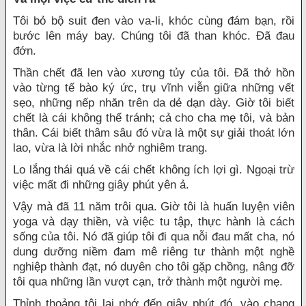
Tôi bỏ bộ suit đen vào va-li, khóc cùng đám bạn, rồi
bước lên máy bay. Chúng tôi đã than khóc. Đã đau
đớn.
Thần chết đã len vào xương tủy của tôi. Đã thở hồn
vào từng tế bào ký ức, trụ vĩnh viễn giữa những vết
sẹo, những nếp nhăn trên da dẻ dạn dày. Giờ tôi biết
chết là cái không thể tránh; cả cho cha mẹ tôi, và bản
thân. Cái biết thâm sâu đó vừa là một sự giải thoát lớn
lao, vừa là lời nhắc nhở nghiêm trang.
Lo lắng thái quá về cái chết không ích lợi gì. Ngoại trừ
việc mất đi những giây phút yên ả.
Vậy mà đã 11 năm trôi qua. Giờ tôi là huấn luyện viên
yoga và dạy thiền, và việc tu tập, thực hành là cách
sống của tôi. Nó đã giúp tôi đi qua nỗi đau mất cha, nó
dung dưỡng niềm đam mê riêng tư thành một nghề
nghiệp thành đạt, nó duyên cho tôi gặp chồng, nâng đỡ
tôi qua những lần vượt cạn, trở thành một người mẹ.
Thỉnh thoảng tôi lại nhớ đến giây phút đó, vào chạng