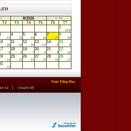
LỊCH
8/2026
<
>
>>
T2
T3
T4
T5
T6
T7
1
19/6
3
4
5
6
7
8
21
22
23
24
25
26
10
11
12
13
14
15
28
29
30
1/7
2
3
17
18
19
20
21
22
5
6
7
8
9
10
24
25
26
27
28
29
12
13
14
15
16
17
31
19
Font Tiếng Hoa
Lịch sử
Chuyên Đề