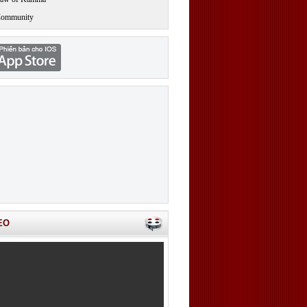
Community
EO