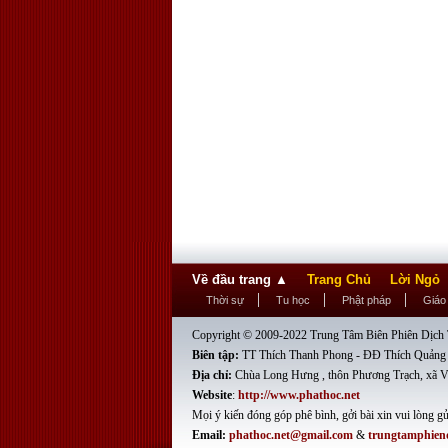
Về đầu trang
▲
Trang Chủ
Lời Ngỏ
Thời sự
Tu học
Phật pháp
Giáo
Copyright © 2009-2022 Trung Tâm Biên Phiên Dịch T
Biên tập:
TT Thích Thanh Phong - ĐĐ Thích Quảng
Địa chỉ:
Chùa Long Hưng , thôn Phương Trạch, xã V
Website
:
http://www.phathoc.net
Mọi ý kiến đóng góp phê bình, gởi bài xin vui lòng gử
Email:
phathoc.net@gmail.com
&
trungtamphien