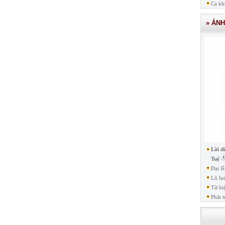
Ca kh
» ẢN
Lời d
Tuệ
Đại l
Lũ lụ
Từ hi
Phât t