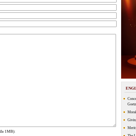
ENGL
Conce
Goetz
Moral
Givin
Merit
i đa 1MB):
The 