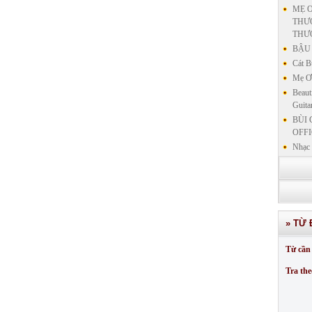
MẸ Ơ
THƯƠ
THƯ
BẬU 
Cát B
Mẹ Ơi
Beaut
Guita
BÙI 
OFFI
Nhạc 
Nhạc 
VẤN 
KIN
LƯU
GIẢN
» TỪ 
GIẢ
SƯ 
Từ cần 
GIẢN
Tra the