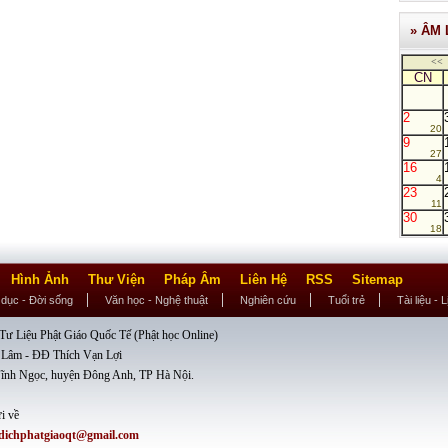
» ÂM 
<<
CN
2
20
9
27
16
4
23
11
30
18
Hình Ảnh
Thư Viện
Pháp Âm
Liên Hệ
RSS
Sitemap
 dục - Đời sống
Văn học - Nghệ thuật
Nghiên cứu
Tuổi trẻ
Tài liệu - 
ư Liệu Phật Giáo Quốc Tế (Phật học Online)
 Lâm - ĐĐ Thích Vạn Lợi
ĩnh Ngọc, huyện Đông Anh, TP Hà Nội.
i về
dichphatgiaoqt@gmail.com