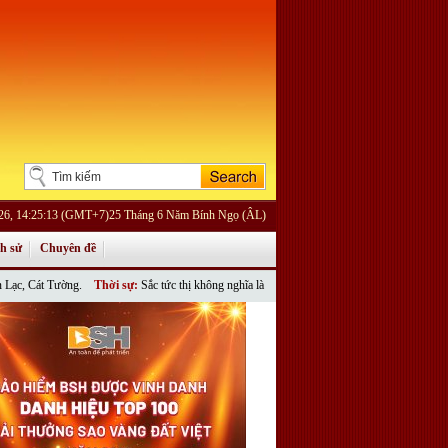
026, 14:25:13 (GMT+7)25 Tháng 6 Năm Bính Ngọ (ÂL)
ch sử
Chuyên đề
át Tường.
Thời sự:
Sắc tức thị không nghĩa là gì?
»
Thông điệp “Tỏa Ngát Hương Đàm” của khó