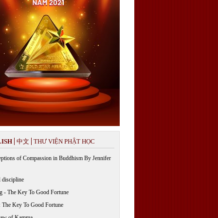
ISH
中文
THƯ VIỆN PHẬT HỌC
ptions of Compassion in Buddhism By Jennifer
 discipline
g - The Key To Good Fortune
: The Key To Good Fortune
Law of Kamma