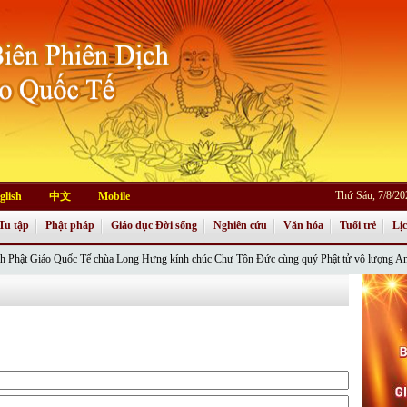
Thứ Sáu, 7/8/2
glish
中文
Mobile
Tu tập
Phật pháp
Giáo dục Đời sống
Nghiên cứu
Văn hóa
Tuổi trẻ
Lị
áo Quốc Tế chùa Long Hưng kính chúc Chư Tôn Đức cùng quý Phật tử vô lượng An Lạc, C