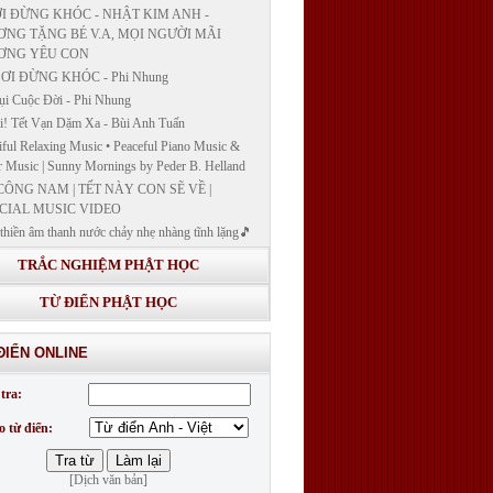
I ĐỪNG KHÓC - NHẬT KIM ANH -
NG TẶNG BÉ V.A, MỌI NGƯỜI MÃI
ƠNG YÊU CON
ƠI ĐỪNG KHÓC - Phi Nhung
ụi Cuộc Đời - Phi Nhung
! Tết Vạn Dặm Xa - Bùi Anh Tuấn
iful Relaxing Music • Peaceful Piano Music &
r Music | Sunny Mornings by Peder B. Helland
CÔNG NAM | TẾT NÀY CON SẼ VỀ |
CIAL MUSIC VIDEO
thiền âm thanh nước chảy nhẹ nhàng tĩnh lặng🎵
thiền lặng tâm
TRẮC NGHIỆM PHẬT HỌC
ĐÁP VÀ BẾ GIẢNG LỚP "GIẢNG GIẢI
H BẢN NGUYỆN CÔNG ĐỨC DƯỢC SƯ
TỪ ĐIỂN PHẬT HỌC
 LY QUANG NHƯ LAI"
G GIẢI KINH DƯỢC SƯ - BÀI 14/ GIẢNG
ĐIỂN ONLINE
I KINH BẢN NGUYỆN CÔNG ĐỨC DƯỢC
LƯU LY QUANG NHƯ LAI
tra:
G GIẢI KINH DƯỢC SƯ
o từ điển:
[Dịch văn bản]