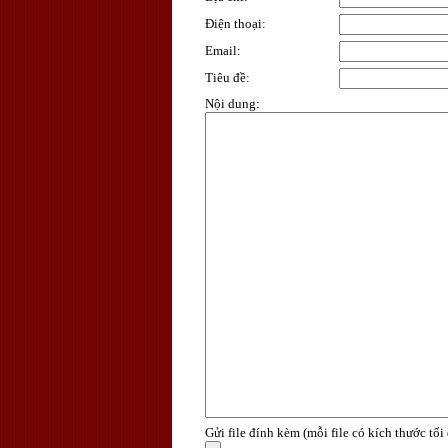
Điện thoại
:
Email
:
Tiêu đề
:
Nội dung
:
Gửi file đính kèm (mỗi file có kích thước tố