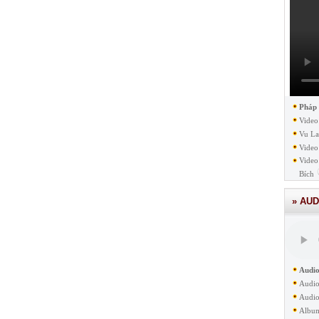
Pháp
Video
Vu La
Video
Video
Bích
» AUD
Audio
Audio
Audio
Albu