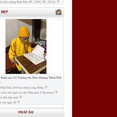
úc đón mừng Phật Đản (PL: 2556, DL: 2012)
H ĐẸP
i huấn của Cố Trưởng lão Hòa thượng Thích Phổ
ễ Phật Đản 2018 tại chùa Long Hưng
t cuốn trôi ngôi tự viện Phật giáo ở Myanmar
ện đến đản sinh
ử với ngày tết
PHÁP ÂM