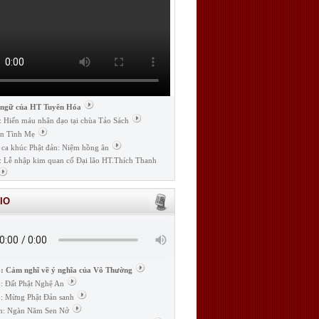
 ngữ của HT Tuyên Hóa
: Hiến máu nhân đạo tại chùa Tảo Sách
n Tình Mẹ
 ca khúc Phật đản: Niệm hồng ân
: Lễ nhập kim quan cố Đại lão HT.Thích Thanh
IO
: Cảm nghĩ về ý nghĩa của Vô Thường
: Đất Phật Nghệ An
: Mừng Phật Đản sanh
m: Ngàn Năm Sen Nở