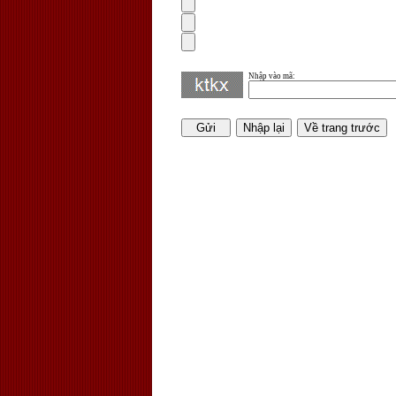
Nhập vào mã
: