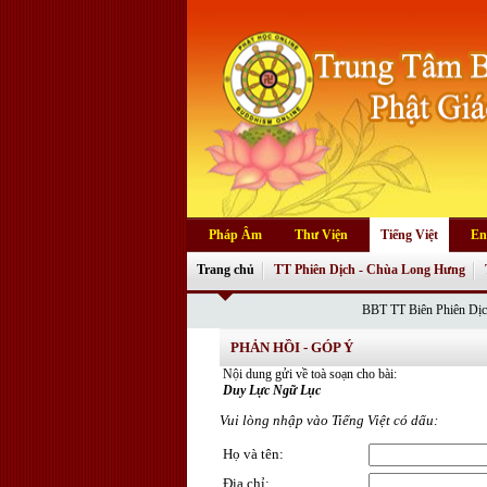
Pháp Âm
Thư Viện
Tiếng Việt
En
Trang chủ
TT Phiên Dịch - Chùa Long Hưng
BBT TT Biên Phiên Dịch Phật Gi
PHẢN HỒI - GÓP Ý
Nội dung gửi về toà soạn cho bài:
Duy Lực Ngữ Lục
Vui lòng nhập vào Tiếng Việt có dấu:
Họ và tên
:
Địa chỉ
: