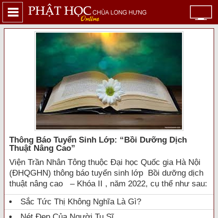
Thông Báo Tuyển Sinh Lớp: “bồi Dưỡng Dịch
Thuật Nâng Cao”
Viện Trần Nhân Tông thuộc Đại học Quốc gia Hà Nội
(ĐHQGHN) thông báo tuyển sinh lớp Bồi dưỡng dịch
thuật nâng cao – Khóa II , năm 2022, cụ thể như sau:
Sắc Tức Thị Không Nghĩa Là Gì?
Nét Đẹp Của Người Tu Sĩ