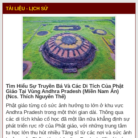
TÀI LIỆU - LỊCH SỬ
Tìm Hiểu Sự Truyền Bá Và Các Di Tích Của Phật
Giáo Tại Vùng Andhra Pradesh (miền Nam Ấn)
(ncs. Thích Nguyên Thế)
Phật giáo từng có sức ảnh hưởng to lớn ở khu vực
Andhra Pradesh trong một thời gian dài. Thông qua
các di tích khảo cổ học đã một lần nữa khẳng định sự
phát triển rực rỡ của Phật giáo, với những trung tâm
tu học lớn thu hút nhiều Tăng sĩ từ các nơi và sức ảnh