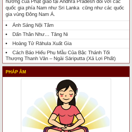
hưởng của Phật giáo tại Andhra Pradesh đối với các
quốc gia phía Nam như Sri Lanka cũng như các quốc
gia vùng Đông Nam Á.
Ánh Sáng Nội Tâm
Dấn Thân Như… Tăng Ni
Hoàng Tử Rāhula Xuất Gia
Cách Báo Hiếu Phụ Mẫu Của Bậc Thánh Tối
Thượng Thanh Văn – Ngài Sāriputta (Xá Lợi Phất)
PHÁP ÂM