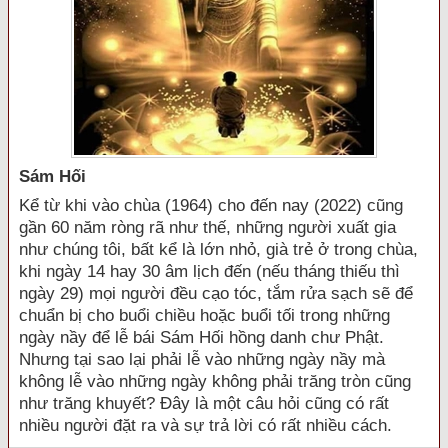
Sám Hối
Kể từ khi vào chùa (1964) cho đến nay (2022) cũng
gần 60 năm ròng rã như thế, những người xuất gia
như chúng tôi, bất kể là lớn nhỏ, già trẻ ở trong chùa,
khi ngày 14 hay 30 âm lịch đến (nếu tháng thiếu thì
ngày 29) mọi người đều cạo tóc, tắm rửa sạch sẽ để
chuẩn bị cho buổi chiều hoặc buổi tối trong những
ngày nầy để lễ bái Sám Hối hồng danh chư Phật.
Nhưng tại sao lại phải lễ vào những ngày nầy mà
không lễ vào những ngày không phải trăng tròn cũng
như trăng khuyết? Đây là một câu hỏi cũng có rất
nhiều người đặt ra và sự trả lời có rất nhiều cách.