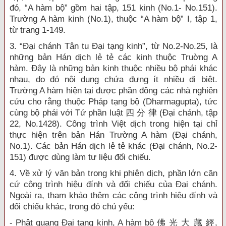
đó, “A hàm bộ” gồm hai tập, 151 kinh (No.1- No.151).
Trường A hàm kinh (No.1), thuộc “A hàm bộ” I, tập 1,
từ trang 1-149.
3. “Đại chánh Tân tu Đại tạng kinh”, từ No.2-No.25, là
những bản Hán dịch lẻ tẻ các kinh thuộc Truờng A
hàm. Đây là những bản kinh thuộc nhiều bộ phái khác
nhau, do đó nội dung chứa đựng ít nhiều dị biệt.
Trường A hàm hiện tại được phần đông các nhà nghiên
cứu cho rằng thuộc Pháp tạng bộ (Dharmagupta), tức
cùng bộ phái với Tứ phần luật 四 分 律 (Đại chánh, tập
22, No.1428). Công trình Việt dịch trong hiện tại chỉ
thực hiện trên bản Hán Trường A hàm (Đại chánh,
No.1). Các bản Hán dịch lẻ tẻ khác (Đại chánh, No.2-
151) được dùng làm tư liệu đối chiếu.
4. Về xử lý văn bản trong khi phiên dịch, phần lớn căn
cứ công trình hiệu đính và đối chiếu của Đại chánh.
Ngoài ra, tham khảo thêm các công trình hiệu đính và
đối chiếu khác, trong đó chủ yếu:
- Phật quang Đại tạng kinh, A hàm bộ 佛 光 大 藏 經,