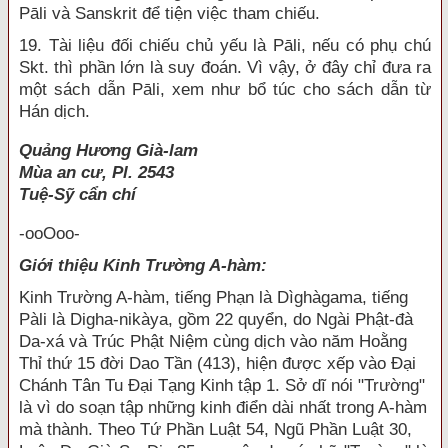
Pāli và Sanskrit để tiện việc tham chiếu.
19. Tài liệu đối chiếu chủ yếu là Pāli, nếu có phụ chú
Skt. thì phần lớn là suy đoán. Vì vậy, ở đây chỉ đưa ra
một sách dẫn Pāli, xem như bổ túc cho sách dẫn từ
Hán dịch.
Quảng Hương Già-lam
Mùa an cư, Pl. 2543
Tuệ-Sỹ cẩn chí
-ooOoo-
Giới thiệu Kinh Trường A-hàm:
Kinh Trường A-hàm, tiếng Phạn là Dìghàgama, tiếng
Pàli là Digha-nikàya, gồm 22 quyển, do Ngài Phật-đà
Da-xá và Trúc Phật Niệm cùng dịch vào năm Hoằng
Thỉ thứ 15 đời Dao Tần (413), hiện được xếp vào Đại
Chánh Tân Tu Đại Tạng Kinh tập 1. Sở dĩ nói "Trường"
là vì do soạn tập những kinh điển dài nhất trong A-hàm
mà thành. Theo Tứ Phần Luật 54, Ngũ Phần Luật 30,