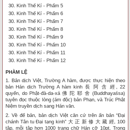
30. Kinh Thế Kí - Phẩm 5
30. Kinh Thế Kí - Phẩm 6
30. Kinh Thế Kí - Phẩm 7
30. Kinh Thế Kí - Phẩm 8
30. Kinh Thế Kí - Phẩm 9
30. Kinh Thế Kí - Phẩm 10
30. Kinh Thế Kí - Phẩm 11
30. Kinh Thế Kí - Phẩm 12
PHÀM LỆ
1. Bản dịch Việt, Trường A hàm, được thực hiện theo
bản Hán dịch Trường A hàm kinh 長 阿 含 經, 22
quyển, do Phật-đà-da-xá 佛 陀 耶 舍 (Buddhayaśsa)
tuyên đọc thuộc lòng (ám độc) bản Phạn, và Trúc Phật
Niệm truyền dịch sang Hán văn.
2. Về để bản, bản dịch Việt căn cứ trên ấn bản “Đại
chánh Tân tu Đại tạng kinh” 大 正 新 修 大 藏 經, 100
tập, mỗi tập hơn 1000 trang chữ Hán cỡ 10pt. Trong