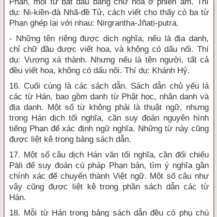
Phạn, mỗi từ bắt đầu bằng chữ hoa ở phiên âm. Thí
dụ: Ni-kiền-đà Nhã-đề Tử, cách viết cho thấy có ba từ
Phạn ghép lại với nhau: Nirgrantha-Jñaṭi-putra.
- Những tên riêng được dịch nghĩa, nếu là địa danh,
chỉ chữ đầu được viết hoa, và không có dấu nối. Thí
dụ: Vương xá thành. Nhưng nếu là tên người, tất cả
đều viết hoa, không có dấu nối. Thí dụ: Khánh Hỷ.
16. Cuối cùng là các sách dẫn. Sách dẫn chủ yếu lá
các từ Hán, bao gồm danh từ Phật học, nhân danh và
địa danh. Một số từ không phải là thuật ngữ, nhưng
trong Hán dịch tối nghĩa, cần suy đoán nguyên hình
tiếng Phạn để xác định ngữ nghĩa. Những từ này cũng
được liệt kê trong bảng sách dẫn.
17. Một số câu dịch Hán văn tối nghĩa, cần đối chiếu
Pāli để suy đoán cú pháp Phạn bản, tìm ý nghĩa gần
chính xác để chuyển thành Việt ngữ. Một số câu như
vậy cũng được liệt kê trong phần sách dẫn các từ
Hán.
18. Mỗi từ Hán trong bảng sách dẫn đều có phụ chú