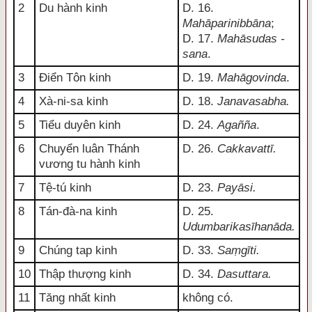
2
Du hành kinh
D. 16.
Mahāparinibbāna
;
D. 17.
Mahāsudas -
sana
.
3
Điển Tôn kinh
D. 19.
Mahāgovinda
.
4
Xà-ni-sa kinh
D. 18.
Janavasabha.
5
Tiểu duyên kinh
D. 24.
Agañña
.
6
Chuyển luân Thánh
D. 26.
Cakkavattī.
vương tu hành kinh
7
Tệ-tú kinh
D. 23.
Payāsi.
8
Tán-đà-na kinh
D. 25.
Udumbarikasīhanāda.
9
Chúng tap kinh
D. 33.
Saṃgīti.
10
Thập thượng kinh
D. 34.
Dasuttara.
11
Tăng nhất kinh
không có.