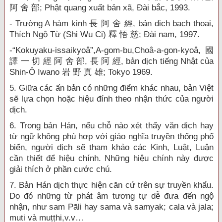
阿 舍 部; Phật quang xuất bản xã, Đài bắc, 1993.
- Trường A hàm kinh 長 阿 舍 經, bản dịch bạch thoại,
Thích Ngộ Từ (Shi Wu Ci) 釋 悟 慈; Đài nam, 1997.
-“Kokuyaku-issaikyoâ”,A-gom-bu,Choâ-a-gon-kyoâ, 國
譯 一 切 經 阿 舍 部, 長 阿 經, bản dịch tiếng Nhật của
Shin-Ô Iwano 岩 野 真 雄; Tokyo 1969.
5. Giữa các ấn bản có những điểm khác nhau, bản Việt
sẽ lựa chọn hoặc hiệu đính theo nhận thức của người
dịch.
6. Trong bản Hán, nếu chỗ nào xét thấy văn dịch hay
từ ngữ không phù hợp với giáo nghĩa truyền thống phổ
biến, người dịch sẽ tham khảo các Kinh, Luật, Luận
cần thiết để hiệu chính. Những hiệu chính này được
giải thích ở phần cước chú.
7. Bản Hán dịch thực hiện căn cứ trên sự truyền khẩu.
Do đó những từ phát âm tương tự dễ đưa đến ngộ
nhận, như sam Pāli hay sama và samyak; cala và jala;
muti và muṭṭhi,v.v…