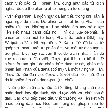
cách viết các từ , phiên âm, cũng như các từ dịch
nghĩa, để có thể phân biệt từ riêng và từ chung
- Vì tiếng Phạn là ngôn ngữ đa âm tiết, trong khi Hán là
ngôn ngữ đơn âm. Để phiên âm một tiếng Phạn, cần
nhiều từ Hán. Những từ Hán phiên âm này sẽ được
liên kết nhau bằng dấu nối. Thí dụ: Xá-lợi-phất, là
phiên âm của một từ tiếng Phạn: Śāriputra (Skt) hay
Sāriputta (Pāli). Nhưng nếu viết Xá-lợi Tử, đó là hai từ
ghép với nhau, một từ phiên âm, và một từ dịch nghĩa.
Sự phân biệt này rất cần thiết để tránh nhầm lẫn đã
xảy ra như từ đàn việt, được giải thích là bố thí để
siêu việt tam giới, do nhận thức rằng từ này ghép một
phiên âm Phạn của dāna (bố thí) và một từ nghĩa Hán.
Thực tế, nếu đàn-việt được viết với dấu nối, nhất định
đó là phiên âm của dāna-pati (thí chủ).
- Những từ phiên âm, nếu là từ riêng, không phân biệt
nhân danh hay địa danh, đều được viết với chữ hoa ở
đầu. Các chữ tiếp theo đều viết thường và liên kết với
nhau bằng dấu nối. Nếu tên riêng do ghép nhiều từ