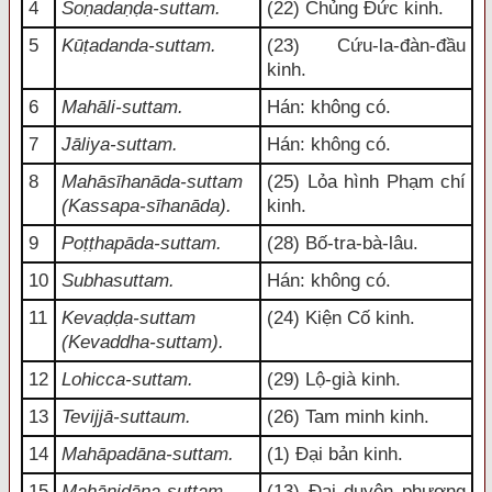
4
Soṇadaṇḍa-suttam.
(22) Chủng Đức kinh.
5
Kūṭadanda-suttam.
(23) Cứu-la-đàn-đầu
kinh.
6
Mahāli-suttam.
Hán: không có.
7
Jāliya-suttam.
Hán: không có.
8
Mahāsīhanāda-suttam
(25) Lỏa hình Phạm chí
(Kassapa-sīhanāda).
kinh.
9
Poṭṭhapāda-suttam.
(28) Bố-tra-bà-lâu.
10
Subhasuttam.
Hán: không có.
11
Kevaḍḍa-suttam
(24) Kiện Cố kinh.
(Kevaddha-suttam).
12
Lohicca-suttam.
(29) Lộ-già kinh.
13
Tevijjā-suttaum.
(26) Tam minh kinh.
14
Mahāpadāna-suttam.
(1) Đại bản kinh.
15
Mahānidāna-suttam.
(13) Đại duyên phương