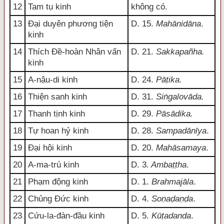
12
Tam tụ kinh
không có.
13
Đại duyên phương tiện
D. 15.
Mahānidāna
.
kinh
14
Thích Đề-hoàn Nhân vấn
D. 21.
Sakkapañha.
kinh
15
A-nậu-di kinh
D. 24.
Pāṭika.
16
Thiện sanh kinh
D. 31.
Siṅgalovāda.
17
Thanh tịnh kinh
D. 29.
Pāsādika.
18
Tự hoan hỷ kinh
D. 28.
Sampadānīya
.
19
Đại hội kinh
D. 20.
Mahāsamaya
.
20
A-ma-trú kinh
D. 3.
Ambaṭṭha
.
21
Phạm động kinh
D. 1.
Brahmajāla
.
22
Chủng Đức kinh
D. 4.
Soṇaḍaṇḍa
.
23
Cứu-la-đàn-đầu kinh
D. 5.
Kūṭadanda
.