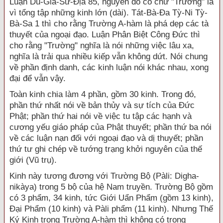
Luận Du-Già-Sư-Địa 85, nguyên do có chữ "Trường" là
vì tổng tập những kinh lớn (dài). Tát-Bà-Đa Tỳ-Ni Tỳ-
Bà-Sa 1 thì cho rằng Trường A-hàm là phá dẹp các tà
thuyết của ngoại đạo. Luận Phân Biệt Công Đức thì
cho rằng "Trường" nghĩa là nói những việc lâu xa,
nghĩa là trải qua nhiều kiếp vẫn không dứt. Nói chung
về phần định danh, các kinh luận nói khác nhau, xong
đại để vẫn vậy.
Toàn kinh chia làm 4 phần, gồm 30 kinh. Trong đó,
phần thứ nhất nói về bản thủy và sự tích của Đức
Phật; phần thứ hai nói về việc tu tập các hạnh và
cương yếu giáo pháp của Phật thuyết; phần thứ ba nói
về các luận nạn đối với ngoại đạo và dị thuyết; phần
thứ tư ghi chép về tướng trạng khởi nguyên của thế
giới (Vũ trụ).
Kinh này tương đương với Trường Bộ (Pàli: Digha-
nikàya) trong 5 bộ của hệ Nam truyền. Trường Bộ gồm
có 3 phẩm, 34 kinh, tức Giới Uẩn Phẩm (gồm 13 kinh),
Đại Phẩm (10 kinh) và Pàli phẩm (11 kinh). Nhưng Thế
Ký Kinh trong Trường A-hàm thì không có trong