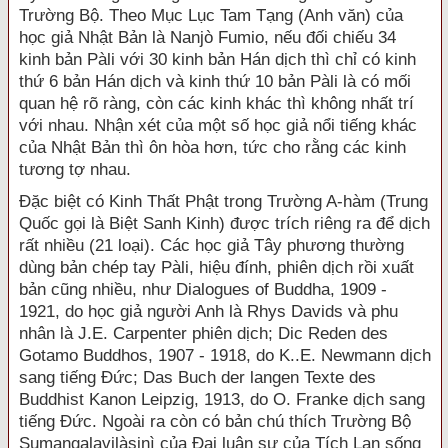
Trường Bộ. Theo Mục Lục Tam Tạng (Anh văn) của
học giả Nhật Bản là Nanjò Fumio, nếu đối chiếu 34
kinh bản Pàli với 30 kinh bản Hán dịch thì chỉ có kinh
thứ 6 bản Hán dịch và kinh thứ 10 bản Pàli là có mối
quan hệ rõ ràng, còn các kinh khác thì không nhất trí
với nhau. Nhận xét của một số học giả nổi tiếng khác
của Nhật Bản thì ôn hòa hơn, tức cho rằng các kinh
tương tợ nhau.
Đặc biệt có Kinh Thất Phật trong Trường A-hàm (Trung
Quốc gọi là Biệt Sanh Kinh) được trích riêng ra để dịch
rất nhiều (21 loại). Các học giả Tây phương thường
dùng bản chép tay Pàli, hiệu đính, phiên dịch rồi xuất
bản cũng nhiều, như Dialogues of Buddha, 1909 -
1921, do học giả người Anh là Rhys Davids và phu
nhân là J.E. Carpenter phiên dịch; Dic Reden des
Gotamo Buddhos, 1907 - 1918, do K..E. Newmann dịch
sang tiếng Đức; Das Buch der langen Texte des
Buddhist Kanon Leipzig, 1913, do O. Franke dịch sang
tiếng Đức. Ngoài ra còn có bản chú thích Trường Bộ
Sumangalavilàsinì của Đại luận sư của Tích Lan sống