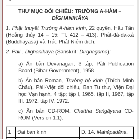
THƯ MỤC ĐỐI CHIẾU: TRƯỜNG A-HÀM –
DĪGHANIKĀYA
1. Phật thuyết Trường A-hàm kinh
, 22 quyển, Hậu Tần
(Hoằng thủy 14 – 15; Tl. 412 – 413), Phật-đà-da-xá
(Buddhayasa) và Trúc Phật Niệm dịch.
2. Pāli : Dīghanikāya
(Sanskrit:
Dīrghāgama
)
:
a) Ấn bản Devanagari, 3 tập, Pàli Publication
Board (Bihar Government), 1958.
b) Ấn bản Roman,
Trường bộ kinh
(Thích Minh
Châu), Pàli-Việt đối chiếu, Ban Tu thư, Viện Đại
học Vạn hạnh, 4 tập; tập I, 1965, tập II, 1967, tập
III, 1972, tập IV, 1972.
c) Ấn bản CD-ROM,
Chaṭṭha Saṅgāyana
CD-
ROM (Version 1.1).
1
Đại bản kinh
D. 14.
Mahāpadāna
.