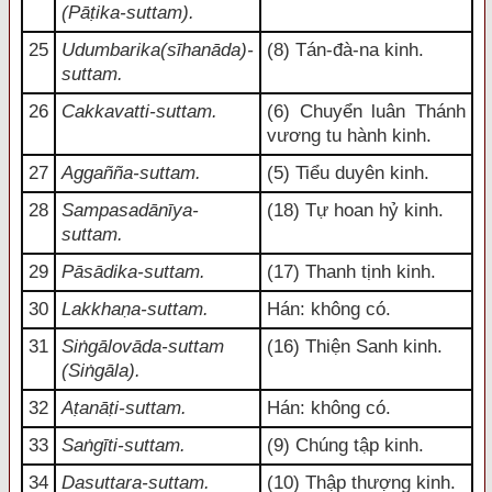
(Pāṭika-suttam).
25
Udumbarika(sīhanāda)-
(8) Tán-đà-na kinh.
suttam.
26
Cakkavatti-suttam.
(6) Chuyển luân Thánh
vương tu hành kinh.
27
Aggañña-suttam.
(5) Tiểu duyên kinh.
28
Sampasadānīya-
(18) Tự hoan hỷ kinh.
suttam.
29
Pāsādika-suttam.
(17) Thanh tịnh kinh.
30
Lakkhaṇa-suttam.
Hán: không có.
31
Siṅgālovāda-suttam
(16) Thiện Sanh kinh.
(Siṅgāla).
32
Aṭanāṭi-suttam.
Hán: không có.
33
Saṅgīti-suttam.
(9) Chúng tập kinh.
34
Dasuttara-suttam.
(10) Thập thượng kinh.