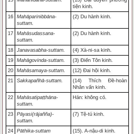
tiện kinh.
16
Mahāparinibbāna-
(2) Du hành kinh.
suttam.
17
Mahāsudassana-
(2) Du hành kinh.
suttam.
18
Janavasabha-suttam.
(4) Xà-ni-sa kinh.
19
Mahāgovinda-suttam.
(3) Điển Tôn kinh.
20
Mahāsamaya-suttam.
(12) Đai hội kinh.
21
Sakkapañhā-suttam.
(14) Thích Đề-hoàn
Nhân vấn kinh.
22
Mahāsatipaṭṭhāna-
Hán: không có.
suttam.
23
Pāyasi(rājañña)-
(7) Tệ-tú kinh.
suttam.
24
Pāthika-suttam
(15). A-nậu-di kinh.