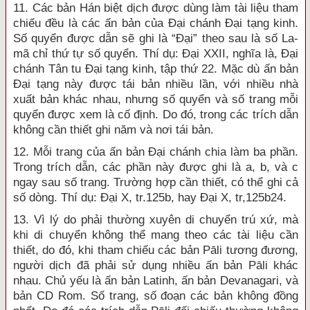
11. Các bản Hán biệt dịch được dùng làm tài liệu tham
chiếu đều là các ấn bản của Đại chánh Đại tạng kinh.
Số quyển được dẫn sẽ ghi là “Đại” theo sau là số La-
mã chỉ thứ tự số quyển. Thí dụ: Đại XXII, nghĩa là, Đại
chánh Tân tu Đại tạng kinh, tập thứ 22. Mặc dù ấn bản
Đại tạng này được tái bản nhiều lần, với nhiều nhà
xuất bản khác nhau, nhưng số quyển và số trang mỗi
quyển được xem là cố định. Do đó, trong các trích dẫn
không cần thiết ghi năm và nơi tái bản.
12. Mỗi trang của ấn bản Đại chánh chia làm ba phần.
Trong trích dẫn, các phần này được ghi là a, b, và c
ngay sau số trang. Trường hợp cần thiết, có thể ghi cả
số dòng. Thí dụ: Đại X, tr.125b, hay Đại X, tr,125b24.
13. Vì lý do phải thường xuyên di chuyển trú xứ, mà
khi di chuyển không thể mang theo các tài liệu cần
thiết, do đó, khi tham chiếu các bản Pāli tương đương,
người dịch đã phải sử dụng nhiều ấn bản Pāli khác
nhau. Chủ yếu là ấn bản Latinh, ấn bản Devanagari, và
bản CD Rom. Số trang, số đoạn các bản không đồng