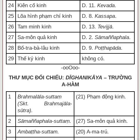
24
Kiên cố kinh
D. 11.
Kevada
.
25
Lõa hình phạm chí kinh
D. 8.
Kassapa
.
26
Tam minh kinh
D. 13.
Tevijjā
.
27
Sa-môn quả kinh
D. 2.
Sāmaññaphala
.
28
Bố-tra-bà-lâu kinh
D. 9.
Poṭṭhapāda
.
29
Thế ký kinh
không có.
-ooOoo-
THƯ MỤC ĐỐI CHIẾU:
DĪGHANIKĀYA
– TRƯỜNG
A-HÀM
1
Brahmalāla-suttaṃ
(21) Phạm động kinh.
(Skt. Brahmajāla-
sūtra).
2
Sāmaññaphala-suttaṃ.
(27) Sa-môn quả kinh.
3
Ambaṭṭha-suttam.
(20) A-ma-trú.