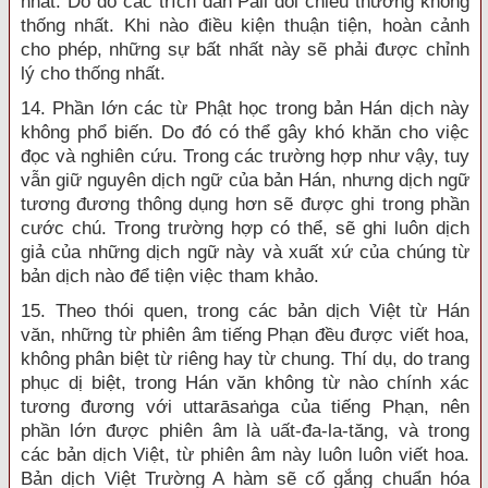
nhất. Do đó các trích dẫn Pāli đối chiếu thường không
thống nhất. Khi nào điều kiện thuận tiện, hoàn cảnh
cho phép, những sự bất nhất này sẽ phải được chỉnh
lý cho thống nhất.
14. Phần lớn các từ Phật học trong bản Hán dịch này
không phổ biến. Do đó có thể gây khó khăn cho việc
đọc và nghiên cứu. Trong các trường hợp như vậy, tuy
vẫn giữ nguyên dịch ngữ của bản Hán, nhưng dịch ngữ
tương đương thông dụng hơn sẽ được ghi trong phần
cước chú. Trong trường hợp có thể, sẽ ghi luôn dịch
giả của những dịch ngữ này và xuất xứ của chúng từ
bản dịch nào để tiện việc tham khảo.
15. Theo thói quen, trong các bản dịch Việt từ Hán
văn, những từ phiên âm tiếng Phạn đều được viết hoa,
không phân biệt từ riêng hay từ chung. Thí dụ, do trang
phục dị biệt, trong Hán văn không từ nào chính xác
tương đương với uttarāsaṅga của tiếng Phạn, nên
phần lớn được phiên âm là uất-đa-la-tăng, và trong
các bản dịch Việt, từ phiên âm này luôn luôn viết hoa.
Bản dịch Việt Trường A hàm sẽ cố gắng chuẩn hóa