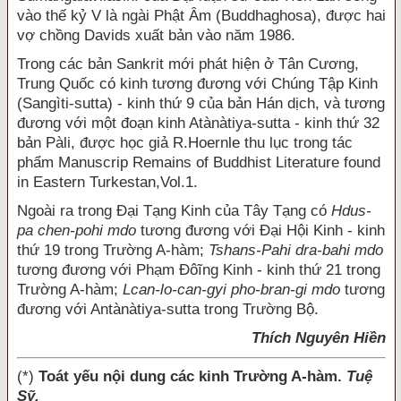
vào thế kỷ V là ngài Phật Âm (Buddhaghosa), được hai
vợ chồng Davids xuất bản vào năm 1986.
Trong các bản Sankrit mới phát hiện ở Tân Cương,
Trung Quốc có kinh tương đương với Chúng Tập Kinh
(Sangìti-sutta) - kinh thứ 9 của bản Hán dịch, và tương
đương với một đoạn kinh Atànàtiya-sutta - kinh thứ 32
bản Pàli, được học giả R.Hoernle thu lục trong tác
phẩm Manuscrip Remains of Buddhist Literature found
in Eastern Turkestan,Vol.1.
Ngoài ra trong Đại Tạng Kinh của Tây Tạng có
Hdus-
pa chen-pohi mdo
tương đương với Đại Hội Kinh - kinh
thứ 19 trong Trường A-hàm;
Tshans-Pahi dra-bahi mdo
tương đương với Phạm Đôĩng Kinh - kinh thứ 21 trong
Trường A-hàm;
Lcan-lo-can-gyi pho-bran-gi mdo
tương
đương với Antànàtiya-sutta trong Trường Bộ.
Thích Nguyên Hiền
(*)
Toát yếu nội dung các kinh Trường A-hàm.
Tuệ
Sỹ.