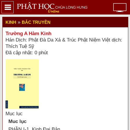
»
KINH
BẮC TRUYỀN
Trường A Hàm Kinh
Hán Dịch: Phật Ðà Da Xá & Trúc Phật Niệm Việt dịch:
Thích Tuệ Sỹ
Đã cập nhật: 0 phút
Mục lục
Muc lục
PHẦN I-1. Kinh Đại Bản