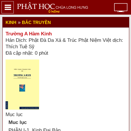
»
KINH
BẮC TRUYỀN
Trường A Hàm Kinh
Hán Dịch: Phật Ðà Da Xá & Trúc Phật Niệm Việt dịch:
Thích Tuệ Sỹ
Đã cập nhật: 0 phút
Mục lục
Muc lục
PHẦN I-1. Kinh Đại Bản