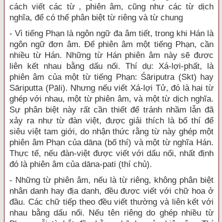
cách viết các từ , phiên âm, cũng như các từ dịch
nghĩa, để có thể phân biệt từ riêng và từ chung
- Vì tiếng Phạn là ngôn ngữ đa âm tiết, trong khi Hán là
ngôn ngữ đơn âm. Để phiên âm một tiếng Phạn, cần
nhiều từ Hán. Những từ Hán phiên âm này sẽ được
liên kết nhau bằng dấu nối. Thí dụ: Xá-lợi-phất, là
phiên âm của một từ tiếng Phạn: Śāriputra (Skt) hay
Sāriputta (Pāli). Nhưng nếu viết Xá-lợi Tử, đó là hai từ
ghép với nhau, một từ phiên âm, và một từ dịch nghĩa.
Sự phân biệt này rất cần thiết để tránh nhầm lẫn đã
xảy ra như từ đàn việt, được giải thích là bố thí để
siêu việt tam giới, do nhận thức rằng từ này ghép một
phiên âm Phạn của dāna (bố thí) và một từ nghĩa Hán.
Thực tế, nếu đàn-việt được viết với dấu nối, nhất định
đó là phiên âm của dāna-pati (thí chủ).
- Những từ phiên âm, nếu là từ riêng, không phân biệt
nhân danh hay địa danh, đều được viết với chữ hoa ở
đầu. Các chữ tiếp theo đều viết thường và liên kết với
nhau bằng dấu nối. Nếu tên riêng do ghép nhiều từ