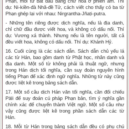
Phạn, mỗi từ bắt đầu bằng chữ hoa ở phiên âm. Thí
dụ: Ni-kiền-đà Nhã-đề Tử, cách viết cho thấy có ba từ
Phạn ghép lại với nhau: Nirgrantha-Jñaṭi-putra.
- Những tên riêng được dịch nghĩa, nếu là địa danh,
chỉ chữ đầu được viết hoa, và không có dấu nối. Thí
dụ: Vương xá thành. Nhưng nếu là tên người, tất cả
đều viết hoa, không có dấu nối. Thí dụ: Khánh Hỷ.
16. Cuối cùng là các sách dẫn. Sách dẫn chủ yếu lá
các từ Hán, bao gồm danh từ Phật học, nhân danh và
địa danh. Một số từ không phải là thuật ngữ, nhưng
trong Hán dịch tối nghĩa, cần suy đoán nguyên hình
tiếng Phạn để xác định ngữ nghĩa. Những từ này cũng
được liệt kê trong bảng sách dẫn.
17. Một số câu dịch Hán văn tối nghĩa, cần đối chiếu
Pāli để suy đoán cú pháp Phạn bản, tìm ý nghĩa gần
chính xác để chuyển thành Việt ngữ. Một số câu như
vậy cũng được liệt kê trong phần sách dẫn các từ
Hán.
18. Mỗi từ Hán trong bảng sách dẫn đều có phụ chú