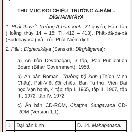
THƯ MỤC ĐỐI CHIẾU: TRƯỜNG A-HÀM –
DĪGHANIKĀYA
1. Phật thuyết Trường A-hàm kinh
, 22 quyển, Hậu Tần
(Hoằng thủy 14 – 15; Tl. 412 – 413), Phật-đà-da-xá
(Buddhayasa) và Trúc Phật Niệm dịch.
2. Pāli : Dīghanikāya
(Sanskrit:
Dīrghāgama
)
:
a) Ấn bản Devanagari, 3 tập, Pàli Publication
Board (Bihar Government), 1958.
b) Ấn bản Roman,
Trường bộ kinh
(Thích Minh
Châu), Pàli-Việt đối chiếu, Ban Tu thư, Viện Đại
học Vạn hạnh, 4 tập; tập I, 1965, tập II, 1967, tập
III, 1972, tập IV, 1972.
c) Ấn bản CD-ROM,
Chaṭṭha Saṅgāyana
CD-
ROM (Version 1.1).
1
Đại bản kinh
D. 14.
Mahāpadāna
.