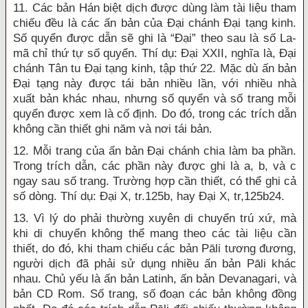
11. Các bản Hán biệt dịch được dùng làm tài liệu tham
chiếu đều là các ấn bản của Đại chánh Đại tạng kinh.
Số quyển được dẫn sẽ ghi là “Đại” theo sau là số La-
mã chỉ thứ tự số quyển. Thí dụ: Đại XXII, nghĩa là, Đại
chánh Tân tu Đại tạng kinh, tập thứ 22. Mặc dù ấn bản
Đại tạng này được tái bản nhiều lần, với nhiều nhà
xuất bản khác nhau, nhưng số quyển và số trang mỗi
quyển được xem là cố định. Do đó, trong các trích dẫn
không cần thiết ghi năm và nơi tái bản.
12. Mỗi trang của ấn bản Đại chánh chia làm ba phần.
Trong trích dẫn, các phần này được ghi là a, b, và c
ngay sau số trang. Trường hợp cần thiết, có thể ghi cả
số dòng. Thí dụ: Đại X, tr.125b, hay Đại X, tr,125b24.
13. Vì lý do phải thường xuyên di chuyển trú xứ, mà
khi di chuyển không thể mang theo các tài liệu cần
thiết, do đó, khi tham chiếu các bản Pāli tương đương,
người dịch đã phải sử dụng nhiều ấn bản Pāli khác
nhau. Chủ yếu là ấn bản Latinh, ấn bản Devanagari, và
bản CD Rom. Số trang, số đoạn các bản không đồng