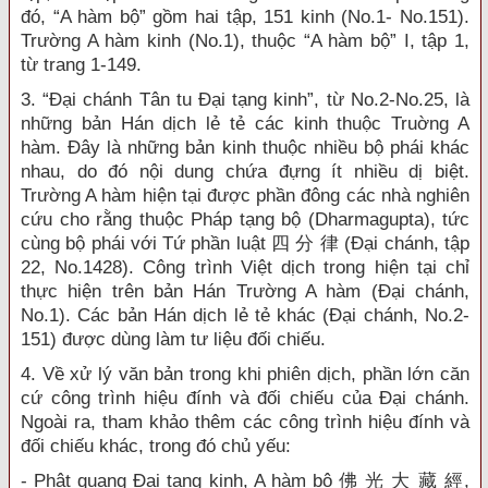
đó, “A hàm bộ” gồm hai tập, 151 kinh (No.1- No.151).
Trường A hàm kinh (No.1), thuộc “A hàm bộ” I, tập 1,
từ trang 1-149.
3. “Đại chánh Tân tu Đại tạng kinh”, từ No.2-No.25, là
những bản Hán dịch lẻ tẻ các kinh thuộc Truờng A
hàm. Đây là những bản kinh thuộc nhiều bộ phái khác
nhau, do đó nội dung chứa đựng ít nhiều dị biệt.
Trường A hàm hiện tại được phần đông các nhà nghiên
cứu cho rằng thuộc Pháp tạng bộ (Dharmagupta), tức
cùng bộ phái với Tứ phần luật 四 分 律 (Đại chánh, tập
22, No.1428). Công trình Việt dịch trong hiện tại chỉ
thực hiện trên bản Hán Trường A hàm (Đại chánh,
No.1). Các bản Hán dịch lẻ tẻ khác (Đại chánh, No.2-
151) được dùng làm tư liệu đối chiếu.
4. Về xử lý văn bản trong khi phiên dịch, phần lớn căn
cứ công trình hiệu đính và đối chiếu của Đại chánh.
Ngoài ra, tham khảo thêm các công trình hiệu đính và
đối chiếu khác, trong đó chủ yếu:
- Phật quang Đại tạng kinh, A hàm bộ 佛 光 大 藏 經,