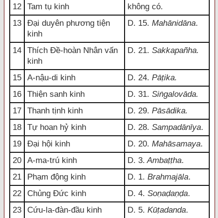
12
Tam tụ kinh
không có.
13
Đại duyên phương tiện
D. 15.
Mahānidāna
.
kinh
14
Thích Đề-hoàn Nhân vấn
D. 21.
Sakkapañha.
kinh
15
A-nậu-di kinh
D. 24.
Pāṭika.
16
Thiện sanh kinh
D. 31.
Siṅgalovāda.
17
Thanh tịnh kinh
D. 29.
Pāsādika.
18
Tự hoan hỷ kinh
D. 28.
Sampadānīya
.
19
Đại hội kinh
D. 20.
Mahāsamaya
.
20
A-ma-trú kinh
D. 3.
Ambaṭṭha
.
21
Phạm động kinh
D. 1.
Brahmajāla
.
22
Chủng Đức kinh
D. 4.
Soṇaḍaṇḍa
.
23
Cứu-la-đàn-đầu kinh
D. 5.
Kūṭadanda
.