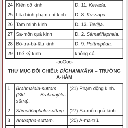
24
Kiên cố kinh
D. 11.
Kevada
.
25
Lõa hình phạm chí kinh
D. 8.
Kassapa
.
26
Tam minh kinh
D. 13.
Tevijjā
.
27
Sa-môn quả kinh
D. 2.
Sāmaññaphala
.
28
Bố-tra-bà-lâu kinh
D. 9.
Poṭṭhapāda
.
29
Thế ký kinh
không có.
-ooOoo-
THƯ MỤC ĐỐI CHIẾU:
DĪGHANIKĀYA
– TRƯỜNG
A-HÀM
1
Brahmalāla-suttaṃ
(21) Phạm động kinh.
(Skt. Brahmajāla-
sūtra).
2
Sāmaññaphala-suttaṃ.
(27) Sa-môn quả kinh.
3
Ambaṭṭha-suttam.
(20) A-ma-trú.