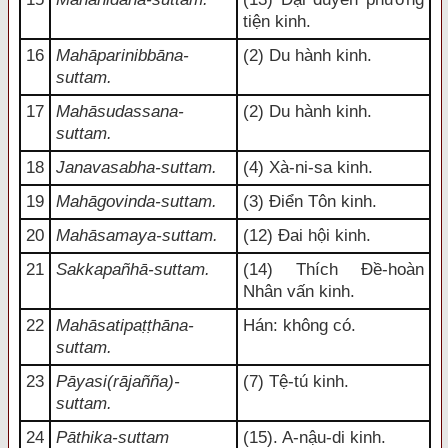
tiện kinh.
16
Mahāparinibbāna-
(2) Du hành kinh.
suttam.
17
Mahāsudassana-
(2) Du hành kinh.
suttam.
18
Janavasabha-suttam.
(4) Xà-ni-sa kinh.
19
Mahāgovinda-suttam.
(3) Điển Tôn kinh.
20
Mahāsamaya-suttam.
(12) Đai hội kinh.
21
Sakkapañhā-suttam.
(14) Thích Đề-hoàn
Nhân vấn kinh.
22
Mahāsatipaṭṭhāna-
Hán: không có.
suttam.
23
Pāyasi(rājañña)-
(7) Tệ-tú kinh.
suttam.
24
Pāthika-suttam
(15). A-nậu-di kinh.