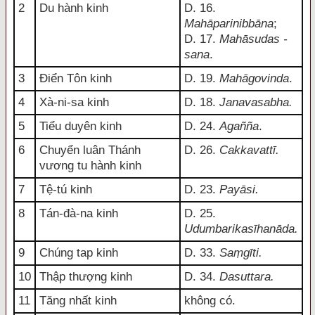
2
Du hành kinh
D. 16.
Mahāparinibbāna
;
D. 17.
Mahāsudas -
sana
.
3
Điển Tôn kinh
D. 19.
Mahāgovinda
.
4
Xà-ni-sa kinh
D. 18.
Janavasabha.
5
Tiểu duyên kinh
D. 24.
Agañña
.
6
Chuyển luân Thánh
D. 26.
Cakkavattī.
vương tu hành kinh
7
Tệ-tú kinh
D. 23.
Payāsi.
8
Tán-đà-na kinh
D. 25.
Udumbarikasīhanāda.
9
Chúng tap kinh
D. 33.
Saṃgīti.
10
Thập thượng kinh
D. 34.
Dasuttara.
11
Tăng nhất kinh
không có.