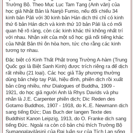
Trường Bộ. Theo Mục Lục Tam Tạng (Anh văn) của
học giả Nhật Bản là Nanjò Fumio, nếu đối chiếu 34
kinh bản Pàli với 30 kinh bản Hán dịch thì chỉ có kinh
thứ 6 bản Hán dịch và kinh thứ 10 bản Pàli là có mối
quan hệ rõ ràng, còn các kinh khác thì không nhất trí
với nhau. Nhận xét của một số học giả nổi tiếng khác
của Nhật Bản thì ôn hòa hơn, tức cho rằng các kinh
tương tợ nhau.
Đặc biệt có Kinh Thất Phật trong Trường A-hàm (Trung
Quốc gọi là Biệt Sanh Kinh) được trích riêng ra để dịch
rất nhiều (21 loại). Các học giả Tây phương thường
dùng bản chép tay Pàli, hiệu đính, phiên dịch rồi xuất
bản cũng nhiều, như Dialogues of Buddha, 1909 -
1921, do học giả người Anh là Rhys Davids và phu
nhân là J.E. Carpenter phiên dịch; Dic Reden des
Gotamo Buddhos, 1907 - 1918, do K..E. Newmann dịch
sang tiếng Đức; Das Buch der langen Texte des
Buddhist Kanon Leipzig, 1913, do O. Franke dịch sang
tiếng Đức. Ngoài ra còn có bản chú thích Trường Bộ
Sumangalavilàsinì của Đại luận sư của Tích Lan sống