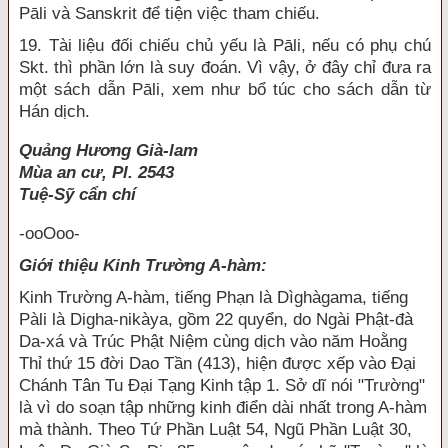
Pāli và Sanskrit để tiện việc tham chiếu.
19. Tài liệu đối chiếu chủ yếu là Pāli, nếu có phụ chú
Skt. thì phần lớn là suy đoán. Vì vậy, ở đây chỉ đưa ra
một sách dẫn Pāli, xem như bổ túc cho sách dẫn từ
Hán dịch.
Quảng Hương Già-lam
Mùa an cư, Pl. 2543
Tuệ-Sỹ cẩn chí
-ooOoo-
Giới thiệu Kinh Trường A-hàm:
Kinh Trường A-hàm, tiếng Phạn là Dìghàgama, tiếng
Pàli là Digha-nikàya, gồm 22 quyển, do Ngài Phật-đà
Da-xá và Trúc Phật Niệm cùng dịch vào năm Hoằng
Thỉ thứ 15 đời Dao Tần (413), hiện được xếp vào Đại
Chánh Tân Tu Đại Tạng Kinh tập 1. Sở dĩ nói "Trường"
là vì do soạn tập những kinh điển dài nhất trong A-hàm
mà thành. Theo Tứ Phần Luật 54, Ngũ Phần Luật 30,