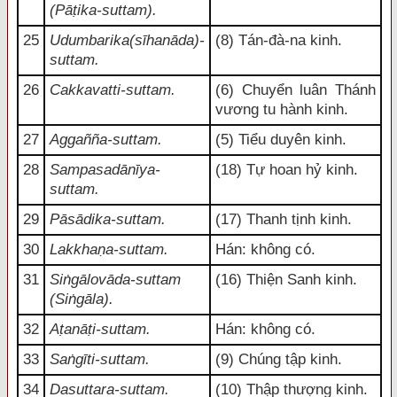
(Pāṭika-suttam).
25
Udumbarika(sīhanāda)-
(8) Tán-đà-na kinh.
suttam.
26
Cakkavatti-suttam.
(6) Chuyển luân Thánh
vương tu hành kinh.
27
Aggañña-suttam.
(5) Tiểu duyên kinh.
28
Sampasadānīya-
(18) Tự hoan hỷ kinh.
suttam.
29
Pāsādika-suttam.
(17) Thanh tịnh kinh.
30
Lakkhaṇa-suttam.
Hán: không có.
31
Siṅgālovāda-suttam
(16) Thiện Sanh kinh.
(Siṅgāla).
32
Aṭanāṭi-suttam.
Hán: không có.
33
Saṅgīti-suttam.
(9) Chúng tập kinh.
34
Dasuttara-suttam.
(10) Thập thượng kinh.