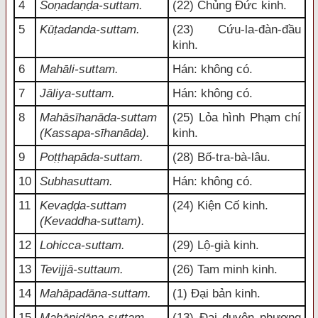
4
Soṇadaṇḍa-suttam.
(22) Chủng Đức kinh.
5
Kūṭadanda-suttam.
(23) Cứu-la-đàn-đầu
kinh.
6
Mahāli-suttam.
Hán: không có.
7
Jāliya-suttam.
Hán: không có.
8
Mahāsīhanāda-suttam
(25) Lỏa hình Phạm chí
(Kassapa-sīhanāda).
kinh.
9
Poṭṭhapāda-suttam.
(28) Bố-tra-bà-lâu.
10
Subhasuttam.
Hán: không có.
11
Kevaḍḍa-suttam
(24) Kiện Cố kinh.
(Kevaddha-suttam).
12
Lohicca-suttam.
(29) Lộ-già kinh.
13
Tevijjā-suttaum.
(26) Tam minh kinh.
14
Mahāpadāna-suttam.
(1) Đại bản kinh.
15
Mahānidāna-suttam.
(13) Đại duyên phương