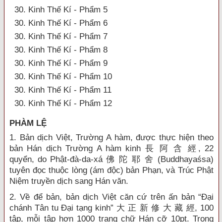
30. Kinh Thế Kí - Phẩm 5
30. Kinh Thế Kí - Phẩm 6
30. Kinh Thế Kí - Phẩm 7
30. Kinh Thế Kí - Phẩm 8
30. Kinh Thế Kí - Phẩm 9
30. Kinh Thế Kí - Phẩm 10
30. Kinh Thế Kí - Phẩm 11
30. Kinh Thế Kí - Phẩm 12
PHÀM LỆ
1. Bản dịch Việt, Trường A hàm, được thực hiện theo
bản Hán dịch Trường A hàm kinh 長 阿 含 經, 22
quyển, do Phật-đà-da-xá 佛 陀 耶 舍 (Buddhayaśsa)
tuyên đọc thuộc lòng (ám độc) bản Phạn, và Trúc Phật
Niệm truyền dịch sang Hán văn.
2. Về để bản, bản dịch Việt căn cứ trên ấn bản “Đại
chánh Tân tu Đại tạng kinh” 大 正 新 修 大 藏 經, 100
tập, mỗi tập hơn 1000 trang chữ Hán cỡ 10pt. Trong