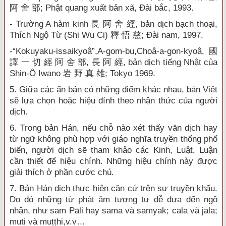
阿 舍 部; Phật quang xuất bản xã, Đài bắc, 1993.
- Trường A hàm kinh 長 阿 舍 經, bản dịch bạch thoại,
Thích Ngộ Từ (Shi Wu Ci) 釋 悟 慈; Đài nam, 1997.
-“Kokuyaku-issaikyoâ”,A-gom-bu,Choâ-a-gon-kyoâ, 國
譯 一 切 經 阿 舍 部, 長 阿 經, bản dịch tiếng Nhật của
Shin-Ô Iwano 岩 野 真 雄; Tokyo 1969.
5. Giữa các ấn bản có những điểm khác nhau, bản Việt
sẽ lựa chọn hoặc hiệu đính theo nhận thức của người
dịch.
6. Trong bản Hán, nếu chỗ nào xét thấy văn dịch hay
từ ngữ không phù hợp với giáo nghĩa truyền thống phổ
biến, người dịch sẽ tham khảo các Kinh, Luật, Luận
cần thiết để hiệu chính. Những hiệu chính này được
giải thích ở phần cước chú.
7. Bản Hán dịch thực hiện căn cứ trên sự truyền khẩu.
Do đó những từ phát âm tương tự dễ đưa đến ngộ
nhận, như sam Pāli hay sama và samyak; cala và jala;
muti và muṭṭhi,v.v…