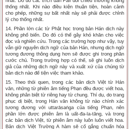
nhất. Do đó các trích dẫn Pāli đối chiếu thường không
thống nhất. Khi nào điều kiện thuận tiện, hoàn cảnh
cho phép, những sự bất nhất này sẽ phải được chỉnh
lý cho thống nhất.
14. Phần lớn các từ Phật học trong bản Hán dịch này
không phổ biến. Do đó có thể gây khó khăn cho việc
đọc và nghiên cứu. Trong các trường hợp như vậy, tuy
vẫn giữ nguyên dịch ngữ của bản Hán, nhưng dịch ngữ
tương đương thông dụng hơn sẽ được ghi trong phần
cước chú. Trong trường hợp có thể, sẽ ghi luôn dịch
giả của những dịch ngữ này và xuất xứ của chúng từ
bản dịch nào để tiện việc tham khảo.
15. Theo thói quen, trong các bản dịch Việt từ Hán
văn, những từ phiên âm tiếng Phạn đều được viết hoa,
không phân biệt từ riêng hay từ chung. Thí dụ, do trang
phục dị biệt, trong Hán văn không từ nào chính xác
tương đương với uttarāsaṅga của tiếng Phạn, nên
phần lớn được phiên âm là uất-đa-la-tăng, và trong
các bản dịch Việt, từ phiên âm này luôn luôn viết hoa.
Bản dịch Việt Trường A hàm sẽ cố gắng chuẩn hóa