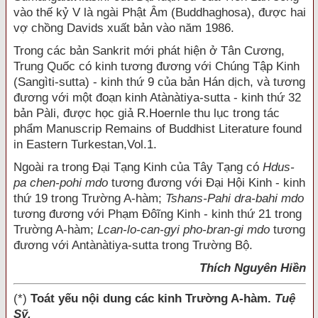
vào thế kỷ V là ngài Phật Âm (Buddhaghosa), được hai
vợ chồng Davids xuất bản vào năm 1986.
Trong các bản Sankrit mới phát hiện ở Tân Cương,
Trung Quốc có kinh tương đương với Chúng Tập Kinh
(Sangìti-sutta) - kinh thứ 9 của bản Hán dịch, và tương
đương với một đoạn kinh Atànàtiya-sutta - kinh thứ 32
bản Pàli, được học giả R.Hoernle thu lục trong tác
phẩm Manuscrip Remains of Buddhist Literature found
in Eastern Turkestan,Vol.1.
Ngoài ra trong Đại Tạng Kinh của Tây Tạng có
Hdus-
pa chen-pohi mdo
tương đương với Đại Hội Kinh - kinh
thứ 19 trong Trường A-hàm;
Tshans-Pahi dra-bahi mdo
tương đương với Phạm Đôĩng Kinh - kinh thứ 21 trong
Trường A-hàm;
Lcan-lo-can-gyi pho-bran-gi mdo
tương
đương với Antànàtiya-sutta trong Trường Bộ.
Thích Nguyên Hiền
(*)
Toát yếu nội dung các kinh Trường A-hàm.
Tuệ
Sỹ.