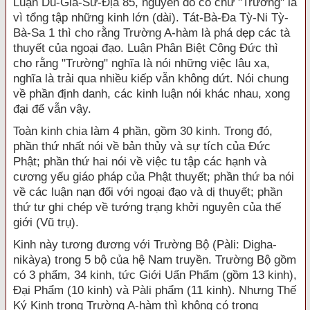
Luận Du-Già-Sư-Địa 85, nguyên do có chữ "Trường" là
vì tổng tập những kinh lớn (dài). Tát-Bà-Đa Tỳ-Ni Tỳ-
Bà-Sa 1 thì cho rằng Trường A-hàm là phá dẹp các tà
thuyết của ngoại đạo. Luận Phân Biệt Công Đức thì
cho rằng "Trường" nghĩa là nói những việc lâu xa,
nghĩa là trải qua nhiều kiếp vẫn không dứt. Nói chung
về phần định danh, các kinh luận nói khác nhau, xong
đại để vẫn vậy.
Toàn kinh chia làm 4 phần, gồm 30 kinh. Trong đó,
phần thứ nhất nói về bản thủy và sự tích của Đức
Phật; phần thứ hai nói về việc tu tập các hạnh và
cương yếu giáo pháp của Phật thuyết; phần thứ ba nói
về các luận nạn đối với ngoại đạo và dị thuyết; phần
thứ tư ghi chép về tướng trạng khởi nguyên của thế
giới (Vũ trụ).
Kinh này tương đương với Trường Bộ (Pàli: Digha-
nikàya) trong 5 bộ của hệ Nam truyền. Trường Bộ gồm
có 3 phẩm, 34 kinh, tức Giới Uẩn Phẩm (gồm 13 kinh),
Đại Phẩm (10 kinh) và Pàli phẩm (11 kinh). Nhưng Thế
Ký Kinh trong Trường A-hàm thì không có trong