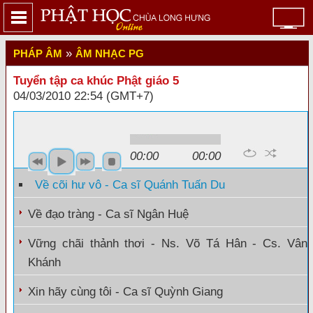
»
PHÁP ÂM
ÂM NHẠC PG
Tuyển tập ca khúc Phật giáo 5
04/03/2010 22:54 (GMT+7)
Source:phapamthuongchuyen.com
00:00
00:00
Về cõi hư vô - Ca sĩ Quánh Tuấn Du
Về đạo tràng - Ca sĩ Ngân Huệ
Vững chãi thảnh thơi - Ns. Võ Tá Hân - Cs. Vân
Khánh
Xin hãy cùng tôi - Ca sĩ Quỳnh Giang