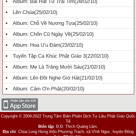
Album: Bài Hát Từ Trái Tim
(28/02/10)
Lên Chùa
(25/02/10)
Album: Chỗ Về Nương Tựa
(25/02/10)
Album: Chốn Cũ Ngày Về
(25/02/10)
Album: Hoa Ưu Đàm
(23/02/10)
Tuyển Tập Ca Khúc Phật Giáo 3
(22/02/10)
Album: Mẹ Là Trăng Mười Sáu
(21/02/10)
Album: Lên Đồi Nghe Gió Hát
(21/02/10)
Album: Cảm Ơn Phật
(20/02/10)
Copyright © 2009-2022 Trung Tâm Biên Phiên Dịch Tư Liệu Phật Giáo Quốc
Tế
Biên tập
: Đ.Đ. Thích Quảng Lâm.
Địa chỉ
: Chùa Long Hưng thôn Phương Trạch, xã Vĩnh Ngọc, huyện Đông