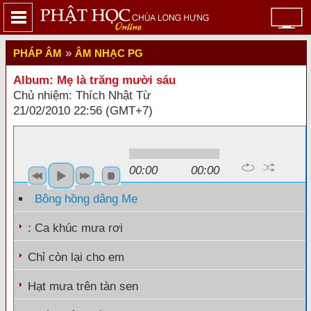
»
PHÁP ÂM
ÂM NHẠC PG
Album: Mẹ là trăng mười sáu
Chủ nhiệm: Thích Nhật Từ
21/02/2010 22:56 (GMT+7)
Source: tusachphathoc.com
00:00
00:00
Bông hồng dâng Mẹ
: Ca khúc mưa rơi
Chỉ còn lại cho em
Hạt mưa trên tàn sen