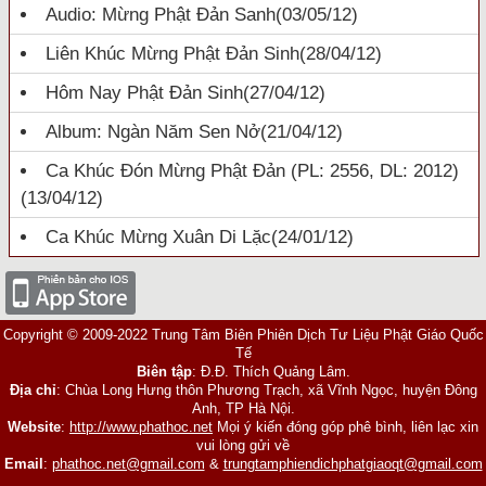
Audio: Mừng Phật Đản Sanh
(03/05/12)
Liên Khúc Mừng Phật Đản Sinh
(28/04/12)
Hôm Nay Phật Đản Sinh
(27/04/12)
Album: Ngàn Năm Sen Nở
(21/04/12)
Ca Khúc Đón Mừng Phật Đản (PL: 2556, DL: 2012)
(13/04/12)
Ca Khúc Mừng Xuân Di Lặc
(24/01/12)
Copyright © 2009-2022 Trung Tâm Biên Phiên Dịch Tư Liệu Phật Giáo Quốc
Tế
Biên tập
: Đ.Đ. Thích Quảng Lâm.
Địa chỉ
: Chùa Long Hưng thôn Phương Trạch, xã Vĩnh Ngọc, huyện Đông
Anh, TP Hà Nội.
Website
:
http://www.phathoc.net
Mọi ý kiến đóng góp phê bình, liên lạc xin
vui lòng gửi về
Email
:
phathoc.net@gmail.com
&
trungtamphiendichphatgiaoqt@gmail.com