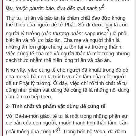
6
lậu, thuộc phước báo, đưa đến quả sanh y
.
Thứ tư, tri ân và báo ân là phẩm chất đạo đức không
thể thiếu của người đệ tử Phật. Sở dĩ được gọi là con
7
người lý tưởng (
bậc
thượng nhân:
sappurisa
) là phải
biết ân và nỗ lực báo ân. Cha mẹ và người thân là
những ân lớn giúp chúng ta tồn tại và trưởng thành.
Việc cúng tế cha mẹ và người thân là một trong những
cách thức nhằm thể hiện lòng tri ân và báo ân.
Như vậy, việc cúng tế cho người đã khuất trong đó có
cha mẹ và bà con là trách vụ cần làm của một người
đệ tử Phật lý tưởng. Ở đây, việc chỉ rõ tính chất tế tự
cũng như phẩm vật dùng để cúng tế là những nội dung
cần làm rõ tiếp theo.
2- Tính chất và phẩm vật dùng để cúng tế
Với Bà-la-môn giáo, tế tự là một trong những phận sự
cơ bản của con người, muốn thanh tịnh thân tâm, cần
8
phải thông qua cúng tế
. Trong bốn bộ Veda, đã dành