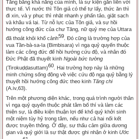
Tăng bằng khả năng của mình, là sự kiện gắn liền với
thực tế. Vì nước thì Tôn giả có thể tự lấy, thức ăn thì
đi xin, và y phục thì nhặt nhạnh y phấn tảo, giặt sạch
và khâu vá lại. Từ nỗ lực của Tôn giả, và sự hồi
hướng công đức của chư Tăng, nữ quỷ mẹ của Uttara
59
đã thoát khỏi khổ cảnh
. Đó cũng là trường hợp của
vua Tần-bà-sa-la (Bimbisara) vì ngạ quỷ quyến thuộc
làm các công đức để hồi hướng cứu độ, và nhân đó
Đức Phật đã thuyết kinh
Ngoài bức tường
60
(Tirokuḍḍasuttam)
. Hai trường hợp này là những
minh chứng sống động về việc cứu độ ngạ quỷ bằng lý
thuyết hồi hướng công đức theo kinh
Tăng chi
(A.iv,63).
Trên một phương diện khác, trong quá trình người thân
vì ngạ quỷ quyến thuộc phát tâm bố thí và làm các
thiện sự, là điều kiện thuận lợi để khổ quỷ khởi sinh
một niệm tùy hỷ trong tâm, nếu như cả hai nối kết
được truyền thông. Ở đây, sự thấu cảm giữa dương
gian và quỷ giới là sự thật được ghi nhận ở kinh
Ước