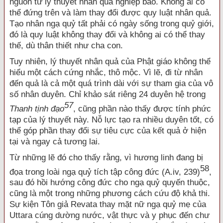
nguồn từ lý thuyết nhân quả nghiệp báo. Không ai có
thể đứng trên và làm thay đổi được quy luật nhân quả.
Tạo nhân ngạ quỷ tất phải có ngày sống trong quỷ giới,
đó là quy luật không thay đổi và không ai có thể thay
thế, dù thân thiết như cha con.
Tuy nhiên, lý thuyết nhân quả của Phật giáo không thể
hiểu một cách cứng nhắc, thô mộc. Vì lẽ, đi từ nhân
đến quả là cả một quá trình dài với sự tham gia của vô
số nhân duyên. Chỉ khảo sát riêng 24 duyên hệ trong
57
Thanh tịnh đạo
, cũng phần nào thấy được tính phức
tạp của lý thuyết này. Nỗ lực tạo ra nhiều duyên tốt, có
thể góp phần thay đổi sự tiêu cực của kết quả ở hiện
tại và ngay cả tương lai.
Từ những lẽ đó cho thấy rằng, vì hương linh đang bị
58
đọa trong loài ngạ quỷ tích tập công đức (A.iv, 239)
,
sau đó hồi hướng công đức cho ngạ quỷ quyến thuộc,
cũng là một trong những phương cách cứu độ khả thi.
Sự kiện Tôn giả Revata thay mặt nữ ngạ quỷ mẹ của
Uttara cúng dường nước, vật thực và y phục đến chư