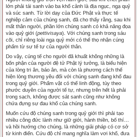
lớn phải tái sanh vào ba khổ cảnh là địa ngục, ngạ quỷ
và súc sanh. Từ lời dạy của Đức Phật và thực tế
nghiệp cảm của chúng sanh, đã cho thấy rằng, sau khi
mất thân người, phần lớn chúng sanh có khả năng đọa
vào quỷ giới (
pettivisaya
). Với chúng sanh trong sáu
cõi, chỉ riêng loài ngạ quỷ mới có thể thọ nhận cúng
phẩm từ sự tế tự của người thân.
Do vậy, cúng tế cho người đã khuất không những là
bổn phận của người đệ tử Phật lý tưởng, là biểu hiện
của lòng tri ân, báo ân, mà còn là phương cách thể
hiện lòng thương yêu đối với chúng sanh đang khổ đau
trong quỷ giới. Phẩm vật có thể linh động, tùy theo
phước duyên của người tế tự, nhưng trên hết là phải
trong sạch, không được sát sanh cũng như không
chứa đựng sự đau khổ của chúng sanh.
Muốn cứu độ chúng sanh trong quỷ giới thì phải tạo
nhiều công đức lành như giữ giới, hành thiền, bố thí…
và hồi hướng cho chúng, là những giải pháp có cơ sở
từ kinh điển. Cứu độ chỉ mang nghĩa làm vơi khổ, đưa