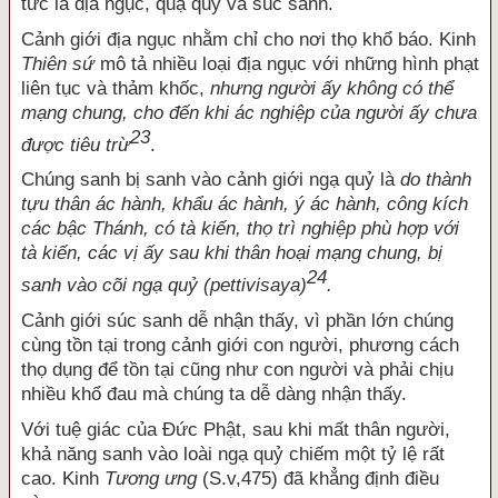
tức là địa ngục, quạ quỷ và súc sanh.
Cảnh giới địa ngục nhằm chỉ cho nơi thọ khổ báo. Kinh
Thiên sứ
mô tả nhiều loại địa ngục với những hình phạt
liên tục và thảm khốc,
nhưng người ấy không có thể
mạng chung, cho đến khi ác nghiệp của người ấy chưa
23
được tiêu trừ
.
Chúng sanh bị sanh vào cảnh giới ngạ quỷ là
do thành
tựu thân ác hành, khẩu ác hành, ý ác hành, công kích
các bậc Thánh, có tà kiến, thọ trì nghiệp phù hợp với
tà kiến, các vị ấy sau khi thân hoại mạng chung, bị
24
sanh vào cõi ngạ quỷ (pettivisaya)
.
Cảnh giới súc sanh dễ nhận thấy, vì phần lớn chúng
cùng tồn tại trong cảnh giới con người, phương cách
thọ dụng để tồn tại cũng như con người và phải chịu
nhiều khổ đau mà chúng ta dễ dàng nhận thấy.
Với tuệ giác của Đức Phật, sau khi mất thân người,
khả năng sanh vào loài ngạ quỷ chiếm một tỷ lệ rất
cao. Kinh
Tương ưng
(S.v,475) đã khẳng định điều