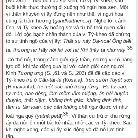
(No.392)
đều đề cập sự kiện, có vị Tỳ-kheo, sau
buổi khất thực thường đi xuống hồ ngửi hoa sen. Một
vị thần khuyên vị ấy đừng nên như thế, vị ngửi hoa
cũng là trộm hương (
gandhatthenosi
). Nghe lời cảnh
tỉnh, vị Tỳ-kheo ấy hoảng sợ và từ bỏ thói quen xấu
đó. Lời bộc bạch chân thành của vị Tỳ-kheo đã chứng
tỏ sự tỉnh ngộ của vị ấy:
Thật sự này Dạ-xoa/ Ông biết
35
ta, thương ta/ Hãy nói lại với ta/ Khi thấy ta như vậy
.
Có thể nói, trong cảnh giới quỷ thần, những vị có năng
lực đôi khi tác động qua lại với cảnh giới con người.
Kinh
Tương ưng
(S.i,61 và S.i,203) đã đề cập các vị
Tỳ-kheo
trú ở Câu-tát-la (
Kosala
), trên sườn Tuyết sơn
(
Himavanta
), tại một cốc nhỏ trong rừng
.
Họ
tự cao,
tự mãn, dao động, lắm mồm lắm miệng, ăn nói huyên
thuyên, thất niệm, không tỉnh giác, không định tĩnh,
tâm tư tán loạn, các căn không chế ngự
được ví như
36
loài ngạ quỷ (
yathā petā
)
. Vị thần cư trú ở khu rừng
ấy đã nói lên một bài kệ nhắc nhở các vị Tỳ-kheo. Sau
khi nghe xong, các vị ấy xúc động và đã nỗ lực tinh
tấn.