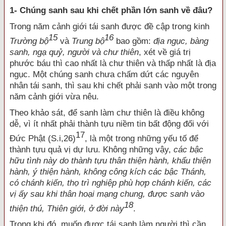
1- Chúng sanh sau khi chết phần lớn sanh về đâu?
Trong năm cảnh giới tái sanh được đề cập trong kinh
15
16
Trường bộ
và
Trung bộ
bao gồm:
địa ngục, bàng
sanh, ngạ quỷ, người và chư thiên
, xét về giá trị
phước báu thì cao nhất là chư thiên và thấp nhất là địa
ngục. Một chúng sanh chưa chấm dứt các nguyên
nhân tái sanh, thì sau khi chết phải sanh vào một trong
năm cảnh giới vừa nêu.
Theo khảo sát, để sanh làm chư thiên là điều không
dễ, vì ít nhất phải thành tựu niềm tin bất động đối với
17
Đức Phật (S.i,26)
, là một trong những yếu tố để
thành tựu quả vị dự lưu. Không những vậy,
các bậc
hữu tình này do thành tựu thân thiện hành, khẩu thiện
hành, ý thiện hành, không công kích các bậc Thánh,
có chánh kiến, thọ trì nghiệp phù hợp chánh kiến, các
vị ấy sau khi thân hoại mạng chung, được sanh vào
18
thiện thú, Thiên giới, ở đời này
.
Trong khi đó, muốn được tái sanh làm người thì cần