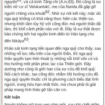
61
nguyện
,
và cả kinh
Tăng chi
(A.iv,63). Đó cũng là sự
kiện nữ cư sĩ Velukantakī, mẹ của Nanda đã gặp gỡ
62
người chồng vừa khuất
. Nhờ sự nối kết này, mặc dù
ngạ quỷ không có khả năng thực hiện các thiện sự,
nhưng khởi tâm tùy hỷ với công đức mà người thân đã
làm, thì khổ cảnh phần nào vơi đi. Đây là sự thật được
bảo chứng bởi hai nguồn kinh điển từ Hán tạng cho
63
đến Nikāya
.
Khảo sát kinh tạng liên quan đến ngạ quỷ cho thấy, sau
những nỗ lực nêu trên của người thân, thì ngạ quỷ
thân quyến tạm thời thoát ly những nỗi khổ vốn có và
thọ hưởng một phần phúc lạc của Thiên giới. Đây
dường như cũng là giới hạn của sự cứu độ khổ quỷ.
Nói cách khác, tạo công đức nhằm hồi hướng cứu độ
ngạ quỷ quyến thuộc chỉ là phương cách biểu đạt tình
người, trong hữu hạn nhất thời, mà chưa phải là giải
pháp mang tính tháo gỡ tận căn cơ.
Kết luận
Người không giữ trọn vẹn năm giới, sau khi chết phần