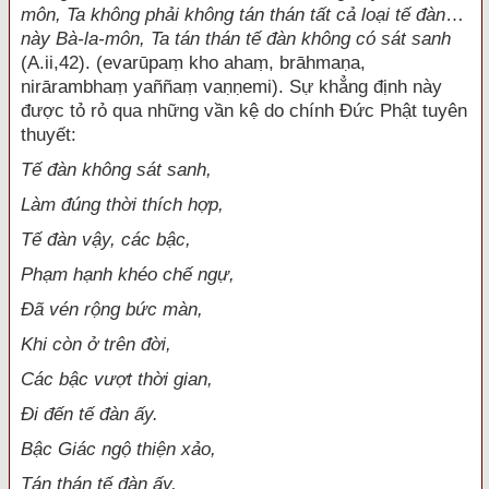
môn, Ta không phải không tán thán tất cả loại tế đàn
…
này Bà-la-môn, Ta tán thán tế đàn không có sát sanh
(A.ii,42). (evarūpaṃ kho ahaṃ, brāhmaṇa,
nirārambhaṃ yaññaṃ vaṇṇemi). Sự khẳng định này
được tỏ rỏ qua những vần kệ do chính Đức Phật tuyên
thuyết:
Tế đàn không sát sanh,
Làm đúng thời thích hợp,
Tế đàn vậy, các bậc,
Phạm hạnh khéo chế ngự,
Ðã vén rộng bức màn,
Khi còn ở trên đời,
Các bậc vượt thời gian,
Ði đến tế đàn ấy.
Bậc Giác ngộ thiện xảo,
Tán thán tế đàn ấy,