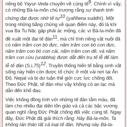
9
riêng bộ
Yayur-Veda
chuyên về cúng tế
. Chính vì vậy,
có những Bà-la-môn chủ trương rằng
sự thanh tịnh
10
chứng đạt được nhờ tế tự
(yaññena suddhī). Một
trong những bằng chứng về quan điểm này, đó là khi
vua Ba Tu Nặc gặp phải ác mộng, các vị Bà-la-môn đã
11
đề xuất một đại tế đàn
, mà chỉ tính riêng vật nuôi đã
có
năm trăm con bò đực, năm trăm con bò con đực,
năm trăm con bò con cái, năm trăm con dê, và năm
trăm con cừu (urabbha) được dắt đến trụ tế lễ để làm
12
lễ tế đàn
(S.i,75)
. Truyền thống hiến tế bằng sinh vật
sống này hiện còn được tổ chức ở một vài nơi tại Ấn
Độ, Nepal và bị dư luận thế giới cực lực chống đối.
Theo Đức Phật, tế đàn như vậy không có an lạc mà
dẫn đến khổ đau.
Việc không đồng tình với những tế đàn tắm máu, đã
làm cho nhiều đại diện tôn giáo và cả các bậc vương
quan nghĩ rằng Đức Phật chống đối việc cúng tế. Ngay
đây, Đức Phật đã giải thích rằng:
Này Bà-la-môn, Ta
không tán thán tất cả loại tế đàn. Nhưng này Bà-la-