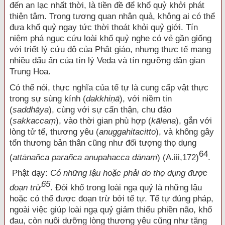
đến an lạc nhất thời, là tiền đề để khổ quỷ khởi phát
thiện tâm. Trong tương quan nhân quả, không ai có thể
đưa khổ quỷ ngay tức thời thoát khỏi quỷ giới. Tín
niệm phá ngục cứu loài khổ quỷ nghe có vẻ gần giống
với triết lý cứu độ của Phật giáo, nhưng thực tế mang
nhiều dấu ấn của tín lý Veda và tín ngưỡng dân gian
Trung Hoa.
Có thể nói, thực nghĩa của tế tự là cung cấp vật thực
trong sự sùng kính (
dakkhi
ṇ
ā
), với niềm tin
(
saddhāya
), cùng với sự cẩn thận, chu đáo
(
sakkacca
ṃ
), vào thời gian phù hợp (
kālena
), gắn với
lòng tử tế, thương yêu (
anuggahitacitto
), và không gây
tổn thương bản thân cũng như đối tượng thọ dụng
64
(
attānañca parañca anupahacca dāna
ṃ
) (A.iii,172)
.
Phật dạy:
Có những lậu hoặc phải do thọ dụng được
65
đoạn trừ
. Đói khổ trong loài ngạ quỷ là những lậu
hoặc có thể được đoạn trừ bởi tế tự. Tế tự đúng pháp,
ngoài việc giúp loài ngạ quỷ giảm thiểu phiền não, khổ
đau, còn nuôi dưỡng lòng thương yêu cũng như tăng