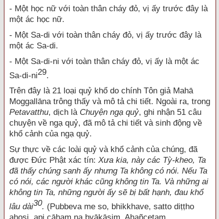
- Một học nữ với toàn thân cháy đỏ, vị ấy trước đây là
một ác học nữ.
- Một Sa-di với toàn thân cháy đỏ, vị ấy trước đây là
một ác Sa-di.
- Một Sa-di-ni với toàn thân cháy đỏ, vị ấy là một ác
29
Sa-di-ni
.
Trên đây là 21 loại quỷ khổ do chính Tôn giả Mahā
Moggallāna trông thấy và mô tả chi tiết. Ngoài ra, trong
Petavatthu
, dịch là
Chuyện ngạ quỷ
, ghi nhận 51 câu
chuyện về ngạ quỷ, đã mô tả chi tiết và sinh động về
khổ cảnh của ngạ quỷ.
Sự thực về các loài quỷ và khổ cảnh của chúng, đã
được Đức Phật xác tín:
Xưa kia,
này các Tỳ-kheo, Ta
đã thấy chúng sanh ấy nhưng Ta không có nói. Nếu Ta
có nói, các người khác cũng không tin Ta. Và những ai
không tin Ta, những người ấy sẽ bị bất hạnh, đau khổ
30
lâu dài
.
(Pubbeva me so, bhikkhave, satto diṭṭho
ahosi, api cāhaṃ na byākāsiṃ. Ahañcetaṃ