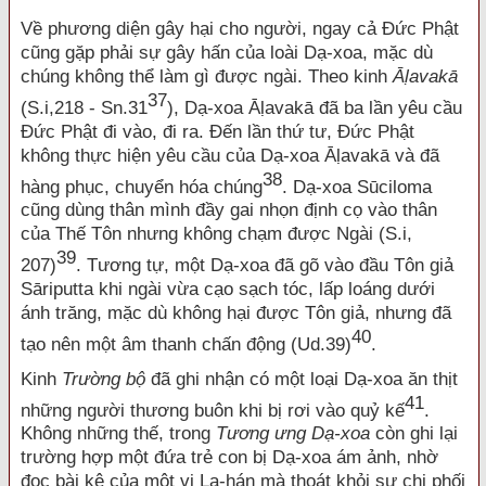
Về phương diện gây hại cho người, ngay cả Đức Phật
cũng gặp phải sự gây hấn của loài Dạ-xoa, mặc dù
chúng không thể làm gì được ngài. Theo kinh
Ā
ḷ
avakā
37
(S.i,218 - Sn.31
), Dạ-xoa Āḷavakā đã ba lần yêu cầu
Đức Phật đi vào, đi ra. Đến lần thứ tư, Đức Phật
không thực hiện yêu cầu của Dạ-xoa Āḷavakā và đã
38
hàng phục, chuyển hóa chúng
. Dạ-xoa Sūciloma
cũng dùng thân mình đầy gai nhọn định cọ vào thân
của Thế Tôn nhưng không chạm được Ngài (S.i,
39
207)
. Tương tự, một Dạ-xoa đã gõ vào đầu Tôn giả
Sāriputta khi ngài vừa cạo sạch tóc, lấp loáng dưới
ánh trăng, mặc dù không hại được Tôn giả, nhưng đã
40
tạo nên một âm thanh chấn động (Ud.39)
.
Kinh
Trường bộ
đã ghi nhận có một loại Dạ-xoa ăn thịt
41
những người thương buôn khi bị rơi vào quỷ kế
.
Không những thế, trong
Tương ưng Dạ-xoa
còn ghi lại
trường hợp một đứa trẻ con bị Dạ-xoa ám ảnh, nhờ
đọc bài kệ của một vị La-hán mà thoát khỏi sự chi phối