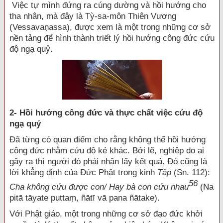
Việc tự mình đứng ra cúng dường và hồi hướng cho
tha nhân, mà đây là Tỳ-sa-môn Thiên Vương
(Vessavaṇassa), được xem là một trong những cơ sở
nền tảng để hình thành triết lý hồi hướng công đức cứu
độ ngạ quỷ.
2- Hồi hướng công đức và thực chất việc cứu độ
ngạ quỷ
Đã từng có quan điểm cho rằng không thể hồi hướng
công đức nhằm cứu độ kẻ khác. Bởi lẽ, nghiệp do ai
gây ra thì người đó phải nhận lấy kết quả. Đó cũng là
lời khẳng định của Đức Phật trong kinh
Tập
(Sn. 112):
56
Cha không cứu được con/ Hay bà con cứu nhau
(Na
pitā tāyate puttaṃ, ñātī vā pana ñātake).
Với Phật giáo, một trong những cơ sở đạo đức khởi