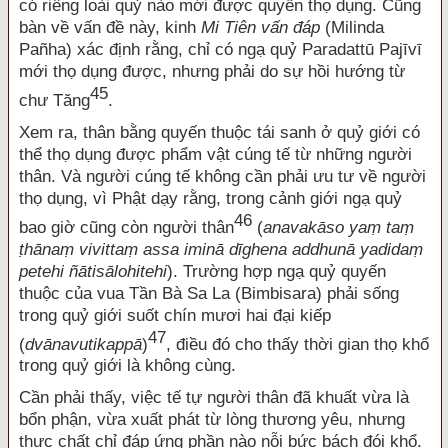
có riêng loài quỷ nào mới được quyền thọ dụng. Cũng
bàn về vấn đề này, kinh
Mi Tiên vấn đáp
(Milinda
Pañha) xác định rằng, chỉ có ngạ quỷ Paradattū Pajīvī
mới thọ dụng được, nhưng phải do sự hồi hướng từ
45
chư Tăng
.
Xem ra, thân bằng quyến thuộc tái sanh ở quỷ giới có
thể thọ dụng được phẩm vật cúng tế từ những người
thân. Và người cúng tế không cần phải ưu tư về người
thọ dụng, vì Phật dạy rằng, trong cảnh giới ngạ quỷ
46
bao giờ cũng còn người thân
(
anavakāso ya
ṃ
ta
ṃ
ṭ
hāna
ṃ
vivitta
ṃ
assa iminā dīghena addhunā yadida
ṃ
petehi ñātisālohitehi
). Trường hợp ngạ quỷ quyến
thuộc của vua Tần Bà Sa La (Bimbisara) phải sống
trong quỷ giới suốt chín mươi hai đại kiếp
47
(
dvānavutikappā
)
, điều đó cho thấy thời gian thọ khổ
trong quỷ giới là không cùng.
Cần phải thấy, việc tế tự người thân đã khuất vừa là
bổn phận, vừa xuất phát từ lòng thương yêu, nhưng
thực chất chỉ đáp ứng phần nào nỗi bức bách đói khổ.