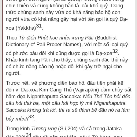
chư Thiên và cũng không hẳn là loài khổ quỷ. Dạng
thức chúng sanh này vừa có khả năng bảo hộ con
người vừa có khả năng gây hại với tên gọi là quỷ Dạ-
31
xoa (Yakkha)
.
Theo
Từ điển Phật học nhân xưng Pāli
(Buddhist
Dictionary of Pāli Proper Names), với một số loại quỷ
32
có phước báu đôi khi cũng được gọi là Dạ-xoa
.
Khảo kinh tạng Pāli cho thấy, chúng sanh đặc thù này
có chức năng bảo hộ hoặc đôi khi gây trở ngại cho
người.
Trước hết, về phương diện bảo hộ, đầu tiên phải kể
đến vị Dạ-xoa Kim Cang Thủ (Vajirapāṇi) cầm chùy sắt
hăm dọa Niganthaputta Saccaka:
Nếu Thế Tôn hỏi đến
câu hỏi thứ ba, một câu hỏi hợp lý mà Niganthaputta
Saccaka không trả lời, thì ta sẽ đánh bể đầu nó ra làm
33
bảy mảnh
.
Trong kinh
Tương ưng
(S.i,204) và cả trong Jataka
34