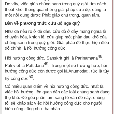
Do vậy, việc giúp chúng sanh trong quỷ giới tìm cách
thoát khổ, thông qua những giải pháp cứu độ, cũng là
một nội dung được Phật giáo chú trọng, quan tâm.
Bàn về phương thức cứu độ ngạ quỷ
Như đã nêu rõ ở đề dẫn, cứu độ ở đây mang nghĩa là
chuyển hóa, khích lệ, cứu giúp một phần đau khổ của
chúng sanh trong quỷ giới. Giải pháp để thực hiện điều
đó chính là hồi hướng công đức.
48
Hồi hướng công đức, Sanskrit ghi là Pariṇāmana
,
49
Pāli viết là Pattidāna
. Trong một số trường hợp, hồi
hướng công đức còn được gọi là Anumodati, tức là tùy
50
hỷ công đức
.
Có nhiều quan điểm về hồi hướng công đức, nhất là
việc hồi hướng liên quan đến các loài chúng sanh đang
thọ khổ. Để góp phần làm sáng tỏ vấn đề này, chúng
tôi sẽ khảo sát việc hồi hướng công đức cho người
hiến cúng cũng như tha nhân.