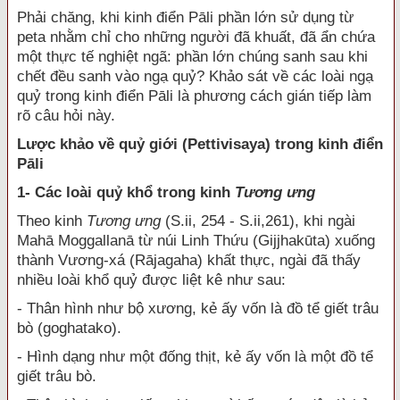
Phải chăng, khi kinh điển Pāli phần lớn sử dụng từ
peta nhằm chỉ cho những người đã khuất, đã ẩn chứa
một thực tế nghiệt ngã: phần lớn chúng sanh sau khi
chết đều sanh vào ngạ quỷ? Khảo sát về các loài ngạ
quỷ trong kinh điển Pāli là phương cách gián tiếp làm
rõ câu hỏi này.
Lược khảo về quỷ giới (Pettivisaya) trong kinh điển
Pāli
1- Các loài quỷ khổ trong kinh
Tương ưng
Theo kinh
Tương ưng
(S.ii, 254 - S.ii,261), khi ngài
Mahā Moggallanā từ núi Linh Thứu (Gijjhakūta) xuống
thành Vương-xá (Rājagaha) khất thực, ngài đã thấy
nhiều loài khổ quỷ được liệt kê như sau:
- Thân hình như bộ xương, kẻ ấy vốn là đồ tể giết trâu
bò (goghatako).
- Hình dạng như một đống thịt, kẻ ấy vốn là một đồ tể
giết trâu bò.