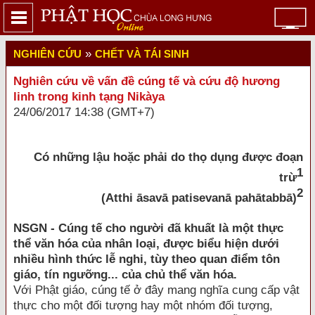
»
NGHIÊN CỨU
CHẾT VÀ TÁI SINH
Nghiên cứu về vấn đề cúng tế và cứu độ hương
linh trong kinh tạng Nikàya
24/06/2017 14:38 (GMT+7)
Có những lậu hoặc phải do thọ dụng được đoạn
1
trừ
2
(Atthi āsavā patisevanā pahātabbā)
NSGN - C
úng tế cho người đã khuất là một thực
thể văn hóa của nhân loại, được biểu hiện dưới
nhiều hình thức lễ nghi, tùy theo quan điểm tôn
giáo, tín ngưỡng... của chủ thể văn hóa.
Với Phật giáo, cúng tế ở đây mang nghĩa cung cấp vật
thực cho một đối tượng hay một nhóm đối tượng,