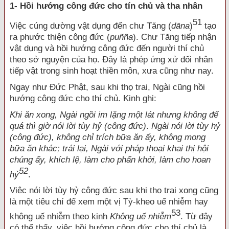
1- Hồi hướng công đức cho tín chủ và tha nhân
51
Việc cúng dường vật dụng đến chư Tăng (
dāna
)
tạo
ra phước thiện công đức (
puñña
). Chư Tăng tiếp nhận
vật dụng và hồi hướng công đức đến người thí chủ
theo sở nguyện của họ. Đây là phép ứng xử đối nhân
tiếp vật trong sinh hoạt thiền môn, xưa cũng như nay.
Ngay như Đức Phật, sau khi thọ trai, Ngài cũng hồi
hướng công đức cho thí chủ. Kinh ghi:
Khi ăn xong, Ngài ngồi im lặng một lát nhưng không để
quá thì giờ nói lời tùy hỷ (công đức)
.
Ngài nói lời tùy hỷ
(công đức), không chỉ trích bữa ăn ấy, không mong
bữa ăn khác; trái lại, Ngài với pháp thoại khai thị hội
chúng ấy, khích lệ, làm cho phấn khởi, làm cho hoan
52
hỷ
.
Việc nói lời tùy hỷ công đức sau khi thọ trai xong cũng
là một tiêu chí để xem một vị Tỳ-kheo uế nhiễm hay
53
không uế nhiễm theo kinh
Không uế nhiễm
. Từ đây
có thể thấy, việc hồi hướng công đức cho thí chủ là