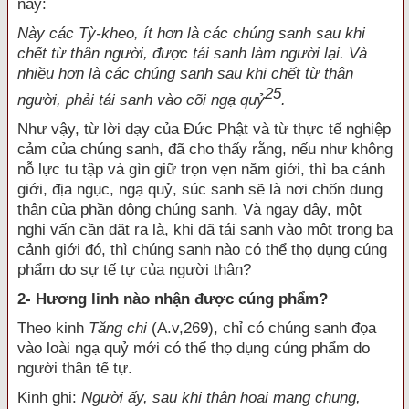
này:
Này các Tỳ-kheo, ít hơn là các chúng sanh sau khi
chết từ thân người, được tái sanh làm người lại. Và
nhiều hơn là các chúng sanh sau khi chết từ thân
25
người, phải tái sanh vào cõi ngạ quỷ
.
Như vậy, từ lời dạy của Đức Phật và từ thực tế nghiệp
cảm của chúng sanh, đã cho thấy rằng, nếu như không
nỗ lực tu tập và gìn giữ trọn vẹn năm giới, thì ba cảnh
giới, địa ngục, ngạ quỷ, súc sanh sẽ là nơi chốn dung
thân của phần đông chúng sanh. Và ngay đây, một
nghi vấn cần đặt ra là, khi đã tái sanh vào một trong ba
cảnh giới đó, thì chúng sanh nào có thể thọ dụng cúng
phẩm do sự tế tự của người thân?
2- Hương linh nào nhận được cúng phẩm?
Theo kinh
Tăng chi
(A.v,269), chỉ có chúng sanh đọa
vào loài ngạ quỷ mới có thể thọ dụng cúng phẩm do
người thân tế tự.
Kinh ghi:
Người ấy, sau khi thân hoại mạng chung,