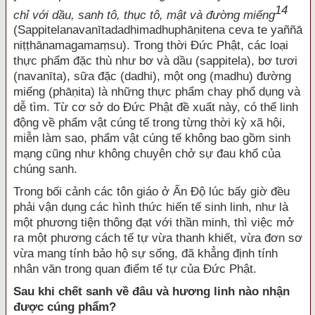
14
chỉ với dầu, sanh tô, thục tô, mật và đường miếng
(Sappitelanavanītadadhimadhuphāṇitena ceva te yaññā
niṭṭhānamagamaṃsu). Trong thời Đức Phật, các loại
thực phẩm đặc thù như bơ và dầu (sappitela), bơ tươi
(navanīta), sữa đặc (dadhi), một ong (madhu) đường
miếng (phāṇita) là những thực phẩm chay phổ dụng và
dễ tìm. Từ cơ sở do Đức Phật đề xuất này, có thể linh
động về phẩm vật cúng tế trong từng thời kỳ xã hội,
miễn làm sao, phẩm vật cúng tế không bao gồm sinh
mạng cũng như không chuyên chở sự đau khổ của
chúng sanh.
Trong bối cảnh các tôn giáo ở Ấn Độ lúc bấy giờ đều
phải vận dụng các hình thức hiến tế sinh linh, như là
một phương tiện thông đạt với thần minh, thì việc mở
ra một phương cách tế tự vừa thanh khiết, vừa đơn sơ
vừa mang tính bảo hộ sự sống, đã khẳng định tính
nhân văn trong quan điểm tế tự của Đức Phật.
Sau khi chết sanh về đâu và hương linh nào nhận
được cúng phẩm?