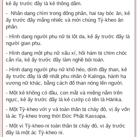
kẻ ấy trước đây là kẻ thông dâm.
- Nhân dạng chìm trong đống phân, hai tay bóc ăn, kẻ
ấy trước đây mắng nhiếc và mời chúng Tỳ-kheo ăn
phân.
- Hình dạng người phụ nữ bị lột da, kẻ ấy trước đây là
người gian phụ.
- Hình dạng một phụ nữ xấu xí, hôi hám bị chim chóc
cắn rỉa, kẻ ấy trước đây làm nghề bói toán.
- Hình dạng người phụ nữ khô héo, dính đầy than, kẻ
ấy trước đây là đệ nhất phu nhân ở Kalinga, hành hạ
vương nữ khác, bằng cách đổ than nóng lên người.
- Một kẻ không có đầu, con mắt và miệng nằm trên
ngực, kẻ ấy trước đây là kẻ cướp có tên là Hārika.
- Một Tỳ-kheo với y và toàn thân bị cháy đỏ, vị ấy vốn
là ác Tỳ-kheo trong thời Đức Phật Kassapa.
- Một vị Tỳ-kheo-ni toàn thân bị cháy đỏ, vị ấy trước
đây là một ác Tỳ-kheo ni.