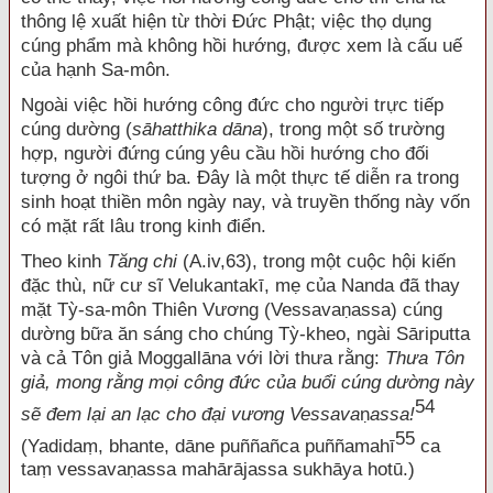
thông lệ xuất hiện từ thời Đức Phật; việc thọ dụng
cúng phẩm mà không hồi hướng, được xem là cấu uế
của hạnh Sa-môn.
Ngoài việc hồi hướng công đức cho người trực tiếp
cúng dường (
sāhatthika dāna
), trong một số trường
hợp, người đứng cúng yêu cầu hồi hướng cho đối
tượng ở ngôi thứ ba. Đây là một thực tế diễn ra trong
sinh hoạt thiền môn ngày nay, và truyền thống này vốn
có mặt rất lâu trong kinh điển.
Theo kinh
Tăng chi
(A.iv,63), trong một cuộc hội kiến
đặc thù, nữ cư sĩ Velukantakī, mẹ của Nanda đã thay
mặt Tỳ-sa-môn Thiên Vương (Vessavaṇassa) cúng
dường bữa ăn sáng cho chúng Tỳ-kheo, ngài Sāriputta
và cả Tôn giả Moggallāna với lời thưa rằng:
Thưa Tôn
giả, mong rằng mọi công đức của buổi cúng dường này
54
sẽ đem lại an lạc cho đại vương Vessava
ṇ
assa!
55
(Yadidaṃ, bhante, dāne puññañca puññamahī
ca
taṃ vessavaṇassa mahārājassa sukhāya hotū.)