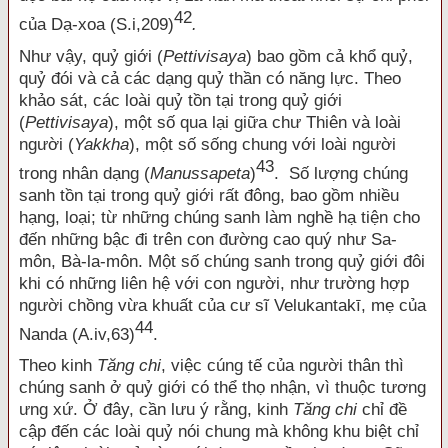
42
của Dạ-xoa (S.i,209)
.
Như vậy, quỷ giới (
Pettivisaya
) bao gồm cả khổ quỷ,
quỷ đói và cả các dạng quỷ thần có năng lực. Theo
khảo sát, các loài quỷ tồn tại trong quỷ giới
(
Pettivisaya
), một số qua lại giữa chư Thiên và loài
người (
Yakkha
), một số sống chung với loài người
43
trong nhân dạng (
Manussapeta
)
. Số lượng chúng
sanh tồn tại trong quỷ giới rất đông, bao gồm nhiều
hạng, loại; từ những chúng sanh làm nghề hạ tiện cho
đến những bậc đi trên con đường cao quý như Sa-
môn, Bà-la-môn. Một số chúng sanh trong quỷ giới đôi
khi có những liên hệ với con người, như trường hợp
người chồng vừa khuất của cư sĩ Velukantakī, mẹ của
44
Nanda (A.iv,63)
.
Theo kinh
Tăng chi
, việc cúng tế của người thân thì
chúng sanh ở quỷ giới có thể thọ nhận, vì thuộc tương
ưng xứ. Ở đây, cần lưu ý rằng, kinh
Tăng chi
chỉ đề
cập đến các loài quỷ nói chung mà không khu biệt chỉ