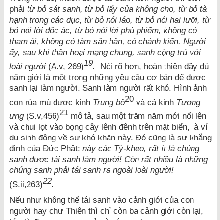
phải
từ bỏ sát sanh, từ bỏ lấy của không cho, từ bỏ tà
hạnh trong các dục, từ bỏ nói láo, từ bỏ nói hai lưỡi, từ
bỏ nói lời độc ác, từ bỏ nói lời phù phiếm, không có
tham ái, không có tâm sân hận, có chánh kiến. Người
ấy, sau khi thân hoại mạng chung, sanh cộng trú với
19
loài người
(A.v, 269)
.
Nói rõ hơn, hoàn thiện đầy đủ
năm giới là một trong những yêu cầu cơ bản để được
sanh lại làm người. Sanh làm người rất khó. Hình ảnh
20
con rùa mù được kinh
Trung bộ
và cả kinh
Tương
21
ưng
(S.v,456)
mô tả, sau một trăm năm mới nổi lên
và chui lọt vào bọng cây lênh đênh trên mặt biển, là ví
dụ sinh động về sự khó khăn này. Đó cũng là sự khẳng
định của Đức Phật:
này các Tỳ-kheo, rất ít là chúng
sanh được tái sanh làm người! Còn rất nhiều là những
chúng sanh phải tái sanh ra ngoài loài người!
22
(S.ii,263)
.
Nếu như không thể tái sanh vào cảnh giới của con
người hay chư Thiên thì chỉ còn ba cảnh giới còn lại,