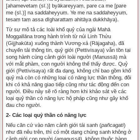
[ahamevetaṃ (sī.)] byākareyyaṃ, pare ca me [pare
me (sī.)] na saddaheyyuṃ. Ye me na saddaheyyuṃ,
tesaṃ taṃ assa dīgharattaṃ ahitāya dukkhāya).
Từ sự mô tả các loài khổ quỷ của ngài Mahā
Moggallāna trong hành trình từ núi Linh Thứu
(Gijjhakūta) xuống thành Vương-xá (Rājagaha), đã
chuyển tải thông tin, quỷ giới (Pettivisaya) vẫn tồn tại
song hành cùng cảnh giới loài người (Manussā) mà
với mắt phàm, con người không thể thấy được. Quỷ
giới (Pettivisaya) rất đa dạng, không chỉ bao gồm khổ
quỷ mà còn có những loại có năng lực thần thông, đôi
khi có khả năng giao tiếp cũng như tác động đến con
người. Điều này sẽ rõ ràng hơn khi khảo sát về các
loại quỷ thần có năng lực hộ pháp cũng như gây khổ
đau cho người.
2- Các loại quỷ thần có năng lực
Nếu căn cứ vào năm cảnh giới tái sanh (
pañcagati
)
như đã nêu trên, thì có một dạng chúng sanh không ở
cảnh giới con người (
amanussā
), không thuộc hàng