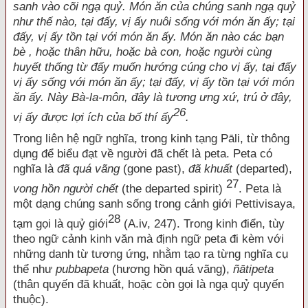
sanh vào cõi ngạ quỷ. Món ăn của chúng sanh ngạ quỷ
như thế nào, tại đấy, vị ấy nuôi sống với món ăn ấy; tại
đấy, vị ấy tồn tại với món ăn ấy. Món ăn nào các bạn
bè , hoặc thân hữu, hoặc bà con, hoặc người cùng
huyết thống từ đấy muốn hướng cúng cho vị ấy, tại đấy
vị ấy sống với món ăn ấy; tại đấy, vị ấy tồn tại với món
ăn ấy. Này Bà-la-môn, đây là tương ưng xứ, trú ở đây,
26
vị ấy được lợi ích của bố thí ấy
.
Trong liên hệ ngữ nghĩa, trong kinh tạng Pāli, từ thông
dụng để biểu đạt về người đã chết là peta. Peta có
nghĩa là
đã quá vãng
(gone past),
đã khuất
(departed),
27
vong hồn người chết
(the departed spirit)
. Peta là
một dạng chúng sanh sống trong cảnh giới Pettivisaya,
28
tạm gọi là quỷ giới
(A.iv, 247). Trong kinh điển, tùy
theo ngữ cảnh kinh văn mà định ngữ peta đi kèm với
những danh từ tương ứng, nhằm tạo ra từng nghĩa cụ
thể như
pubbapeta
(hương hồn quá vãng),
ñātipeta
(thân quyến đã khuất, hoặc còn gọi là ngạ quỷ quyến
thuộc).