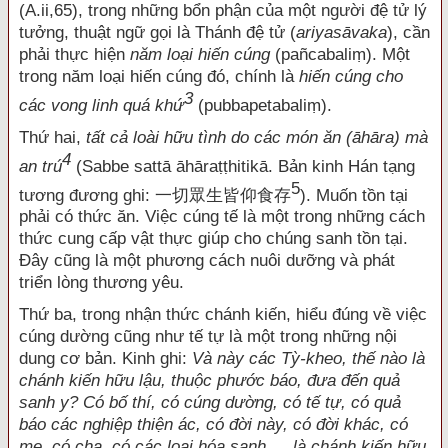
(A.ii,65), trong những bổn phận của một người đệ tử lý
tưởng, thuật ngữ gọi là Thánh đệ tử (
ariyasāvaka
), cần
phải thực hiện
năm loại hiến cúng
(pañcabaliṃ). Một
trong năm loại hiến cúng đó, chính là
hiến cúng cho
3
các vong linh quá khứ
(pubbapetabaliṃ).
Thứ hai,
tất cả loài hữu tình do các món ăn (āhāra) mà
4
an trú
(Sabbe sattā āhāraṭṭhitikā. Bản kinh Hán tạng
5
tương đương ghi: 一切眾生皆仰食存
). Muốn tồn tại
phải có thức ăn. Việc cúng tế là một trong những cách
thức cung cấp vật thực giúp cho chúng sanh tồn tại.
Đây cũng là một phương cách nuôi dưỡng và phát
triển lòng thương yêu.
Thứ ba, trong nhận thức chánh kiến, hiểu đúng về việc
cúng dường cũng như tế tự là một trong những nội
dung cơ bản. Kinh ghi:
Và này các Tỳ-kheo, thế nào là
chánh kiến hữu lậu, thuộc phước báo, đưa đến quả
sanh y? Có bố thí, có cúng dường, có tế tự, có quả
báo các nghiệp thiện ác, có đời này, có đời khác, có
mẹ, có cha, có các loại hóa sanh…. là chánh kiến hữu