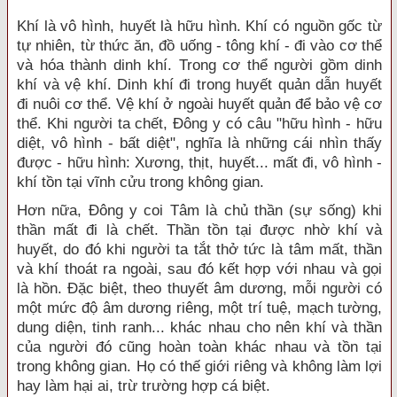
Khí là vô hình, huyết là hữu hình. Khí có nguồn gốc từ
tự nhiên, từ thức ăn, đồ uống - tông khí - đi vào cơ thể
và hóa thành dinh khí. Trong cơ thể người gồm dinh
khí và vệ khí. Dinh khí đi trong huyết quản dẫn huyết
đi nuôi cơ thể. Vệ khí ở ngoài huyết quản để bảo vệ cơ
thể. Khi người ta chết, Đông y có câu "hữu hình - hữu
diệt, vô hình - bất diệt", nghĩa là những cái nhìn thấy
được - hữu hình: Xương, thịt, huyết... mất đi, vô hình -
khí tồn tại vĩnh cửu trong không gian.
Hơn nữa, Đông y coi Tâm là chủ thần (sự sống) khi
thần mất đi là chết. Thần tồn tại được nhờ khí và
huyết, do đó khi người ta tắt thở tức là tâm mất, thần
và khí thoát ra ngoài, sau đó kết hợp với nhau và gọi
là hồn. Đặc biệt, theo thuyết âm dương, mỗi người có
một mức độ âm dương riêng, một trí tuệ, mạch tường,
dung diện, tinh ranh... khác nhau cho nên khí và thần
của người đó cũng hoàn toàn khác nhau và tồn tại
trong không gian. Họ có thế giới riêng và không làm lợi
hay làm hại ai, trừ trường hợp cá biệt.