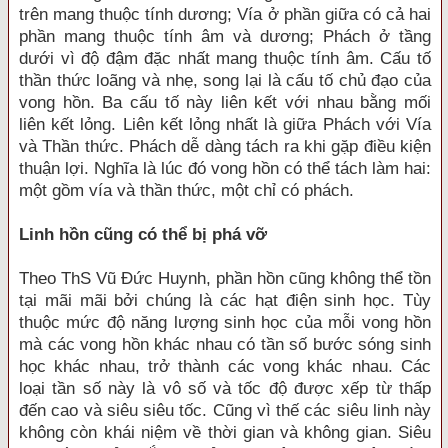
trên mang thuộc tính dương; Vía ở phần giữa có cả hai
phần mang thuộc tính âm và dương; Phách ở tầng
dưới vì độ đậm đặc nhất mang thuộc tính âm. Cấu tố
thần thức loãng và nhẹ, song lại là cấu tố chủ đạo của
vong hồn. Ba cấu tố này liên kết với nhau bằng mối
liên kết lỏng. Liên kết lỏng nhất là giữa Phách với Vía
và Thần thức. Phách dễ dàng tách ra khi gặp điều kiện
thuận lợi. Nghĩa là lúc đó vong hồn có thể tách làm hai:
một gồm vía và thần thức, một chỉ có phách.
Linh hồn cũng có thể bị phá vỡ
Theo ThS Vũ Đức Huynh, phần hồn cũng không thể tồn
tại mãi mãi bởi chúng là các hạt điện sinh học. Tùy
thuộc mức độ năng lượng sinh học của mỗi vong hồn
mà các vong hồn khác nhau có tần số bước sóng sinh
học khác nhau, trở thành các vong khác nhau. Các
loại tần số này là vô số và tốc độ được xếp từ thấp
đến cao và siêu siêu tốc. Cũng vì thế các siêu linh này
không còn khái niệm về thời gian và không gian. Siêu