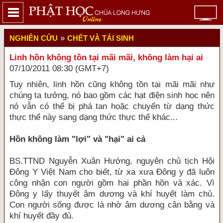
»
NGHIÊN CỨU
CHẾT VÀ TÁI SINH
Linh hồn không tồn tại mãi mãi, không làm hại ai
07/10/2011 08:30 (GMT+7)
Tuy nhiên, linh hồn cũng không tồn tại mãi mãi như
chúng ta tưởng, nó bao gồm các hạt điện sinh học nên
nó vẫn có thể bị phá tan hoặc chuyển từ dạng thức
thực thể này sang dạng thức thực thể khác...
Hồn không làm "lợi" và "hại" ai cả
BS.TTND Nguyễn Xuân Hướng, nguyên chủ tịch Hội
Đông Y Việt Nam cho biết, từ xa xưa Đông y đã luôn
công nhận con người gồm hai phần hồn và xác. Vì
Đông y lấy thuyết âm dương và khí huyết làm chủ.
Con người sống được là nhờ âm dương cân bằng và
khí huyết đầy đủ.