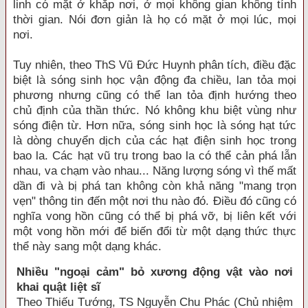
linh có mặt ở khắp nơi, ở mọi không gian không tính
thời gian. Nói đơn giản là họ có mặt ở mọi lúc, mọi
nơi.
Tuy nhiên, theo ThS Vũ Đức Huynh phân tích, điều đặc
biệt là sóng sinh học vận động đa chiều, lan tỏa mọi
phương nhưng cũng có thể lan tỏa định hướng theo
chủ định của thần thức. Nó không khu biệt vùng như
sóng điện từ. Hơn nữa, sóng sinh học là sóng hạt tức
là dòng chuyển dịch của các hạt điện sinh học trong
bao la. Các hạt vũ trụ trong bao la có thể cản phá lẫn
nhau, va chạm vào nhau... Năng lượng sóng vì thế mất
dần đi và bị phá tan không còn khả năng "mang trọn
vẹn" thông tin đến một nơi thu nào đó. Điều đó cũng có
nghĩa vong hồn cũng có thể bị phá vỡ, bị liên kết với
một vong hồn mới để biến đổi từ một dạng thức thực
thể này sang một dạng khác.
Nhiều "ngoại cảm" bỏ xương động vật vào nơi
khai quật liệt sĩ
Theo Thiếu Tướng, TS Nguyễn Chu Phác (Chủ nhiệm