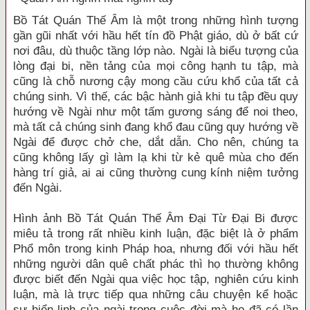
Bồ Tát Quán Thế Âm là một trong những hình tượng
gần gũi nhất với hầu hết tín đồ Phật giáo, dù ở bất cứ
nơi đâu, dù thuộc tầng lớp nào. Ngài là biểu tượng của
lòng đại bi, nền tảng của mọi công hạnh tu tập, mà
cũng là chỗ nương cậy mong cầu cứu khổ của tất cả
chúng sinh. Vì thế, các bậc hành giả khi tu tập đều quy
hướng về Ngài như một tấm gương sáng để noi theo,
mà tất cả chúng sinh đang khổ đau cũng quy hướng về
Ngài để được chở che, dắt dẫn. Cho nên, chúng ta
cũng không lấy gì làm lạ khi từ kẻ quê mùa cho đến
hàng trí giả, ai ai cũng thường cung kính niệm tưởng
đến Ngài.
Hình ảnh Bồ Tát Quán Thế Âm Đại Từ Đại Bi được
miêu tả trong rất nhiều kinh luận, đặc biệt là ở phẩm
Phổ môn trong kinh Pháp hoa, nhưng đối với hầu hết
những người dân quê chất phác thì họ thường không
được biết đến Ngài qua việc học tập, nghiên cứu kinh
luận, mà là trực tiếp qua những câu chuyện kể hoặc
sự hiển linh của ngài trong cuộc đời mà họ đã có lần