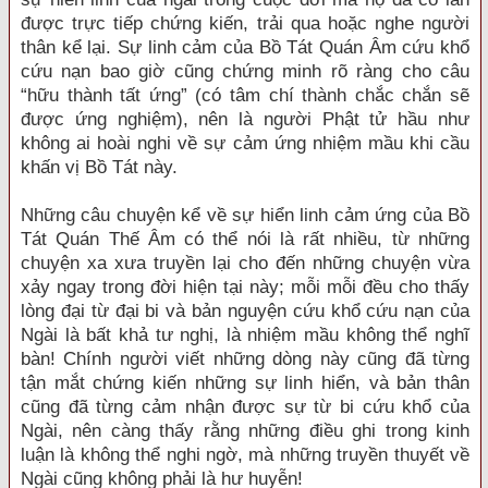
được trực tiếp chứng kiến, trải qua hoặc nghe người
thân kể lại. Sự linh cảm của Bồ Tát Quán Âm cứu khổ
cứu nạn bao giờ cũng chứng minh rõ ràng cho câu
“hữu thành tất ứng” (có tâm chí thành chắc chắn sẽ
được ứng nghiệm), nên là người Phật tử hầu như
không ai hoài nghi về sự cảm ứng nhiệm mầu khi cầu
khấn vị Bồ Tát này.
Những câu chuyện kể về sự hiển linh cảm ứng của Bồ
Tát Quán Thế Âm có thể nói là rất nhiều, từ những
chuyện xa xưa truyền lại cho đến những chuyện vừa
xảy ngay trong đời hiện tại này; mỗi mỗi đều cho thấy
lòng đại từ đại bi và bản nguyện cứu khổ cứu nạn của
Ngài là bất khả tư nghị, là nhiệm mầu không thể nghĩ
bàn! Chính người viết những dòng này cũng đã từng
tận mắt chứng kiến những sự linh hiển, và bản thân
cũng đã từng cảm nhận được sự từ bi cứu khổ của
Ngài, nên càng thấy rằng những điều ghi trong kinh
luận là không thể nghi ngờ, mà những truyền thuyết về
Ngài cũng không phải là hư huyễn!