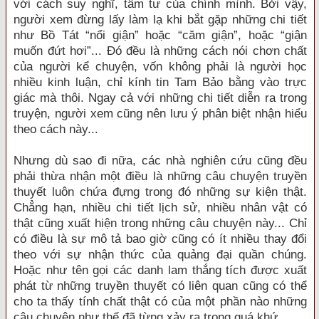
với cách suy nghĩ, tâm tư của chính mình. Bởi vậy,
người xem đừng lấy làm lạ khi bắt gặp những chi tiết
như Bồ Tát “nổi giận” hoặc “căm giận”, hoặc “giận
muốn đứt hơi”... Đó đều là những cách nói chơn chất
của người kể chuyện, vốn không phải là người học
nhiều kinh luận, chỉ kính tin Tam Bảo bằng vào trực
giác mà thôi. Ngay cả với những chi tiết diễn ra trong
truyện, người xem cũng nên lưu ý phân biệt nhận hiểu
theo cách này...
Nhưng dù sao đi nữa, các nhà nghiên cứu cũng đều
phải thừa nhận một điều là những câu chuyện truyền
thuyết luôn chứa đựng trong đó những sự kiện thật.
Chẳng hạn, nhiều chi tiết lịch sử, nhiều nhân vật có
thật cũng xuất hiện trong những câu chuyện này... Chỉ
có điều là sự mô tả bao giờ cũng có ít nhiều thay đổi
theo với sự nhận thức của quảng đại quần chúng.
Hoặc như tên gọi các danh lam thắng tích được xuất
phát từ những truyền thuyết có liên quan cũng có thể
cho ta thấy tính chất thật có của một phần nào những
câu chuyện như thế đã từng xảy ra trong quá khứ.