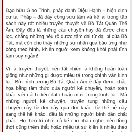
Đạo hữu Giao Trinh, pháp danh Diệu Hạnh – hiện định
cư tại Pháp – đã dày công sưu tầm và kể lại trong tập
sách này rất nhiều truyền thuyết về Bồ Tát Quán Thế
Âm. Đây đều là những câu chuyện hay đã được chọn
lọc, chẳng những nêu rõ được tâm đại từ đại bi của Bồ
Tát, mà còn cho thấy những sự nhân quả báo ứng như
bóng theo hình, khiến người xem không khỏi phải tĩnh
tâm suy ngẫm!
Vì là truyền thuyết, nên tất nhiên là không hoàn toàn
giống như những gì được miêu tả trong chính văn kinh
lục. Bởi hình tượng Bồ Tát Quán Âm ở đây được khắc
họa bằng tâm thức của người kể chuyện, hoàn toàn
khác với cách diễn đạt chuẩn mực trong kinh lục. Mà
những người kể chuyện, truyền tụng những câu
chuyện này từ đời này qua đời khác, từ thế hệ này
sang thế hệ khác, đều là những người bình dân chất
phác. Họ theo trí nhớ mà kể cho nhau nghe, nên đồng
thời cũng thêm thắt hoặc miêu tả sự kiện ít nhiều theo