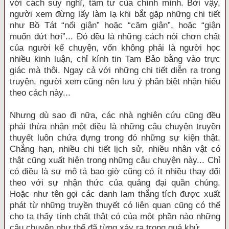
với cách suy nghĩ, tâm tư của chính mình. Bởi vậy,
người xem đừng lấy làm lạ khi bắt gặp những chi tiết
như Bồ Tát “nổi giận” hoặc “căm giận”, hoặc “giận
muốn đứt hơi”... Đó đều là những cách nói chơn chất
của người kể chuyện, vốn không phải là người học
nhiều kinh luận, chỉ kính tin Tam Bảo bằng vào trực
giác mà thôi. Ngay cả với những chi tiết diễn ra trong
truyện, người xem cũng nên lưu ý phân biệt nhận hiểu
theo cách này...
Nhưng dù sao đi nữa, các nhà nghiên cứu cũng đều
phải thừa nhận một điều là những câu chuyện truyền
thuyết luôn chứa đựng trong đó những sự kiện thật.
Chẳng hạn, nhiều chi tiết lịch sử, nhiều nhân vật có
thật cũng xuất hiện trong những câu chuyện này... Chỉ
có điều là sự mô tả bao giờ cũng có ít nhiều thay đổi
theo với sự nhận thức của quảng đại quần chúng.
Hoặc như tên gọi các danh lam thắng tích được xuất
phát từ những truyền thuyết có liên quan cũng có thể
cho ta thấy tính chất thật có của một phần nào những
câu chuyện như thế đã từng xảy ra trong quá khứ.