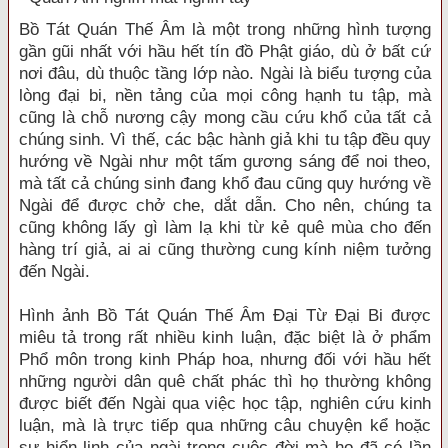
Bồ Tát Quán Thế Âm là một trong những hình tượng
gần gũi nhất với hầu hết tín đồ Phật giáo, dù ở bất cứ
nơi đâu, dù thuộc tầng lớp nào. Ngài là biểu tượng của
lòng đại bi, nền tảng của mọi công hạnh tu tập, mà
cũng là chỗ nương cậy mong cầu cứu khổ của tất cả
chúng sinh. Vì thế, các bậc hành giả khi tu tập đều quy
hướng về Ngài như một tấm gương sáng để noi theo,
mà tất cả chúng sinh đang khổ đau cũng quy hướng về
Ngài để được chở che, dắt dẫn. Cho nên, chúng ta
cũng không lấy gì làm lạ khi từ kẻ quê mùa cho đến
hàng trí giả, ai ai cũng thường cung kính niệm tưởng
đến Ngài.
Hình ảnh Bồ Tát Quán Thế Âm Đại Từ Đại Bi được
miêu tả trong rất nhiều kinh luận, đặc biệt là ở phẩm
Phổ môn trong kinh Pháp hoa, nhưng đối với hầu hết
những người dân quê chất phác thì họ thường không
được biết đến Ngài qua việc học tập, nghiên cứu kinh
luận, mà là trực tiếp qua những câu chuyện kể hoặc
sự hiển linh của ngài trong cuộc đời mà họ đã có lần