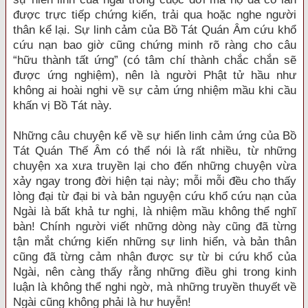
được trực tiếp chứng kiến, trải qua hoặc nghe người
thân kể lại. Sự linh cảm của Bồ Tát Quán Âm cứu khổ
cứu nạn bao giờ cũng chứng minh rõ ràng cho câu
“hữu thành tất ứng” (có tâm chí thành chắc chắn sẽ
được ứng nghiệm), nên là người Phật tử hầu như
không ai hoài nghi về sự cảm ứng nhiệm mầu khi cầu
khấn vị Bồ Tát này.
Những câu chuyện kể về sự hiển linh cảm ứng của Bồ
Tát Quán Thế Âm có thể nói là rất nhiều, từ những
chuyện xa xưa truyền lại cho đến những chuyện vừa
xảy ngay trong đời hiện tại này; mỗi mỗi đều cho thấy
lòng đại từ đại bi và bản nguyện cứu khổ cứu nạn của
Ngài là bất khả tư nghị, là nhiệm mầu không thể nghĩ
bàn! Chính người viết những dòng này cũng đã từng
tận mắt chứng kiến những sự linh hiển, và bản thân
cũng đã từng cảm nhận được sự từ bi cứu khổ của
Ngài, nên càng thấy rằng những điều ghi trong kinh
luận là không thể nghi ngờ, mà những truyền thuyết về
Ngài cũng không phải là hư huyễn!