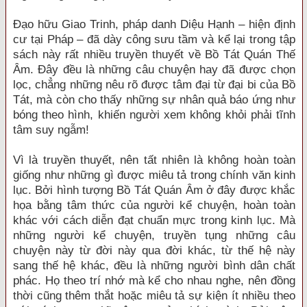
Đạo hữu Giao Trinh, pháp danh Diệu Hạnh – hiện định
cư tại Pháp – đã dày công sưu tầm và kể lại trong tập
sách này rất nhiều truyền thuyết về Bồ Tát Quán Thế
Âm. Đây đều là những câu chuyện hay đã được chọn
lọc, chẳng những nêu rõ được tâm đại từ đại bi của Bồ
Tát, mà còn cho thấy những sự nhân quả báo ứng như
bóng theo hình, khiến người xem không khỏi phải tĩnh
tâm suy ngẫm!
Vì là truyền thuyết, nên tất nhiên là không hoàn toàn
giống như những gì được miêu tả trong chính văn kinh
lục. Bởi hình tượng Bồ Tát Quán Âm ở đây được khắc
họa bằng tâm thức của người kể chuyện, hoàn toàn
khác với cách diễn đạt chuẩn mực trong kinh lục. Mà
những người kể chuyện, truyền tụng những câu
chuyện này từ đời này qua đời khác, từ thế hệ này
sang thế hệ khác, đều là những người bình dân chất
phác. Họ theo trí nhớ mà kể cho nhau nghe, nên đồng
thời cũng thêm thắt hoặc miêu tả sự kiện ít nhiều theo