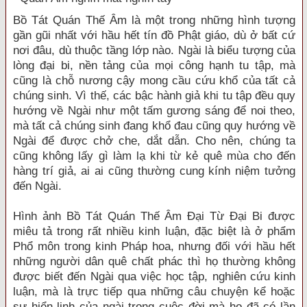
Bồ Tát Quán Thế Âm là một trong những hình tượng
gần gũi nhất với hầu hết tín đồ Phật giáo, dù ở bất cứ
nơi đâu, dù thuộc tầng lớp nào. Ngài là biểu tượng của
lòng đại bi, nền tảng của mọi công hạnh tu tập, mà
cũng là chỗ nương cậy mong cầu cứu khổ của tất cả
chúng sinh. Vì thế, các bậc hành giả khi tu tập đều quy
hướng về Ngài như một tấm gương sáng để noi theo,
mà tất cả chúng sinh đang khổ đau cũng quy hướng về
Ngài để được chở che, dắt dẫn. Cho nên, chúng ta
cũng không lấy gì làm lạ khi từ kẻ quê mùa cho đến
hàng trí giả, ai ai cũng thường cung kính niệm tưởng
đến Ngài.
Hình ảnh Bồ Tát Quán Thế Âm Đại Từ Đại Bi được
miêu tả trong rất nhiều kinh luận, đặc biệt là ở phẩm
Phổ môn trong kinh Pháp hoa, nhưng đối với hầu hết
những người dân quê chất phác thì họ thường không
được biết đến Ngài qua việc học tập, nghiên cứu kinh
luận, mà là trực tiếp qua những câu chuyện kể hoặc
sự hiển linh của ngài trong cuộc đời mà họ đã có lần