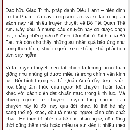
Đạo hữu Giao Trinh, pháp danh Diệu Hạnh – hiện định
cư tại Pháp – đã dày công sưu tầm và kể lại trong tập
sách này rất nhiều truyền thuyết về Bồ Tát Quán Thế
Âm. Đây đều là những câu chuyện hay đã được chọn
lọc, chẳng những nêu rõ được tâm đại từ đại bi của Bồ
Tát, mà còn cho thấy những sự nhân quả báo ứng như
bóng theo hình, khiến người xem không khỏi phải tĩnh
tâm suy ngẫm!
Vì là truyền thuyết, nên tất nhiên là không hoàn toàn
giống như những gì được miêu tả trong chính văn kinh
lục. Bởi hình tượng Bồ Tát Quán Âm ở đây được khắc
họa bằng tâm thức của người kể chuyện, hoàn toàn
khác với cách diễn đạt chuẩn mực trong kinh lục. Mà
những người kể chuyện, truyền tụng những câu
chuyện này từ đời này qua đời khác, từ thế hệ này
sang thế hệ khác, đều là những người bình dân chất
phác. Họ theo trí nhớ mà kể cho nhau nghe, nên đồng
thời cũng thêm thắt hoặc miêu tả sự kiện ít nhiều theo