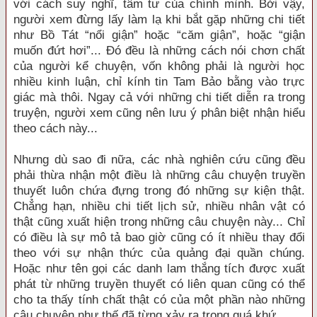
với cách suy nghĩ, tâm tư của chính mình. Bởi vậy,
người xem đừng lấy làm lạ khi bắt gặp những chi tiết
như Bồ Tát “nổi giận” hoặc “căm giận”, hoặc “giận
muốn đứt hơi”... Đó đều là những cách nói chơn chất
của người kể chuyện, vốn không phải là người học
nhiều kinh luận, chỉ kính tin Tam Bảo bằng vào trực
giác mà thôi. Ngay cả với những chi tiết diễn ra trong
truyện, người xem cũng nên lưu ý phân biệt nhận hiểu
theo cách này...
Nhưng dù sao đi nữa, các nhà nghiên cứu cũng đều
phải thừa nhận một điều là những câu chuyện truyền
thuyết luôn chứa đựng trong đó những sự kiện thật.
Chẳng hạn, nhiều chi tiết lịch sử, nhiều nhân vật có
thật cũng xuất hiện trong những câu chuyện này... Chỉ
có điều là sự mô tả bao giờ cũng có ít nhiều thay đổi
theo với sự nhận thức của quảng đại quần chúng.
Hoặc như tên gọi các danh lam thắng tích được xuất
phát từ những truyền thuyết có liên quan cũng có thể
cho ta thấy tính chất thật có của một phần nào những
câu chuyện như thế đã từng xảy ra trong quá khứ.