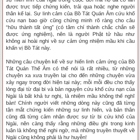
được trực tiếp chứng kiến, trải qua hoặc nghe người
thân kể lại. Sự linh cảm của Bồ Tát Quán Âm cứu khổ
cứu nạn bao giờ cũng chứng minh rõ ràng cho câu
“hữu thành tất ứng” (có tâm chí thành chắc chắn sẽ
được ứng nghiệm), nên là người Phật tử hầu như
không ai hoài nghi về sự cảm ứng nhiệm mầu khi cầu
khấn vị Bồ Tát này.
Những câu chuyện kể về sự hiển linh cảm ứng của Bồ
Tát Quán Thế Âm có thể nói là rất nhiều, từ những
chuyện xa xưa truyền lại cho đến những chuyện vừa
xảy ngay trong đời hiện tại này; mỗi mỗi đều cho thấy
lòng đại từ đại bi và bản nguyện cứu khổ cứu nạn của
Ngài là bất khả tư nghị, là nhiệm mầu không thể nghĩ
bàn! Chính người viết những dòng này cũng đã từng
tận mắt chứng kiến những sự linh hiển, và bản thân
cũng đã từng cảm nhận được sự từ bi cứu khổ của
Ngài, nên càng thấy rằng những điều ghi trong kinh
luận là không thể nghi ngờ, mà những truyền thuyết về
Ngài cũng không phải là hư huyễn!