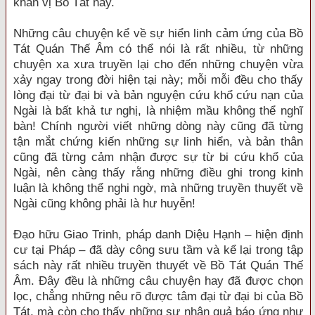
khấn vị Bồ Tát này.
Những câu chuyện kể về sự hiển linh cảm ứng của Bồ
Tát Quán Thế Âm có thể nói là rất nhiều, từ những
chuyện xa xưa truyền lại cho đến những chuyện vừa
xảy ngay trong đời hiện tại này; mỗi mỗi đều cho thấy
lòng đại từ đại bi và bản nguyện cứu khổ cứu nạn của
Ngài là bất khả tư nghị, là nhiệm mầu không thể nghĩ
bàn! Chính người viết những dòng này cũng đã từng
tận mắt chứng kiến những sự linh hiển, và bản thân
cũng đã từng cảm nhận được sự từ bi cứu khổ của
Ngài, nên càng thấy rằng những điều ghi trong kinh
luận là không thể nghi ngờ, mà những truyền thuyết về
Ngài cũng không phải là hư huyễn!
Đạo hữu Giao Trinh, pháp danh Diệu Hạnh – hiện định
cư tại Pháp – đã dày công sưu tầm và kể lại trong tập
sách này rất nhiều truyền thuyết về Bồ Tát Quán Thế
Âm. Đây đều là những câu chuyện hay đã được chọn
lọc, chẳng những nêu rõ được tâm đại từ đại bi của Bồ
Tát, mà còn cho thấy những sự nhân quả báo ứng như