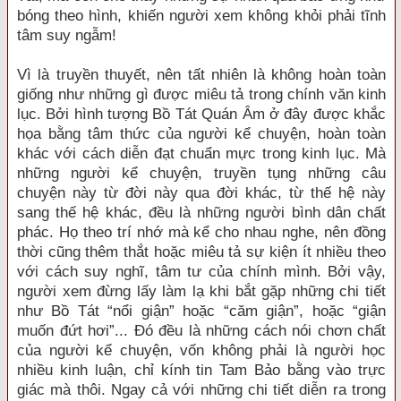
bóng theo hình, khiến người xem không khỏi phải tĩnh
tâm suy ngẫm!
Vì là truyền thuyết, nên tất nhiên là không hoàn toàn
giống như những gì được miêu tả trong chính văn kinh
lục. Bởi hình tượng Bồ Tát Quán Âm ở đây được khắc
họa bằng tâm thức của người kể chuyện, hoàn toàn
khác với cách diễn đạt chuẩn mực trong kinh lục. Mà
những người kể chuyện, truyền tụng những câu
chuyện này từ đời này qua đời khác, từ thế hệ này
sang thế hệ khác, đều là những người bình dân chất
phác. Họ theo trí nhớ mà kể cho nhau nghe, nên đồng
thời cũng thêm thắt hoặc miêu tả sự kiện ít nhiều theo
với cách suy nghĩ, tâm tư của chính mình. Bởi vậy,
người xem đừng lấy làm lạ khi bắt gặp những chi tiết
như Bồ Tát “nổi giận” hoặc “căm giận”, hoặc “giận
muốn đứt hơi”... Đó đều là những cách nói chơn chất
của người kể chuyện, vốn không phải là người học
nhiều kinh luận, chỉ kính tin Tam Bảo bằng vào trực
giác mà thôi. Ngay cả với những chi tiết diễn ra trong