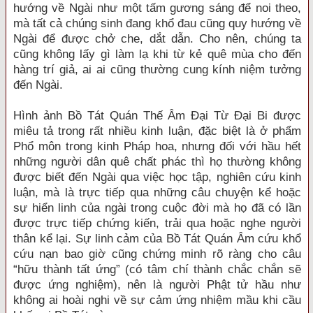
hướng về Ngài như một tấm gương sáng để noi theo,
mà tất cả chúng sinh đang khổ đau cũng quy hướng về
Ngài để được chở che, dắt dẫn. Cho nên, chúng ta
cũng không lấy gì làm lạ khi từ kẻ quê mùa cho đến
hàng trí giả, ai ai cũng thường cung kính niệm tưởng
đến Ngài.
Hình ảnh Bồ Tát Quán Thế Âm Đại Từ Đại Bi được
miêu tả trong rất nhiều kinh luận, đặc biệt là ở phẩm
Phổ môn trong kinh Pháp hoa, nhưng đối với hầu hết
những người dân quê chất phác thì họ thường không
được biết đến Ngài qua việc học tập, nghiên cứu kinh
luận, mà là trực tiếp qua những câu chuyện kể hoặc
sự hiển linh của ngài trong cuộc đời mà họ đã có lần
được trực tiếp chứng kiến, trải qua hoặc nghe người
thân kể lại. Sự linh cảm của Bồ Tát Quán Âm cứu khổ
cứu nạn bao giờ cũng chứng minh rõ ràng cho câu
“hữu thành tất ứng” (có tâm chí thành chắc chắn sẽ
được ứng nghiệm), nên là người Phật tử hầu như
không ai hoài nghi về sự cảm ứng nhiệm mầu khi cầu