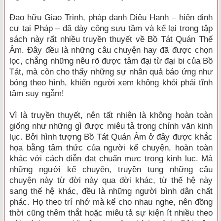
Đạo hữu Giao Trinh, pháp danh Diệu Hạnh – hiện định
cư tại Pháp – đã dày công sưu tầm và kể lại trong tập
sách này rất nhiều truyền thuyết về Bồ Tát Quán Thế
Âm. Đây đều là những câu chuyện hay đã được chọn
lọc, chẳng những nêu rõ được tâm đại từ đại bi của Bồ
Tát, mà còn cho thấy những sự nhân quả báo ứng như
bóng theo hình, khiến người xem không khỏi phải tĩnh
tâm suy ngẫm!
Vì là truyền thuyết, nên tất nhiên là không hoàn toàn
giống như những gì được miêu tả trong chính văn kinh
lục. Bởi hình tượng Bồ Tát Quán Âm ở đây được khắc
họa bằng tâm thức của người kể chuyện, hoàn toàn
khác với cách diễn đạt chuẩn mực trong kinh lục. Mà
những người kể chuyện, truyền tụng những câu
chuyện này từ đời này qua đời khác, từ thế hệ này
sang thế hệ khác, đều là những người bình dân chất
phác. Họ theo trí nhớ mà kể cho nhau nghe, nên đồng
thời cũng thêm thắt hoặc miêu tả sự kiện ít nhiều theo