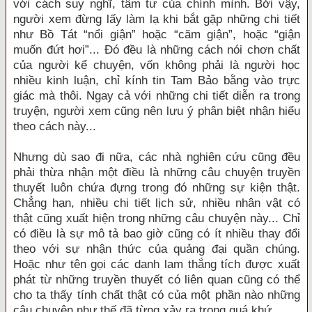
với cách suy nghĩ, tâm tư của chính mình. Bởi vậy,
người xem đừng lấy làm lạ khi bắt gặp những chi tiết
như Bồ Tát “nổi giận” hoặc “căm giận”, hoặc “giận
muốn đứt hơi”... Đó đều là những cách nói chơn chất
của người kể chuyện, vốn không phải là người học
nhiều kinh luận, chỉ kính tin Tam Bảo bằng vào trực
giác mà thôi. Ngay cả với những chi tiết diễn ra trong
truyện, người xem cũng nên lưu ý phân biệt nhận hiểu
theo cách này...
Nhưng dù sao đi nữa, các nhà nghiên cứu cũng đều
phải thừa nhận một điều là những câu chuyện truyền
thuyết luôn chứa đựng trong đó những sự kiện thật.
Chẳng hạn, nhiều chi tiết lịch sử, nhiều nhân vật có
thật cũng xuất hiện trong những câu chuyện này... Chỉ
có điều là sự mô tả bao giờ cũng có ít nhiều thay đổi
theo với sự nhận thức của quảng đại quần chúng.
Hoặc như tên gọi các danh lam thắng tích được xuất
phát từ những truyền thuyết có liên quan cũng có thể
cho ta thấy tính chất thật có của một phần nào những
câu chuyện như thế đã từng xảy ra trong quá khứ.