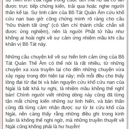
được trực tiếp chứng kiến, trải qua hoặc nghe người
thân kể lại. Sự linh cảm của Bồ Tát Quán Âm cứu khổ
cứu nạn bao giờ cũng chứng minh rõ ràng cho câu
“hữu thành tất ứng” (có tâm chí thành chắc chắn sẽ
được ứng nghiệm), nên là người Phật tử hầu như
không ai hoài nghi về sự cảm ứng nhiệm mầu khi cầu
khấn vị Bồ Tát này.
Những câu chuyện kể về sự hiển linh cảm ứng của Bồ
Tát Quán Thế Âm có thể nói là rất nhiều, từ những
chuyện xa xưa truyền lại cho đến những chuyện vừa
xảy ngay trong đời hiện tại này; mỗi mỗi đều cho thấy
lòng đại từ đại bi và bản nguyện cứu khổ cứu nạn của
Ngài là bất khả tư nghị, là nhiệm mầu không thể nghĩ
bàn! Chính người viết những dòng này cũng đã từng
tận mắt chứng kiến những sự linh hiển, và bản thân
cũng đã từng cảm nhận được sự từ bi cứu khổ của
Ngài, nên càng thấy rằng những điều ghi trong kinh
luận là không thể nghi ngờ, mà những truyền thuyết về
Ngài cũng không phải là hư huyễn!