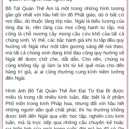
Bồ Tát Quán Thế Âm là một trong những hình tượng
gần gũi nhất với hầu hết tín đồ Phật giáo, dù ở bất cứ
nơi đâu, dù thuộc tầng lớp nào. Ngài là biểu tượng của
lòng đại bi, nền tảng của mọi công hạnh tu tập, mà
cũng là chỗ nương cậy mong cầu cứu khổ của tất cả
chúng sinh. Vì thế, các bậc hành giả khi tu tập đều quy
hướng về Ngài như một tấm gương sáng để noi theo,
mà tất cả chúng sinh đang khổ đau cũng quy hướng về
Ngài để được chở che, dắt dẫn. Cho nên, chúng ta
cũng không lấy gì làm lạ khi từ kẻ quê mùa cho đến
hàng trí giả, ai ai cũng thường cung kính niệm tưởng
đến Ngài.
Hình ảnh Bồ Tát Quán Thế Âm Đại Từ Đại Bi được
miêu tả trong rất nhiều kinh luận, đặc biệt là ở phẩm
Phổ môn trong kinh Pháp hoa, nhưng đối với hầu hết
những người dân quê chất phác thì họ thường không
được biết đến Ngài qua việc học tập, nghiên cứu kinh
luận, mà là trực tiếp qua những câu chuyện kể hoặc
sự hiển linh của ngài trong cuộc đời mà họ đã có lần