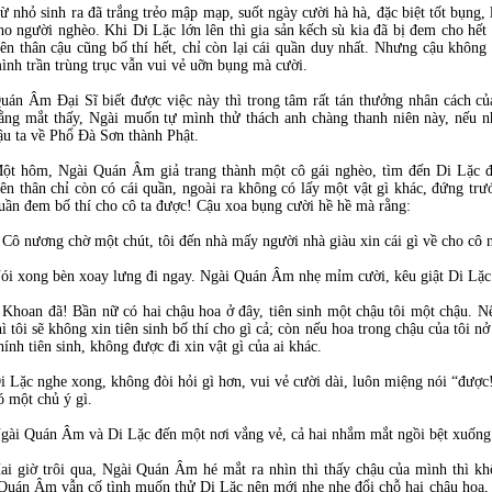
ừ nhỏ sinh ra đã trắng trẻo mập mạp, suốt ngày cười hà hà, đặc biệt tốt bụng, 
ho người nghèo. Khi Di Lặc lớn lên thì gia sản kếch sù kia đã bị đem cho hết 
rên thân cậu cũng bố thí hết, chỉ còn lại cái quần duy nhất. Nhưng cậu khôn
ình trần trùng trục vẫn vui vẻ uỡn bụng mà cười.
uán Âm Đại Sĩ biết được việc này thì trong tâm rất tán thưởng nhân cách c
ằng mắt thấy, Ngài muốn tự mình thử thách anh chàng thanh niên này, nếu n
ậu ta về Phổ Đà Sơn thành Phật.
ột hôm, Ngài Quán Âm giả trang thành một cô gái nghèo, tìm đến Di Lặc để 
rên thân chỉ còn có cái quần, ngoài ra không có lấy một vật gì khác, đứng trư
uần đem bố thí cho cô ta được! Cậu xoa bụng cười hề hề mà rằng:
 Cô nương chờ một chút, tôi đến nhà mấy người nhà giàu xin cái gì về cho cô
ói xong bèn xoay lưng đi ngay. Ngài Quán Âm nhẹ mỉm cười, kêu giật Di Lặc 
 Khoan đã! Bần nữ có hai chậu hoa ở đây, tiên sinh một chậu tôi một chậu. Nế
hì tôi sẽ không xin tiên sinh bố thí cho gì cả; còn nếu hoa trong chậu của tôi nở 
hính tiên sinh, không được đi xin vật gì của ai khác.
i Lặc nghe xong, không đòi hỏi gì hơn, vui vẻ cười dài, luôn miệng nói “được!
ó một chủ ý gì.
gài Quán Âm và Di Lặc đến một nơi vắng vẻ, cả hai nhắm mắt ngồi bệt xuống 
ai giờ trôi qua, Ngài Quán Âm hé mắt ra nhìn thì thấy chậu của mình thì k
 Quán Âm vẫn cố tình muốn thử Di Lặc nên mới nhẹ nhẹ đổi chỗ hai chậu hoa, 