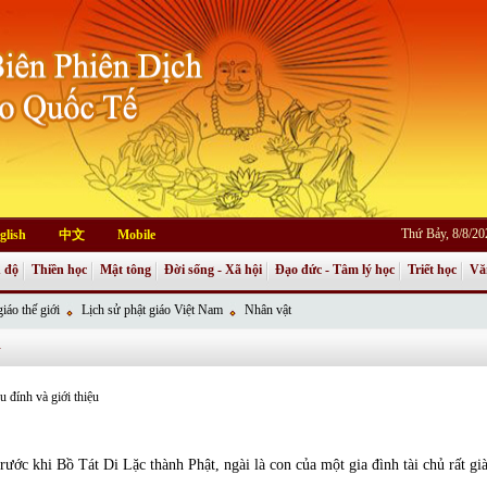
Thứ Bảy, 8/8/2
glish
中文
Mobile
 độ
Thiền học
Mật tông
Đời sống - Xã hội
Đạo đức - Tâm lý học
Triết học
Vă
iáo thế giới
Lịch sử phật giáo Việt Nam
Nhân vật
G
 đính và giới thiệu
rước khi Bồ Tát Di Lặc thành Phật, ngài là con của một gia đình tài chủ rất gi