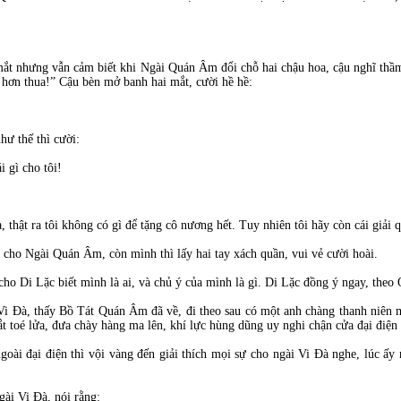
mắt nhưng vẫn cảm biết khi Ngài Quán Âm đổi chỗ hai chậu hoa, cậu nghĩ thầm
 hơn thua!” Cậu bèn mở banh hai mắt, cười hề hề:
ư thế thì cười:
i gì cho tôi!
 thật ra tôi không có gì để tặng cô nương hết. Tuy nhiên tôi hãy còn cái giải 
o cho Ngài Quán Âm, còn mình thì lấy hai tay xách quần, vui vẻ cười hoài.
ho Di Lặc biết mình là ai, và chủ ý của mình là gì. Di Lặc đồng ý ngay, the
 Đà, thấy Bồ Tát Quán Âm đã về, đi theo sau có một anh chàng thanh niên mìn
ắt toé lửa, đưa chày hàng ma lên, khí lực hùng dũng uy nghi chận cửa đại điện
ài đại điện thì vội vàng đến giải thích mọi sự cho ngài Vi Đà nghe, lúc ấy
gài Vi Đà, nói rằng: