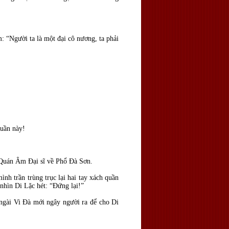
: “Người ta là một đại cô nương, ta phải
quần này!
o Quán Âm Đại sĩ về Phổ Đà Sơn.
h trần trùng trục lại hai tay xách quần
 nhìn Di Lặc hét: “Đứng lại!”
 ngài Vi Đà mới ngây người ra để cho Di