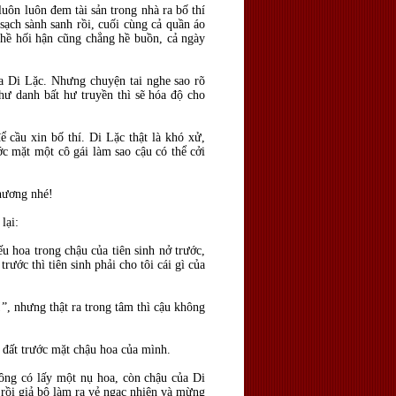
luôn luôn đem tài sản trong nhà ra bố thí
sạch sành sanh rồi, cuối cùng cả quần áo
g hề hối hận cũng chẳng hề buồn, cả ngày
ủa Di Lặc. Nhưng chuyện tai nghe sao rõ
hư danh bất hư truyền thì sẽ hóa độ cho
cầu xin bố thí. Di Lặc thật là khó xử,
ớc mặt một cô gái làm sao cậu có thể cởi
 nương nhé!
lại:
u hoa trong chậu của tiên sinh nở trước,
trước thì tiên sinh phải cho tôi cái gì của
”, nhưng thật ra trong tâm thì cậu không
đất trước mặt chậu hoa của mình.
hông có lấy một nụ hoa, còn chậu của Di
rồi giả bộ làm ra vẻ ngạc nhiên và mừng