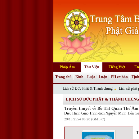
Pháp Âm
Thư Viện
Tiếng Việt
En
Trang chủ
Kinh
Luật
Luận
PH cơ bản
Tịnh
Lịch sử Đức Phật & Thánh chúng
Lịch sử phật g
LỊCH SỬ ĐỨC PHẬT & THÁNH CHÚN
Truyền thuyết về Bồ Tát Quán Thế Âm
Diệu Hạnh Giao Trinh dịch Nguyễn Minh Tiến hiệu
29/10/2554 06:28 (GMT+7)
T