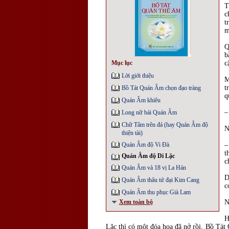
T
c
t
m
Q
b
Mục lục
c
Lời giới thiệu
M
t
Bồ Tát Quán Âm chọn đạo tràng
q
Quán Âm khiêu
–
Long nữ bái Quán Âm
Chữ Tâm trên đá (hay Quán Âm độ
N
thiện tài)
Quán Âm độ Vi Đà
–
t
Quán Âm độ Di Lặc
c
Quán Âm và 18 vị La Hán
D
Quán Âm thâu tứ đại Kim Cang
c
Quán Âm thu phục Già Lam
Xem toàn bộ
N
H
Lặc thì có một đóa hoa đã nở rồi. Bồ Tát