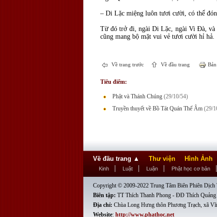
– Di Lặc miệng luôn tươi cười, có thể đó
Từ đó trở đi, ngài Di Lặc, ngài Vi Đà, v
cũng mang bộ mặt vui vẻ tươi cười hỉ hả.
Về trang trước
Về đầu trang
Bản 
Tiêu điểm:
Phật và Thánh Chúng
(29/10/54)
Truyền thuyết về Bồ Tát Quán Thế Âm
(29/1
Về đầu trang
▲
Thư viện
Hình Ảnh
Kinh
Luật
Luận
Phật học cơ bản
Copyright © 2009-2022 Trung Tâm Biên Phiên Dịch T
Biên tập:
TT Thích Thanh Phong - ĐĐ Thích Quảng
Địa chỉ:
Chùa Long Hưng thôn Phương Trạch, xã Vĩ
Website
:
http://www.phathoc.net