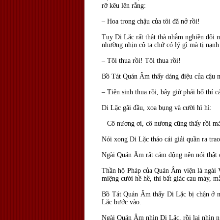
rỡ kêu lên rằng:
– Hoa trong chậu của tôi đã nở rồi!
Tuy Di Lặc rất thật thà nhắm nghiền đôi 
nhường nhịn cô ta chứ có lý gì mà tị nạnh
– Tôi thua rồi! Tôi thua rồi!
Bồ Tát Quán Âm thấy dáng điệu của cậu nh
– Tiên sinh thua rồi, bây giờ phải bố thí cá
Di Lặc gãi đầu, xoa bụng và cười hì hì:
– Cô nương ơi, cô nương cũng thấy rồi mà,
Nói xong Di Lặc tháo cái giải quần ra tra
Ngài Quán Âm rất cảm động nên nói thật c
Thần hộ Pháp của Quán Âm viện là ngài Vi
miệng cười hề hề, thì bất giác cau mày, m
Bồ Tát Quán Âm thấy Di Lặc bị chận ở ngo
Lặc bước vào.
Ngài Quán Âm nhìn Di Lặc, rồi lại nhìn n