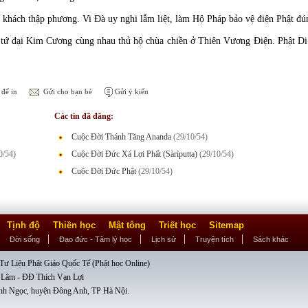
n khách thập phương. Vi Đà uy nghi lẫm liệt, làm Hộ Pháp bảo vệ điện Phật đú
à tứ đại Kim Cương cùng nhau thủ hộ chùa chiền ở Thiên Vương Điện. Phật Di 
để in
Gửi cho bạn bè
Gửi ý kiến
Các tin đã đăng:
Cuộc Đời Thánh Tăng Ananda
(29/10/54)
0/54)
Cuộc Ðời Ðức Xá Lợi Phất (Sàrìputta)
(29/10/54)
Cuộc Đời Đức Phật
(29/10/54)
Tịnh độ
Thiền học
Mật tông
Triết học
Sitemap
Đời sống
Đạo đức - Tâm lý học
Lịch sử
Truyện tích
Sách khác
ư Liệu Phật Giáo Quốc Tế (Phật học Online)
 Lâm - ĐĐ Thích Vạn Lợi
nh Ngọc, huyện Đông Anh, TP Hà Nội.