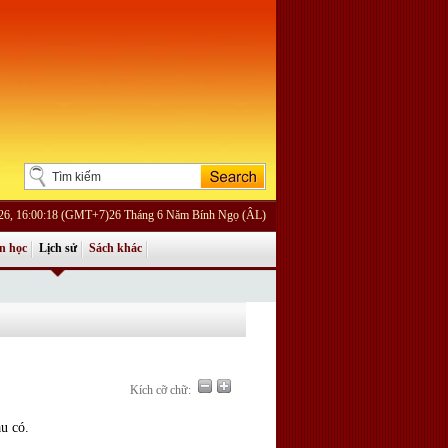
026, 16:00:18 (GMT+7)26 Tháng 6 Năm Bính Ngọ (ÂL)
n học
Lịch sử
Sách khác
Kích cỡ chữ:
àu có.