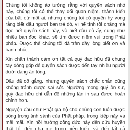
Chúng tôi không ảo tưởng rằng với quyển sách nhỏ
này, chúng tôi có thể thay đổi quan niệm, thành kiến
của bất cứ một ai, nhưng chúng tôi có quyền hy vọng
rằng biết đâu người bạn trẻ đó, vì nể tình tôi chăng mà
đọc hết quyển sách này, và biết đâu cô ấy, cũng như
nhiều bạn đọc khác, sẽ tìm được niềm vui trong Phật
pháp. Được thế chúng tôi đã tràn đầy lòng biết ơn và
hạnh phúc.
Xin chân thành cảm ơn tất cả quý đạo hữu đã chung
tay đóng góp để quyển sách được đến tay nhiều người
dưới dạng ấn tống.
Dầu đã cố gắng, nhưng quyển sách chắc chắn cũng
không tránh được sai sót. Ngưỡng mong quý ân sư,
quý đạo hữu chỉ dẫn để những lần in sau được hoàn
chỉnh hơn.
Nguyện cầu chư Phật gia hộ cho chúng con luôn được
sống trong ánh sánh của Phật pháp, trong kiếp này và
mãi mãi. Xin hồi hướng công đức này đến cửu huyền
thất tổ, đến cha mẹ trong hiện kiếp, và đến tất cả