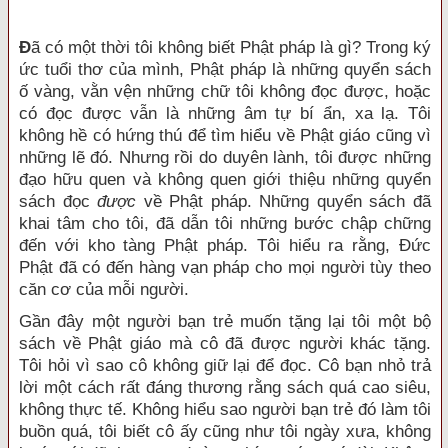
Đ
ã có một thời tôi không biết Phật pháp là gì? Trong ký
ức tuổi thơ của mình, Phật pháp là những quyển sách
ố vàng, vằn vện những chữ tôi không đọc được, hoặc
có đọc được vẫn là những âm tự bí ẩn, xa lạ. Tôi
không hề có hứng thú để tìm hiểu về Phật giáo cũng vì
những lẽ đó. Nhưng rồi do duyên lành, tôi được những
đạo hữu quen và không quen giới thiệu những quyển
sách đọc
được
về Phật pháp. Những quyển sách đã
khai tâm cho tôi, đã dẫn tôi những bước chập chững
đến với kho tàng Phật pháp. Tôi hiểu ra rằng, Đức
Phật đã có đến hàng vạn pháp cho mọi người tùy theo
căn cơ của mỗi người.
Gần đây một người bạn trẻ muốn tặng lại tôi một bộ
sách về Phật giáo mà cô đã được người khác tặng.
Tôi hỏi vì sao cô không giữ lại để đọc. Cô bạn nhỏ trả
lời một cách rất đáng thương rằng sách quá cao siêu,
không thực tế. Không hiểu sao người bạn trẻ đó làm tôi
buồn quá, tôi biết cô ấy cũng như tôi ngày xưa, không