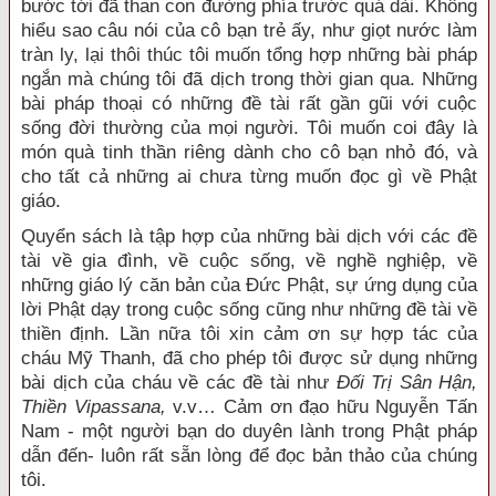
bước tới đã than con đường phía trước quá dài. Không
hiểu sao câu nói của cô bạn trẻ ấy, như giọt nước làm
tràn ly, lại thôi thúc tôi muốn tổng hợp những bài pháp
ngắn mà chúng tôi đã dịch trong thời gian qua. Những
bài pháp thoại có những đề tài rất gần gũi với cuộc
sống đời thường của mọi người. Tôi muốn coi đây là
món quà tinh thần riêng dành cho cô bạn nhỏ đó, và
cho tất cả những ai chưa từng muốn đọc gì về Phật
giáo.
Quyển sách là tập hợp của những bài dịch với các đề
tài về gia đình, về cuộc sống, về nghề nghiệp, về
những giáo lý căn bản của Đức Phật, sự ứng dụng của
lời Phật dạy trong cuộc sống cũng như những đề tài về
thiền định. Lần nữa tôi xin cảm ơn sự hợp tác của
cháu Mỹ Thanh, đã cho phép tôi được sử dụng những
bài dịch của cháu về các đề tài như
Đối Trị Sân Hận,
Thiền Vipassana,
v.v… Cảm ơn đạo hữu Nguyễn Tấn
Nam - một người bạn do duyên lành trong Phật pháp
dẫn đến- luôn rất sẵn lòng để đọc bản thảo của chúng
tôi.