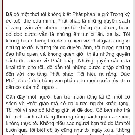
Đ
ã có một thời tôi không biết Phật pháp là gì? Trong ký
ức tuổi thơ của mình, Phật pháp là những quyển sách
ố vàng, vằn vện những chữ tôi không đọc được, hoặc
có đọc được vẫn là những âm tự bí ẩn, xa lạ. Tôi
không hề có hứng thú để tìm hiểu về Phật giáo cũng vì
những lẽ đó. Nhưng rồi do duyên lành, tôi được những
đạo hữu quen và không quen giới thiệu những quyển
sách đọc
được
về Phật pháp. Những quyển sách đã
khai tâm cho tôi, đã dẫn tôi những bước chập chững
đến với kho tàng Phật pháp. Tôi hiểu ra rằng, Đức
Phật đã có đến hàng vạn pháp cho mọi người tùy theo
căn cơ của mỗi người.
Gần đây một người bạn trẻ muốn tặng lại tôi một bộ
sách về Phật giáo mà cô đã được người khác tặng.
Tôi hỏi vì sao cô không giữ lại để đọc. Cô bạn nhỏ trả
lời một cách rất đáng thương rằng sách quá cao siêu,
không thực tế. Không hiểu sao người bạn trẻ đó làm tôi
buồn quá, tôi biết cô ấy cũng như tôi ngày xưa, không