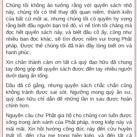
Chúng tôi không ảo tưởng rằng với quyển sách nhỏ
này, chúng tôi có thể thay đổi quan niệm, thành kiến
của bất cứ một ai, nhưng chúng tôi có quyền hy vọng
rằng biết đâu người bạn trẻ đó, vì nể tình tôi chăng mà
đọc hết quyển sách này, và biết đâu cô ấy, cũng như
nhiều bạn đọc khác, sẽ tìm được niềm vui trong Phật
pháp. Được thế chúng tôi đã tràn đầy lòng biết ơn và
hạnh phúc.
Xin chân thành cảm ơn tất cả quý đạo hữu đã chung
tay đóng góp để quyển sách được đến tay nhiều người
dưới dạng ấn tống.
Dầu đã cố gắng, nhưng quyển sách chắc chắn cũng
không tránh được sai sót. Ngưỡng mong quý ân sư,
quý đạo hữu chỉ dẫn để những lần in sau được hoàn
chỉnh hơn.
Nguyện cầu chư Phật gia hộ cho chúng con luôn được
sống trong ánh sánh của Phật pháp, trong kiếp này và
mãi mãi. Xin hồi hướng công đức này đến cửu huyền
thất tổ, đến cha mẹ trong hiện kiếp, và đến tất cả