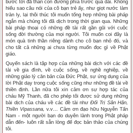
bước tới đã than con đường phía trước quá dài. Không
hiểu sao câu nói của cô bạn trẻ ấy, như giọt nước làm
tràn ly, lại thôi thúc tôi muốn tổng hợp những bài pháp
ngắn mà chúng tôi đã dịch trong thời gian qua. Những
bài pháp thoại có những đề tài rất gần gũi với cuộc
sống đời thường của mọi người. Tôi muốn coi đây là
món quà tinh thần riêng dành cho cô bạn nhỏ đó, và
cho tất cả những ai chưa từng muốn đọc gì về Phật
giáo.
Quyển sách là tập hợp của những bài dịch với các đề
tài về gia đình, về cuộc sống, về nghề nghiệp, về
những giáo lý căn bản của Đức Phật, sự ứng dụng của
lời Phật dạy trong cuộc sống cũng như những đề tài về
thiền định. Lần nữa tôi xin cảm ơn sự hợp tác của
cháu Mỹ Thanh, đã cho phép tôi được sử dụng những
bài dịch của cháu về các đề tài như
Đối Trị Sân Hận,
Thiền Vipassana,
v.v… Cảm ơn đạo hữu Nguyễn Tấn
Nam - một người bạn do duyên lành trong Phật pháp
dẫn đến- luôn rất sẵn lòng để đọc bản thảo của chúng
tôi.