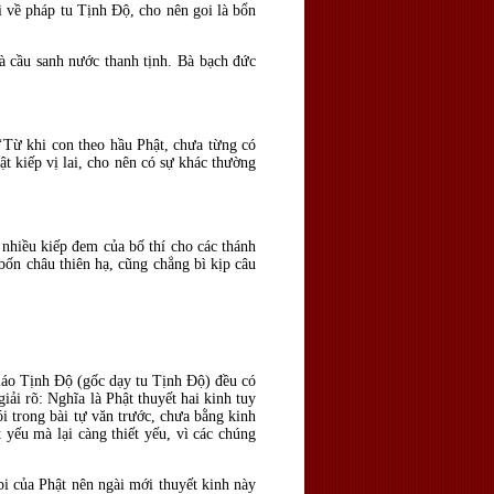
 về pháp tu Tịnh Ðộ, cho nên goi là bổn
cầu sanh nước thanh tịnh. Bà bạch đức
ừ khi con theo hầu Phật, chưa từng có
t kiếp vị lai, cho nên có sự khác thường
hiều kiếp đem của bố thí cho các thánh
ốn châu thiên hạ, cũng chẳng bì kịp câu
áo Tịnh Ðộ (gốc dạy tu Tịnh Ðộ) đều có
iải rõ: Nghĩa là Phật thuyết hai kinh tuy
i trong bài tự văn trước, chưa bằng kinh
t yếu mà lại càng thiết yếu, vì các chúng
 của Phật nên ngài mới thuyết kinh này