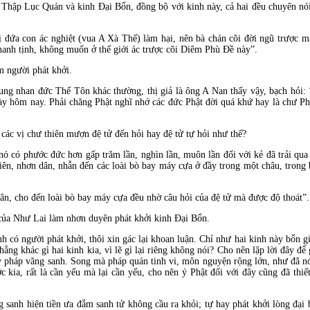
h Thập Lục Quán và kinh Ðại Bổn, đồng bộ với kinh này, cả hai đều chuyên nói
con ác nghiệt (vua A Xà Thế) làm hại, nên bà chán cõi đời ngũ trược mà 
thanh tịnh, không muốn ở thế giới ác trược cõi Diêm Phù Ðề này”.
người phát khởi.
an đức Thế Tôn khác thường, thị giả là ông A Nan thấy vậy, bạch hỏi: ‘T
y hôm nay. Phải chăng Phật nghĩ nhớ các đức Phật đời quá khứ hay là chư Phậ
vị chư thiên mượn đệ tử đến hỏi hay đệ tử tự hỏi như thế?
phước đức hơn gấp trăm lần, nghìn lần, muôn lần đối với kẻ đã trải qua n
n, nhơn dân, nhẫn đến các loài bò bay máy cựa ở đầy trong một châu, trong b
 cho đến loài bò bay máy cựa đều nhờ câu hỏi của đệ tử mà được độ thoát”.
 Như Lai làm nhơn duyên phát khởi kinh Ðại Bổn.
người phát khởi, thôi xin gác lại khoan luận. Chỉ như hai kinh này bổn gi
ng khác gì hai kinh kia, vì lẽ gì lại riêng không nói? Cho nên lập lời đây để g
ạy pháp vãng sanh. Song mà pháp quán tinh vi, môn nguyện rộng lớn, như đã nó
ớc kia, rất là cần yếu mà lại cần yếu, cho nên ý Phật đối với đây cũng đã thiế
 hiện tiền ưa đắm sanh tử không cầu ra khỏi; tự hay phát khởi lòng đại bi