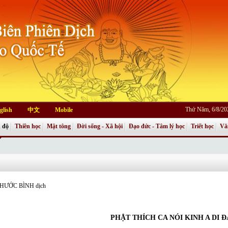
Thứ Năm, 6/8/20
glish
中文
Mobile
 độ
Thiền học
Mật tông
Đời sống - Xã hội
Đạo đức - Tâm lý học
Triết học
Vă
Ê PHƯỚC BÌNH dịch
PHẬT THÍCH CA NÓI KINH A DI Ð