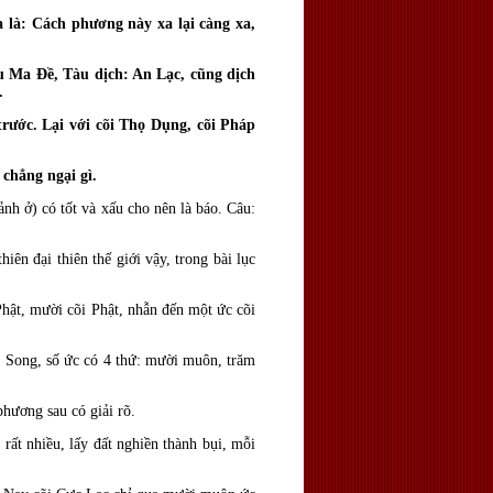
là: Cách phương này xa lại càng xa,
 Ma Ðề, Tàu dịch: An Lạc, cũng dịch
.
ước. Lại với cõi Thọ Dụng, cõi Pháp
chẳng ngại gì.
ảnh ở) có tốt và xấu cho nên là báo. Câu:
 đại thiên thế giới vậy, trong bài lục
t, mười cõi Phật, nhẫn đến một ức cõi
 Song, số ức có 4 thứ: mười muôn, trăm
ương sau có giải rõ.
t nhiều, lấy đất nghiền thành bụi, mỗi