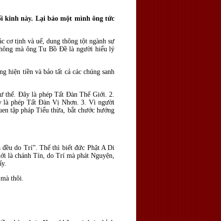
ổi kinh này. Lại bảo một mình ông tức
c cơ tịnh và uế, dung thông tột ngành sự
Không mà ông Tu Bồ Ðề là người hiểu lý
 hiện tiền và bảo tất cả các chúng sanh
thế. Ðây là phép Tất Ðàn Thế Giới. 2.
y là phép Tất Ðàn Vị Nhơn. 3. Vì người
quen tập pháp Tiểu thừa, bắt chước hướng
 đều do Trí”. Thế thì biết đức Phật A Di
ới là chánh Tín, do Trí mà phát Nguyện,
ấy.
mà thôi.