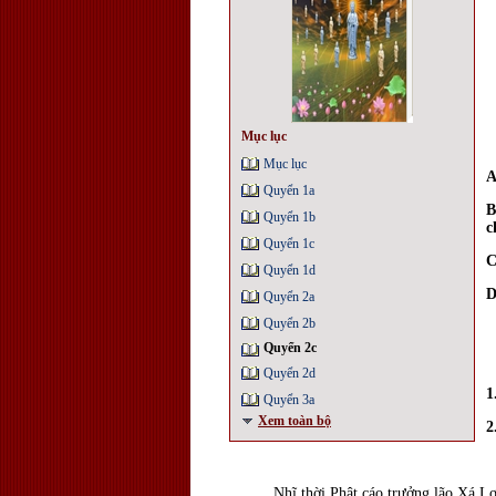
Mục lục
Mục lục
A
Quyển 1a
B
Quyển 1b
c
Quyển 1c
C
Quyển 1d
D
Quyển 2a
Quyển 2b
Quyển 2c
Quyển 2d
1
Quyển 3a
Xem toàn bộ
2
Nhĩ thời Phật cáo trưởng lão Xá Lợ