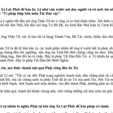
Xá Lợi Phất để bảo là: Lệ như văn trước nói duy người có trí mới tin n
ói: “Vì pháp hiệp bốn mốn Tất Ðàn vậy”.
à ý nghĩa bắt đầu nói ông Thân Tử do vì ông có trí huệ thậm thâm. Xét thấu cá
trên hội Bát Nhã, bắt đầu nói ông Tu Bồ Ðề, do kinh Bát Nhã luận lý Chơn 
Thân Tử, tức là bảo tất cả hàng Thanh Văn, Bồ Tát, nhơn, thiên, đại chúng
à đệ tử hầu bên tả, các kinh phần nhiều để ông ở trước hết là phép như 
ng chúng đều tôn ngưỡng, nếu ông tin Tịnh Ðộ thời chúng cũng tin theo. Ðâ
bằng ông, liền đổi bỏ tà chấp. Ðây là phép Tất Ðàn Ðối Trị. 4. Vì khiến kẻ 
thành Phật. Ðây là phép Tất Ðàn Ðệ Nhứt Nghĩa.
 tín, mà được thành tựu quả Phật cũng đều do Trí.
22 nói: “Tất cả các đức Phật trang nghiêm thanh tịnh, đâu chẳng phải tất cả
ịnh Ðộ, mà các chúng sanh tu phép Tịnh độ ấy do Trí mà sanh Tín, thời Tín m
à khởi Hạnh, thời Hạnh mới mầu nhiệm, cho đến thành Phật, thường phải do đ
hấu quả, thành thỉ thành chung nữa, chứ chẳng những chỉ làm môn tín giải 
rí tự nhiên là nghĩa Phật tự kêu ông Xá Lợi Phất để bảo pháp trì danh.