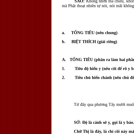
SAO:
Không nhơn mà chiếu, không
mà Phật thoạt nhiên tự nói, nói mãi không
a. TỔNG TIÊU (nêu chung)
b. BIỆT THÍCH (giải riêng)
A. TỔNG TIÊU (phân ra làm hai phầ
1. Tiêu độ hiển y (nêu cõi để rõ y b
2. Tiêu chủ hiển chánh (nêu chủ để
Từ đây qua phương Tây mười muôn ứ
SỚ: Ðộ là cảnh sở y, gọi là y báo
Chữ Thị là đây, là chỉ cõi này mà nói