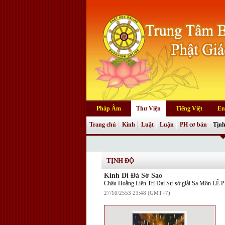
Pháp Âm
Thư Viện
Tiếng Việt
En
Trang chủ
Kinh
Luật
Luận
PH cơ bản
Tịnh
TỊNH ĐỘ
Kinh Di Đà Sớ Sao
Châu Hoằng Liên Trì Đại Sư sớ giải Sa Môn L
27/10/2553 23:48 (GMT+7)