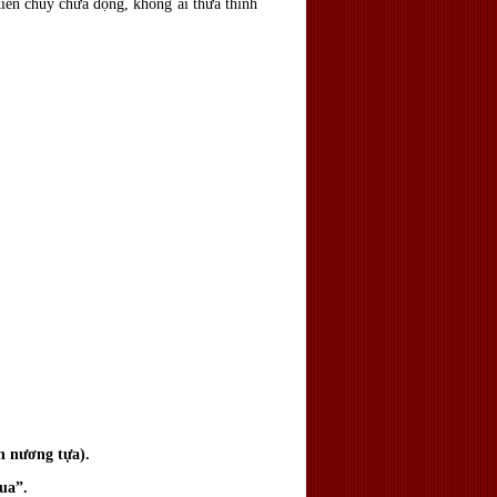
iền chùy chưa động, không ai thưa thỉnh
nh nương tựa).
ua”.