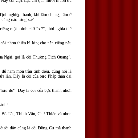
. Nay cõi Cực Lạc chỉ qua mười muôn ức
nh nghiệp thành, khi lâm chung, tâm ở
, cũng nào từng xa?
iêng một mình chữ “xứ”, thời nghĩa thế
õi nhơn thiên bì kịp; cho nên riêng nêu
 Ngài, gọi là cõi Thường Tịch Quang”.
ủ năm món trần tịnh diệu, cũng nói là
ứa lẫn. Ðây là cõi của bực Pháp thân đại
ữu dư”. Ðây là cõi của bực thánh nhơn
hánh!
 Bồ Tát, Thinh Văn, Chư Thiên và nhơn
ỡ rỡ, đây cũng là cõi Ðồng Cư mà thanh