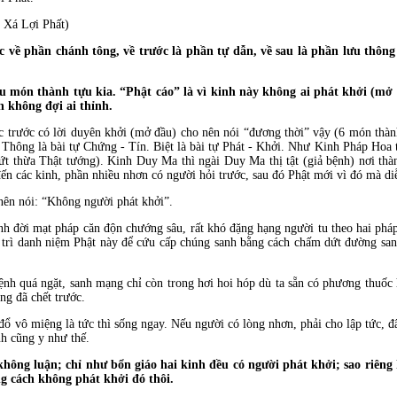
Xá Lợi Phất)
 về phần chánh tông, về trước là phần tự dẫn, về sau là phần lưu thông
n thành tựu kia. “Phật cáo” là vì kinh này không ai phát khởi (mở l
ên không đợi ai thỉnh.
c trước có lời duyên khởi (mở đầu) cho nên nói “đương thời” vậy (6 món thành
ự: Thông là bài tự Chứng - Tín. Biệt là bài tự Phát - Khởi. Như Kinh Pháp Ho
t thừa Thật tướng). Kinh Duy Ma thì ngài Duy Ma thị tật (giả bệnh) nơi thà
n các kinh, phần nhiều nhơn có người hỏi trước, sau đó Phật mới vì đó mà di
 nói: “Không người phát khởi”.
i mạt pháp căn độn chướng sâu, rất khó đặng hạng người tu theo hai pháp g
 trì danh niệm Phật này để cứu cấp chúng sanh bằng cách chấm dứt đường sanh 
 ngặt, sanh mạng chỉ còn trong hơi hoi hóp dù ta sẵn có phương thuốc ha
ng đã chết trước.
 miệng là tức thì sống ngay. Nếu người có lòng nhơn, phải cho lập tức, đâu
nh cũng y như thế.
không luận; chỉ như bổn giáo hai kinh đều có người phát khởi; sao riêng
ằng cách không phát khởi đó thôi.