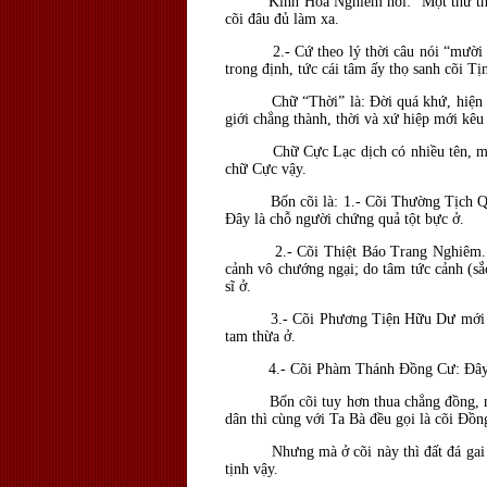
Kinh Hoa Nghiêm nói: “Một thứ thế giới
cõi đâu đủ làm xa.
2.- Cứ theo lý thời câu nói “mười muôn
trong định, tức cái tâm ấy thọ sanh cõi T
Chữ “Thời” là: Ðời quá khứ, hiện tại, v
giới chẳng thành, thời và xứ hiệp mới kêu 
Chữ Cực Lạc dịch có nhiều tên, mà nói c
chữ Cực vậy.
Bốn cõi là: 1.- Cõi Thường Tịch Quang.
Ðây là chỗ người chứng quả tột bực ở.
2.- Cõi Thiệt Báo Trang Nghiêm. Vì do
cảnh vô chướng ngại; do tâm tức cảnh (sắc
sĩ ở.
3.- Cõi Phương Tiện Hữu Dư mới dứt 4 c
tam thừa ở.
4.- Cõi Phàm Thánh Ðồng Cư: Ðây là cõ
Bốn cõi tuy hơn thua chẳng đồng, nhưng
dân thì cùng với Ta Bà đều gọi là cõi Ðồn
Nhưng mà ở cõi này thì đất đá gai chông
tịnh vậy.