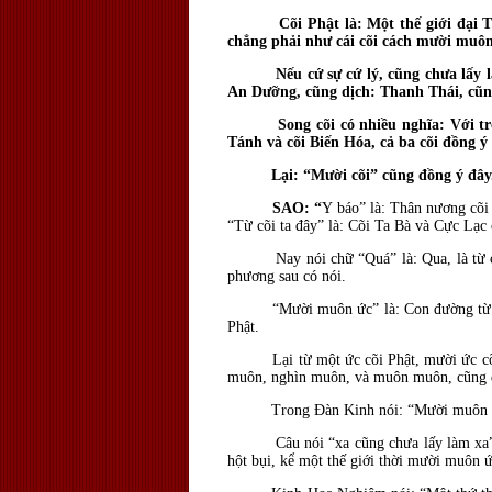
Cõi Phật là: Một thế giới đại Thiên
chẳng phải như cái cõi cách mười muô
Nếu cứ sự cứ lý, cũng chưa lấy làm 
An Dưỡng, cũng dịch: Thanh Thái, cũng
Song cõi có nhiều nghĩa: Với trong 4
Tánh và cõi Biến Hóa, cả ba cõi đồng ý
Lại: “Mười cõi” cũng đồng ý đây. Lại
SAO: “
Y báo” là: Thân nương cõi 
“Từ cõi ta đây” là: Cõi Ta Bà và Cực Lạc
Nay nói chữ “Quá” là: Qua, là từ cõi đâ
phương sau có nói.
“Mười muôn ức” là: Con đường từ đây qu
Phật.
Lại từ một ức cõi Phật, mười ức cõi Ph
muôn, nghìn muôn, và muôn muôn, cũng đều
Trong Ðàn Kinh nói: “Mười muôn tám ng
Câu nói “xa cũng chưa lấy làm xa” đủ c
hột bụi, kể một thế giới thời mười muôn ức