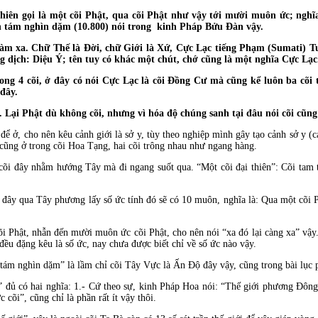
 gọi là một cõi Phật, qua cõi Phật như vậy tới mười muôn ức; nghĩa 
n tám nghìn dặm (10.800) nói trong kinh Pháp Bửu Ðàn vậy.
xa. Chữ Thế là Ðời, chữ Giới là Xứ, Cực Lạc tiếng Phạm (Sumati) Tu
 dịch: Diệu Ý; tên tuy có khác một chút, chớ cũng là một nghĩa Cực Lạc
 cõi, ở đây có nói Cực Lạc là cõi Ðồng Cư mà cũng kể luôn ba cõi tr
 đây.
 Phật dù không cõi, nhưng vì hóa độ chúng sanh tại đâu nói cõi cũng 
để ở, cho nên kêu cảnh giới là sở y, tùy theo nghiệp mình gây tạo cảnh sở y (c
 cũng ở trong cõi Hoa Tạng, hai cõi trông nhau như ngang hàng.
y nhằm hướng Tây mà đi ngang suốt qua. “Một cõi đại thiên”: Cõi tam thiên
a Tây phương lấy số ức tính đó sẽ có 10 muôn, nghĩa là: Qua một cõi Phậ
ật, nhẫn đến mười muôn ức cõi Phật, cho nên nói “xa đó lại càng xa” vậy.
 đặng kêu là số ức, nay chưa được biết chỉ về số ức nào vậy.
hìn dặm” là lầm chỉ cõi Tây Vực là Ấn Ðộ đây vậy, cũng trong bài lục ph
ó hai nghĩa: 1.- Cứ theo sự, kinh Pháp Hoa nói: “Thế giới phương Ðông rấ
 cõi”, cũng chỉ là phần rất ít vậy thôi.