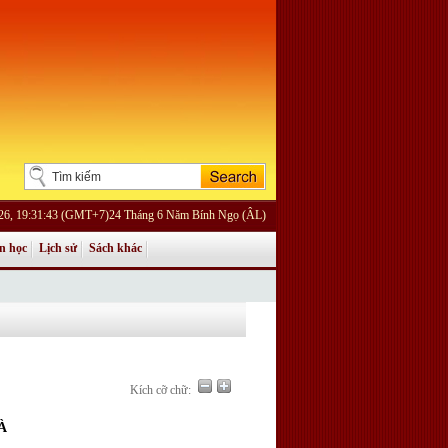
26, 19:31:43 (GMT+7)24 Tháng 6 Năm Bính Ngọ (ÂL)
n học
Lịch sử
Sách khác
Kích cỡ chữ:
À