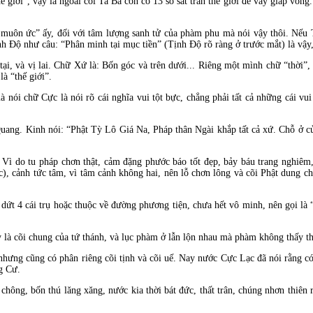
”, vậy là ngoài cõi Ta Bà còn có 13 số sát trần thế giới để vây giáp vòng
 ức” ấy, đối với tâm lượng sanh tử của phàm phu mà nói vậy thôi. Nếu Tị
ịnh Ðộ như câu: “Phân minh tại mục tiền” (Tịnh Ðộ rõ ràng ở trước mắt) là vậy
à vị lai. Chữ Xứ là: Bốn góc và trên dưới... Riêng một mình chữ “thời”, r
là “thế giới”.
hữ Cực là nói rõ cái nghĩa vui tột bực, chẳng phải tất cả những cái vui c
 Kinh nói: “Phật Tỳ Lô Giá Na, Pháp thân Ngài khắp tất cả xứ. Chỗ ở của
 tu pháp chơn thật, cảm đặng phước báo tốt đẹp, bảy báu trang nghiêm, đ
), cảnh tức tâm, vì tâm cảnh không hai, nên lỗ chơn lông và cõi Phật dung ch
ái trụ hoặc thuộc về đường phương tiện, chưa hết vô minh, nên gọi là “h
i chung của tứ thánh, và lục phàm ở lẫn lộn nhau mà phàm không thấy t
 cũng có phân riêng cõi tịnh và cõi uế. Nay nước Cực Lạc đã nói rằng có
g Cư.
, bốn thú lăng xăng, nước kia thời bát đức, thất trân, chúng nhơn thiên r