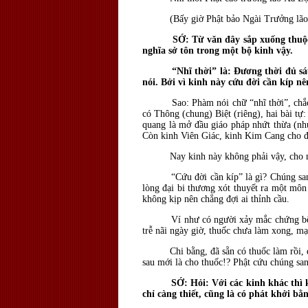
(Bấy giờ Phật bảo Ngài Trưởng lão 
SỚ: Từ văn đây sắp xuống thuộc
nghĩa sở tôn trong một bộ kinh vậy.
“Nhĩ thời” là: Ðương thời đủ sáu mó
nói. Bởi vì kinh này cứu đời cần kíp n
Sao: Phàm nói chữ “nhĩ thời”, chắ
có Thông (chung) Biệt (riêng), hai bài t
quang là mở đầu giáo pháp nhứt thừa (nhứ
Còn kinh Viên Giác, kinh Kim Cang cho đế
Nay kinh này không phải vậy, cho nên
“Cứu đời cần kíp” là gì? Chúng sanh đờ
lòng đại bi thương xót thuyết ra một môn
không kịp nên chẳng đợi ai thỉnh cầu.
Ví như có người xảy mắc chứng bệnh quá
trễ nãi ngày giờ, thuốc chưa làm xong, mạ
Chi bằng, đã sẵn có thuốc làm rồi, đổ vô
sau mới là cho thuốc!? Phật cứu chúng sa
SỚ: Hỏi: Với các kinh khác thì 
chỉ càng thiết, cũng là có phát khởi b