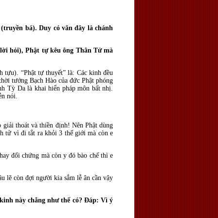
 (truyền bá). Duy có văn đây là chánh
ời hỏi), Phật tự kêu ông Thân Tử mà
 tựu). “Phật tự thuyết” là: Các kinh đều
a thời tướng Bạch Hào của đức Phật phóng
nh Tỳ Da là khai hiển pháp môn bất nhị.
ễn nói.
iải thoát và thiền định! Nên Phật dùng
tử vì đi tắt ra khỏi 3 thế giới mà còn e
y đối chứng mà còn y đó bào chế thì e
 lẽ còn đợi người kia sắm lễ ân cần vậy
 kinh này chẳng như thế có? Ðáp: Vì ý