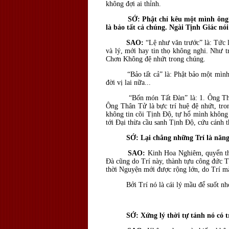
không đợi ai thỉnh.
SỚ: Phật chỉ kêu một mình ông 
là bảo tất cả chúng. Ngài Tịnh Giác n
SAO:
“Lệ như văn trước” là: Tức l
và lý, mới hay tin thọ không nghi. Như 
Chơn Không đệ nhứt trong chúng.
“Bảo tất cả” là: Phật bảo một mình ông 
đời vị lai nữa...
“Bốn món Tất Ðàn” là: 1. Ông Thân Tử l
Ông Thân Tử là bực trí huệ đệ nhứt, tro
không tin cõi Tịnh Ðộ, tự hổ mình không 
tới Ðại thừa cầu sanh Tịnh Ðộ, cứu cánh 
SỚ: Lại chẳng những Trí là năng
SAO:
Kinh Hoa Nghiêm, quyển thứ 
Ðà cũng do Trí này, thành tựu công đức T
thời Nguyện mới được rộng lớn, do Trí m
Bởi Trí nó là cái lý mầu để suốt nhơn t
SỚ: Xứng lý thời tự tánh nó có t