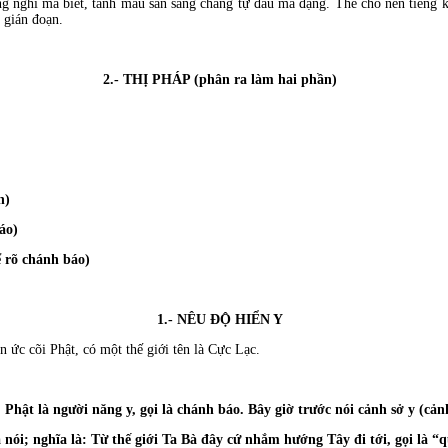
 nghĩ mà biết, tánh mầu sẵn sàng chẳng tự đâu mà đặng. Thế cho nên tiếng k
 gián đoạn.
2.- THỊ PHÁP (phân ra làm hai phần)
n)
áo)
 rõ chánh báo)
1.- NÊU ÐỘ HIỂN Y
c cõi Phật, có một thế giới tên là Cực Lạc.
. Phật là người năng y, gọi là chánh báo. Bây giờ trước nói cảnh sở y (cả
; nghĩa là: Từ thế giới Ta Bà đây cứ nhắm hướng Tây đi tới, gọi là “q