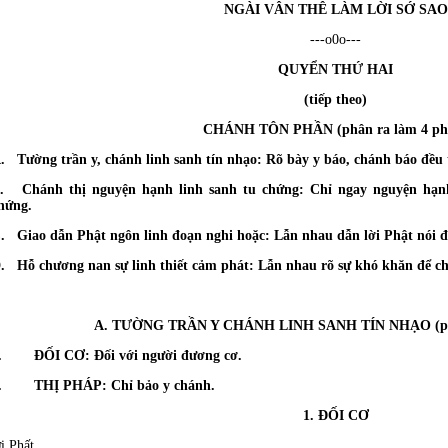
NGÀI VÂN THÊ LÀM LỜI SỚ SAO
---o0o---
QUYỂN THỨ
HAI
(tiếp theo)
CHÁNH TÔN PHẦN (phân ra làm 4 ph
. Tường trần y, chánh linh sanh tín nhạo: Rõ bày y báo, chánh báo đều t
. Chánh thị nguyện hạnh linh sanh tu chứng: Chỉ ngay nguyện hạnh
hứng.
. Giao dẫn Phật ngôn linh đoạn nghi hoặc: Lẫn nhau dẫn lời Phật nói đ
. Hỗ chương nan sự linh thiết cảm phát: Lẫn nhau rõ sự khó khăn để ch
A. TƯỜNG TRẦN Y CHÁNH LINH SANH TÍN NHẠO (phân
. ÐỐI CƠ: Ðối với người đương cơ.
. THỊ PHÁP: Chỉ bảo y chánh.
1. ÐỐI CƠ
i Phất.