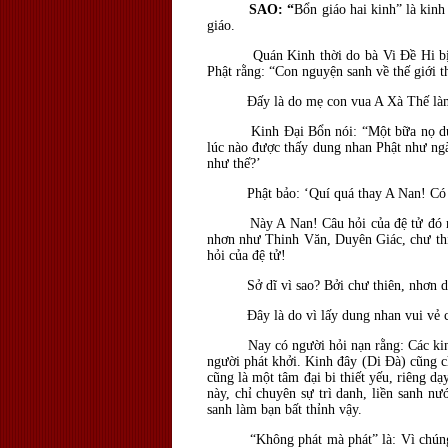
SAO: “
Bổn giáo hai kinh” là kin
giáo.
Quán Kinh thời do bà Vi Ðề Hi bị đứa 
Phật rằng: “Con nguyện sanh về thế giới 
Ðấy là do mẹ con vua A Xà Thế làm 
Kinh Ðại Bổn nói: “Một bữa nọ dung nh
lúc nào được thấy dung nhan Phật như ngà
như thế?’
Phật bảo: ‘Quí quá thay A Nan! Có các 
Này A Nan! Câu hỏi của đệ tử đó nó có 
nhơn như Thinh Văn, Duyên Giác, chư thiê
hỏi của đệ tử!
Sở dĩ vì sao? Bởi chư thiên, nhơn dân,
Ðây là do vì lấy dung nhan vui vẻ của
Nay có người hỏi nạn rằng: Các kinh có 
người phát khởi. Kinh đây (Di Ðà) cũng chẳ
cũng là một tâm đại bi thiết yếu, riêng d
này, chỉ chuyên sự trì danh, liền sanh nư
sanh làm bạn bất thỉnh vậy.
“Không phát mà phát” là: Vì chúng sanh