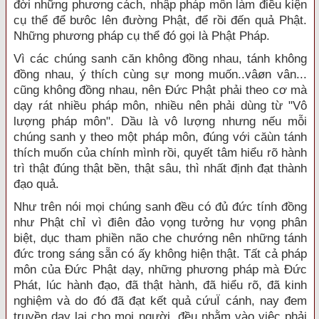
đời những phương cách, nhập pháp môn làm điều kiện
cụ thể để bưôc lên đường Phật, để rồi đến quả Phật.
Những phương pháp cụ thể đó gọi là Phật Pháp.
Vì các chúng sanh căn không đồng nhau, tánh không
đồng nhau, ý thích cùng sự mong muốn..vâøn vân...
cũng không đồng nhau, nên Đức Phật phải theo cơ mà
dạy rát nhiều pháp môn, nhiều nên phải dùng từ "Vô
lượng pháp môn". Dầu là vô lượng nhưng nếu mỗi
chúng sanh y theo một pháp môn, đúng với căùn tánh
thích muốn của chính mình rồi, quyết tâm hiểu rõ hành
trì thật đúng thật bền, thật sâu, thì nhất định đạt thành
đạo quả.
Như trên nói mọi chúng sanh đều có đủ đức tính đồng
như Phật chỉ vì điên đảo vọng tưởng hư vọng phân
biệt, dục tham phiền não che chướng nên những tánh
đức trong sáng sẵn có ấy không hiện thật. Tất cả pháp
môn của Đức Phật dạy, những phương pháp mà Đức
Phát, lúc hành đạo, đã thật hành, đã hiểu rõ, đã kinh
nghiệm và do đó đã đạt kết quả cứuÏ cánh, nay đem
truyền dạy lại cho mọi người, đều nhằm vào việc phải