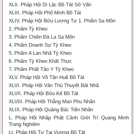
XLII. Pháp Hội Di Lặc Bồ Tát Sở Vấn
XLIII. Pháp Hội Phổ Minh Bồ Tát
XLIV. Pháp Hội Bửu Lương Tự 1. Phẩm Sa Môn
2. Phẩm Tỳ Kheo
3. Phẩm Chiên Đà La Sa Môn
4. Phẩm Doanh Sự Tỳ Kheo
5. Phẩm A Lan Nhã Tỳ Kheo
6. Phẩm Tỳ Kheo Khất Thực
7. Phẩm Phất Tảo Y Tỳ Kheo
XLV. Pháp Hội Vô Tận Huệ Bồ Tát
XLVI. Pháp Hội Văn Thù Thuyết Bát Nhã
XLVII. Pháp Hội Bửu Kế Bồ Tát
XLVIII. Pháp Hội Thắng Man Phu Nhân
XLIX. Pháp Hội Quảng Bác Tiên Nhân
L. Pháp Hội Nhập Phật Cảnh Giới Trí Quang Minh
Trang Nghiêm
LI. Pháp Hội Tự Tại Vương Bồ Tát