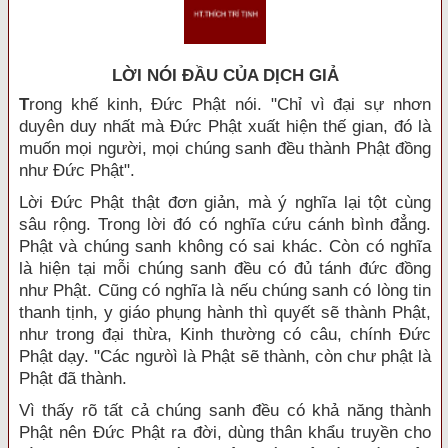
LỜI NÓI ÐẦU CỦA DỊCH GIẢ
T
rong khế kinh, Đức Phật nói. "Chỉ vì đại sự nhơn
duyên duy nhất mà Đức Phật xuất hiện thế gian, đó là
muốn mọi người, mọi chúng sanh đều thành Phật đồng
như Đức Phật".
Lời Đức Phật thật đơn giản, mà ý nghĩa lại tột cùng
sâu rộng. Trong lời đó có nghĩa cứu cánh bình đẳng.
Phật và chúng sanh không có sai khác. Còn có nghĩa
là hiện tại mỗi chúng sanh đều có đủ tánh đức đồng
như Phật. Cũng có nghĩa là nếu chúng sanh có lòng tin
thanh tịnh, y giáo phụng hành thì quyết sẽ thành Phật,
như trong đại thừa, Kinh thường có câu, chính Đức
Phật dạy. "Các ngưòì là Phật sẽ thành, còn chư phật là
Phật đã thành.
Vì thấy rõ tất cả chúng sanh đều có khả năng thành
Phật nên Đức Phật ra đời, dùng thân khẩu truyền cho