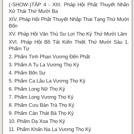
(-SHOW-)TẬP 4 - XIII. Pháp Hội Phật Thuyết Nhân
Xử Thái Thứ Mười Ba
XIV. Pháp Hội Phật Thuyết Nhập Thai Tạng Thứ Mười
Bốn
XV. Pháp Hội Văn Thù Sư Lợi Thọ Ký Thứ Mười Lăm
XVI. Pháp Hội Bồ Tát Kiến Thiệt Thứ Mười Sáu 1.
Phẩm Tự
2. Phẩm Tịnh Phạn Vương Đến Phật
3. Phẩm A Tu La Vương Thọ Ký
4. Phẩm Bốn Sự
5. Phẩm Ca Lâu La Vương Thọ Ký
6. Phẩm Long Nữ Thọ Ký
7. Phẩm Long Vương Thọ Ký
8. Phẩm Cưu Bàn Trà Thọ Ký
9. Phẩm Càn Thát Bà Thọ Ký
10. Phẩm Dạ Xoa Thọ Ký
11. Phẩm Khấn Na La Vương Thọ Ký